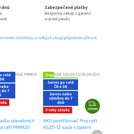
0 dnů
Zabezpečené platby
no
Bezpečný nákup s garancí
zené
vrácení peněz
ervisním středisku, u velkých strojů přijedeme přímo k
Kód:
PMM20
Kód:
SAS20-12/20-2A/20-1
o celé
Doprava zdarma
 SK
Servis po celé
 nebo
ČR a SK
 do 7
Servis nebo
ů
výměna do 7
Z
ruka
dnů
ZDARMA
D
3 roky záruka
A
adlo stavebních
AKU postřikovač Procraft
R
ocraft PMM20
AS20-12 sada s baterií
M
Další
rie a nabíječky)
20V 2Ah a nabiječkou