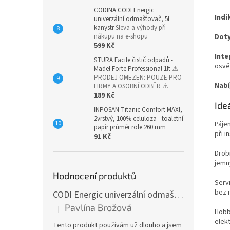
CODINA CODI Energic
Indi
univerzální odmašťovač, 5l
kanystr
Sleva a výhody při
nákupu na e-shopu
Doty
599 Kč
Inte
STURA Facile čistič odpadů -
osvě
Madel Forte Professional 1lt
⚠️
PRODEJ OMEZEN: POUZE PRO
Nabí
FIRMY A OSOBNÍ ODBĚR ⚠️
189 Kč
Ideá
INPOSAN Titanic Comfort MAXI,
2vrstvý, 100% celuloza - toaletní
Páje
papír průměr role 260 mm
při i
91 Kč
Drob
jemn
Hodnocení produktů
Serv
bez n
CODI Energic univerzální odmašťovač s rozprašovačem, 750 ml
Pavlína Brožová
|
Hodnocení produktu je 5 z 5 hvězdiček.
Hobb
elekt
Tento produkt používám už dlouho a jsem