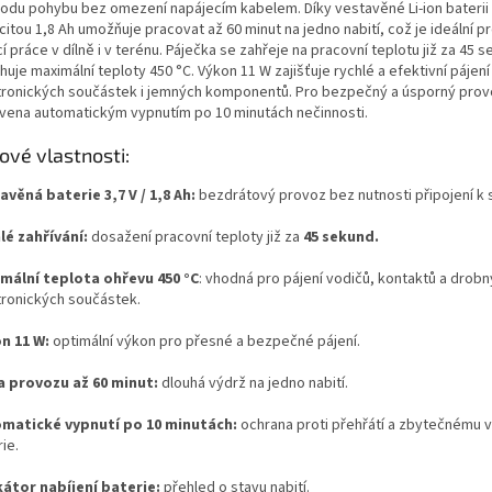
odu pohybu bez omezení napájecím kabelem. Díky vestavěné Li-ion baterii 
itou 1,8 Ah umožňuje pracovat až 60 minut na jedno nabití, což je ideální 
í práce v dílně i v terénu. Páječka se zahřeje na pracovní teplotu již za 45 
uje maximální teploty 450 °C. Výkon 11 W zajišťuje rychlé a efektivní pájení
tronických součástek i jemných komponentů. Pro bezpečný a úsporný prov
vena automatickým vypnutím po 10 minutách nečinnosti.
čové vlastnosti:
avěná baterie 3,7 V / 1,8 Ah:
bezdrátový provoz bez nutnosti připojení k sí
lé zahřívání:
dosažení pracovní teploty již za
45 sekund.
mální teplota ohřevu 450 °C
: vhodná pro pájení vodičů, kontaktů a drob
tronických součástek.
n 11 W:
optimální výkon pro přesné a bezpečné pájení.
 provozu až 60 minut:
dlouhá výdrž na jedno nabití.
matické vypnutí po 10 minutách:
ochrana proti přehřátí a zbytečnému v
ie.
kátor nabíjení baterie:
přehled o stavu nabití.