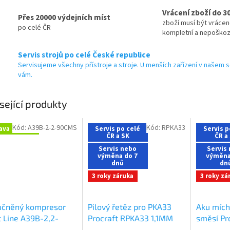
Vrácení zboží do 3
Přes 20000 výdejních míst
zboží musí být vráce
po celé ČR
kompletní a nepoško
Servis strojů po celé České republice
Servisujeme všechny přístroje a stroje. U menších zařízení v našem s
vám.
sející produkty
Kód:
A39B-2-2-90CMS
Kód:
RPKA33
ava zdarma
Servis po celé
Servis p
ČR a SK
ČR a
Servis nebo
Servis
výměna do 7
výměna
dnů
dn
3 roky záruka
3 roky zá
učněný kompresor
Pilový řetěz pro PKA33
Aku mích
t Line A39B-2,2-
Procraft RPKA33 1,1MM
směsí Pr
MS
1/4" 62 ČL
(bez bate