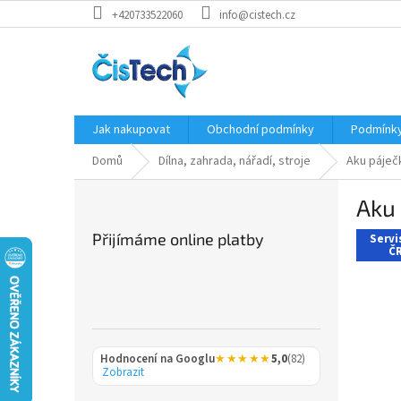
Přejít
+420733522060
info@cistech.cz
na
obsah
Jak nakupovat
Obchodní podmínky
Podmínky
Domů
Dílna, zahrada, nářadí, stroje
Aku páječ
P
Aku 
o
s
Přijímáme online platby
Servi
t
ČR
r
a
n
n
í
Hodnocení na Googlu
★★★★★
5,0
(82)
p
Zobrazit
a