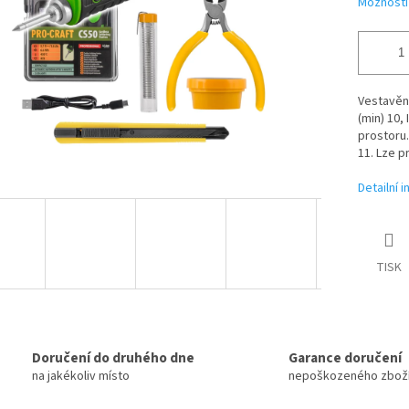
Možnosti
Vestavěná
(min) 10,
prostoru.
11. Lze p
Detailní 
TISK
Doručení do druhého dne
Garance doručení
na jakékoliv místo
nepoškozeného zbož