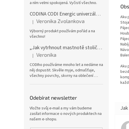
a ním velmi spokojená. Vyčistí všechno.
Obs
CODINA CODI Energic univerzální odmašťovač, 5l kanystr
Aku 
Veronika Zvolankova
|
Stoj
Hodnocení produktu je 5 z 5 hvězdiček.
Páje
Výborný produkt používám pořád a na
Houbi
všechno!
Pájec
Nabí
„Jak vytrhnout mastnotě stoličku“ – CODI Energic univerzální odmašťovač 750 ml (náplň), karton 12 ks | dlouhodobá zásoba
Náv
Veronika
Bale
|
Hodnocení produktu je 5 z 5 hvězdiček.
CODIho používáme mnoho let a nedáme na
Aku 
něj dopustit. Skvěle myje, odmašťuje,
bezd
všechny povrchy, skvrny na oblečení …
komp
každ
Odebírat newsletter
Vložte svůj e-mail a my vám budeme
zasílat informace o nových produktech na
našem e-shopu.