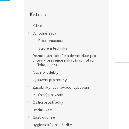
n
e
Přeskočit
l
Kategorie
kategorie
Xtline
Výhodné sady
Pro domácnost
Stroje a technika
Dezinfekční rohože a dezinfekce pro
chovy – prevence nákaz (např. ptačí
chřipka, SLAK)
Akční produkty
Vybavení pro hotely
Zásobníky, dávkovače, vybavení
Papírový program
Čistící prostředky
Dezinfekce
Gastronomie
Hygienické prostředky