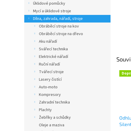
Úklidové pomůcky
Mycí a úklidové stroje
Dílna, zahrada, nářadí, stroje
Obráběcí stroje na kov
Obráběcí stroje na dřevo
Aku nářadí
Svářecí technika
Elektrické nářadí
Souvi
Ruční nářadí
Tvářecí stroje
Dopr
Lasery čistící
Auto-moto
Kompresory
Zahradní technika
Plachty
Žebříky a schůdky
Odhl
Silen
Oleje a maziva
90C