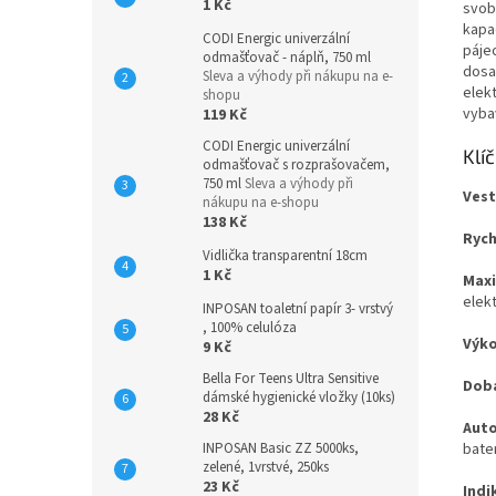
1 Kč
svob
kapac
CODI Energic univerzální
pájec
odmašťovač - náplň, 750 ml
dosah
Sleva a výhody při nákupu na e-
elek
shopu
vyba
119 Kč
CODI Energic univerzální
Klí
odmašťovač s rozprašovačem,
750 ml
Sleva a výhody při
Vest
nákupu na e-shopu
138 Kč
Rych
Vidlička transparentní 18cm
1 Kč
Maxi
elek
INPOSAN toaletní papír 3- vrstvý
, 100% celulóza
Výko
9 Kč
Bella For Teens Ultra Sensitive
Doba
dámské hygienické vložky (10ks)
28 Kč
Auto
INPOSAN Basic ZZ 5000ks,
bater
zelené, 1vrstvé, 250ks
23 Kč
Indi