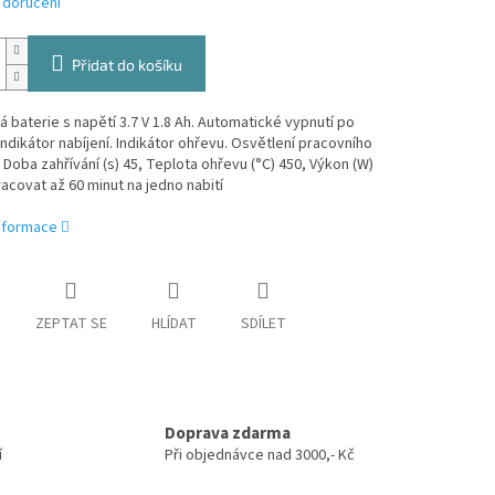
 doručení
Přidat do košíku
 baterie s napětí 3.7 V 1.8 Ah. Automatické vypnutí po
 Indikátor nabíjení. Indikátor ohřevu. Osvětlení pracovního
 Doba zahřívání (s) 45, Teplota ohřevu (°C) 450, Výkon (W)
racovat až 60 minut na jedno nabití
informace
ZEPTAT SE
HLÍDAT
SDÍLET
Doprava zdarma
í
Při objednávce nad 3000,- Kč