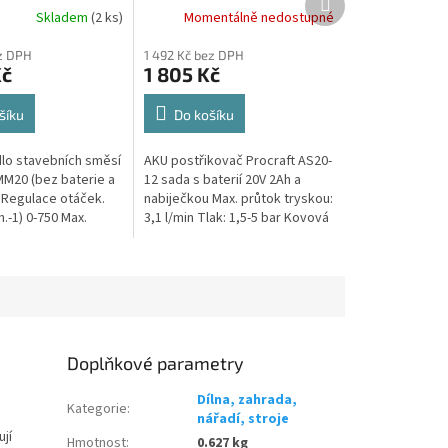
produkt
A
Skladem
(2 ks)
Momentálně nedostupné
doprava zdarma
Dárek + doprava zdarma
pu na e-shopu
při nákupu na e-shopu
ez DPH
1 492 Kč bez DPH
Kč
1 805 Kč
šíku
Do košíku
lo stavebních směsí
AKU postřikovač Procraft AS20-
MM20 (bez baterie a
12 sada s baterií 20V 2Ah a
. Regulace otáček.
nabiječkou Max. průtok tryskou:
.-1) 0-750 Max.
3,1 l/min Tlak: 1,5-5 bar Kovová
tly 100 mm
teleskopická tyč 47-84 cm PVC
kg) 3,5
hadice 1,1 m Objem 12 l...
Doplňkové parametry
Dílna, zahrada,
Kategorie
:
nářadí, stroje
ují
Hmotnost
:
0.627 kg