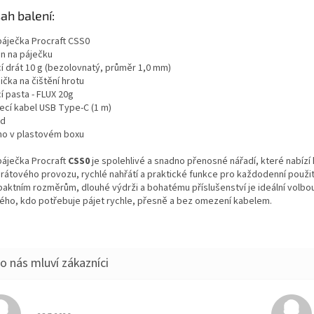
ah balení:
Sleva a výhody při nákupu na e-shopu
páječka Procraft CSS0
an na páječku
cí drát 10 g (bezolovnatý, průměr 1,0 mm)
čka na čištění hrotu
í pasta - FLUX 20g
jecí kabel USB Type-C (1 m)
od
no v plastovém boxu
páječka Procraft
CSS0
je spolehlivé a snadno přenosné nářadí, které nabízí
rátového provozu, rychlé nahřátí a praktické funkce pro každodenní použití
aktním rozměrům, dlouhé výdrži a bohatému příslušenství je ideální volbo
ého, kdo potřebuje pájet rychle, přesně a bez omezení kabelem.
Hodnocení obchodu je 5 z 5 hvězdiček.