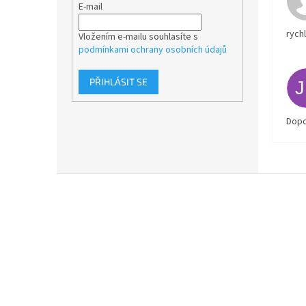
E-mail
rych
Vložením e-mailu souhlasíte s
podmínkami ochrany osobních údajů
PŘIHLÁSIT SE
Dopo
Z
á
p
a
t
í