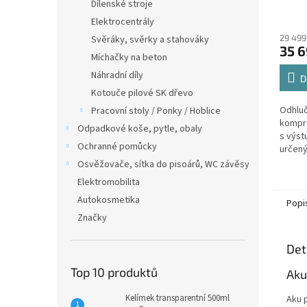
Dílenské stroje
Elektrocentrály
29 499
Svěráky, svěrky a stahováky
35 6
Míchačky na beton
Náhradní díly
D
Kotouče pilové SK dřevo
Odhluč
Pracovní stoly / Ponky / Hoblice
kompre
Odpadkové koše, pytle, obaly
s výst
Ochranné pomůcky
určený
řemesl
Osvěžovače, sítka do pisoárů, WC závěsy
nároky
Elektromobilita
stroje..
Autokosmetika
Popi
Značky
Det
Top 10 produktů
Aku
Kelímek transparentní 500ml
Aku p