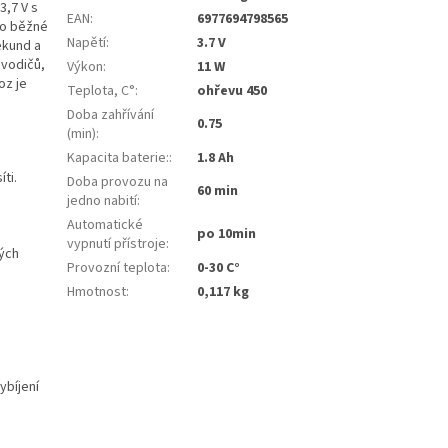
3,7 V s
EAN
:
6977694798565
pro běžné
Napětí
:
3.7 V
sekund a
 vodičů,
Výkon
:
11 W
oz je
Teplota, C°
:
ohřevu 450
Doba zahřívání
0.75
(min)
:
Kapacita baterie:
:
1.8 Ah
ti.
Doba provozu na
60 min
jedno nabití
:
Automatické
po 10min
vypnutí přístroje
:
ných
Provozní teplota
:
0-30 C°
Hmotnost
:
0,117 kg
ybíjení