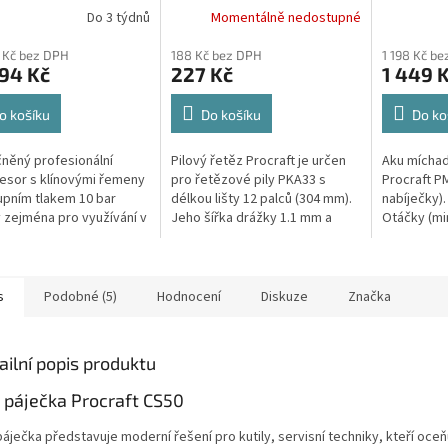
Do 3 týdnů
Momentálně nedostupné
Dárek + 
při náku
 Kč bez DPH
188 Kč bez DPH
1 198 Kč b
94 Kč
227 Kč
1 449 
o košíku
Do košíku
Do ko
něný profesionální
Pilový řetěz Procraft je určen
Aku míchad
sor s klínovými řemeny
pro řetězové pily PKA33 s
Procraft P
upním tlakem 10 bar
délkou lišty 12 palců (304 mm).
nabíječky)
 zejména pro využívání v
Jeho šířka drážky 1.1 mm a
Otáčky (min
nických aplikacích s
rozteč řetězu 1/4 palce spolu s
průměr me
 na nízkou hlučnost
62 články zaručují efektivní...
Hmotnost (
..
s
Podobné (5)
Hodnocení
Diskuze
Značka
ailní popis produktu
 páječka Procraft CS50
áječka představuje moderní řešení pro kutily, servisní techniky, kteří oceň