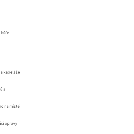
v hůře
 a kabeláže
ů a
mo na místě
ácí opravy