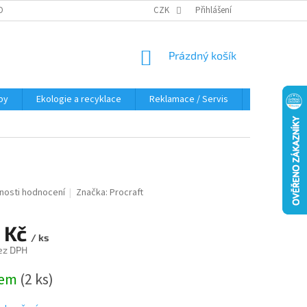
OBNÍCH ÚDAJŮ
KDE NÁS NAJDETE
CZK
Přihlášení
NÁKUPNÍ
Prázdný košík
KOŠÍK
py
Ekologie a recyklace
Reklamace / Servis
Hodnocení 
nosti hodnocení
Značka:
Procraft
 Kč
/ ks
ez DPH
dem
(2 ks)