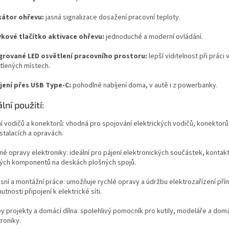
kátor ohřevu:
jasná signalizace dosažení pracovní teploty.
kové tlačítko aktivace ohřevu:
jednoduché a moderní ovládání.
grované LED osvětlení pracovního prostoru:
lepší viditelnost při práci 
tlených místech.
jení přes USB Type-C:
pohodlné nabíjení doma, v autě i z powerbanky.
lní použití:
ní vodičů a konektorů: vhodná pro spojování elektrických vodičů, konektorů
nstalacích a opravách.
né opravy elektroniky: ideální pro pájení elektronických součástek, kontakt
ých komponentů na deskách plošných spojů.
isní a montážní práce: umožňuje rychlé opravy a údržbu elektrozařízení pří
utnosti připojení k elektrické síti.
Sleva a výhody při nákupu na e-shopu
y projekty a domácí dílna: spolehlivý pomocník pro kutily, modeláře a dom
roniky.