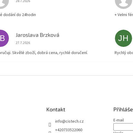
28.7.2026
lé dodání do 24hodin
+ Velmi fé
Jaroslava Brzková
JB
JH
Hodnocení obchodu je 5 z 5 hvězdiček.
27.7.2026
ručuji. Skvělé zboží, dobrá cena, rychlé doručení.
Rychlý ob
Kontakt
Přihláše
E-mail
info
@
cistech.cz
+420733522060