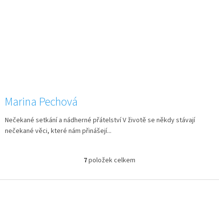
Marina Pechová
Nečekané setkání a nádherné přátelství V životě se někdy stávají
nečekané věci, které nám přinášejí...
7
položek celkem
O
v
l
Z
á
á
d
p
a
a