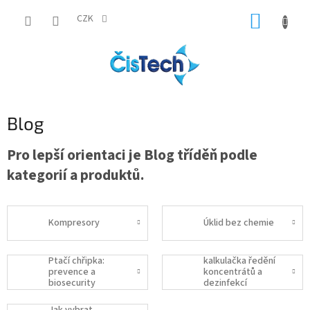
Přejít
NÁKUP
na
CZK
obsah
KOŠÍK
Blog
Pro lepší orientaci je Blog tříděň podle
kategorií a produktů.
Kompresory
Úklid bez chemie
Ptačí chřipka:
kalkulačka ředění
prevence a
koncentrátů a
biosecurity
dezinfekcí