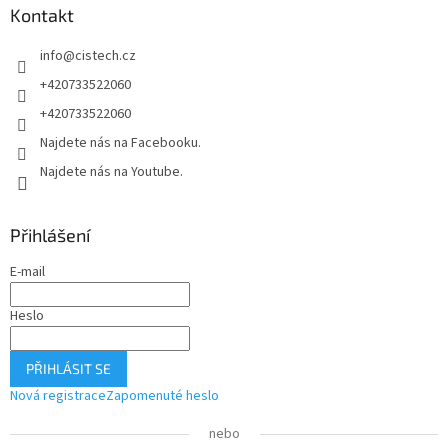
c
Kontakt
t
í
í
p
info
@
cistech.cz
r
v
+420733522060
k
+420733522060
y
v
Najdete nás na Facebooku.
ý
Najdete nás na Youtube.
p
i
s
u
Přihlášení
E-mail
Heslo
PŘIHLÁSIT SE
Nová registrace
Zapomenuté heslo
nebo