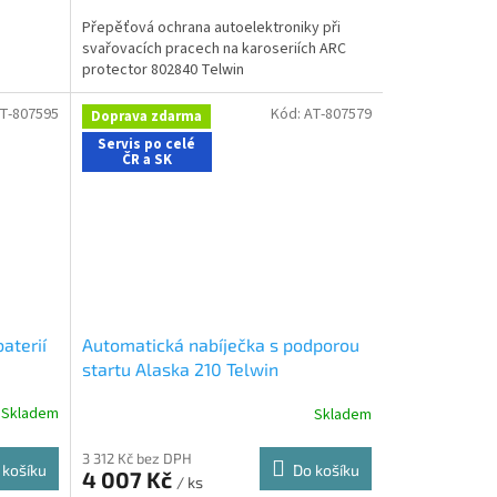
A
Přepěťová ochrana autoelektroniky při
svařovacích pracech na karoseriích ARC
protector 802840 Telwin
T-807595
Kód:
AT-807579
Doprava zdarma
Servis po celé
ČR a SK
aterií
Automatická nabíječka s podporou
startu Alaska 210 Telwin
Skladem
Skladem
3 312 Kč bez DPH
 košíku
Do košíku
4 007 Kč
/ ks