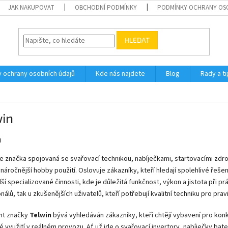
JAK NAKUPOVAT
OBCHODNÍ PODMÍNKY
PODMÍNKY OCHRANY OS
HLEDAT
 ochrany osobních údajů
Kde nás najdete
Blog
Rady a ti
win
n
e značka spojovaná se svařovací technikou, nabíječkami, startovacími zdro
 náročnější hobby použití. Oslovuje zákazníky, kteří hledají spolehlivé řeše
ší specializované činnosti, kde je důležitá funkčnost, výkon a jistota při prá
nálů, tak u zkušenějších uživatelů, kteří potřebují kvalitní techniku pro prav
nt značky
Telwin
bývá vyhledáván zákazníky, kteří chtějí vybavení pro konkr
é využití v reálném provozu. Ať už jde o svařovací invertory, nabíječky bater