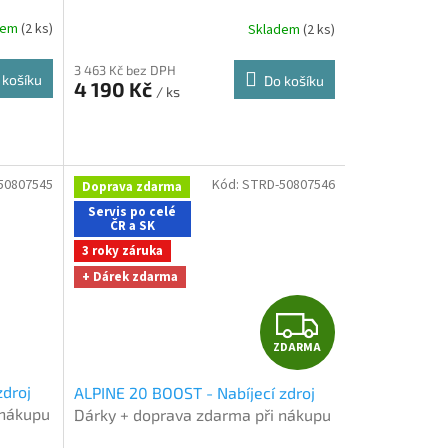
při nákupu na e-shopu
R
dem
(2 ks)
Skladem
(2 ks)
M
3 463 Kč bez DPH
 košíku
Do košíku
4 190 Kč
/ ks
A
50807545
Kód:
STRD-50807546
Doprava zdarma
Servis po celé
ČR a SK
3 roky záruka
+ Dárek zdarma
Z
ZDARMA
D
zdroj
ALPINE 20 BOOST - Nabíjecí zdroj
A
 nákupu
Dárky + doprava zdarma při nákupu
na e-shopu