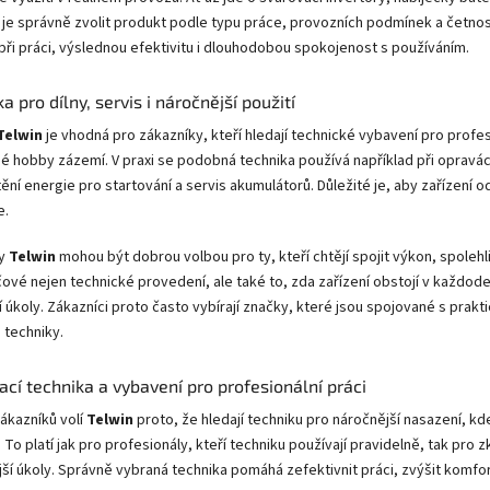
 je správně zvolit produkt podle typu práce, provozních podmínek a četnost
při práci, výslednou efektivitu i dlouhodobou spokojenost s používáním.
a pro dílny, servis i náročnější použití
Telwin
je vhodná pro zákazníky, kteří hledají technické vybavení pro profes
 hobby zázemí. V praxi se podobná technika používá například při opravá
štění energie pro startování a servis akumulátorů. Důležité je, aby zaříze
e.
ty
Telwin
mohou být dobrou volbou pro ty, kteří chtějí spojit výkon, spoleh
čové nejen technické provedení, ale také to, zda zařízení obstojí v každo
 úkoly. Zákazníci proto často vybírají značky, které jsou spojované s prakt
 techniky.
ací technika a vybavení pro profesionální práci
ákazníků volí
Telwin
proto, že hledají techniku pro náročnější nasazení, kde
 To platí jak pro profesionály, kteří techniku používají pravidelně, tak pro 
ší úkoly. Správně vybraná technika pomáhá zefektivnit práci, zvýšit komfort