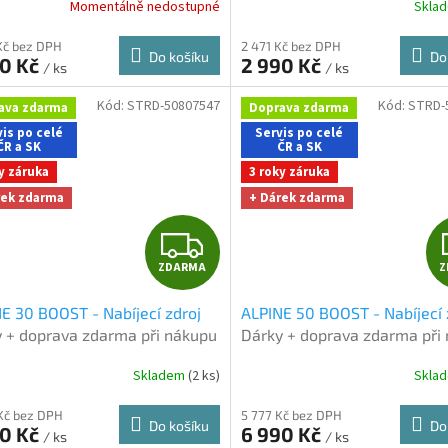
Momentálně nedostupné
Skla
Kč bez DPH
2 471 Kč bez DPH
Do košíku
Do
90 Kč
2 990 Kč
/ ks
/ ks
Kód:
STRD-50807547
Kód:
STRD-
ava zdarma
Doprava zdarma
is po celé
Servis po celé
ČR a SK
ČR a SK
y záruka
3 roky záruka
rek zdarma
+ Dárek zdarma
Z
ZDARMA
Z
D
E 30 BOOST - Nabíjecí zdroj
ALPINE 50 BOOST - Nabíjecí 
A
 + doprava zdarma při nákupu
Dárky + doprava zdarma při
-shopu
na e-shopu
R
Skladem
(2 ks)
Skla
M
Kč bez DPH
5 777 Kč bez DPH
Do košíku
Do
90 Kč
6 990 Kč
/ ks
/ ks