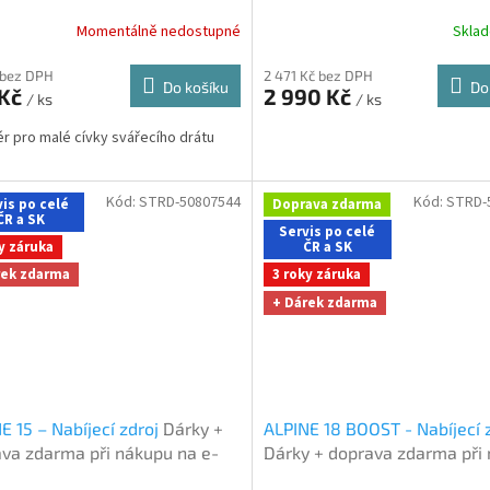
při nákupu na e-shopu
Momentálně nedostupné
Skla
 bez DPH
2 471 Kč bez DPH
Do košíku
Do
 Kč
2 990 Kč
/ ks
/ ks
r pro malé cívky svářecího drátu
Kód:
STRD-50807544
Kód:
STRD-
is po celé
Doprava zdarma
ČR a SK
Servis po celé
y záruka
ČR a SK
rek zdarma
3 roky záruka
Sleva a výhody při nákupu na e-shopu
+ Dárek zdarma
Sleva a výhody při nákupu na e-shopu
E 15 – Nabíjecí zdroj
Dárky +
ALPINE 18 BOOST - Nabíjecí 
va zdarma při nákupu na e-
Dárky + doprava zdarma při
u
na e-shopu