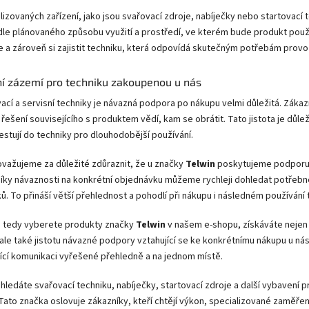
lizovaných zařízení, jako jsou svařovací zdroje, nabíječky nebo startovací t
le plánovaného způsobu využití a prostředí, ve kterém bude produkt použí
e a zároveň si zajistit techniku, která odpovídá skutečným potřebám provo
ní zázemí pro techniku zakoupenou u nás
ací a servisní techniky je návazná podpora po nákupu velmi důležitá. Zákazn
řešení souvisejícího s produktem vědí, kam se obrátit. Tato jistota je důlež
vestují do techniky pro dlouhodobější používání.
ovažujeme za důležité zdůraznit, že u značky
Telwin
poskytujeme podporu 
íky návaznosti na konkrétní objednávku můžeme rychleji dohledat potřebné 
ů. To přináší větší přehlednost a pohodlí při nákupu i následném používání 
i tedy vyberete produkty značky
Telwin
v našem e-shopu, získáváte nejen k
ale také jistotu návazné podpory vztahující se ke konkrétnímu nákupu u nás. T
ící komunikaci vyřešené přehledně a na jednom místě.
 hledáte svařovací techniku, nabíječky, startovací zdroje a další vybavení 
Tato značka oslovuje zákazníky, kteří chtějí výkon, specializované zaměřen