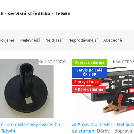
h - servisní středisko - Telwin
učujeme
Nejlevnější
Nejdražší
Nejprodávanější
Abecedně
Kód:
AT-990703
Kód:
STRD-
Doprava zdarma
Servis po celé
ČR a SK
3 roky záruka
+ Dárek zdarma
ér pro malé cívky svářecího
ALASKA 150 START - Nabíjecí
 Telwin
se startem
Dárky + doprava