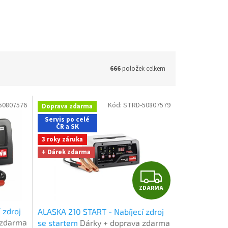
666
položek celkem
50807576
Kód:
STRD-50807579
Doprava zdarma
Servis po celé
ČR a SK
3 roky záruka
+ Dárek zdarma
Z
ZDARMA
D
 zdroj
ALASKA 210 START - Nabíjecí zdroj
A
 zdarma
se startem
Dárky + doprava zdarma