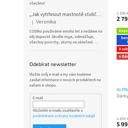
všechno!
„Jak vytrhnout mastnotě stoličku“ – CODI Energic univerzální odmašťovač 750 ml (náplň), karton 12 ks | dlouhodobá zásoba
2 306 
2 7
Veronika
|
Hodnocení produktu je 5 z 5 hvězdiček.
Dopr
CODIho používáme mnoho let a nedáme na
něj dopustit. Skvěle myje, odmašťuje,
Serv
všechny povrchy, skvrny na oblečení …
3 rok
+ Dá
Odebírat newsletter
Vložte svůj e-mail a my vám budeme
zasílat informace o nových produktech na
našem e-shopu.
ALPIN
Dárky
E-mail
na e
Vložením e-mailu souhlasíte s
podmínkami ochrany osobních údajů
4 950 
5 9