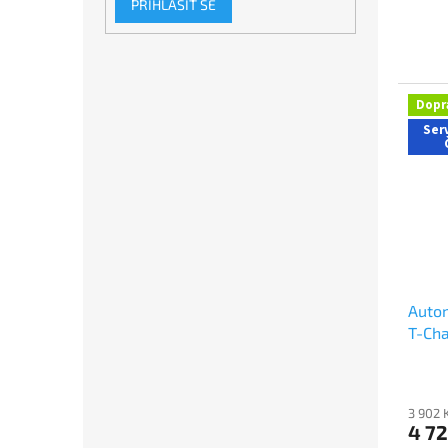
PŘIHLÁSIT SE
Dopr
Serv
Autom
T-Cha
3 902 
4 7