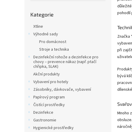
n
důležité
e
Přeskočit
pohodlí 
l
Kategorie
kategorie
Xtline
Technik
Výhodné sady
Značka
Pro domácnost
vybavené
Stroje a technika
při zaji
uživatel
Dezinfekční rohože a dezinfekce pro
chovy – prevence nákaz (např. ptačí
chřipka, SLAK)
Produk
Akční produkty
bývá klí
Vybavení pro hotely
pracovní
Zásobníky, dávkovače, vybavení
dílenské
Papírový program
Svařov
Čistící prostředky
Dezinfekce
Mnoho z
obsluze.
Gastronomie
náročněj
Hygienické prostředky