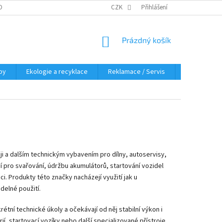
OBNÍCH ÚDAJŮ
KDE NÁS NAJDETE
CZK
Přihlášení
NÁKUPNÍ
Prázdný košík
KOŠÍK
py
Ekologie a recyklace
Reklamace / Servis
Hodnocení 
ji a dalším technickým vybavením pro dílny, autoservisy,
ní pro svařování, údržbu akumulátorů, startování vozidel
ci. Produkty této značky nacházejí využití jak u
idelné použití.
étní technické úkoly a očekávají od něj stabilní výkon i
ií, startovací vozíky nebo další specializované přístroje,