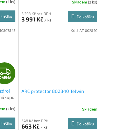
R
dem
(2 ks)
Skladem
(2 ks)
M
výhodný karton 12 ks, náplň 750 ml, unive
3 298 Kč bez DPH
 košíku
Do košíku
3 991 Kč
/ ks
A
50807548
Kód:
AT-802840
Z
DARMA
D
zdroj
ARC protector 802840 Telwin
A
 nákupu
R
dem
(2 ks)
Skladem
M
548 Kč bez DPH
 košíku
Do košíku
663 Kč
/ ks