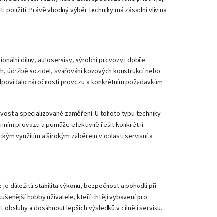
i použití. Právě vhodný výběr techniky má zásadní vliv na
ionální dílny, autoservisy, výrobní provozy i dobře
ch, údržbě vozidel, svařování kovových konstrukcí nebo
ní odpovídalo náročnosti provozu a konkrétním požadavkům
livost a specializované zaměření. U tohoto typu techniky
denním provozu a pomůže efektivně řešit konkrétní
ickým využitím a širokým záběrem v oblasti servisní a
 je důležitá stabilita výkonu, bezpečnost a pohodlí při
zkušenější hobby uživatele, kteří chtějí vybavení pro
 obsluhy a dosáhnout lepších výsledků v dílně i servisu.