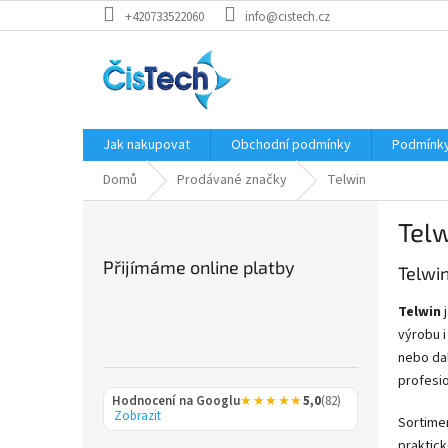
Přejít
+420733522060
info@cistech.cz
na
obsah
Jak nakupovat
Obchodní podmínky
Podmínky
Domů
Prodávané značky
Telwin
P
Tel
o
s
Přijímáme online platby
Telwi
t
r
Telwin
j
a
výrobu i
n
nebo dal
n
profesio
í
Hodnocení na Googlu
★★★★★
5,0
(82)
p
Zobrazit
Sortime
a
praktick