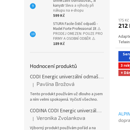
univerzální odmašťovač, 5l
ů
kanystr
Sleva a výhody při
nákupu na e-shopu
599 Kč
175 Kč
STURA Facile čistič odpadů -
212
Madel Forte Professional 1lt
⚠️
PRODEJ OMEZEN: POUZE PRO
Adapté
FIRMY A OSOBNÍ ODBĚR ⚠️
Telwin
189 Kč
Serv
Hodnocení produktů
3 rok
+ Dá
CODI Energic univerzální odmašťovač s rozprašovačem, 750 ml
Pavlína Brožová
|
Hodnocení produktu je 5 z 5 hvězdiček.
Tento produkt používám už dlouho a jsem
a ním velmi spokojená. Vyčistí všechno.
CODINA CODI Energic univerzální odmašťovač, 5l kanystr
ALPIN
Veronika Zvolankova
|
dopra
Hodnocení produktu je 5 z 5 hvězdiček.
shop
Výborný produkt používám pořád a na