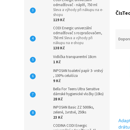
CODI Energic univerzální
odmašťovač - náplň, 750 ml
Sleva a výhody při nákupu na e-
ČisTec
shopu
119 Kč
CODI Energic univerzální
Ř
odmašťovač s rozprašovačem,
a
750 ml
Sleva a výhody při
Dopor
nákupu na e-shopu
z
138 Kč
e
V
Vidlička transparentní 18cm
n
1 Kč
ý
í
p
p
INPOSAN toaletní papír 3- vrstvý
, 100% celulóza
i
r
9 Kč
s
o
p
d
Bella For Teens Ultra Sensitive
dámské hygienické vložky (10ks)
r
u
28 Kč
o
k
INPOSAN Basic ZZ 5000ks,
d
t
zelené, 1vrstvé, 250ks
u
ů
23 Kč
Adapt
k
CODINA CODI Energic
drátu
t