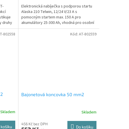
T-
Elektronická nabíječka s podporou startu
nkcí
Alaska 210 Telwin, 12/24 V/23 A s
stikuje
pomocným startem max. 150 A pro
y druhy
akumulátory 25-300 Ah, vhodná pro osobní
automobily.
T-802558
Kód:
AT-802559
m2
Bajonetová koncovka 50 mm2
Skladem
Skladem
456 Kč bez DPH
 košíku
Do košíku