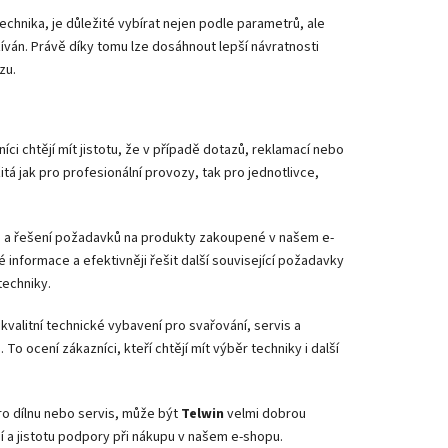
echnika, je důležité vybírat nejen podle parametrů, ale
ván. Právě díky tomu lze dosáhnout lepší návratnosti
zu.
íci chtějí mít jistotu, že v případě dotazů, reklamací nebo
itá jak pro profesionální provozy, tak pro jednotlivce,
a řešení požadavků na produkty zakoupené v našem e-
informace a efektivněji řešit další související požadavky
techniky.
valitní technické vybavení pro svařování, servis a
o ocení zákazníci, kteří chtějí mít výběr techniky i další
pro dílnu nebo servis, může být
Telwin
velmi dobrou
í a jistotu podpory při nákupu v našem e-shopu.