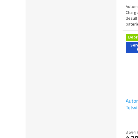
Automa
Charge
desulf
bateri
autoba
Dopr
Serv
Autom
Telwi
3 544 
4 2