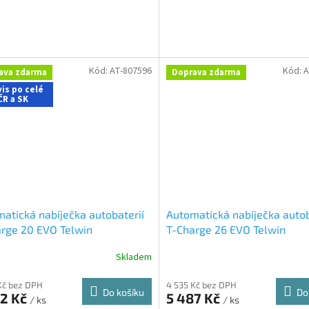
A
Kód:
AT-807596
Kód:
A
ava zdarma
Doprava zdarma
is po celé
ČR a SK
atická nabíječka autobaterií
Automatická nabíječka autob
rge 20 EVO Telwin
T-Charge 26 EVO Telwin
Skladem
Kč bez DPH
4 535 Kč bez DPH
Do košíku
Do
22 Kč
5 487 Kč
/ ks
/ ks