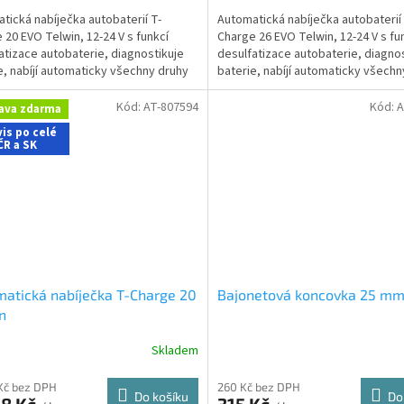
tická nabíječka autobaterií T-
Automatická nabíječka autobaterií 
 20 EVO Telwin, 12-24 V s funkcí
Charge 26 EVO Telwin, 12-24 V s fu
atizace autobaterie, diagnostikuje
desulfatizace autobaterie, diagno
e, nabíjí automaticky všechny druhy
baterie, nabíjí automaticky všechn
terií.
autobaterií.
Kód:
AT-807594
Kód:
A
ava zdarma
is po celé
ČR a SK
atická nabíječka T-Charge 20
Bajonetová koncovka 25 m
n
Skladem
Kč bez DPH
260 Kč bez DPH
Do košíku
Do
88 Kč
315 Kč