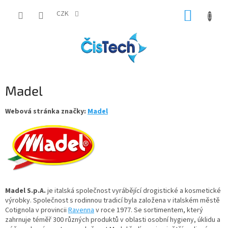
Přejít
NÁKUP
na
CZK
obsah
KOŠÍK
Madel
Webová stránka značky:
Madel
Madel S.p.A.
je italská společnost vyrábějící drogistické a kosmetické
výrobky. Společnost s rodinnou tradicí byla založena v italském městě
Cotignola v provincii
Ravenna
v roce 1977. Se sortimentem, který
zahrnuje téměř 300 různých produktů v oblasti osobní hygieny, úklidu a