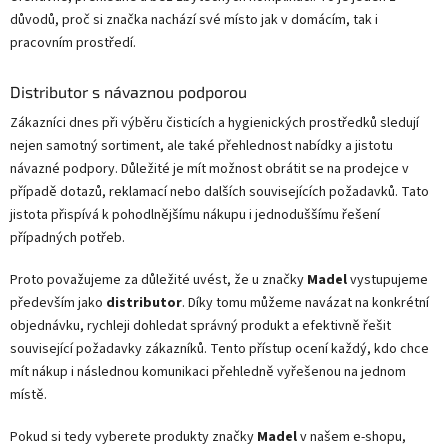
důvodů, proč si značka nachází své místo jak v domácím, tak i
pracovním prostředí.
Distributor s návaznou podporou
Zákazníci dnes při výběru čisticích a hygienických prostředků sledují
nejen samotný sortiment, ale také přehlednost nabídky a jistotu
návazné podpory. Důležité je mít možnost obrátit se na prodejce v
případě dotazů, reklamací nebo dalších souvisejících požadavků. Tato
jistota přispívá k pohodlnějšímu nákupu i jednoduššímu řešení
případných potřeb.
Proto považujeme za důležité uvést, že u značky
Madel
vystupujeme
především jako
distributor
. Díky tomu můžeme navázat na konkrétní
objednávku, rychleji dohledat správný produkt a efektivně řešit
související požadavky zákazníků. Tento přístup ocení každý, kdo chce
mít nákup i následnou komunikaci přehledně vyřešenou na jednom
místě.
Pokud si tedy vyberete produkty značky
Madel
v našem e-shopu,