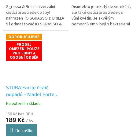
Sgrassa & Brilla univerzální
Disinfekto je tekutý dezinfekční,
čistící prostředek 5 l byl
ale také čistící prostředek s
nahrazen IO SGRASSO & BRILLA
vůní květin. Je skvělým
5 l odmašťovač IO SGRASSO &
pomocníkem v boji s bakteriemi
BRILLA odmašťovač 5 l je
a plísněmi, to vše bez obsahu
koncentrovaný...
chlóru.
DOPORUČUJEME
PRODEJ
OMEZEN: POUZE
PRO FIRMY A
OSOBNÍ ODBĚR
STURA Facile čistič
odpadů - Madel Forte
Professional 1lt
⚠️ PRODEJ
Na externím skladu
Průměrné
OMEZEN: POUZE PRO
hodnocení
FIRMY A OSOBNÍ ODBĚR ⚠️
156 Kč bez DPH
produktu
189 Kč
/ ks
je
5,0
Do košíku
z