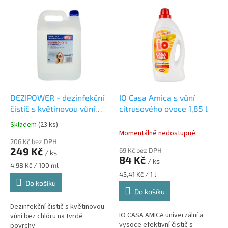
V
p
ý
r
p
o
i
d
s
u
p
k
r
t
o
ů
d
DEZIPOWER - dezinfekční
IO Casa Amica s vůní
u
čistič s květinovou vůní
citrusového ovoce 1,85 l
k
bez chlóru 5 l
Skladem
(23 ks)
Průměrné
t
Momentálně nedostupné
hodnocení
ů
206 Kč bez DPH
produktu
249 Kč
69 Kč bez DPH
/ ks
je
84 Kč
/ ks
5,0
Měrná
4,98 Kč / 100 ml
z
cena:
Měrná
45,41 Kč / 1 l
cena:
Do košíku
5
Do košíku
hvězdiček.
Dezinfekční čistič s květinovou
IO CASA AMICA univerzální a
vůní bez chlóru na tvrdé
vysoce efektivní čistič s
povrchy