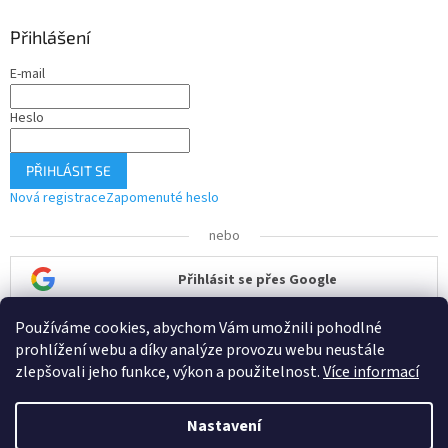
s
u
Přihlášení
E-mail
Heslo
PŘIHLÁSIT SE
Nová registrace
Zapomenuté heslo
nebo
Přihlásit se přes Google
Používáme cookies, abychom Vám umožnili pohodlné
Přihlásit se přes Seznam
prohlížení webu a díky analýze provozu webu neustále
zlepšovali jeho funkce, výkon a použitelnost.
Více informací
Nastavení
Vytvořil Shoptet