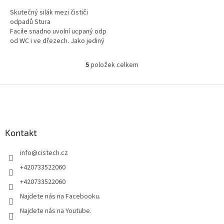
5
Skutečný silák mezi čističi
hvězdiček.
odpadů Stura
Facile snadno uvolní ucpaný odpad
od WC i ve dřezech. Jako jediný
je vytvořen na bázi
koncentrované...
5
položek celkem
O
v
l
Z
á
á
d
p
a
a
c
Kontakt
t
í
í
p
info
@
cistech.cz
r
v
+420733522060
k
+420733522060
y
v
Najdete nás na Facebooku.
ý
Najdete nás na Youtube.
p
i