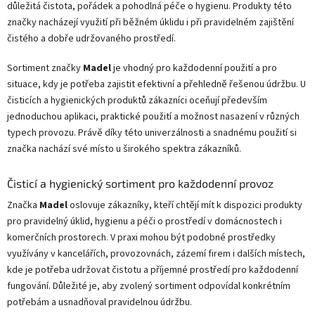
důležitá čistota, pořádek a pohodlná péče o hygienu. Produkty této
značky nacházejí využití při běžném úklidu i při pravidelném zajištění
čistého a dobře udržovaného prostředí.
Sortiment značky
Madel
je vhodný pro každodenní použití a pro
situace, kdy je potřeba zajistit efektivní a přehledně řešenou údržbu. U
čisticích a hygienických produktů zákazníci oceňují především
jednoduchou aplikaci, praktické použití a možnost nasazení v různých
typech provozu. Právě díky této univerzálnosti a snadnému použití si
značka nachází své místo u širokého spektra zákazníků.
Čisticí a hygienický sortiment pro každodenní provoz
Značka
Madel
oslovuje zákazníky, kteří chtějí mít k dispozici produkty
pro pravidelný úklid, hygienu a péči o prostředí v domácnostech i
komerčních prostorech. V praxi mohou být podobné prostředky
využívány v kancelářích, provozovnách, zázemí firem i dalších místech,
kde je potřeba udržovat čistotu a příjemné prostředí pro každodenní
fungování. Důležité je, aby zvolený sortiment odpovídal konkrétním
potřebám a usnadňoval pravidelnou údržbu.