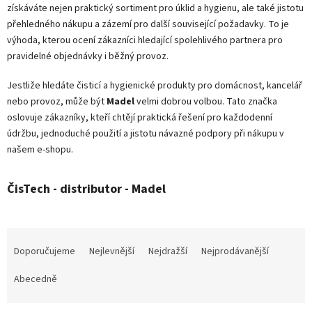
získáváte nejen praktický sortiment pro úklid a hygienu, ale také jistotu
přehledného nákupu a zázemí pro další související požadavky. To je
výhoda, kterou ocení zákazníci hledající spolehlivého partnera pro
pravidelné objednávky i běžný provoz.
Jestliže hledáte čisticí a hygienické produkty pro domácnost, kancelář
nebo provoz, může být
Madel
velmi dobrou volbou. Tato značka
oslovuje zákazníky, kteří chtějí praktická řešení pro každodenní
údržbu, jednoduché použití a jistotu návazné podpory při nákupu v
našem e-shopu.
ČisTech - distributor - Madel
Ř
a
Doporučujeme
Nejlevnější
Nejdražší
Nejprodávanější
z
e
Abecedně
n
í