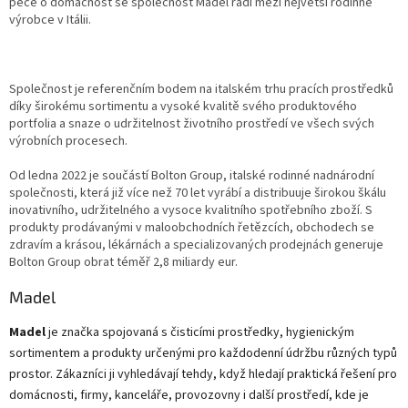
péče o domácnost se společnost Madel řadí mezi největší rodinné
výrobce v Itálii.
Společnost je referenčním bodem na italském trhu pracích prostředků
díky širokému sortimentu a vysoké kvalitě svého produktového
portfolia a snaze o udržitelnost životního prostředí ve všech svých
výrobních procesech.
Od ledna 2022 je součástí Bolton Group, italské rodinné nadnárodní
společnosti, která již více než 70 let vyrábí a distribuuje širokou škálu
inovativního, udržitelného a vysoce kvalitního spotřebního zboží.
S
produkty prodávanými v maloobchodních řetězcích, obchodech se
zdravím a krásou, lékárnách a specializovaných prodejnách generuje
Bolton Group obrat téměř 2,8 miliardy eur.
Madel
Madel
je značka spojovaná s čisticími prostředky, hygienickým
sortimentem a produkty určenými pro každodenní údržbu různých typů
prostor. Zákazníci ji vyhledávají tehdy, když hledají praktická řešení pro
domácnosti, firmy, kanceláře, provozovny i další prostředí, kde je