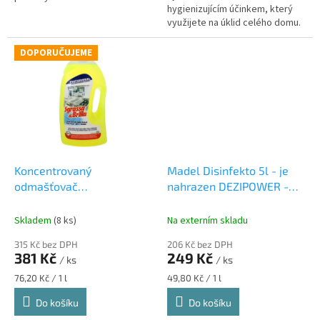
hygienizujícím účinkem, který
využijete na úklid celého domu.
Čistí a odmašťuje všechny typy
domácích povrchů.
DOPORUČUJEME
Koncentrovaný
Madel Disinfekto 5l - je
odmašťovač
nahrazen DEZIPOWER -
Sgrassa&Brilla 5 l - IO
dezinfekční čistič s
SGRASSO & BRILLA 5 l
květinovou vůní bez chlóru
Skladem
(8 ks)
Na externím skladu
odmašťovač
5 l
Nový produkt nakupujte
315 Kč bez DPH
206 Kč bez DPH
na níže uvedeném odkazu
381 Kč
249 Kč
/ ks
/ ks
Měrná
Měrná
76,20 Kč / 1 l
49,80 Kč / 1 l
cena:
cena:
Do košíku
Do košíku