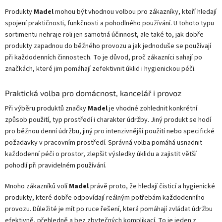
Produkty
Madel
mohou být vhodnou volbou pro zákazníky, kteří hledají
spojení praktičnosti, funkčnosti a pohodlného používání. U tohoto typu
sortimentu nehraje roli jen samotná účinnost, ale také to, jak dobře
produkty zapadnou do běžného provozu a jak jednoduše se používají
při každodenních činnostech. To je důvod, proč zákazníci sahají po
značkách, které jim pomáhají zefektivnit úklid i hygienickou péči.
Praktická volba pro domácnost, kancelář i provoz
Při výběru produktů značky
Madel
je vhodné zohlednit konkrétní
způsob použití, typ prostředí i charakter údržby. Jiný produkt se hodí
pro běžnou denní údržbu, jiný pro intenzivnější použití nebo specifické
požadavky v pracovním prostředí. Správná volba pomáhá usnadnit
každodenní péči o prostor, zlepšit výsledky úklidu a zajistit větší
pohodlí při pravidelném používání.
Mnoho zákazníků volí
Madel
právě proto, že hledají čisticí a hygienické
produkty, které dobře odpovídají reálným potřebám každodenního
provozu. Důležité je mít po ruce řešení, která pomáhají zvládat údržbu
efektivně, přehledně a bez zbytečných komplikací. To je jeden z