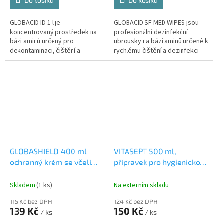
Do košíku
Do košíku
GLOBACID ID 1 l je
GLOBACID SF MED WIPES jsou
koncentrovaný prostředek na
profesionální dezinfekční
bázi aminů určený pro
ubrousky na bázi aminů určené k
dekontaminaci, čištění a
rychlému čištění a dezinfekci
dezinfekci lékařského
povrchů zdravotnických
instrumentária, přístrojů a
pomůcek, vybavení a předmětů.
endoskopů. Je vhodný pro...
Jsou...
GLOBASHIELD 400 ml
VITASEPT 500 ml,
ochranný krém se včelím
přípravek pro hygienickou
voskem a extraktem z
a chirurgickou dezinfekci
brusinek, dávkovací
rukou
dezinfekční
Skladem
(1 ks)
Na externím skladu
pumpa
ochranný krém na
přípravek 500 m
115 Kč bez DPH
124 Kč bez DPH
ruce s včelím voskem,
139 Kč
150 Kč
/ ks
/ ks
brusinkovým extraktem a