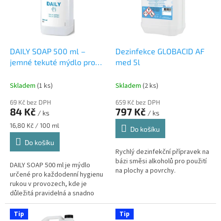
s
u
p
k
r
t
o
ů
d
DAILY SOAP 500 ml –
Dezinfekce GLOBACID AF
u
jemné tekuté mýdlo pro
med 5l
k
použití ve zdravotnických
t
zařízeních
mýdlo pro
Skladem
(1 ks)
Skladem
(2 ks)
ů
každodenní hygienu rukou,
69 Kč bez DPH
659 Kč bez DPH
500 ml
84 Kč
797 Kč
/ ks
/ ks
Měrná
16,80 Kč / 100 ml
Do košíku
cena:
Do košíku
Rychlý dezinfekční přípravek na
bázi směsi alkoholů pro použití
DAILY SOAP 500 ml je mýdlo
na plochy a povrchy.
určené pro každodenní hygienu
rukou v provozech, kde je
důležitá pravidelná a snadno
dostupná očista. Praktické
balení o objemu 500 ml je
Tip
Tip