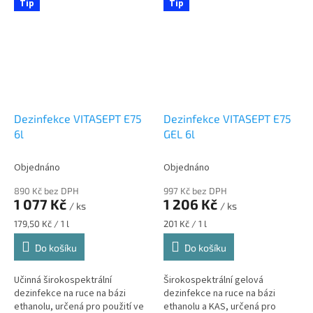
průmyslu a k dekontaminaci
Tip
Tip
povrchu...
Dezinfekce VITASEPT E75
Dezinfekce VITASEPT E75
6l
GEL 6l
Objednáno
Objednáno
890 Kč bez DPH
997 Kč bez DPH
1 077 Kč
1 206 Kč
/ ks
/ ks
Měrná
Měrná
179,50 Kč / 1 l
201 Kč / 1 l
cena:
cena:
Do košíku
Do košíku
Učinná širokospektrální
Širokospektrální gelová
dezinfekce na ruce na bázi
dezinfekce na ruce na bázi
ethanolu, určená pro použití ve
ethanolu a KAS, určená pro