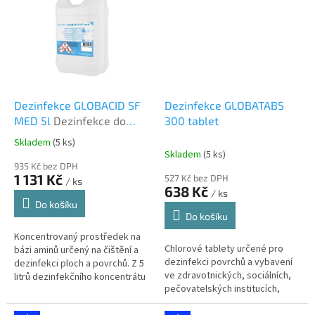
vhodné pro...
Dezinfekce GLOBACID SF
Dezinfekce GLOBATABS
MED 5l
Dezinfekce do
300 tablet
rohoží.
Skladem
(5 ks)
Průměrné
Skladem
(5 ks)
hodnocení
935 Kč bez DPH
produktu
1 131 Kč
527 Kč bez DPH
/ ks
je
638 Kč
/ ks
1,0
Do košíku
z
Do košíku
5
Koncentrovaný prostředek na
hvězdiček.
Chlorové tablety určené pro
bázi aminů určený na čištění a
dezinfekci povrchů a vybavení
dezinfekci ploch a povrchů. Z 5
ve zdravotnických, sociálních,
litrů dezinfekčního koncentrátu
pečovatelských institucích,
můžete připravit až 2000 litrů
bazénech a potravinářském
účinného...