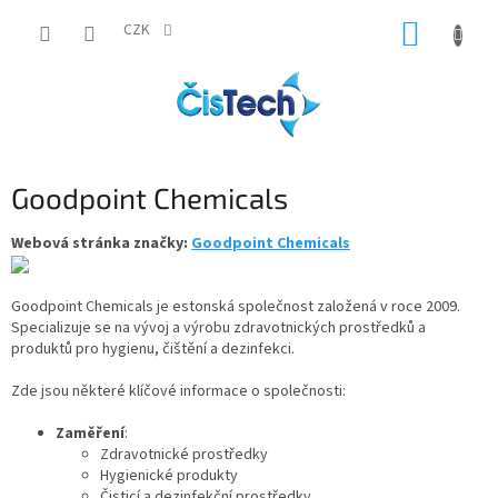
Přejít
NÁKUP
na
CZK
obsah
KOŠÍK
Goodpoint Chemicals
Webová stránka značky:
Goodpoint Chemicals
Goodpoint Chemicals je estonská společnost založená v roce 2009.
Specializuje se na vývoj a výrobu zdravotnických prostředků a
produktů pro hygienu, čištění a dezinfekci.
Zde jsou některé klíčové informace o společnosti:
Zaměření
:
Zdravotnické prostředky
Hygienické produkty
Čisticí a dezinfekční prostředky