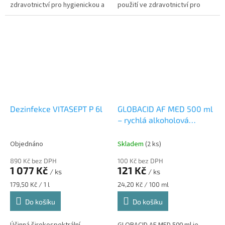
zdravotnictví pro hygienickou a
použití ve zdravotnictví pro
chirurgickou dezinfekci rukou.
hygienickou a chirurgickou
dezinfekci rukou.
Dezinfekce VITASEPT P 6l
GLOBACID AF MED 500 ml
– rychlá alkoholová
dezinfekce na plochy a
povrchy
rychlá alkoholová
Objednáno
Skladem
(2 ks)
dezinfekce povrchů bez
890 Kč bez DPH
100 Kč bez DPH
ředění
1 077 Kč
121 Kč
/ ks
/ ks
Měrná
Měrná
179,50 Kč / 1 l
24,20 Kč / 100 ml
cena:
cena:
Do košíku
Do košíku