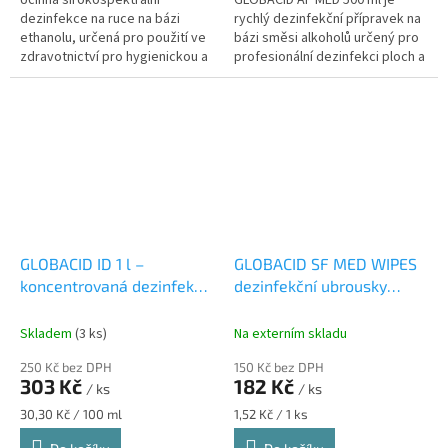
Účinná širokospektrální
GLOBACID AF MED 500 ml je
dezinfekce na ruce na bázi
rychlý dezinfekční přípravek na
ethanolu, určená pro použití ve
bázi směsi alkoholů určený pro
zdravotnictví pro hygienickou a
profesionální dezinfekci ploch a
chirurgickou dezinfekci rukou.
povrchů. Dodává se jako roztok
k přímému použití, takže...
GLOBACID ID 1 l –
GLOBACID SF MED WIPES
koncentrovaná dezinfekce
dezinfekční ubrousky
na lékařské
flow-pack 120 ks
instrumentárium, přístroje
dezinfekční ubrousky na
Skladem
(3 ks)
Na externím skladu
a endoskopy
zdravotnické povrchy, 120
250 Kč bez DPH
150 Kč bez DPH
koncentrovaná dezinfekce
ks
303 Kč
182 Kč
/ ks
/ ks
na lékařské nástroje a
Měrná
Měrná
30,30 Kč / 100 ml
1,52 Kč / 1 ks
endoskopy
cena:
cena: