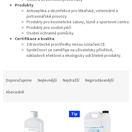
Produkty
:
Antiseptika a dezinfekce pro lékařské, veterinární a
potravinářské provozy
Produkty pro kosmetické salony, lázně a sportovní centra
Produkty pro osobní péči
Osobní ochranné pomůcky
Certifikace a kvalita
:
Zdravotnické prostředky nesou označení CE.
Společnost se zaměřuje na uživatelsky přívětivé,
nákladově efektivní a ekologicky udržitelné produkty.
Ř
a
Doporučujeme
Nejlevnější
Nejdražší
Nejprodávanější
z
e
Abecedně
n
í
V
p
Tip
ý
r
p
o
i
d