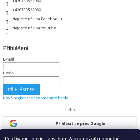
+420733522060
k
+420733522060
y
v
Najdete nás na Facebooku.
ý
Najdete nás na Youtube.
p
i
s
u
Přihlášení
E-mail
Heslo
PŘIHLÁSIT SE
Nová registrace
Zapomenuté heslo
nebo
Přihlásit se přes Google
Používáme cookies, abychom Vám umožnili pohodlné
Přihlásit se přes Seznam