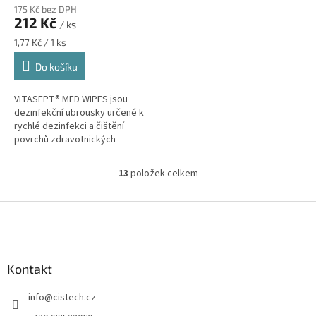
175 Kč bez DPH
zdravotnické povrchy 120
212 Kč
/ ks
ks
Měrná
1,77 Kč / 1 ks
cena:
Do košíku
VITASEPT® MED WIPES jsou
dezinfekční ubrousky určené k
rychlé dezinfekci a čištění
povrchů zdravotnických
pomůcek a předmětů odolných
vůči alkoholu. Díky
13
položek celkem
O
alkoholovému složení s...
v
l
Z
á
á
d
p
a
a
c
Kontakt
t
í
í
p
info
@
cistech.cz
r
v