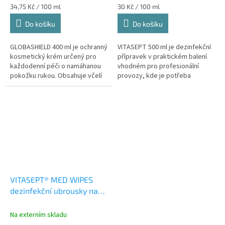
Měrná
Měrná
34,75 Kč / 100 ml
30 Kč / 100 ml
pumpičkou
cena:
cena:
Do košíku
Do košíku
GLOBASHIELD 400 ml je ochranný
VITASEPT 500 ml je dezinfekční
kosmetický krém určený pro
přípravek v praktickém balení
každodenní péči o namáhanou
vhodném pro profesionální
pokožku rukou. Obsahuje včelí
provozy, kde je potřeba
vosk, extrakt z brusinek, vitamín
pravidelné doplňování
E a přírodní složky, které...
hygienických prostředků.
Kartonové balení...
VITASEPT® MED WIPES
dezinfekční ubrousky na
alkoholové bázi, flow pack
120 ks
alkoholové
Na externím skladu
dezinfekční ubrousky na