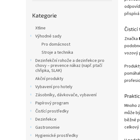
n
odpovídá
e
Přeskočit
přispívá
l
Kategorie
kategorie
Xtline
Čisticí
Výhodné sady
Značka
Pro domácnost
podobné
Stroje a technika
vozový p
Dezinfekční rohože a dezinfekce pro
chovy – prevence nákaz (např. ptačí
Produk
chřipka, SLAK)
pomáhala
Akční produkty
profesio
Vybavení pro hotely
Zásobníky, dávkovače, vybavení
Praktic
Papírový program
Mnoho z
Čistící prostředky
může být
Dezinfekce
běžné pr
celkový
Gastronomie
Hygienické prostředky