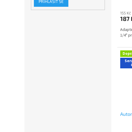
PŘIHLÁSIT SE
155 Kč
187
Adapté
1/4" p
Dopr
Serv
Autom