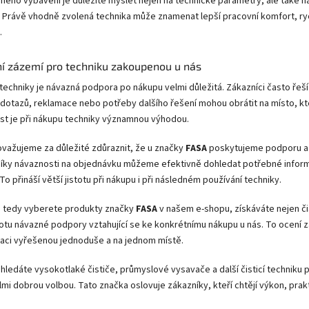
ého vybavení je důležité myslet nejen na technické parametry, ale také na
. Právě vhodně zvolená technika může znamenat lepší pracovní komfort, rych
.
ní zázemí pro techniku zakoupenou u nás
í techniky je návazná podpora po nákupu velmi důležitá. Zákazníci často řeší
dotazů, reklamace nebo potřeby dalšího řešení mohou obrátit na místo, kte
st je při nákupu techniky významnou výhodou.
ovažujeme za důležité zdůraznit, že u značky
FASA
poskytujeme podporu a 
íky návaznosti na objednávku můžeme efektivně dohledat potřebné informa
. To přináší větší jistotu při nákupu i při následném používání techniky.
i tedy vyberete produkty značky
FASA
v našem e-shopu, získáváte nejen čist
totu návazné podpory vztahující se ke konkrétnímu nákupu u nás. To ocení zá
aci vyřešenou jednoduše a na jednom místě.
 hledáte vysokotlaké čističe, průmyslové vysavače a další čisticí techniku
mi dobrou volbou. Tato značka oslovuje zákazníky, kteří chtějí výkon, prakt