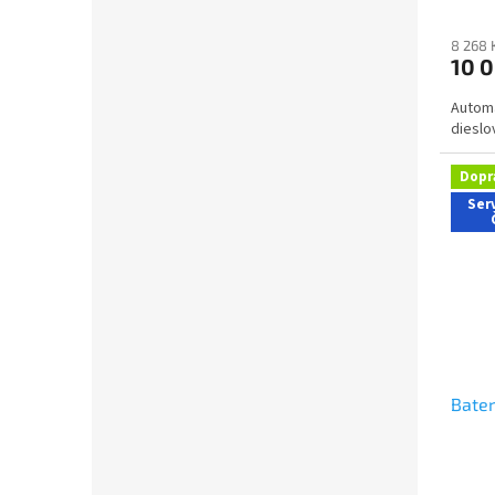
8 268 
10 
Automa
dieslo
Dopr
Serv
Bater