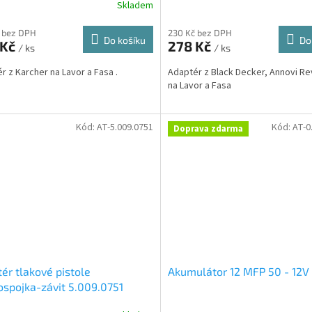
Skladem
 bez DPH
230 Kč bez DPH
Do košíku
Do
 Kč
278 Kč
/ ks
/ ks
r z Karcher na Lavor a Fasa .
Adaptér z Black Decker, Annovi Re
na Lavor a Fasa
Kód:
AT-5.009.0751
Kód:
AT-0
Doprava zdarma
ér tlakové pistole
Akumulátor 12 MFP 50 - 12V
ospojka-závit 5.009.0751