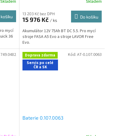
Skladem
Skladem
13 203 Kč bez DPH
 košíku
Do košíku
15 976 Kč
/ ks
Pro mycí
Akumulátor 12V 75Ah BT DC 5.5. Pro mycí
uick 36
stroje FASA A5 Evo a stroje LAVOR Free
Evo.
.749.0482
Kód:
AT-0.107.0063
Doprava zdarma
Servis po celé
ČR a SK
Baterie 0.107.0063