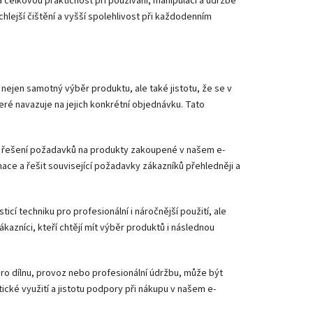
 celkovou praktičnost při používání, manipulaci a údržbě
lejší čištění a vyšší spolehlivost při každodenním
 nejen samotný výběr produktu, ale také jistotu, že se v
ré navazuje na jejich konkrétní objednávku. Tato
řešení požadavků na produkty zakoupené v našem e-
ce a řešit související požadavky zákazníků přehledněji a
icí techniku pro profesionální i náročnější použití, ale
kazníci, kteří chtějí mít výběr produktů i následnou
 pro dílnu, provoz nebo profesionální údržbu, může být
ické využití a jistotu podpory při nákupu v našem e-