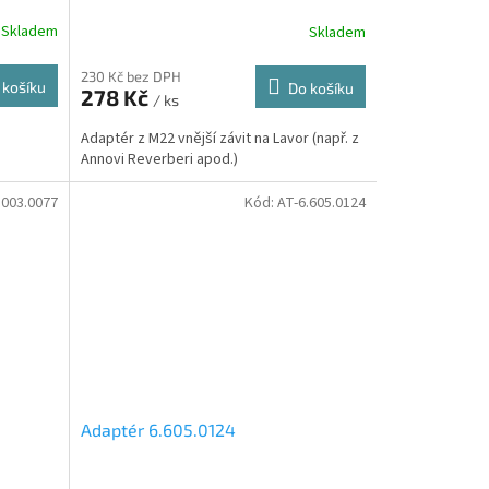
Skladem
Skladem
230 Kč bez DPH
 košíku
Do košíku
278 Kč
/ ks
Adaptér z M22 vnější závit na Lavor (např. z
Annovi Reverberi apod.)
.003.0077
Kód:
AT-6.605.0124
Adaptér 6.605.0124