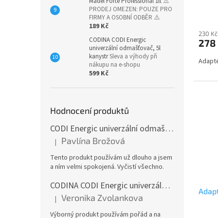
Madel Forte Professional 1lt
⚠️
ů
PRODEJ OMEZEN: POUZE PRO
FIRMY A OSOBNÍ ODBĚR ⚠️
189 Kč
230 Kč
CODINA CODI Energic
278
univerzální odmašťovač, 5l
kanystr
Sleva a výhody při
Adapté
nákupu na e-shopu
599 Kč
Hodnocení produktů
CODI Energic univerzální odmašťovač s rozprašovačem, 750 ml
Pavlína Brožová
|
Hodnocení produktu je 5 z 5 hvězdiček.
Tento produkt používám už dlouho a jsem
a ním velmi spokojená. Vyčistí všechno.
CODINA CODI Energic univerzální odmašťovač, 5l kanystr
Adap
Veronika Zvolankova
|
Hodnocení produktu je 5 z 5 hvězdiček.
Výborný produkt používám pořád a na