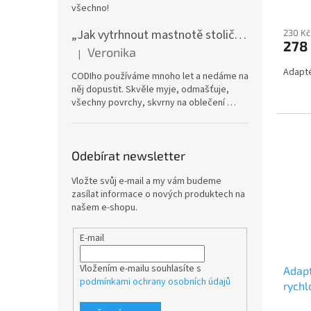
všechno!
„Jak vytrhnout mastnotě stoličku“ – CODI Energic univerzální odmašťovač 750 ml (náplň), karton 12 ks | dlouhodobá zásoba
230 Kč
278
Veronika
|
Hodnocení produktu je 5 z 5 hvězdiček.
Adapté
CODIho používáme mnoho let a nedáme na
něj dopustit. Skvěle myje, odmašťuje,
všechny povrchy, skvrny na oblečení …
Odebírat newsletter
Vložte svůj e-mail a my vám budeme
zasílat informace o nových produktech na
našem e-shopu.
E-mail
Vložením e-mailu souhlasíte s
Adapt
podmínkami ochrany osobních údajů
rychl