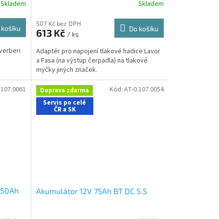
Skladem
Skladem
výhodný karton 12 ks, náplň 750 ml, unive
507 Kč bez DPH
 košíku
Do košíku
613 Kč
/ ks
verberi
Adaptér pro napojení tlakové hadice Lavor
a Fasa (na výstup čerpadla) na tlakové
myčky jiných značek.
.107.0061
Kód:
AT-0.107.0054
Doprava zdarma
Servis po celé
ČR a SK
 50Ah
Akumulátor 12V 75Ah BT DC 5.5