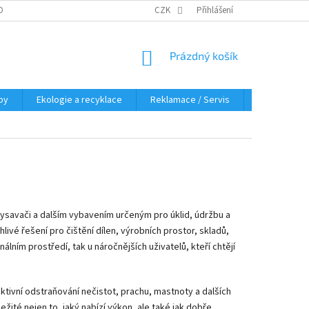
OBNÍCH ÚDAJŮ
KDE NÁS NAJDETE
CZK
Přihlášení
NÁKUPNÍ
Prázdný košík
KOŠÍK
py
Ekologie a recyklace
Reklamace / Servis
Hodnocení 
 vysavači a dalším vybavením určeným pro úklid, údržbu a
livé řešení pro čištění dílen, výrobních prostor, skladů,
álním prostředí, tak u náročnějších uživatelů, kteří chtějí
ktivní odstraňování nečistot, prachu, mastnoty a dalších
té nejen to, jaký nabízí výkon, ale také jak dobře