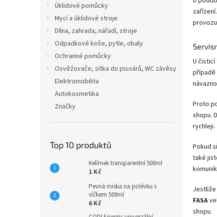
U podobn
Úklidové pomůcky
zařízení
Mycí a úklidové stroje
provozu
Dílna, zahrada, nářadí, stroje
Odpadkové koše, pytle, obaly
Servis
Ochranné pomůcky
U čistic
Osvěžovače, sítka do pisoárů, WC závěsy
případě 
Elektromobilita
návazno
Autokosmetika
Proto p
Značky
shopu. D
rychleji
Top 10 produktů
Pokud s
také jis
Kelímek transparentní 500ml
komunik
1 Kč
Pevná miska na polévku s
Jestliže
víčkem 500ml
FASA
vel
6 Kč
shopu.