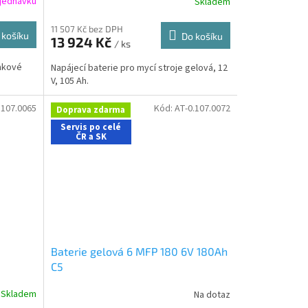
jednávku
Skladem
11 507 Kč bez DPH
 košíku
Do košíku
13 924 Kč
/ ks
lakové
Napájecí baterie pro mycí stroje gelová, 12
V, 105 Ah.
.107.0065
Kód:
AT-0.107.0072
Doprava zdarma
Servis po celé
ČR a SK
Baterie gelová 6 MFP 180 6V 180Ah
C5
Skladem
Na dotaz