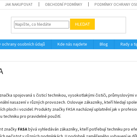
JAK NAKUPOVAT
OBCHODNÍ PODMÍNKY
PODMÍNKY OCHRANY OS
HLEDAT
 ochrany osobních údajů
Kde nás najdete
Blog
Rady a ti
A
značka spojovaná s čisticí technikou, vysokotlakými čističi, průmyslovými
nální nasazení v různých provozech. Oslovuje zákazníky, kteří hledají spoleh
ch ploch i vozidel. Produkty značky FASA nacházejí uplatnění jak v profesion
 techniku pro pravidelné použití.
nt značky
FASA
bývá vyhledáván zákazníky, kteří potřebují techniku pro efe
ch nečistot v různých podmínkách. U podobně zaměřeného vybavení je důleži