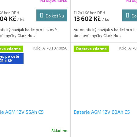
Na objednávku
Na ob
Kč bez DPH
11 241 Kč bez DPH
Do košíku
Do
004 Kč
13 602 Kč
/ ks
/ ks
tický naviják hadic pro tlakové
Automatický naviják s hadicí pro t
vé myčky Clark Hot.
dieslové myčky Clark Hot.
Kód:
AT-0.107.0050
Kód:
AT-0
ava zdarma
Doprava zdarma
is po celé
ČR a SK
ie AGM 12V 55Ah C5
Baterie AGM 12V 60Ah C5
Skladem