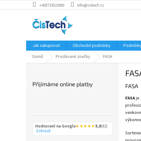
Přejít
+420733522060
info@cistech.cz
na
obsah
Jak nakupovat
Obchodní podmínky
Podmínky
Domů
Prodávané značky
FASA
P
FAS
o
s
Přijímáme online platby
FASA
t
r
FASA
je 
a
profesio
n
venkovní
n
výkonnou
í
Hodnocení na Googlu
★★★★★
5,0
(82)
p
Zobrazit
Sortime
a
provozní