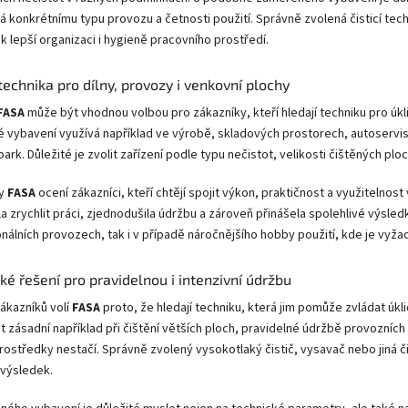
 konkrétnímu typu provozu a četnosti použití. Správně zvolená čisticí tec
 k lepší organizaci i hygieně pracovního prostředí.
 technika pro dílny, provozy i venkovní plochy
FASA
může být vhodnou volbou pro zákazníky, kteří hledají techniku pro úkli
 vybavení využívá například ve výrobě, skladových prostorech, autoservis
ark. Důležité je zvolit zařízení podle typu nečistot, velikosti čištěných plo
ty
FASA
ocení zákazníci, kteří chtějí spojit výkon, praktičnost a využitelnost
 zrychlit práci, zjednodušila údržbu a zároveň přinášela spolehlivé výsledk
nálních provozech, tak i v případě náročnějšího hobby použití, kde je vyža
ké řešení pro pravidelnou i intenzivní údržbu
ákazníků volí
FASA
proto, že hledají techniku, která jim pomůže zvládat úkli
 zásadní například při čištění větších ploch, pravidelné údržbě provozních
ostředky nestačí. Správně zvolený vysokotlaký čistič, vysavač nebo jiná čis
 výsledek.