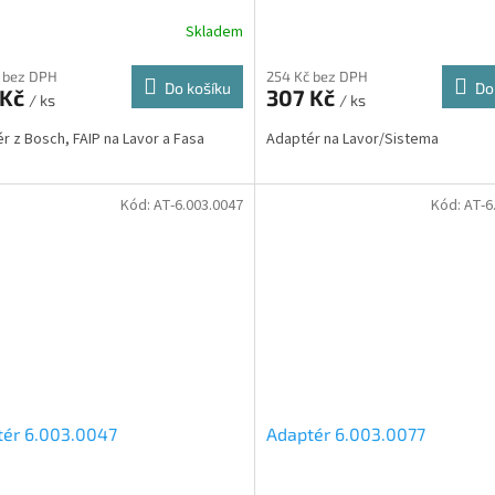
Skladem
 bez DPH
254 Kč bez DPH
Do košíku
Do
 Kč
307 Kč
/ ks
/ ks
r z Bosch, FAIP na Lavor a Fasa
Adaptér na Lavor/Sistema
Kód:
AT-6.003.0047
Kód:
AT-6
Sleva a výhody při nákupu na e-shopu
Sleva a výhody při nákupu na e-shopu
tér 6.003.0047
Adaptér 6.003.0077