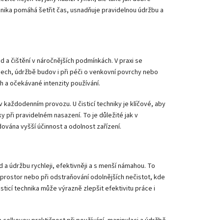
hnika pomáhá šetřit čas, usnadňuje pravidelnou údržbu a
d a čištění v náročnějších podmínkách. V praxi se
ech, údržbě budov i při péči o venkovní povrchy nebo
ch a očekávané intenzity používání.
 v každodenním provozu. U čisticí techniky je klíčové, aby
y při pravidelném nasazení. To je důležité jak v
dována vyšší účinnost a odolnost zařízení.
d a údržbu rychleji, efektivněji a s menší námahou. To
 prostor nebo při odstraňování odolnějších nečistot, kde
ticí technika může výrazně zlepšit efektivitu práce i