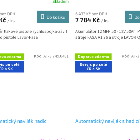
Skladem
 bez DPH
6 433 Kč bez DPH
Do košíku
Do
 Kč
7 784 Kč
/ ks
/ ks
r tlakové pistole rychlospojka-závit
Akumulátor 12 MFP 50 - 12V 50Ah. 
ro pistole Lavor-Fasa
stroje FASA A1 36 a stroje LAVOR Q
Kód:
AT-3.749.0481
Kód:
AT-3
ava zdarma
Doprava zdarma
is po celé
Servis po celé
ČR a SK
ČR a SK
atický naviják hadic
Automatický naviják s hadicí