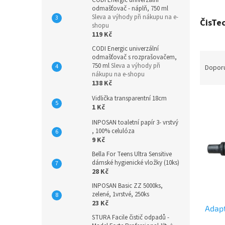
CODI Energic univerzální
odmašťovač - náplň, 750 ml
Sleva a výhody při nákupu na e-
ČisTec
shopu
119 Kč
CODI Energic univerzální
Ř
odmašťovač s rozprašovačem,
a
750 ml
Sleva a výhody při
Dopor
nákupu na e-shopu
z
138 Kč
e
V
Vidlička transparentní 18cm
n
1 Kč
ý
í
p
p
INPOSAN toaletní papír 3- vrstvý
, 100% celulóza
i
r
9 Kč
s
o
p
d
Bella For Teens Ultra Sensitive
dámské hygienické vložky (10ks)
r
u
28 Kč
o
k
INPOSAN Basic ZZ 5000ks,
d
t
zelené, 1vrstvé, 250ks
u
ů
23 Kč
Adap
k
STURA Facile čistič odpadů -
t