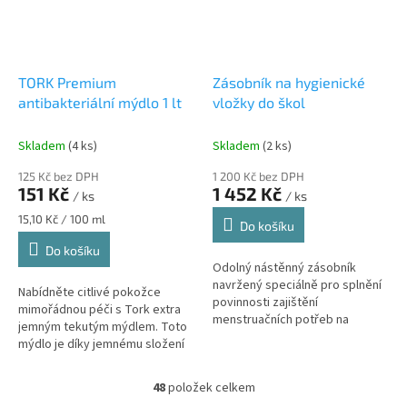
TORK Premium
Zásobník na hygienické
antibakteriální mýdlo 1 lt
vložky do škol
Skladem
(4 ks)
Skladem
(2 ks)
125 Kč bez DPH
1 200 Kč bez DPH
151 Kč
1 452 Kč
/ ks
/ ks
Měrná
15,10 Kč / 100 ml
Do košíku
cena:
Do košíku
Odolný nástěnný zásobník
navržený speciálně pro splnění
Nabídněte citlivé pokožce
povinnosti zajištění
mimořádnou péči s Tork extra
menstruačních potřeb na
jemným tekutým mýdlem. Toto
školách od roku 2026. Zajišťuje
mýdlo je díky jemnému složení
hygienickou a diskrétní
bez parfémů a barviv velmi
dostupnost...
šetrné k pokožce.
48
položek celkem
O
Certifikováno...