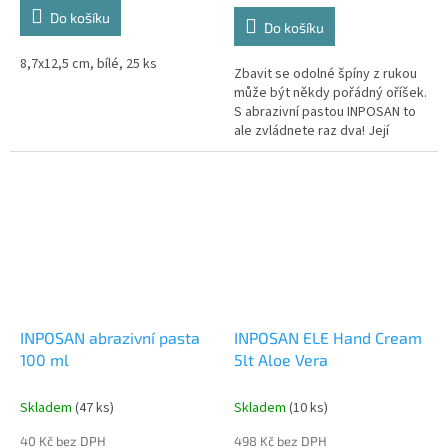
z
cena:
Do košíku
Do košíku
5
hvězdiček.
8,7x12,5 cm, bílé, 25 ks
Zbavit se odolné špíny z rukou
může být někdy pořádný oříšek.
S abrazivní pastou INPOSAN to
ale zvládnete raz dva! Její
speciální složení s abrazivními
polymery si poradí i s...
INPOSAN abrazivní pasta
INPOSAN ELE Hand Cream
100 ml
5lt Aloe Vera
Skladem
(47 ks)
Skladem
(10 ks)
40 Kč bez DPH
498 Kč bez DPH