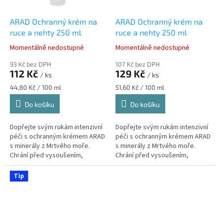
ARAD Ochranný krém na
ARAD Ochranný krém na
ruce a nehty 250 ml
ruce a nehty 250 ml
Momentálně nedostupné
Momentálně nedostupné
Průměrné
Průměrné
hodnocení
hodnocení
93 Kč bez DPH
107 Kč bez DPH
produktu
produktu
112 Kč
129 Kč
/ ks
/ ks
je
je
5,0
5,0
Měrná
Měrná
44,80 Kč / 100 ml
51,60 Kč / 100 ml
z
z
cena:
cena:
Do košíku
Do košíku
5
5
hvězdiček.
hvězdiček.
Dopřejte svým rukám intenzivní
Dopřejte svým rukám intenzivní
péči s ochranným krémem ARAD
péči s ochranným krémem ARAD
s minerály z Mrtvého moře.
s minerály z Mrtvého moře.
Chrání před vysoušením,
Chrání před vysoušením,
podrážděním a zanechává
podrážděním a zanechává
pokožku hydratovanou a
pokožku hydratovanou a
Tip
hebkou. Ideální pro...
hebkou. Ideální pro...