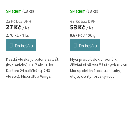
Skladem
(28 ks)
Skladem
(18 ks)
22 Kč bez DPH
48 Kč bez DPH
27 Kč
58 Kč
/ ks
/ ks
Měrná
Měrná
2,70 Kč / 1 ks
9,67 Kč / 100 g
cena:
cena:
Do košíku
Do košíku
Každá vložka je balena zvlášť
Mycí prostředek vhodný k
(hygienicky). Balíček: 10 ks.
čištění silně znečištěných rukou.
Karton: 24 balíčků (tj. 240
Mio spolehlivě odstraní tuky,
vložek). Micci Ultra Wings
oleje, dehty, pryskyřice,
představují ideální kombinaci
inkousty, saze, tiskařskou
komfortu a spolehlivé ochrany...
barvu a další odolné...