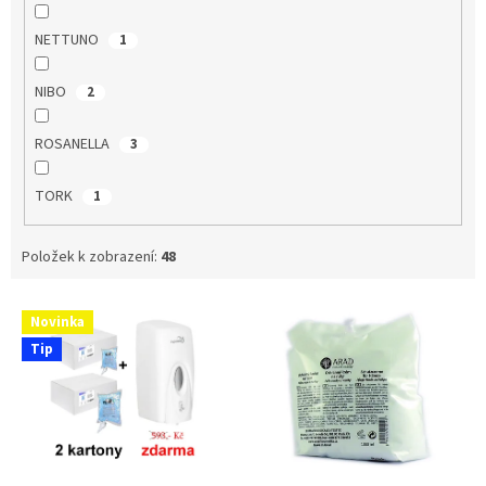
NETTUNO
1
NIBO
2
ROSANELLA
3
TORK
1
Položek k zobrazení:
48
V
Novinka
ý
Tip
p
i
s
p
r
o