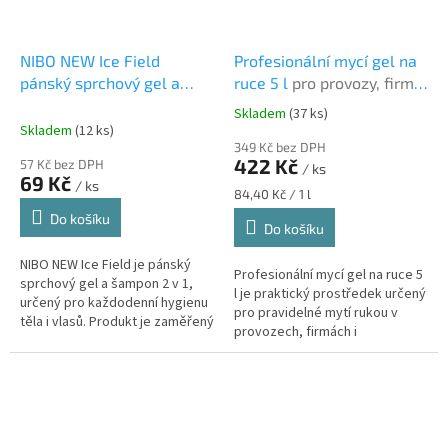
NIBO NEW Ice Field
Profesionální mycí gel na
pánský sprchový gel a
ruce 5 l
pro provozy, firmy
šampon pro hokejisty 500
a každodenní hygienu
Skladem
(37 ks)
Průměrné
ml
Pánský sprchový gel a
rukou
Skladem
(12 ks)
hodnocení
šampon 2 v 1 pro hokejisty
349 Kč bez DPH
produktu
422 Kč
57 Kč bez DPH
/ ks
je
69 Kč
/ ks
5,0
Měrná
84,40 Kč / 1 l
z
cena:
Do košíku
Do košíku
5
hvězdiček.
NIBO NEW Ice Field je pánský
Profesionální mycí gel na ruce 5
sprchový gel a šampon 2 v 1,
l je praktický prostředek určený
určený pro každodenní hygienu
pro pravidelné mytí rukou v
těla i vlasů. Produkt je zaměřený
provozech, firmách i
na hokejisty a je vhodný pro...
domácnostech, kde je potřeba
mít k dispozici větší balení...