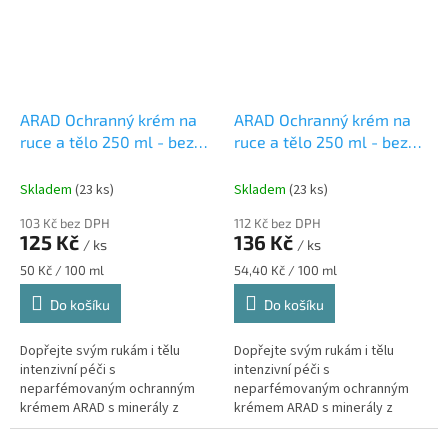
ARAD Ochranný krém na
ARAD Ochranný krém na
ruce a tělo 250 ml - bez
ruce a tělo 250 ml - bez
parfemace
parfemace
Skladem
(23 ks)
Skladem
(23 ks)
103 Kč bez DPH
112 Kč bez DPH
125 Kč
136 Kč
/ ks
/ ks
Měrná
Měrná
50 Kč / 100 ml
54,40 Kč / 100 ml
cena:
cena:
Do košíku
Do košíku
Dopřejte svým rukám i tělu
Dopřejte svým rukám i tělu
intenzivní péči s
intenzivní péči s
neparfémovaným ochranným
neparfémovaným ochranným
krémem ARAD s minerály z
krémem ARAD s minerály z
Mrtvého moře. Chrání před
Mrtvého moře. Chrání před
vysoušením, podrážděním a
vysoušením, podrážděním a