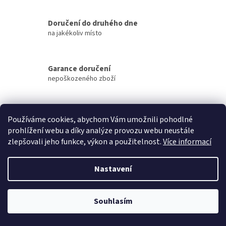
v
l
á
Doručení do druhého dne
d
na jakékoliv místo
a
c
í
Garance doručení
p
nepoškozeného zboží
r
v
k
y
Doprava zdarma
v
Používáme cookies, abychom Vám umožnili pohodlné
Při objednávce nad 3000,- Kč
ý
prohlížení webu a díky analýze provozu webu neustále
p
zlepšovali jeho funkce, výkon a použitelnost.
Více informací
i
Přes 20000 výdejních míst
s
po celé ČR
u
Nastavení
Vrácení zboží do 30 dnů
Souhlasím
zboží musí být vráceno kompletní a nepoškozené