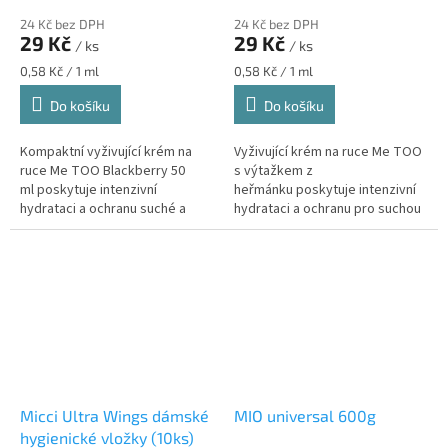
Vyživující hydratační krém
krém na ruce s výtažkem
24 Kč bez DPH
24 Kč bez DPH
s výtažkem z ostružin, 50
heřmánku, 50 ml
29 Kč
29 Kč
/ ks
/ ks
ml
Měrná
Měrná
0,58 Kč / 1 ml
0,58 Kč / 1 ml
cena:
cena:
Do košíku
Do košíku
Kompaktní vyživující krém na
Vyživující krém na ruce Me TOO
ruce Me TOO Blackberry 50
s výtažkem z
ml poskytuje intenzivní
heřmánku poskytuje intenzivní
hydrataci a ochranu suché a
hydrataci a ochranu pro suchou
namáhané pokožce.
a namáhanou pokožku.
Díky výtažku z...
Zanechává ruce hebké,...
Micci Ultra Wings dámské
MIO universal 600g
hygienické vložky (10ks)