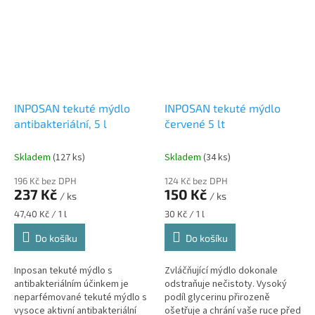
šampon. I...
INPOSAN tekuté mýdlo
INPOSAN tekuté mýdlo
antibakteriální, 5 l
červené 5 lt
Skladem
(127 ks)
Skladem
(34 ks)
196 Kč bez DPH
124 Kč bez DPH
237 Kč
150 Kč
/ ks
/ ks
Měrná
Měrná
47,40 Kč / 1 l
30 Kč / 1 l
cena:
cena:
Do košíku
Do košíku
Inposan tekuté mýdlo s
Zvláčňující mýdlo dokonale
antibakteriálním účinkem je
odstraňuje nečistoty. Vysoký
neparfémované tekuté mýdlo s
podíl glycerinu přirozeně
vysoce aktivní antibakteriální
ošetřuje a chrání vaše ruce před