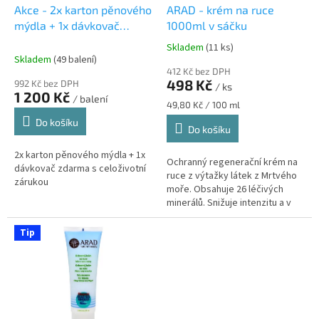
d
Akce - 2x karton pěnového
ARAD - krém na ruce
u
mýdla + 1x dávkovač
1000ml v sáčku
k
ZDARMA
Skladem
(11 ks)
Průměrné
t
Skladem
(49 balení)
hodnocení
ů
412 Kč bez DPH
produktu
498 Kč
992 Kč bez DPH
/ ks
je
1 200 Kč
/ balení
5,0
Měrná
49,80 Kč / 100 ml
z
cena:
Do košíku
Do košíku
5
hvězdiček.
2x karton pěnového mýdla + 1x
Ochranný regenerační krém na
dávkovač zdarma s celoživotní
ruce z výtažky látek z Mrtvého
zárukou
moře. Obsahuje 26 léčivých
minerálů. Snižuje intenzitu a v
některých případech pak zcela
odstraní již existující...
Tip