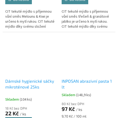
CIT tekuté mýdlo s příjemnou
CIT tekuté mýdlo s příjemnou
vůní směs Melounu & Kiwi je
vůní směs třešeň & granátové
určeno k mytí rukou. CIT tekuté
jablko je určeno k mytí rukou.
mýdlo díky svému složení
CIT tekuté mýdlo díky svému
zjemňuje vaši pokožku a
složení zjemňuje vaši pokožku a
zanechává ji hebkou a vláčnou....
zanechává ji hebkou a...
Dámské hygienické sáčky
INPOSAN abrazivní pasta 1
mikroténové 25ks
lt
Skladem
(148,9 ks)
Průměrné
Skladem
(104 ks)
hodnocení
80 Kč bez DPH
produktu
97 Kč
18 Kč bez DPH
/ ks
je
22 Kč
/ ks
5,0
Měrná
9,70 Kč / 100 ml