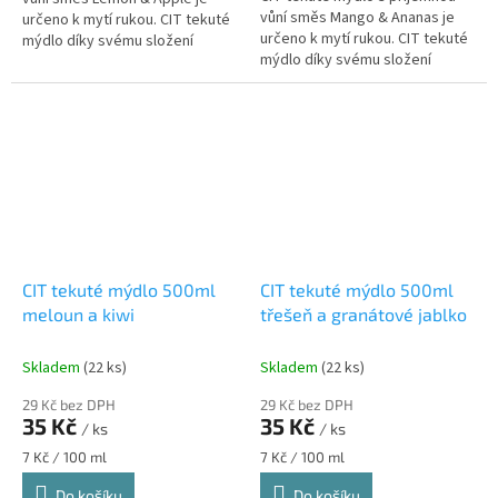
vůní směs Mango & Ananas je
určeno k mytí rukou. CIT tekuté
určeno k mytí rukou. CIT tekuté
mýdlo díky svému složení
mýdlo díky svému složení
zjemňuje vaši pokožku a
zjemňuje vaši pokožku a
zanechává ji hebkou a vláčnou.
zanechává ji hebkou a vláčnou....
Mýdlo...
CIT tekuté mýdlo 500ml
CIT tekuté mýdlo 500ml
meloun a kiwi
třešeň a granátové jablko
Skladem
(22 ks)
Skladem
(22 ks)
29 Kč bez DPH
29 Kč bez DPH
35 Kč
35 Kč
/ ks
/ ks
Měrná
Měrná
7 Kč / 100 ml
7 Kč / 100 ml
cena:
cena:
Do košíku
Do košíku