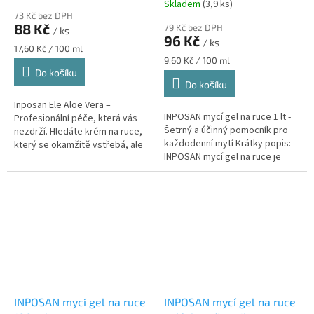
Skladem
(3,9 ks)
hodnocení
73 Kč bez DPH
produktu
88 Kč
79 Kč bez DPH
/ ks
je
96 Kč
/ ks
4,5
Měrná
17,60 Kč / 100 ml
z
cena:
Měrná
9,60 Kč / 100 ml
cena:
Do košíku
5
Do košíku
hvězdiček.
Inposan Ele Aloe Vera –
INPOSAN mycí gel na ruce 1 lt -
Profesionální péče, která vás
Šetrný a účinný pomocník pro
nezdrží. Hledáte krém na ruce,
každodenní mytí Krátky popis:
který se okamžitě vstřebá, ale
INPOSAN mycí gel na ruce je
skutečně vyživuje? Inposan Ele
ideální volbou pro všechny,
kombinuje sílu zklidňující...
kteří hledají šetrný a...
INPOSAN mycí gel na ruce
INPOSAN mycí gel na ruce