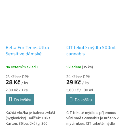
zanechává pokožku
zanechává pokožku
hydratovanou...
hydratovanou...
Bella For Teens Ultra
CIT tekuté mýdlo 500ml
Sensitive dámské
cannabis
hygienické vložky (10ks)
Na externím skladu
Skladem
(35 ks)
23 Kč bez DPH
24 Kč bez DPH
28 Kč
29 Kč
/ ks
/ ks
Měrná
Měrná
2,80 Kč / 1 ks
5,80 Kč / 100 ml
cena:
cena:
Do košíku
Do košíku
Každá vložka je balena zvlášť
CIT tekuté mýdlo s příjemnou
(hygienicky). Balíček: 10 ks.
vůní směs cannabis je určeno k
Karton: 36 balíčků (tj. 360
mytí rukou. CIT tekuté mýdlo