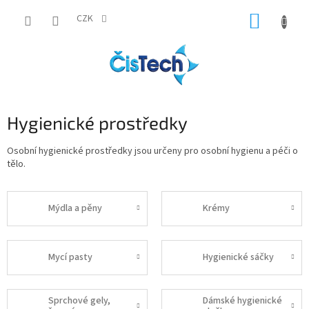
Přejít
NÁKUP
na
CZK
obsah
KOŠÍK
Hygienické prostředky
Osobní hygienické prostředky jsou určeny pro osobní hygienu a péči o
tělo.
Mýdla a pěny
Krémy
Mycí pasty
Hygienické sáčky
Sprchové gely,
Dámské hygienické