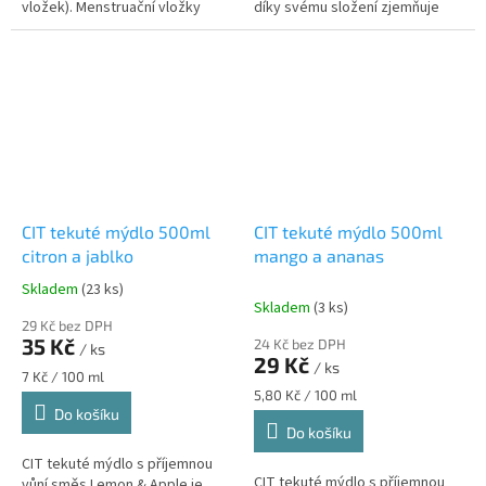
vložek). Menstruační vložky
díky svému složení zjemňuje
Bella For Teens Ultra Sensitive
vaši pokožku a zanechává ji
jsou navrženy speciálně pro...
hebkou a vláčnou. Mýdlo...
CIT tekuté mýdlo 500ml
CIT tekuté mýdlo 500ml
citron a jablko
mango a ananas
Skladem
(23 ks)
Průměrné
Skladem
(3 ks)
hodnocení
29 Kč bez DPH
produktu
35 Kč
24 Kč bez DPH
/ ks
je
29 Kč
/ ks
5,0
Měrná
7 Kč / 100 ml
z
cena:
Měrná
5,80 Kč / 100 ml
cena:
Do košíku
5
Do košíku
hvězdiček.
CIT tekuté mýdlo s příjemnou
CIT tekuté mýdlo s příjemnou
vůní směs Lemon & Apple je