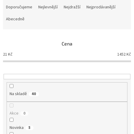
Ř
a
Doporučujeme
Nejlevnější
Nejdražší
Nejprodávanější
z
e
Abecedně
n
í
p
Cena
r
o
21
Kč
1452
Kč
d
u
k
t
ů
Na skladě
40
Akce
0
Novinka
5