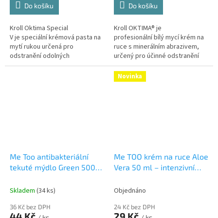
Do košíku
Do košíku
Kroll Oktima Special
Kroll OKTIMA® je
V je speciální krémová pasta na
profesionální bílý mycí krém na
mytí rukou určená pro
ruce s minerálním abrazivem,
odstranění odolných
určený pro účinné odstranění
průmyslových a dílenských
odolných nečistot v dílnách,
nečistot, jako jsou barvy,...
průmyslu, autoservisech i při...
Novinka
Me Too antibakteriální
Me TOO krém na ruce Aloe
tekuté mýdlo Green 500
Vera 50 ml – intenzivní
ml – Tea Tree olej +
hydratace a ochrana pro
limetkový extrakt
suché ruce
Aloe Vera, 50
Skladem
(34 ks)
Objednáno
Antibakteriální mýdlo na
ml, hydratace a ochrana
36 Kč bez DPH
24 Kč bez DPH
ruce s Tea Tree a limetkou,
rukou
44 Kč
29 Kč
/ ks
/ ks