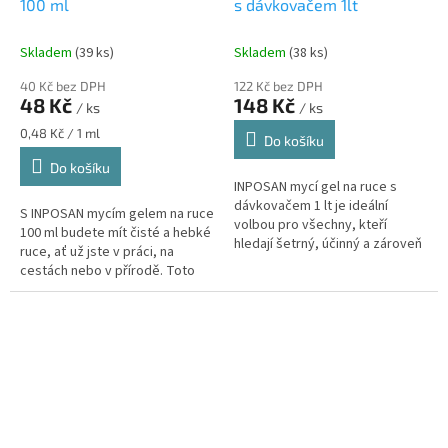
100 ml
s dávkovačem 1lt
Skladem
(39 ks)
Skladem
(38 ks)
40 Kč bez DPH
122 Kč bez DPH
48 Kč
148 Kč
/ ks
/ ks
Měrná
0,48 Kč / 1 ml
Do košíku
cena:
Do košíku
INPOSAN mycí gel na ruce s
dávkovačem 1 lt je ideální
S INPOSAN mycím gelem na ruce
volbou pro všechny, kteří
100 ml budete mít čisté a hebké
hledají šetrný, účinný a zároveň
ruce, ať už jste v práci, na
pohodlný způsob mytí rukou.
cestách nebo v přírodě. Toto
Díky praktickému dávkovači je
praktické cestovní balení se
jeho...
vejde do každé tašky a...