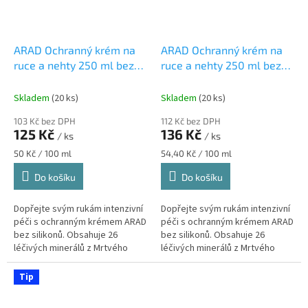
ARAD Ochranný krém na
ARAD Ochranný krém na
ruce a nehty 250 ml bez
ruce a nehty 250 ml bez
silikonu
silikonu
Skladem
(20 ks)
Skladem
(20 ks)
103 Kč bez DPH
112 Kč bez DPH
125 Kč
136 Kč
/ ks
/ ks
Měrná
Měrná
50 Kč / 100 ml
54,40 Kč / 100 ml
cena:
cena:
Do košíku
Do košíku
Dopřejte svým rukám intenzivní
Dopřejte svým rukám intenzivní
péči s ochranným krémem ARAD
péči s ochranným krémem ARAD
bez silikonů. Obsahuje 26
bez silikonů. Obsahuje 26
léčivých minerálů z Mrtvého
léčivých minerálů z Mrtvého
moře, chrání před vysoušením a
moře, chrání před vysoušením a
zanechává pokožku
zanechává pokožku
Tip
hydratovanou a...
hydratovanou a...