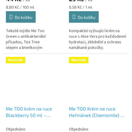
500 ml
Měrná
Měrná
8,80 Kč / 100 ml
0,58 Kč / 1 ml
cena:
cena:
Do košíku
Do košíku
Tekuté mýdlo Me Too
Kompaktní vyživující krém na
Green s antibakteriální
ruce s Aloe Vera pro každodenní
přísadou, Tea Tree
hydrataci, zklidnění a ochranu
olejem a limetkovým
namáhané pokožky.
extraktem je určené pro
Praktické balení 50 ml je ideální
každodenní hygienu rukou.
do kabelky,...
Novinka
Novinka
Šetrně...
Me TOO krém na ruce
Me TOO Krém na ruce
Blackberry 50 ml –
Heřmánek (Chamomile) 50
vyživující hydratační péče
ml – vyživující hydratační
s výtažkem z ostružin
péče
Vyživující hydratační
Objednáno
Objednáno