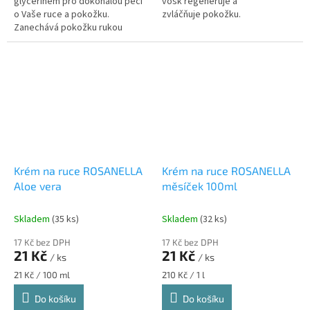
glycerinem pro dokonalou péči
vosk regeneruje a
o Vaše ruce a pokožku.
zvláčňuje pokožku.
Zanechává pokožku rukou
krásně jemnou a hebkou.
Krém na ruce ROSANELLA
Krém na ruce ROSANELLA
Aloe vera
měsíček 100ml
Skladem
(35 ks)
Skladem
(32 ks)
17 Kč bez DPH
17 Kč bez DPH
21 Kč
21 Kč
/ ks
/ ks
Měrná
Měrná
21 Kč / 100 ml
210 Kč / 1 l
cena:
cena:
Do košíku
Do košíku