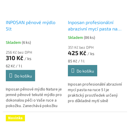
INPOSAN pěnové mýdlo
Inposan profesionální
5lt
abrazivní mycí pasta na
ruce 5 l
profesionální
Skladem
(86 ks)
Průměrné
pasta na mytí silně
Skladem
(6 ks)
hodnocení
znečištěných rukou
351 Kč bez DPH
produktu
425 Kč
256 Kč bez DPH
/ ks
je
310 Kč
/ ks
5,0
Měrná
85 Kč / 1 l
z
Měrná
cena:
62 Kč / 1 l
cena:
Do košíku
5
Do košíku
hvězdiček.
Inposan profesionální abrazivní
Inposan pěnové mýdlo Nature je
mycí pasta na ruce 5 l je
jemné pěnové tekuté mýdlo pro
praktický prostředek určený
dokonalou péči o Vaše ruce a
pro důkladné mytí silně
pokožku. Zanechává pokožku
znečištěných rukou v pracovním
rukou krásně jemnou a hebkou.
prostředí. Díky abrazivnímu...
Novinka