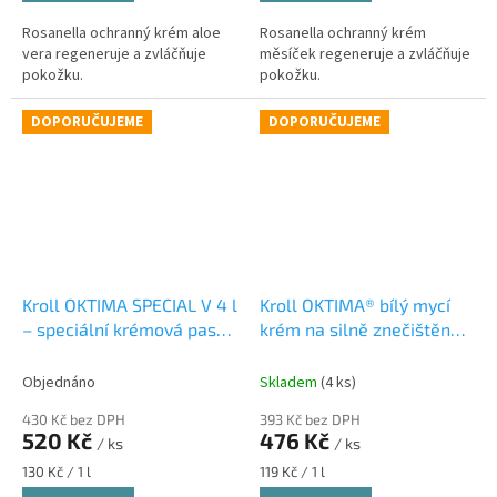
Rosanella ochranný krém aloe
Rosanella ochranný krém
vera regeneruje a zvláčňuje
měsíček regeneruje a zvláčňuje
pokožku.
pokožku.
DOPORUČUJEME
DOPORUČUJEME
Kroll OKTIMA SPECIAL V 4 l
Kroll OKTIMA® bílý mycí
– speciální krémová pasta
krém na silně znečištěné
na čištění rukou od barev,
ruce s minerálním
tmelů a silikonů
abrazivem 4 l
Objednáno
Skladem
(4 ks)
Profesionální pasta na
profesionální pasta na
430 Kč bez DPH
393 Kč bez DPH
ruce na barvy, tmely a
mytí rukou pro dílny a
520 Kč
476 Kč
/ ks
/ ks
silikony
průmysl
Měrná
Měrná
130 Kč / 1 l
119 Kč / 1 l
cena:
cena: