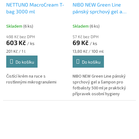
NETTUNO MacroCream T-
NIBO NEW Green Line
bag 3000 ml
pánský sprchový gel a
šampon pro fotbalisty 500
ml
pánský sprchový gel a
Skladem
(6 ks)
Skladem
(6 ks)
šampon 2 v 1 pro
498 Kč bez DPH
57 Kč bez DPH
sportovce
603 Kč
69 Kč
/ ks
/ ks
Měrná
Měrná
201 Kč / 1 l
13,80 Kč / 100 ml
cena:
cena:
Do košíku
Do košíku
Čistící krém na ruce s
NIBO NEW Green Line pánský
rostlinnými mikrogranulemi
sprchový gel a šampon pro
fotbalisty 500 ml je praktický
přípravek osobní hygieny
určený pro muže, kteří hledají
jednoduché a rychlé řešení
péče...