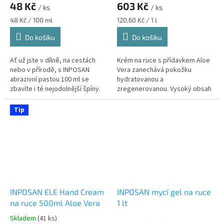
48 Kč
603 Kč
/ ks
/ ks
Měrná
Měrná
48 Kč / 100 ml
120,60 Kč / 1 l
cena:
cena:
Do košíku
Do košíku
Ať už jste v dílně, na cestách
Krém na ruce s přídavkem Aloe
nebo v přírodě, s INPOSAN
Vera zanechává pokožku
abrazivní pastou 100 ml se
hydratovanou a
zbavíte i té nejodolnější špíny.
zregenerovanou. Vysoký obsah
Šikovné cestovní balení se
zvláčňujících složek.
vejde do každé brašny a zajistí...
Tip
INPOSAN ELE Hand Cream
INPOSAN mycí gel na ruce
na ruce 500ml Aloe Vera
1 lt
Skladem
(41 ks)
Průměrné