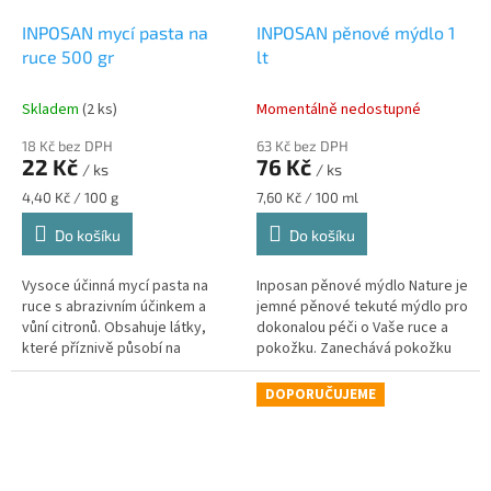
INPOSAN mycí pasta na
INPOSAN pěnové mýdlo 1
ruce 500 gr
lt
Skladem
(2 ks)
Momentálně nedostupné
18 Kč bez DPH
63 Kč bez DPH
22 Kč
76 Kč
/ ks
/ ks
Měrná
Měrná
4,40 Kč / 100 g
7,60 Kč / 100 ml
cena:
cena:
Do košíku
Do košíku
Vysoce účinná mycí pasta na
Inposan pěnové mýdlo Nature je
ruce s abrazivním účinkem a
jemné pěnové tekuté mýdlo pro
vůní citronů. Obsahuje látky,
dokonalou péči o Vaše ruce a
které příznivě působí na
pokožku. Zanechává pokožku
pokožku rukou a činí ji hebkou a
rukou krásně jemnou a hebkou.
svěží.
DOPORUČUJEME