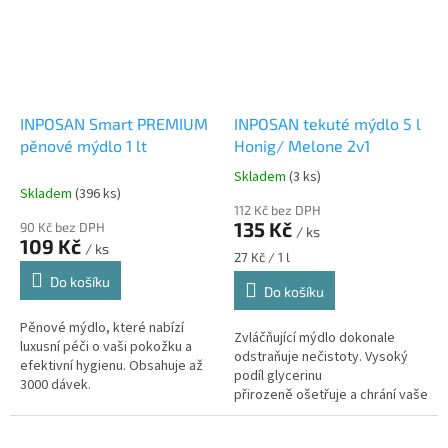
INPOSAN Smart PREMIUM
INPOSAN tekuté mýdlo 5 l
pěnové mýdlo 1 lt
Honig/ Melone 2v1
Skladem
(3 ks)
Průměrné
Skladem
(396 ks)
hodnocení
112 Kč bez DPH
produktu
135 Kč
90 Kč bez DPH
/ ks
je
109 Kč
/ ks
5,0
Měrná
27 Kč / 1 l
z
cena:
Do košíku
Do košíku
5
hvězdiček.
Pěnové mýdlo, které nabízí
Zvláčňující mýdlo dokonale
luxusní péči o vaši pokožku a
odstraňuje nečistoty. Vysoký
efektivní hygienu. Obsahuje až
podíl glycerinu
3000 dávek.
přirozeně ošetřuje a chrání vaše
ruce před vysoušením. Mýdlo je
možné použít i jako tělový