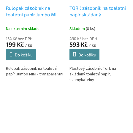
Rulopak zásobník na
TORK zásobník na toaletní
toaletní papír Jumbo MINI
papír skládaný
- transparentní
Na externím skladu
Skladem
(8 ks)
164 Kč bez DPH
490 Kč bez DPH
199 Kč
593 Kč
/ ks
/ ks
Do košíku
Do košíku
Rulopak zásobník na toaletní
Plastový zásobník Tork na
papír Jumbo MINI - transparentní
skládaný toaletní papír,
uzamykatelný