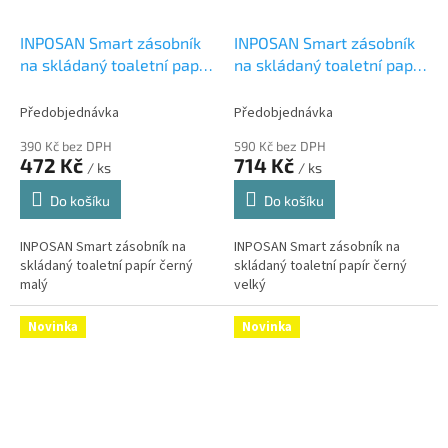
INPOSAN Smart zásobník
INPOSAN Smart zásobník
na skládaný toaletní papír
na skládaný toaletní papír
černý malý
černý velký
Předobjednávka
Předobjednávka
390 Kč bez DPH
590 Kč bez DPH
472 Kč
714 Kč
/ ks
/ ks
Do košíku
Do košíku
INPOSAN Smart zásobník na
INPOSAN Smart zásobník na
skládaný toaletní papír černý
skládaný toaletní papír černý
malý
velký
Novinka
Novinka