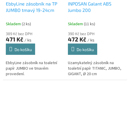
EbbyLine zásobník na TP
INPOSAN Galant ABS
JUMBO tmavý 19-24cm
Jumbo 200
Skladem
(2 ks)
Skladem
(11 ks)
389 Kč bez DPH
390 Kč bez DPH
471 Kč
472 Kč
/ ks
/ ks
Do košíku
Do košíku
EbbyLine zásobník na toaletní
Uzamykatelný zásobník na
papír JUMBO ve tmavém
toaletní papír TITANIC, JUMBO,
provedení.
GIGANT, Ø 20 cm