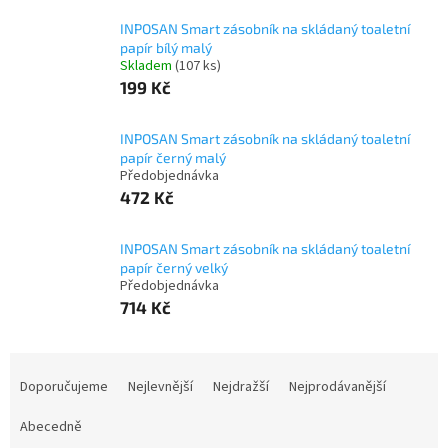
INPOSAN Smart zásobník na skládaný toaletní
papír bílý malý
Skladem
(107 ks)
199 Kč
INPOSAN Smart zásobník na skládaný toaletní
papír černý malý
Předobjednávka
472 Kč
INPOSAN Smart zásobník na skládaný toaletní
papír černý velký
Předobjednávka
714 Kč
Ř
a
Doporučujeme
Nejlevnější
Nejdražší
Nejprodávanější
z
e
Abecedně