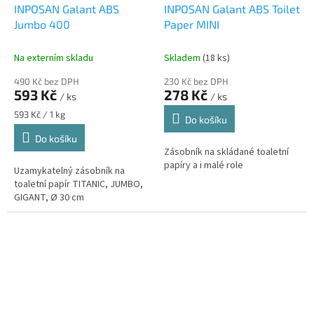
INPOSAN Galant ABS
INPOSAN Galant ABS Toilet
Jumbo 400
Paper MINI
Na externím skladu
Skladem
(18 ks)
490 Kč bez DPH
230 Kč bez DPH
593 Kč
278 Kč
/ ks
/ ks
Měrná
593 Kč / 1 kg
Do košíku
cena:
Do košíku
Zásobník na skládané toaletní
papíry a i malé role
Uzamykatelný zásobník na
toaletní papír TITANIC, JUMBO,
GIGANT, Ø 30 cm