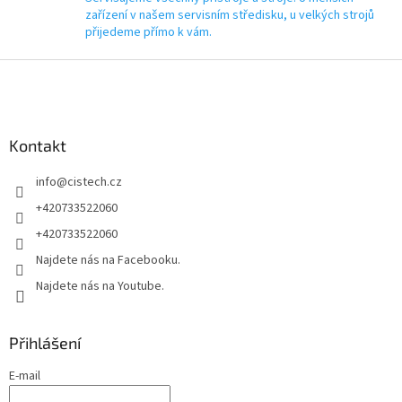
zařízení v našem servisním středisku, u velkých strojů
přijedeme přímo k vám.
Z
á
p
a
Kontakt
t
í
info
@
cistech.cz
+420733522060
+420733522060
Najdete nás na Facebooku.
Najdete nás na Youtube.
Přihlášení
E-mail