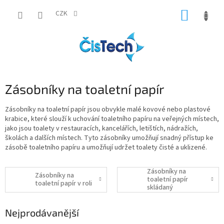
Přejít
NÁKUP
na
CZK
obsah
KOŠÍK
Zásobníky na toaletní papír
Zásobníky na toaletní papír jsou obvykle malé kovové nebo plastové
krabice, které slouží k uchování toaletního papíru na veřejných místech,
jako jsou toalety v restauracích, kancelářích, letištích, nádražích,
školách a dalších místech.
Tyto zásobníky umožňují snadný přístup ke
zásobě toaletního papíru a umožňují udržet toalety čisté a uklizené.
Zásobníky na
Zásobníky na
toaletní papír
toaletní papír v roli
skládaný
Nejprodávanější