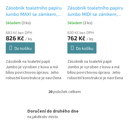
Zásobník toaletního papíru
Zásobník toaletního papíru
Jumbo MAXI se zámkem,
Jumbo MIDI se zámkem,
kovový, bílý
kovový, bílý
Skladem
(3 ks)
Skladem
(3 ks)
Průměrné
Průměrné
hodnocení
hodnocení
683 Kč bez DPH
630 Kč bez DPH
produktu
produktu
826 Kč
762 Kč
/ ks
/ ks
je
je
5,0
5,0
Do košíku
Do košíku
z
z
5
5
Zásobník na toaletní papír
Zásobník na toaletní papír
hvězdiček.
hvězdiček.
Jumbo je vyroben z kovu a má
Jumbo je vyroben z kovu a má
bílou povrchovou úpravu. Jeho
bílou povrchovou úpravu. Jeho
robustní konstrukce je navržena
robustní konstrukce je navržena
tak, aby odolávala vandalismu a
tak, aby odolávala vandalismu a
zabezpečovala ochranu proti...
zabezpečovala ochranu proti...
20
položek celkem
O
v
l
á
Doručení do druhého dne
d
na jakékoliv místo
a
c