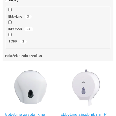
EbbyLine
3
INPOSAN
11
TORK
1
Položek k zobrazení:
20
V
ý
p
i
s
p
r
o
d
EbbyLine zásobník na
EbbyLine zásobník na TP