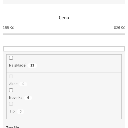
n
í
p
Cena
r
o
199
Kč
826
Kč
d
u
k
t
ů
Na skladě
13
Akce
0
Novinka
6
Tip
0
Značky