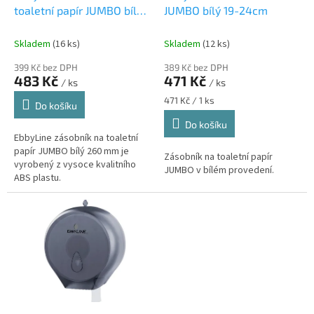
u
toaletní papír JUMBO bílý
JUMBO bílý 19-24cm
k
260 mm
t
Skladem
(16 ks)
Skladem
(12 ks)
ů
399 Kč bez DPH
389 Kč bez DPH
483 Kč
471 Kč
/ ks
/ ks
Měrná
471 Kč / 1 ks
Do košíku
cena:
Do košíku
EbbyLine zásobník na toaletní
papír JUMBO bílý 260 mm je
Zásobník na toaletní papír
vyrobený z vysoce kvalitního
JUMBO v bílém provedení.
ABS plastu.