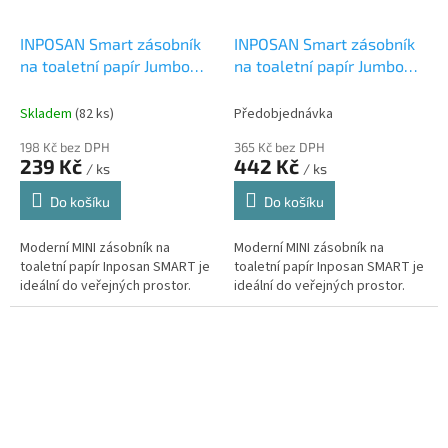
INPOSAN Smart zásobník
INPOSAN Smart zásobník
na toaletní papír Jumbo
na toaletní papír Jumbo
MINI bílý
MINI černý
Skladem
(82 ks)
Předobjednávka
198 Kč bez DPH
365 Kč bez DPH
239 Kč
442 Kč
/ ks
/ ks
Do košíku
Do košíku
Moderní MINI zásobník na
Moderní MINI zásobník na
toaletní papír Inposan SMART je
toaletní papír Inposan SMART je
ideální do veřejných prostor.
ideální do veřejných prostor.