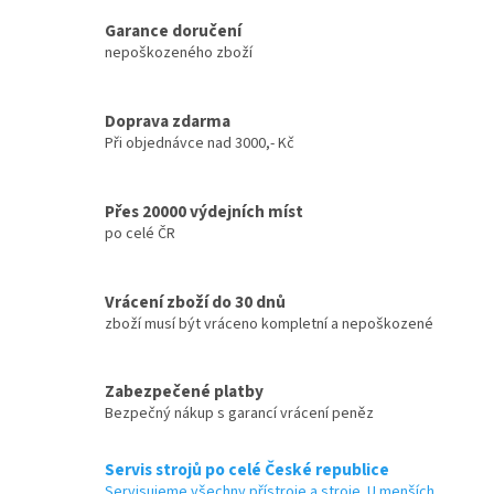
í
Garance doručení
p
nepoškozeného zboží
r
v
k
y
Doprava zdarma
v
Při objednávce nad 3000,- Kč
ý
p
i
Přes 20000 výdejních míst
s
po celé ČR
u
Vrácení zboží do 30 dnů
zboží musí být vráceno kompletní a nepoškozené
Zabezpečené platby
Bezpečný nákup s garancí vrácení peněz
Servis strojů po celé České republice
Servisujeme všechny přístroje a stroje. U menších