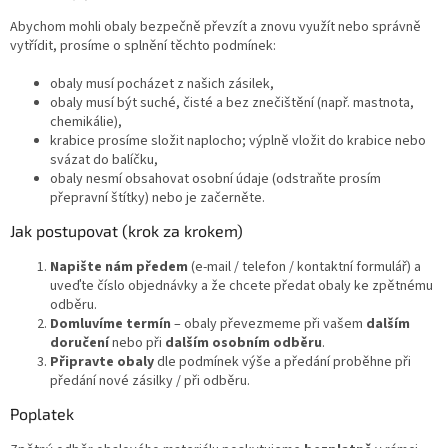
Abychom mohli obaly bezpečně převzít a znovu využít nebo správně
vytřídit, prosíme o splnění těchto podmínek:
obaly musí pocházet z našich zásilek,
obaly musí být suché, čisté a bez znečištění (např. mastnota,
chemikálie),
krabice prosíme složit naplocho; výplně vložit do krabice nebo
svázat do balíčku,
obaly nesmí obsahovat osobní údaje (odstraňte prosím
přepravní štítky) nebo je začerněte.
Jak postupovat (krok za krokem)
Napište nám předem
(e-mail / telefon / kontaktní formulář) a
uveďte číslo objednávky a že chcete předat obaly ke zpětnému
odběru.
Domluvíme termín
– obaly převezmeme při vašem
dalším
doručení
nebo při
dalším osobním odběru
.
Připravte obaly
dle podmínek výše a předání proběhne při
předání nové zásilky / při odběru.
Poplatek