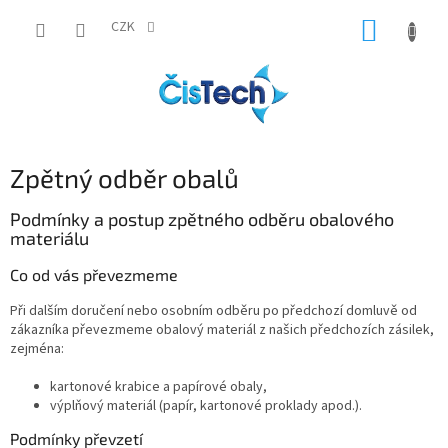
Přejít
NÁKUP
na
CZK
obsah
KOŠÍK
Zpětný odběr obalů
Podmínky a postup zpětného odběru obalového
materiálu
Co od vás převezmeme
Při dalším doručení nebo osobním odběru po předchozí domluvě od
zákazníka převezmeme obalový materiál z našich předchozích zásilek,
zejména:
kartonové krabice a papírové obaly,
výplňový materiál (papír, kartonové proklady apod.).
Podmínky převzetí