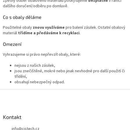
Zpětný odběr obalového materiálu poskytujeme
bezplatně
v rámci
dalšího doručení/odběru po domluvě.
Co s obaly děláme
Použitelné obaly
znovu využíváme
pro balení zásilek. Ostatní obalový
materiál
třídíme a předáváme k recyklaci
.
Omezení
Vyhrazujeme si právo nepřevzít obaly, které:
nejsou z našich zásilek,
jsou znečištěné, mokré nebo jinak nevhodné pro další použití či
třídění,
obsahují nebezpečný odpad.
Z
á
p
a
Kontakt
t
í
info
@
cistech.cz