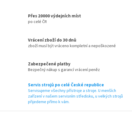
ý
p
i
Přes 20000 výdejních míst
s
po celé ČR
u
Vrácení zboží do 30 dnů
zboží musí být vráceno kompletní a nepoškozené
Zabezpečené platby
Bezpečný nákup s garancí vrácení peněz
Servis strojů po celé České republice
Servisujeme všechny přístroje a stroje. U menších
zařízení v našem servisním středisku, u velkých strojů
přijedeme přímo k vám.
Z
á
p