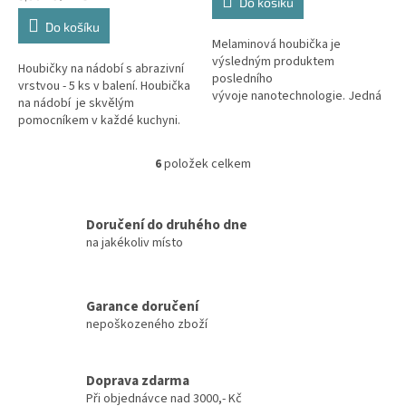
Do košíku
cena:
Do košíku
Melaminová houbička je
výsledným produktem
Houbičky na nádobí s abrazivní
posledního
vrstvou - 5 ks v balení. Houbička
vývoje nanotechnologie. Jedná
na nádobí je skvělým
se o licenční výrobek ze
pomocníkem v každé kuchyni.
speciální pěny, který bez
Na jedné straně houbičky je
chemie a dalších čistících a...
drátěnka, kterou snadno...
6
položek celkem
O
v
l
á
Doručení do druhého dne
d
na jakékoliv místo
a
c
í
Garance doručení
p
nepoškozeného zboží
r
v
k
y
Doprava zdarma
v
Při objednávce nad 3000,- Kč