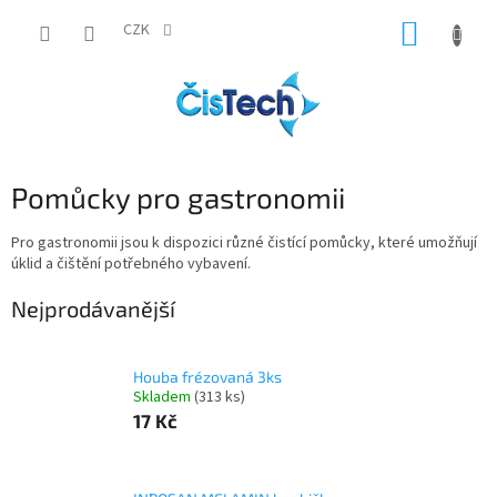
Přejít
NÁKUP
na
CZK
obsah
KOŠÍK
Pomůcky pro gastronomii
Pro gastronomii jsou k dispozici různé čistící pomůcky, které umožňují
úklid a čištění potřebného vybavení.
Nejprodávanější
Houba frézovaná 3ks
Skladem
(313 ks)
17 Kč