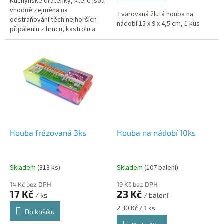
Kuchyňské drátěnky, které jsou
vhodné zejména na
Tvarovaná žlutá houba na
odstraňování těch nejhorších
nádobí 15 x 9 x 4,5 cm, 1 kus
připálenin z hrnců, kastrolů a
pekáčů.
Houba frézovaná 3ks
Houba na nádobí 10ks
Skladem
(313 ks)
Skladem
(107 balení)
14 Kč bez DPH
19 Kč bez DPH
17 Kč
23 Kč
/ ks
/ balení
Měrná
2,30 Kč / 1 ks
Do košíku
cena: