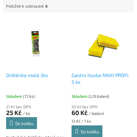
Položek k zobrazení:
6
V
ý
p
i
s
p
r
o
d
Drátěnka malá 3ks
Gastro houba MAXI PROFI
u
5 ks
k
t
Skladem
(72 ks)
Skladem
(129 balení)
ů
21 Kč bez DPH
50 Kč bez DPH
25 Kč
60 Kč
/ ks
/ balení
Měrná
12 Kč / 1 ks
Do košíku
cena:
Do košíku