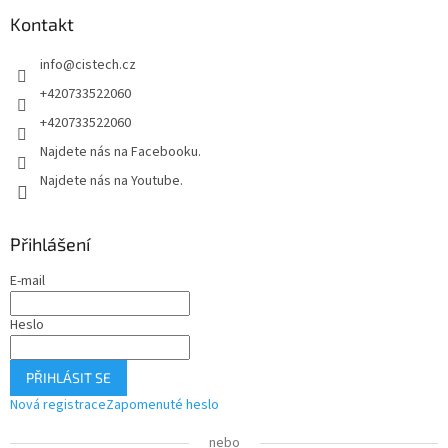
a
Kontakt
t
í
info
@
cistech.cz
+420733522060
+420733522060
Najdete nás na Facebooku.
Najdete nás na Youtube.
Přihlášení
E-mail
Heslo
PŘIHLÁSIT SE
Nová registrace
Zapomenuté heslo
nebo