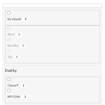
k
t
ů
Na skladě
5
Akce
0
Novinka
0
Tip
0
Značky
Clanax®
1
INPOSAN
1