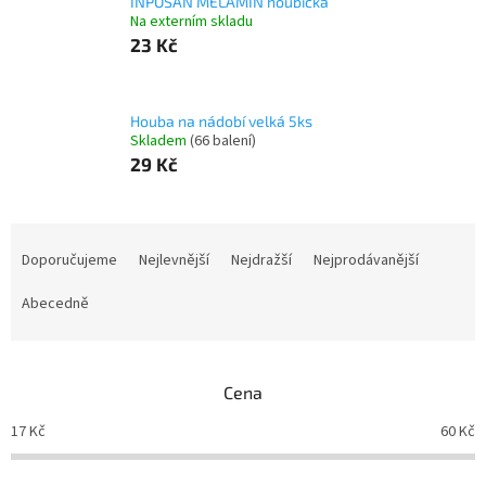
INPOSAN MELAMIN houbička
Na externím skladu
23 Kč
Houba na nádobí velká 5ks
Skladem
(66 balení)
29 Kč
Ř
a
Doporučujeme
Nejlevnější
Nejdražší
Nejprodávanější
z
e
Abecedně
n
í
p
Cena
r
o
17
Kč
60
Kč
d
u