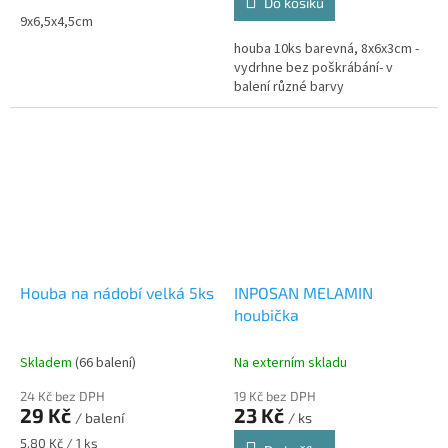
Do košíku
9x6,5x4,5cm
houba 10ks barevná, 8x6x3cm -
vydrhne bez poškrábání- v
balení různé barvy
Houba na nádobí velká 5ks
INPOSAN MELAMIN
houbička
Skladem
(66 balení)
Na externím skladu
24 Kč bez DPH
19 Kč bez DPH
29 Kč
23 Kč
/ balení
/ ks
Měrná
5,80 Kč / 1 ks