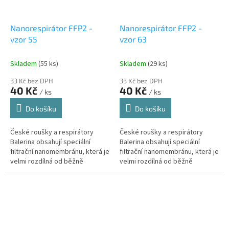
Nanorespirátor FFP2 -
Nanorespirátor FFP2 -
vzor 55
vzor 63
Skladem
(55 ks)
Skladem
(29 ks)
33 Kč bez DPH
33 Kč bez DPH
40 Kč
40 Kč
/ ks
/ ks
Do košíku
Do košíku
České roušky a respirátory
České roušky a respirátory
Balerina obsahují speciální
Balerina obsahují speciální
filtrační nanomembránu, která je
filtrační nanomembránu, která je
velmi rozdílná od běžně
velmi rozdílná od běžně
používaných materiálů typu
používaných materiálů typu
melt-blown či nanovlákenných...
melt-blown či nanovlákenných...