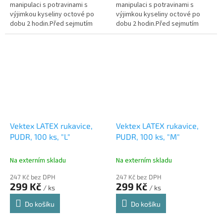
manipulaci s potravinami s
manipulaci s potravinami s
výjimkou kyseliny octové po
výjimkou kyseliny octové po
dobu 2 hodin.Před sejmutím
dobu 2 hodin.Před sejmutím
rukavic, odstraňte veškeré
rukavic, odstraňte veškeré
nečistoty z vnějšího povrchu a
nečistoty z vnějšího povrchu a
nedotýkejte...
nedotýkejte...
Vektex LATEX rukavice,
Vektex LATEX rukavice,
PUDR, 100 ks, "L"
PUDR, 100 ks, "M"
Na externím skladu
Na externím skladu
247 Kč bez DPH
247 Kč bez DPH
299 Kč
299 Kč
/ ks
/ ks
Do košíku
Do košíku