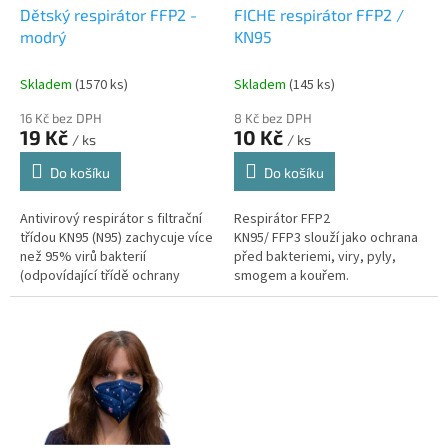
d
Dětský respirátor FFP2 -
FICHE respirátor FFP2 /
u
modrý
KN95
k
t
Skladem
(1570 ks)
Skladem
(145 ks)
ů
16 Kč bez DPH
8 Kč bez DPH
19 Kč
10 Kč
/ ks
/ ks
Do košíku
Do košíku
Antivirový respirátor s filtrační
Respirátor FFP2
třídou KN95 (N95) zachycuje více
KN95/ FFP3 slouží jako ochrana
než 95% virů bakterií
před bakteriemi, viry, pyly,
(odpovídající třídě ochrany
smogem a kouřem.
FFP2), prachových, pylových i
smogových částic.