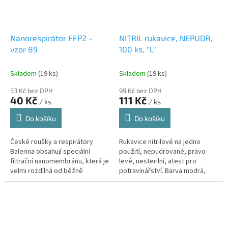
Nanorespirátor FFP2 -
NITRIL rukavice, NEPUDR,
vzor 89
100 ks, "L"
Skladem
(19 ks)
Skladem
(19 ks)
33 Kč bez DPH
99 Kč bez DPH
40 Kč
111 Kč
/ ks
/ ks
Do košíku
Do košíku
České roušky a respirátory
Rukavice nitrilové na jedno
Balerina obsahují speciální
použití, nepudrované, pravo-
filtrační nanomembránu, která je
levé, nesterilní, atest pro
velmi rozdílná od běžně
potravinářství. Barva modrá,
používaných materiálů typu
velikost M.
melt-blown či nanovlákenných...