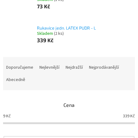
73 Kč
Rukavice jedn. LATEX PUDR - L
Skladem
(2 ks)
339 Kč
Ř
a
Doporučujeme
Nejlevnější
Nejdražší
Nejprodávanější
z
e
Abecedně
n
í
p
Cena
r
o
9
Kč
339
Kč
d
u
k