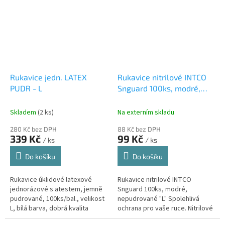
Rukavice jedn. LATEX
Rukavice nitrilové INTCO
PUDR - L
Snguard 100ks, modré,
nepudrované, "L"
Skladem
(2 ks)
Na externím skladu
280 Kč bez DPH
88 Kč bez DPH
339 Kč
99 Kč
/ ks
/ ks
Do košíku
Do košíku
Rukavice úklidové latexové
Rukavice nitrilové INTCO
jednorázové s atestem, jemně
Snguard 100ks, modré,
pudrované, 100ks/bal., velikost
nepudrované "L" Spolehlivá
L, bílá barva, dobrá kvalita
ochrana pro vaše ruce. Nitrilové
rukavice bez pudru, ideální pro