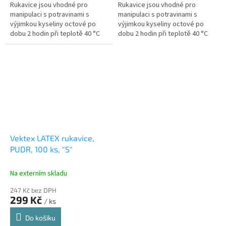
Rukavice jsou vhodné pro
Rukavice jsou vhodné pro
manipulaci s potravinami s
manipulaci s potravinami s
výjimkou kyseliny octové po
výjimkou kyseliny octové po
dobu 2 hodin při teplotě 40 °C
dobu 2 hodin při teplotě 40 °C
Rukavice jsou pudrovány, který
Rukavice jsou pudrovány, který
usnadňuje nasazení rukavic....
usnadňuje nasazení rukavic....
Vektex LATEX rukavice,
PUDR, 100 ks, "S"
Na externím skladu
247 Kč bez DPH
299 Kč
/ ks
Do košíku