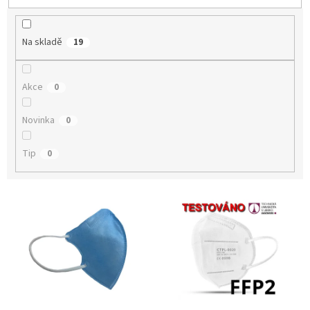
t
ů
Na skladě
19
Akce
0
Novinka
0
Tip
0
V
ý
p
i
s
p
r
o