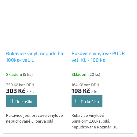
zdravotnictví, potravinářství a
další...
Rukavice vinyl. nepudr. bal
Rukavice vinylové PUDR
100ks- vel. L
vel. XL - 100 ks
Skladem
(5 ks)
Skladem
(20 ks)
250 Kč bez DPH
164 Kč bez DPH
303 Kč
198 Kč
/ ks
/ ks
Do košíku
Do košíku
Rukavice jednorázové vinylové
Rukavice vinylové
nepudrované L, barva bílá
SaniForm,100ks, bílá,
nepudrované Rozměr: XL