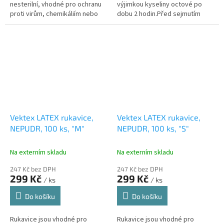
nesterilní, vhodné pro ochranu
výjimkou kyseliny octové po
proti virům, chemikáliím nebo
dobu 2 hodin.Před sejmutím
mikroorganismům.
rukavic, odstraňte veškeré
nečistoty z vnějšího povrchu a
nedotýkejte...
Vektex LATEX rukavice,
Vektex LATEX rukavice,
NEPUDR, 100 ks, "M"
NEPUDR, 100 ks, "S"
Na externím skladu
Na externím skladu
247 Kč bez DPH
247 Kč bez DPH
299 Kč
299 Kč
/ ks
/ ks
Do košíku
Do košíku
Rukavice jsou vhodné pro
Rukavice jsou vhodné pro