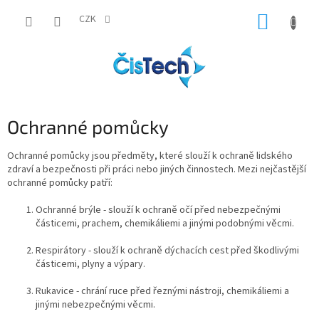
Přejít
NÁKUP
na
CZK
obsah
KOŠÍK
Ochranné pomůcky
Ochranné pomůcky jsou předměty, které slouží k ochraně lidského
zdraví a bezpečnosti při práci nebo jiných činnostech. Mezi nejčastější
ochranné pomůcky patří:
Ochranné brýle - slouží k ochraně očí před nebezpečnými
částicemi, prachem, chemikáliemi a jinými podobnými věcmi.
Respirátory - slouží k ochraně dýchacích cest před škodlivými
částicemi, plyny a výpary.
Rukavice - chrání ruce před řeznými nástroji, chemikáliemi a
jinými nebezpečnými věcmi.