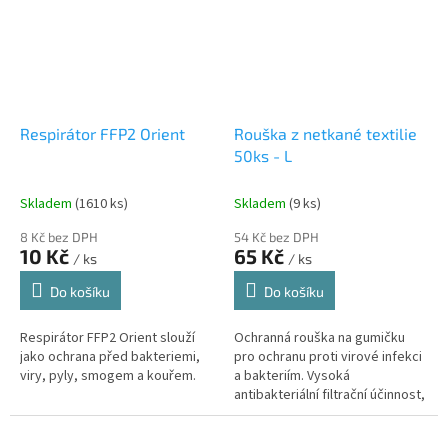
Respirátor FFP2 Orient
Rouška z netkané textilie
50ks - L
Skladem
(1610 ks)
Skladem
(9 ks)
8 Kč bez DPH
54 Kč bez DPH
10 Kč
65 Kč
/ ks
/ ks
Do košíku
Do košíku
Respirátor FFP2 Orient slouží
Ochranná rouška na gumičku
jako ochrana před bakteriemi,
pro ochranu proti virové infekci
viry, pyly, smogem a kouřem.
a bakteriím. Vysoká
antibakteriální filtrační účinnost,
hypoalergenní třívrstvá
konstrukce, měkká nedráždivá...