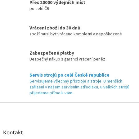
Přes 20000 výdejních míst
s
po celé ČR
u
Vrácení zboží do 30 dnů
zboží musí být vráceno kompletní a nepoškozené
Zabezpečené platby
Bezpečný nákup s garancí vrácení peněz
Servis strojů po celé České republice
Servisujeme všechny přístroje a stroje. U menších
zařízení v našem servisním středisku, u velkých strojů
přijedeme přímo k vám.
Z
á
p
a
Kontakt
t