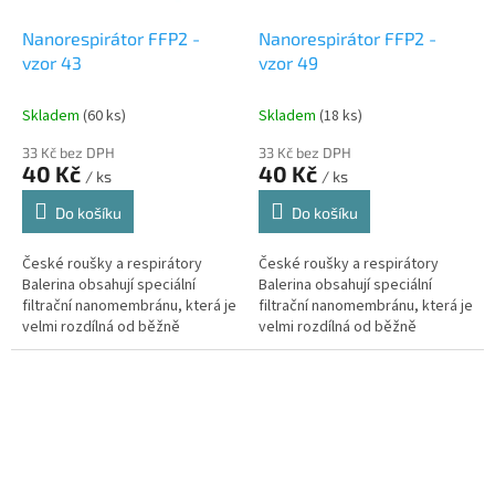
Nanorespirátor FFP2 -
Nanorespirátor FFP2 -
vzor 43
vzor 49
Skladem
(60 ks)
Skladem
(18 ks)
33 Kč bez DPH
33 Kč bez DPH
40 Kč
40 Kč
/ ks
/ ks
Do košíku
Do košíku
České roušky a respirátory
České roušky a respirátory
Balerina obsahují speciální
Balerina obsahují speciální
filtrační nanomembránu, která je
filtrační nanomembránu, která je
velmi rozdílná od běžně
velmi rozdílná od běžně
používaných materiálů typu
používaných materiálů typu
melt-blown či nanovlákenných...
melt-blown či nanovlákenných...