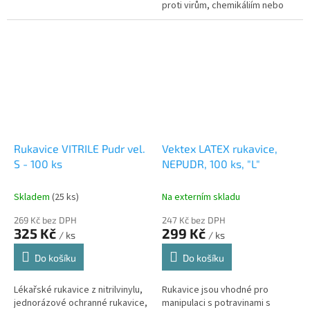
proti virům, chemikáliím nebo
mikroorganismům.
Rukavice VITRILE Pudr vel.
Vektex LATEX rukavice,
S - 100 ks
NEPUDR, 100 ks, "L"
Skladem
(25 ks)
Na externím skladu
269 Kč bez DPH
247 Kč bez DPH
325 Kč
299 Kč
/ ks
/ ks
Do košíku
Do košíku
Lékařské rukavice z nitrilvinylu,
Rukavice jsou vhodné pro
jednorázové ochranné rukavice,
manipulaci s potravinami s