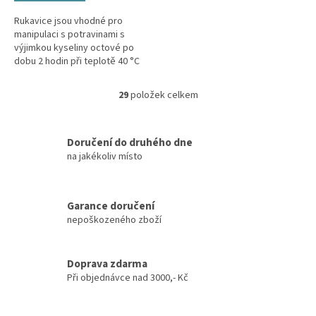
Rukavice jsou vhodné pro
manipulaci s potravinami s
výjimkou kyseliny octové po
dobu 2 hodin při teplotě 40 °C
Rukavice jsou pudrovány, který
usnadňuje nasazení rukavic....
29
položek celkem
O
v
l
á
Doručení do druhého dne
d
na jakékoliv místo
a
c
í
Garance doručení
p
nepoškozeného zboží
r
v
k
y
Doprava zdarma
v
Při objednávce nad 3000,- Kč
ý
p
i