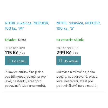
NITRIL rukavice, NEPUDR,
NITRIL rukavice, NEPUDR,
100 ks, "M"
100 ks, "S"
Skladem
(3 ks)
Na externím skladu
95 Kč bez DPH
247 Kč bez DPH
115 Kč
299 Kč
/ ks
/ ks
Do košíku
Do košíku
Rukavice nitrilové na jedno
Rukavice nitrilové na jedno
použití, nepudrované, pravo-
použití, nepudrované, pravo-
levé, nesterilní, atest pro
levé, nesterilní, atest pro
potravinářství. Barva modrá,
potravinářství. Barva modrá,
velikost M.
velikost S., 10 ks