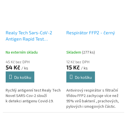
Realy Tech Sars-CoV-2
Respirátor FFP2 - černý
Antigen Rapid Test
výtěrový - 1ks
Na externím skladu
Skladem
(277 ks)
45 Kč bez DPH
12 Kč bez DPH
54 Kč
15 Kč
/ ks
/ ks
Do košíku
Do košíku
Rychlý antigenní test Realy Tech
Antivirový respirátor s filtrační
Novel SARS-Cov-2 slouží
třídou FFP2 zachycuje více než
k detekci antigenu Covid-19.
95% virů bakterií , prachových,
pylových i smogových částic.