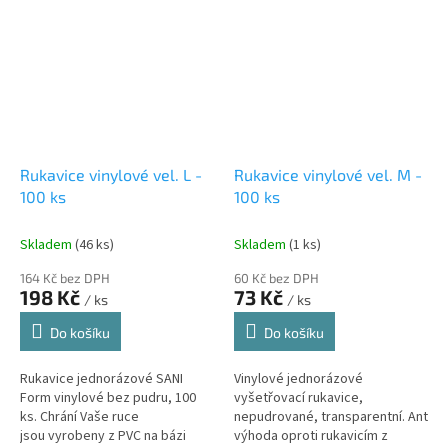
Rukavice vinylové vel. L -
Rukavice vinylové vel. M -
100 ks
100 ks
Skladem
(46 ks)
Skladem
(1 ks)
164 Kč bez DPH
60 Kč bez DPH
198 Kč
73 Kč
/ ks
/ ks
Do košíku
Do košíku
Rukavice jednorázové SANI
Vinylové jednorázové
Form vinylové bez pudru, 100
vyšetřovací rukavice,
ks. Chrání Vaše ruce
nepudrované, transparentní. Antiale
jsou vyrobeny z PVC na bázi
výhoda oproti rukavicím z