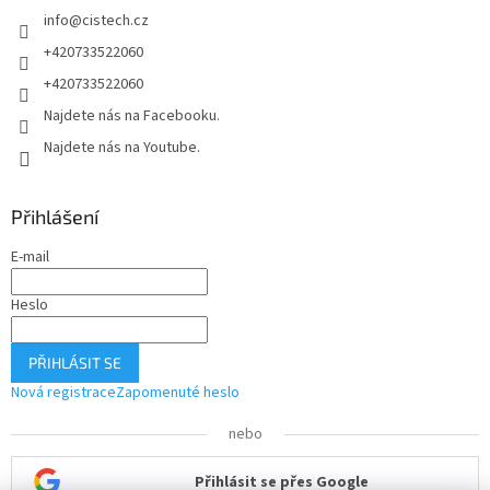
í
info
@
cistech.cz
+420733522060
+420733522060
Najdete nás na Facebooku.
Najdete nás na Youtube.
Přihlášení
E-mail
Heslo
PŘIHLÁSIT SE
Nová registrace
Zapomenuté heslo
nebo
Přihlásit se přes Google