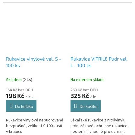
oleje s přidanými změkčovadly
latexu.
zajišťujícími jejich měkkost a...
Rukavice vinylové vel. S -
Rukavice VITRILE Pudr vel.
100 ks
L - 100 ks
Skladem
(2 ks)
Na externím skladu
164 Kč bez DPH
269 Kč bez DPH
198 Kč
325 Kč
/ ks
/ ks
Do košíku
Do košíku
Rukavice vinylové nepudrované
Lékařské rukavice z nitrilvinylu,
bezprašné, velikost S 100 kusů
jednorázové ochranné rukavice,
v krabici.
nesterilní, vhodné pro ochranu