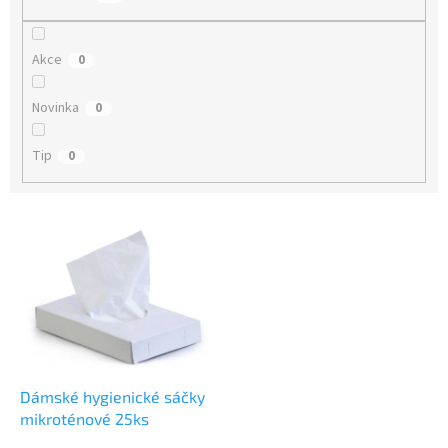
Akce
0
Novinka
0
Tip
0
V
ý
p
i
s
p
r
o
d
Dámské hygienické sáčky
u
mikroténové 25ks
k