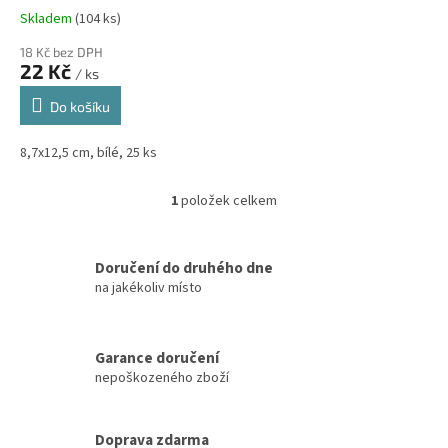
t
Skladem
(104 ks)
ů
18 Kč bez DPH
22 Kč
/ ks
Do košíku
8,7x12,5 cm, bílé, 25 ks
1
položek celkem
O
v
l
á
Doručení do druhého dne
d
na jakékoliv místo
a
c
í
Garance doručení
p
nepoškozeného zboží
r
v
k
y
Doprava zdarma