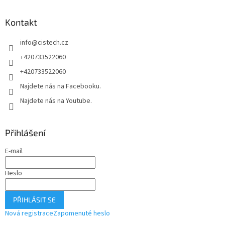
p
a
Kontakt
t
í
info
@
cistech.cz
+420733522060
+420733522060
Najdete nás na Facebooku.
Najdete nás na Youtube.
Přihlášení
E-mail
Heslo
PŘIHLÁSIT SE
Nová registrace
Zapomenuté heslo