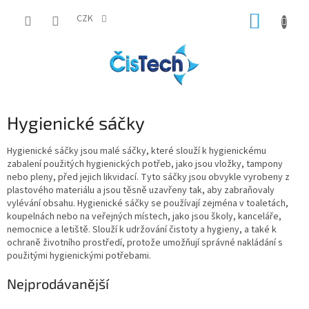
Přejít
NÁKUP
na
CZK
obsah
KOŠÍK
Hygienické sáčky
Hygienické sáčky jsou malé sáčky, které slouží k hygienickému
zabalení použitých hygienických potřeb, jako jsou vložky, tampony
nebo pleny, před jejich likvidací. Tyto sáčky jsou obvykle vyrobeny z
plastového materiálu a jsou těsně uzavřeny tak, aby zabraňovaly
vylévání obsahu. Hygienické sáčky se používají zejména v toaletách,
koupelnách nebo na veřejných místech, jako jsou školy, kanceláře,
nemocnice a letiště. Slouží k udržování čistoty a hygieny, a také k
ochraně životního prostředí, protože umožňují správné nakládání s
použitými hygienickými potřebami.
Nejprodávanější