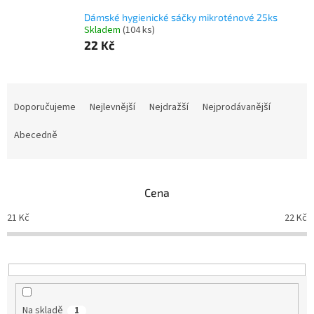
Dámské hygienické sáčky mikroténové 25ks
Skladem
(104 ks)
22 Kč
Ř
a
Doporučujeme
Nejlevnější
Nejdražší
Nejprodávanější
z
e
Abecedně
n
í
p
Cena
r
o
21
Kč
22
Kč
d
u
k
t
ů
Na skladě
1