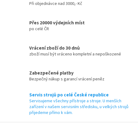
v
Při objednávce nad 3000,- Kč
ý
p
i
Přes 20000 výdejních míst
s
po celé ČR
u
Vrácení zboží do 30 dnů
zboží musí být vráceno kompletní a nepoškozené
Zabezpečené platby
Bezpečný nákup s garancí vrácení peněz
Servis strojů po celé České republice
Servisujeme všechny přístroje a stroje. U menších
zařízení v našem servisním středisku, u velkých strojů
přijedeme přímo k vám.
Z
á