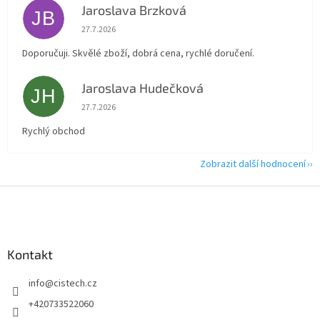
Jaroslava Brzková
JB
Hodnocení obchodu je 5 z 5 hvězdiček.
27.7.2026
Doporučuji. Skvělé zboží, dobrá cena, rychlé doručení.
Jaroslava Hudečková
JH
Hodnocení obchodu je 5 z 5 hvězdiček.
27.7.2026
Rychlý obchod
Zobrazit další hodnocení
Z
á
p
a
Kontakt
t
í
info
@
cistech.cz
+420733522060