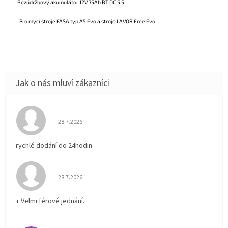
Bezúdržbový
akumulátor
12V 75Ah BT DC 5.5
Pro mycí stroje FASA typ A5 Evo a stroje LAVOR Free Evo
Hodnocení obchodu je 5 z 5 hvězdiček.
28.7.2026
rychlé dodání do 24hodin
Hodnocení obchodu je 5 z 5 hvězdiček.
28.7.2026
+ Velmi férové jednání.