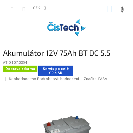
Přejít
NÁKUP
na
CZK
obsah
KOŠÍK
Akumulátor 12V 75Ah BT DC 5.5
AT-0.107.0054
Doprava zdarma
Servis po celé
ČR a SK
Průměrné
Neohodnoceno
Podrobnosti hodnocení
Značka:
FASA
hodnocení
produktu
je
0,0
z
5
hvězdiček.