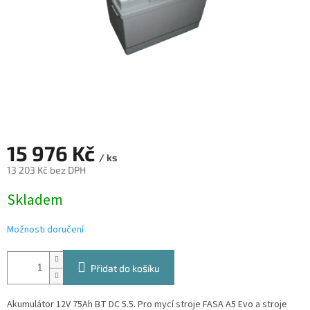
15 976 Kč
/ ks
13 203 Kč bez DPH
Měrná
Skladem
cena:
Možnosti doručení
Přidat do košíku
Akumulátor 12V 75Ah BT DC 5.5. Pro mycí stroje FASA A5 Evo a stroje