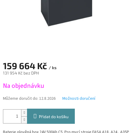
159 664 Kč
/ ks
131 954 Kč bez DPH
Měrná
Na objednávku
cena:
Můžeme doručit do:
12.8.2026
Možnosti doručení
Přidat do košíku
Baterie olověná box 24V 500Ah C5. Pro mycí stroje FASA A18, A24 , A35P