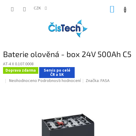
Přejít
NÁKUP
na
CZK
obsah
KOŠÍK
Baterie olověná - box 24V 500Ah C5
AT-4 X 0.107.0008
Doprava zdarma
Servis po celé
ČR a SK
Průměrné
Neohodnoceno
Podrobnosti hodnocení
Značka:
FASA
hodnocení
produktu
je
0,0
z
5
hvězdiček.