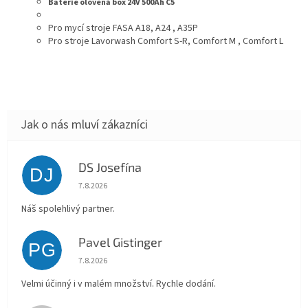
Baterie olověná box 24V 500Ah C5
Pro mycí stroje FASA A18, A24 , A35P
Pro stroje Lavorwash Comfort S-R, Comfort M , Comfort L
DS Josefína
DJ
Hodnocení obchodu je 5 z 5 hvězdiček.
7.8.2026
Náš spolehlivý partner.
Pavel Gistinger
PG
Hodnocení obchodu je 5 z 5 hvězdiček.
7.8.2026
Velmi účinný i v malém množství. Rychle dodání.