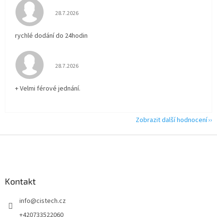
Hodnocení obchodu je 5 z 5 hvězdiček.
28.7.2026
rychlé dodání do 24hodin
Hodnocení obchodu je 5 z 5 hvězdiček.
28.7.2026
+ Velmi férové jednání.
Zobrazit další hodnocení
Z
á
p
a
Kontakt
t
í
info
@
cistech.cz
+420733522060