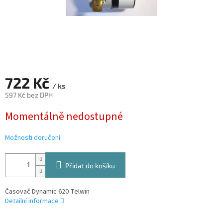
722 Kč
/ ks
597 Kč bez DPH
Měrná
Momentálně nedostupné
cena:
Možnosti doručení
Přidat do košíku
Časovač Dynamic 620 Telwin
Detailní informace