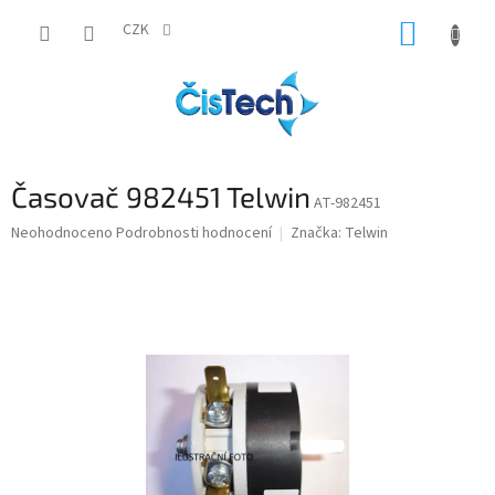
Přejít
NÁKUP
na
CZK
obsah
KOŠÍK
Časovač 982451 Telwin
AT-982451
Průměrné
Neohodnoceno
Podrobnosti hodnocení
Značka:
Telwin
hodnocení
produktu
je
0,0
z
5
hvězdiček.