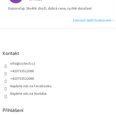
Doporučuji. Skvělé zboží, dobrá cena, rychlé doručení.
Zobrazit další hodnocení
Z
á
p
a
Kontakt
t
í
info
@
cistech.cz
+420733522060
+420733522060
Najdete nás na Facebooku.
Najdete nás na Youtube.
Přihlášení