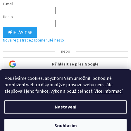
E-mail
Heslo
PŘIHLÁSIT SE
Nová registrace
Zapomenuté heslo
nebo
Přihlásit se přes Google
Používáme cookies, abychom Vám umožnili pohodlné
Přihlásit se přes Seznam
prohlížení webu a díky analýze provozu webu neustále
zlepšovali jeho funkce, výkon a použitelnost.
Více informací
Nastavení
Vytvořil Shoptet
Souhlasím
Copyright 2026
ČisTech
. Všechna práva vyhrazena.