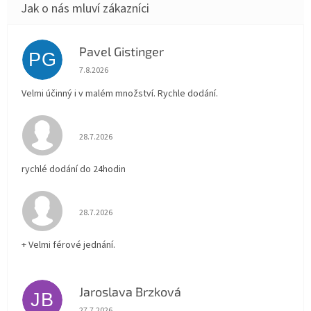
Pavel Gistinger
PG
Hodnocení obchodu je 5 z 5 hvězdiček.
7.8.2026
Velmi účinný i v malém množství. Rychle dodání.
Hodnocení obchodu je 5 z 5 hvězdiček.
28.7.2026
rychlé dodání do 24hodin
Hodnocení obchodu je 5 z 5 hvězdiček.
28.7.2026
+ Velmi férové jednání.
Jaroslava Brzková
JB
Hodnocení obchodu je 5 z 5 hvězdiček.
27.7.2026