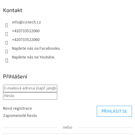
a
Kontakt
t
í
info
@
cistech.cz
+420733522060
+420733522060
Najdete nás na Facebooku.
Najdete nás na Youtube.
Přihlášení
Nová registrace
PŘIHLÁSIT SE
Zapomenuté heslo
nebo