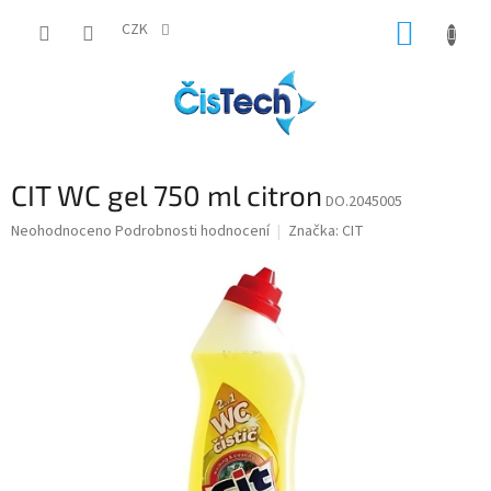
Přejít
NÁKUP
na
CZK
obsah
KOŠÍK
CIT WC gel 750 ml citron
DO.2045005
Průměrné
Neohodnoceno
Podrobnosti hodnocení
Značka:
CIT
hodnocení
produktu
je
0,0
z
5
hvězdiček.