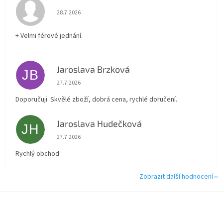
Hodnocení obchodu je 5 z 5 hvězdiček.
28.7.2026
+ Velmi férové jednání.
Jaroslava Brzková
JB
Hodnocení obchodu je 5 z 5 hvězdiček.
27.7.2026
Doporučuji. Skvělé zboží, dobrá cena, rychlé doručení.
Jaroslava Hudečková
JH
Hodnocení obchodu je 5 z 5 hvězdiček.
27.7.2026
Rychlý obchod
Zobrazit další hodnocení
Z
á
p