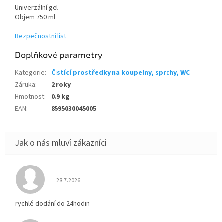
Univerzální g
el
Objem
750 ml
Bezpečnostní list
Doplňkové parametry
Kategorie
:
Čistící prostředky na koupelny, sprchy, WC
Záruka
:
2 roky
Hmotnost
:
0.9 kg
EAN
:
8595030045005
Hodnocení obchodu je 5 z 5 hvězdiček.
28.7.2026
rychlé dodání do 24hodin