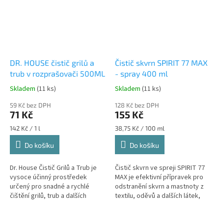
DR. HOUSE čistič grilů a
Čistič skvrn SPIRIT 77 MAX
trub v rozprašovači 500ML
- spray 400 ml
Skladem
(11 ks)
Skladem
(11 ks)
Průměrné
Průměrné
hodnocení
hodnocení
59 Kč bez DPH
128 Kč bez DPH
produktu
produktu
71 Kč
155 Kč
je
je
5,0
5,0
Měrná
Měrná
142 Kč / 1 l
38,75 Kč / 100 ml
z
z
cena:
cena:
Do košíku
Do košíku
5
5
hvězdiček.
hvězdiček.
Dr. House Čistič Grilů a Trub je
Čistič skvrn ve spreji SPIRIT 77
vysoce účinný prostředek
MAX je efektivní přípravek pro
určený pro snadné a rychlé
odstranění skvrn a mastnoty z
čištění grilů, trub a dalších
textilu, oděvů a dalších látek,
kuchyňských spotřebičů, které
čalounění nebo koberců. Tento
jsou vystaveny vysokým
přípravek lze použít...