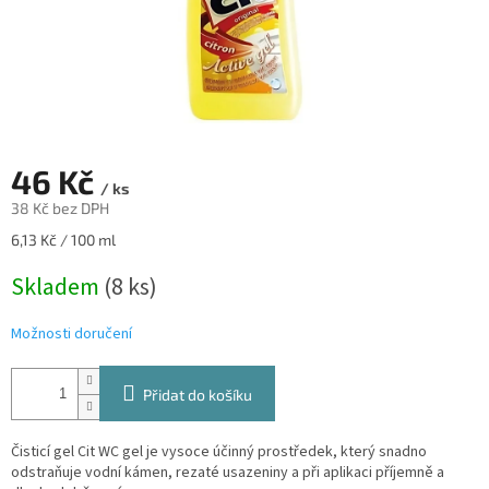
46 Kč
/ ks
38 Kč bez DPH
Měrná
6,13 Kč / 100 ml
cena:
Skladem
(8 ks)
Možnosti doručení
Přidat do košíku
Čisticí gel Cit WC gel je vysoce účinný prostředek, který snadno
odstraňuje vodní kámen, rezaté usazeniny a při aplikaci příjemně a