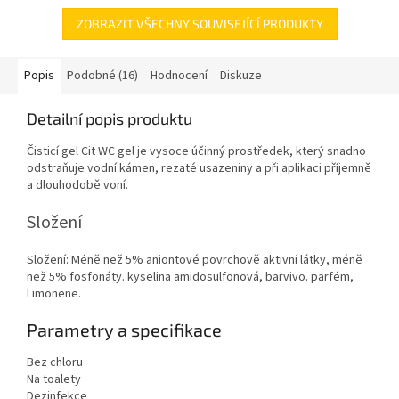
teplotám...
ZOBRAZIT VŠECHNY SOUVISEJÍCÍ PRODUKTY
Popis
Podobné (16)
Hodnocení
Diskuze
Detailní popis produktu
Čisticí gel Cit WC gel je vysoce účinný prostředek, který snadno
odstraňuje vodní kámen, rezaté usazeniny a při aplikaci příjemně
a dlouhodobě voní.
Složení
Složení: Méně než 5% aniontové povrchově aktivní látky, méně
než 5% fosfonáty. kyselina amidosulfonová, barvivo. parfém,
Limonene.
Parametry a specifikace
Bez chloru
Na toalety
Dezinfekce