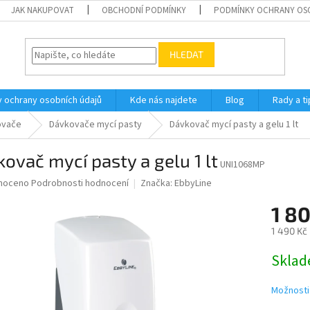
JAK NAKUPOVAT
OBCHODNÍ PODMÍNKY
PODMÍNKY OCHRANY OS
HLEDAT
 ochrany osobních údajů
Kde nás najdete
Blog
Rady a ti
ovače
Dávkovače mycí pasty
Dávkovač mycí pasty a gelu 1 lt
ovač mycí pasty a gelu 1 lt
UNI1068MP
né
noceno
Podrobnosti hodnocení
Značka:
EbbyLine
ní
1 8
u
1 490 Kč
Měrná
Skla
cena:
ek.
Možnosti