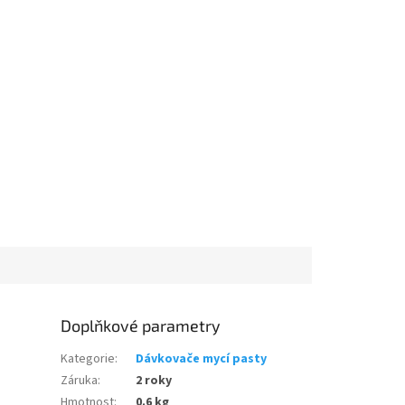
Doplňkové parametry
Kategorie
:
Dávkovače mycí pasty
Záruka
:
2 roky
Hmotnost
:
0.6 kg