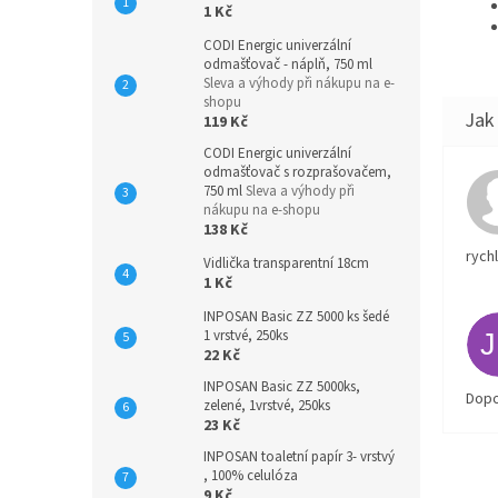
1 Kč
CODI Energic univerzální
odmašťovač - náplň, 750 ml
Sleva a výhody při nákupu na e-
shopu
119 Kč
CODI Energic univerzální
odmašťovač s rozprašovačem,
750 ml
Sleva a výhody při
nákupu na e-shopu
138 Kč
rych
Vidlička transparentní 18cm
1 Kč
INPOSAN Basic ZZ 5000 ks šedé
1 vrstvé, 250ks
22 Kč
INPOSAN Basic ZZ 5000ks,
Dopo
zelené, 1vrstvé, 250ks
23 Kč
INPOSAN toaletní papír 3- vrstvý
, 100% celulóza
9 Kč