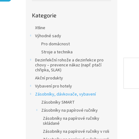
n
e
Přeskočit
l
Kategorie
kategorie
Xtline
Výhodné sady
Pro domácnost
Stroje a technika
Dezinfekční rohože a dezinfekce pro
chovy – prevence nákaz (např. ptačí
chřipka, SLAK)
Akční produkty
Vybavení pro hotely
Zásobníky, dávkovače, vybavení
Zásobníky SMART
Zásobníky na papírové ručníky
Zásobníky na papírové ručníky
skládané
Zásobníky na papírové ručníky v roli