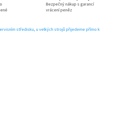
no
Bezpečný nákup s garancí
zené
vrácení peněz
ervisním středisku, u velkých strojů přijedeme přímo k