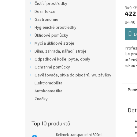
hodno
Čistící prostředky
349 Kč
produ
Dezinfekce
422
je
Gastronomie
5,0
Měrná
84,40 K
z
Hygienické prostředky
cena:
5
D
Úklidové pomůcky
hvězdi
Mycí a úklidové stroje
Profes
Dílna, zahrada, nářadí, stroje
l je p
Odpadkové koše, pytle, obaly
určený
rukou 
Ochranné pomůcky
domácn
Osvěžovače, sítka do pisoárů, WC závěsy
mít k d
Elektromobilita
Popi
Autokosmetika
Značky
Det
Top 10 produktů
Kelímek transparentní 500ml