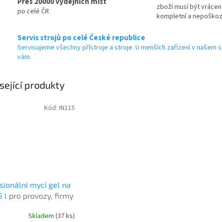
Přes 20000 výdejních míst
zboží musí být vráce
po celé ČR
kompletní a nepoško
Servis strojů po celé České republice
Servisujeme všechny přístroje a stroje. U menších zařízení v našem s
vám.
sející produkty
Kód:
IN115
sionální mycí gel na
5 l
pro provozy, firmy
dodenní hygienu
Skladem
(37 ks)
rné
u