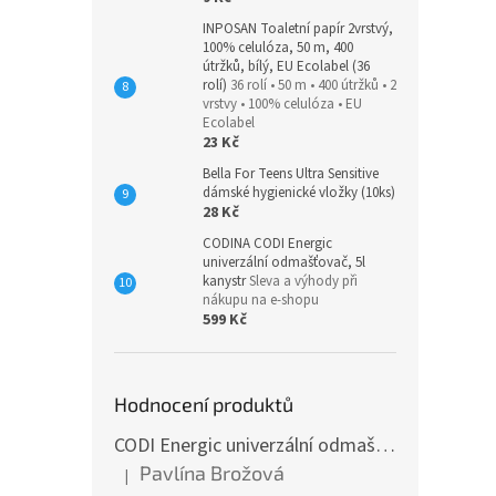
INPOSAN Toaletní papír 2vrstvý,
100% celulóza, 50 m, 400
útržků, bílý, EU Ecolabel (36
rolí)
36 rolí • 50 m • 400 útržků • 2
vrstvy • 100% celulóza • EU
Ecolabel
23 Kč
Bella For Teens Ultra Sensitive
dámské hygienické vložky (10ks)
28 Kč
CODINA CODI Energic
univerzální odmašťovač, 5l
kanystr
Sleva a výhody při
nákupu na e-shopu
599 Kč
Hodnocení produktů
CODI Energic univerzální odmašťovač s rozprašovačem, 750 ml
Pavlína Brožová
|
Hodnocení produktu je 5 z 5 hvězdiček.