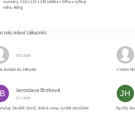
rozměry: 110 x 115 x 245 (délka x šířka x výška)
váha: 469 g
Hodnocení obchodu je 5 z 5 hvězdiček.
28.7.2026
lé dodání do 24hodin
+ Velmi fé
Jaroslava Brzková
JB
JH
Hodnocení obchodu je 5 z 5 hvězdiček.
27.7.2026
ručuji. Skvělé zboží, dobrá cena, rychlé doručení.
Rychlý ob