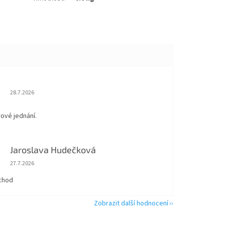
Hodnocení obchodu je 5 z 5 hvězdiček.
28.7.2026
rové jednání.
Jaroslava Hudečková
Hodnocení obchodu je 5 z 5 hvězdiček.
27.7.2026
chod
Zobrazit další hodnocení