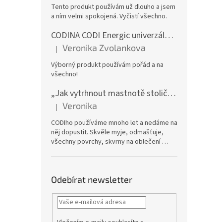
Tento produkt používám už dlouho a jsem
a ním velmi spokojená. Vyčistí všechno.
CODINA CODI Energic univerzální odmašťovač, 5l kanystr
Veronika Zvolankova
|
Hodnocení produktu je 5 z 5 hvězdiček.
Výborný produkt používám pořád a na
všechno!
„Jak vytrhnout mastnotě stoličku“ – CODI Energic univerzální odmašťovač 750 ml (náplň), karton 12 ks | dlouhodobá zásoba
Veronika
|
Hodnocení produktu je 5 z 5 hvězdiček.
CODIho používáme mnoho let a nedáme na
něj dopustit. Skvěle myje, odmašťuje,
všechny povrchy, skvrny na oblečení …
Odebírat newsletter