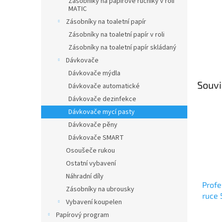
Zásobníky na papírové ručníky v roli
MATIC
Zásobníky na toaletní papír
Zásobníky na toaletní papír v roli
Zásobníky na toaletní papír skládaný
Dávkovače
Dávkovače mýdla
Souvi
Dávkovače automatické
Dávkovače dezinfekce
Dávkovače mycí pasty
Dávkovače pěny
Dávkovače SMART
Osoušeče rukou
Ostatní vybavení
Náhradní díly
Profe
Zásobníky na ubrousky
ruce 
Vybavení koupelen
a kaž
Papírový program
Průmě
ruko