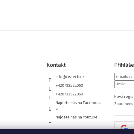
Kontakt
Přihláše
info
@
cistech.cz
+420733522060
+420733522060
Nová regis
Najdete nás na Facebook
Zapomenut
u.
Najdete nás na Youtube.