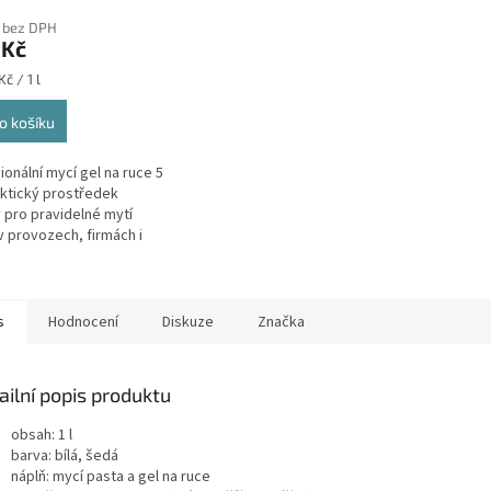
cení
 bez DPH
ktu
 Kč
č / 1 l
o košíku
ček.
ionální mycí gel na ruce 5
raktický prostředek
 pro pravidelné mytí
v provozech, firmách i
ostech, kde je potřeba
ispozici větší balení...
s
Hodnocení
Diskuze
Značka
ailní popis produktu
obsah: 1 l
barva: bílá, šedá
náplň: mycí pasta a gel na ruce