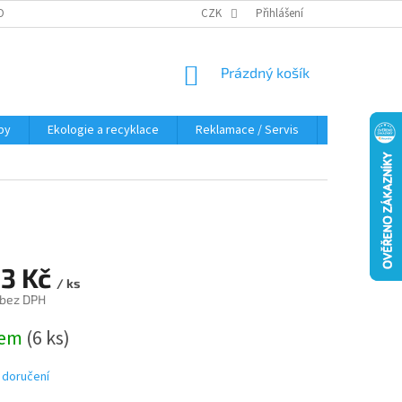
OBNÍCH ÚDAJŮ
KDE NÁS NAJDETE
CZK
Přihlášení
NÁKUPNÍ
Prázdný košík
KOŠÍK
py
Ekologie a recyklace
Reklamace / Servis
Hodnocení 
03 Kč
/ ks
 bez DPH
dem
(6 ks)
 doručení