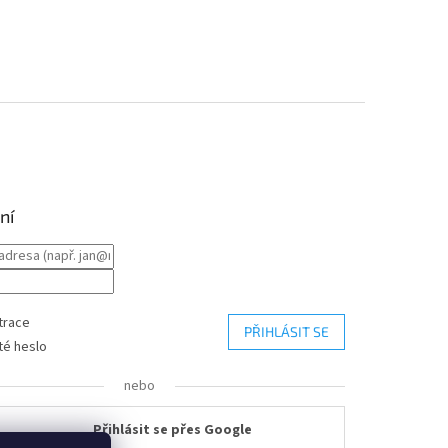
ní
trace
PŘIHLÁSIT SE
é heslo
nebo
Přihlásit se přes Google