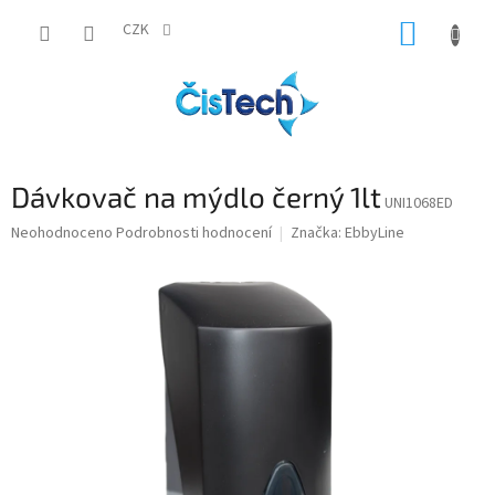
Přejít
NÁKUP
na
CZK
obsah
KOŠÍK
Dávkovač na mýdlo černý 1lt
UNI1068ED
Průměrné
Neohodnoceno
Podrobnosti hodnocení
Značka:
EbbyLine
hodnocení
produktu
je
0,0
z
5
hvězdiček.