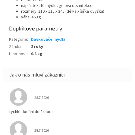
náplň: tekuté mýdlo, gelová dezinfekce
rozměry: 110 x 115 x 245 (délka x šířka x výška)
váha: 469 g
Doplňkové parametry
Kategorie
:
Dávkovače mýdla
Záruka
:
2 roky
Hmotnost
:
0.6 kg
Hodnocení obchodu je 5 z 5 hvězdiček.
28.7.2026
rychlé dodání do 24hodin
Hodnocení obchodu je 5 z 5 hvězdiček.
28.7.2026