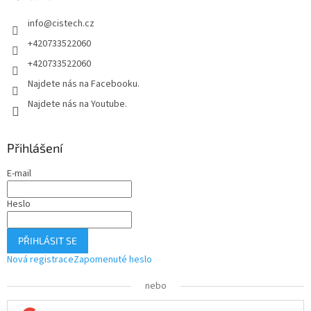
í
info
@
cistech.cz
+420733522060
+420733522060
Najdete nás na Facebooku.
Najdete nás na Youtube.
Přihlášení
E-mail
Heslo
PŘIHLÁSIT SE
Nová registrace
Zapomenuté heslo
nebo