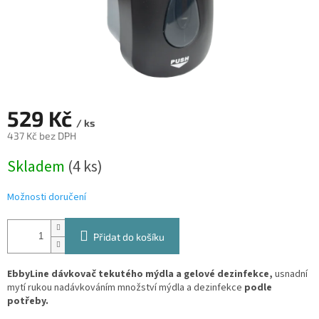
529 Kč
/ ks
437 Kč bez DPH
Měrná
Skladem
(4 ks)
cena:
Možnosti doručení
Přidat do košíku
EbbyLine dávkovač tekutého mýdla a gelové dezinfekce,
usnadní
mytí rukou nadávkováním množství mýdla a dezinfekce
podle
potřeby.