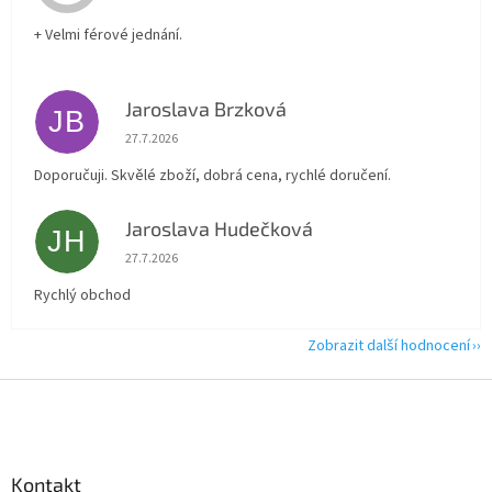
+ Velmi férové jednání.
Jaroslava Brzková
JB
Hodnocení obchodu je 5 z 5 hvězdiček.
27.7.2026
Doporučuji. Skvělé zboží, dobrá cena, rychlé doručení.
Jaroslava Hudečková
JH
Hodnocení obchodu je 5 z 5 hvězdiček.
27.7.2026
Rychlý obchod
Zobrazit další hodnocení
Z
á
p
a
Kontakt
t