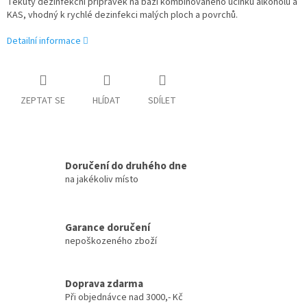
Tekutý dezinfekční přípravek na bázi kombinovaného účinku alkoholů a
KAS, vhodný k rychlé dezinfekci malých ploch a povrchů.
Detailní informace
ZEPTAT SE
HLÍDAT
SDÍLET
Doručení do druhého dne
na jakékoliv místo
Garance doručení
nepoškozeného zboží
Doprava zdarma
Při objednávce nad 3000,- Kč