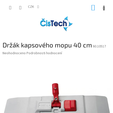
Přejít
NÁKUP
na
CZK
obsah
KOŠÍK
Držák kapsového mopu 40 cm
60.10517
Průměrné
Neohodnoceno
Podrobnosti hodnocení
hodnocení
produktu
je
0,0
z
5
hvězdiček.