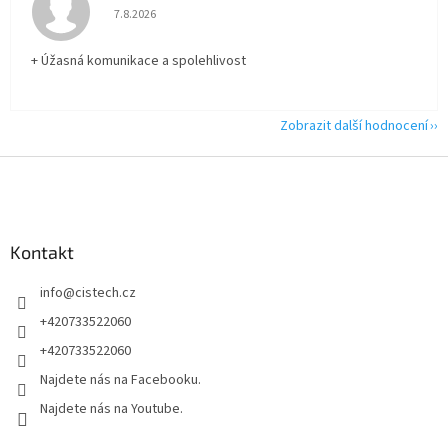
Hodnocení obchodu je 5 z 5 hvězdiček.
7.8.2026
+ Úžasná komunikace a spolehlivost
Zobrazit další hodnocení
Z
á
p
a
Kontakt
t
í
info
@
cistech.cz
+420733522060
+420733522060
Najdete nás na Facebooku.
Najdete nás na Youtube.