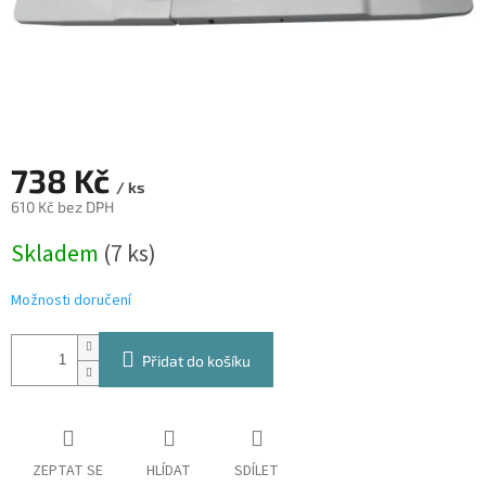
738 Kč
/ ks
610 Kč bez DPH
Měrná
Skladem
(7 ks)
cena:
Možnosti doručení
Přidat do košíku
ZEPTAT SE
HLÍDAT
SDÍLET