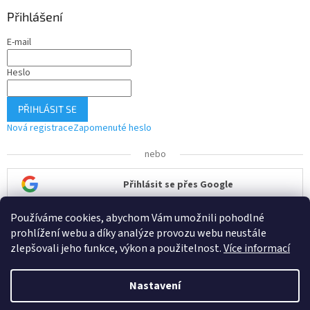
Přihlášení
E-mail
Heslo
PŘIHLÁSIT SE
Nová registrace
Zapomenuté heslo
nebo
Přihlásit se přes Google
Používáme cookies, abychom Vám umožnili pohodlné
Přihlásit se přes Seznam
prohlížení webu a díky analýze provozu webu neustále
zlepšovali jeho funkce, výkon a použitelnost.
Více informací
Nastavení
Vytvořil Shoptet