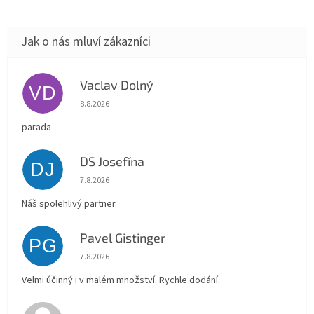
Vaclav Dolný
VD
Hodnocení obchodu je 5 z 5 hvězdiček.
8.8.2026
parada
DS Josefína
DJ
Hodnocení obchodu je 5 z 5 hvězdiček.
7.8.2026
Náš spolehlivý partner.
Pavel Gistinger
PG
Hodnocení obchodu je 5 z 5 hvězdiček.
7.8.2026
Velmi účinný i v malém množství. Rychle dodání.