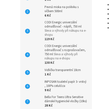
Pevná miska na polévku s
víčkem 500ml
6 Kč
CODI Energic univerzální
odmašťovač - náplň, 750 ml
Sleva a výhody při nákupu na e-
shopu
119 Kč
CODI Energic univerzální
odmašťovač s rozprašovačem,
750 ml
Sleva a výhody při
nákupu na e-shopu
138 Kč
Vidlička transparentní 18cm
1 Kč
INPOSAN toaletní papír 3- vrstvý
, 100% celulóza
9 Kč
Bella For Teens Ultra Sensitive
dámské hygienické vložky (10ks)
28 Kč