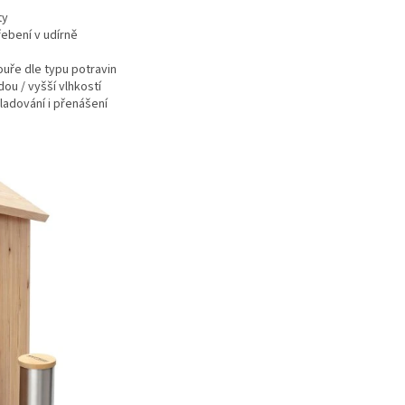
ty
řebení v udírně
ouře dle typu potravin
dou / vyšší vlhkostí
ladování i přenášení