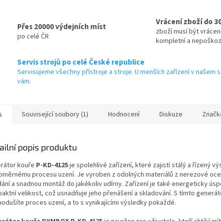
Vrácení zboží do 3
Přes 20000 výdejních míst
zboží musí být vráce
po celé ČR
kompletní a nepoško
Servis strojů po celé České republice
Servisujeme všechny přístroje a stroje. U menších zařízení v našem s
vám.
s
Související soubory (1)
Hodnocení
Diskuze
Značk
ailní popis produktu
rátor kouře
P-KD-4125
je spolehlivé zařízení, které zajistí stálý a řízený 
oměrnému procesu uzení. Je vyroben z odolných materiálů z nerezové ocel
dání a snadnou montáž do jakékoliv udírny. Zařízení je také energeticky ús
aktní velikost, což usnadňuje jeho přenášení a skladování. S tímto gener
nodušíte proces uzení, a to s vynikajícími výsledky pokaždé.