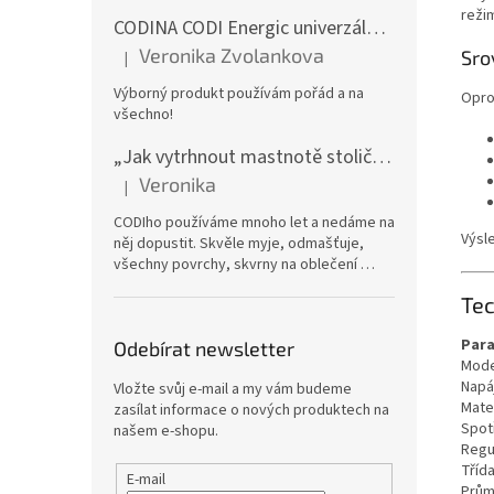
režim
CODINA CODI Energic univerzální odmašťovač, 5l kanystr
Veronika Zvolankova
Sro
|
Hodnocení produktu je 5 z 5 hvězdiček.
Výborný produkt používám pořád a na
Opro
všechno!
„Jak vytrhnout mastnotě stoličku“ – CODI Energic univerzální odmašťovač 750 ml (náplň), karton 12 ks | dlouhodobá zásoba
Veronika
|
Hodnocení produktu je 5 z 5 hvězdiček.
CODIho používáme mnoho let a nedáme na
Výsl
něj dopustit. Skvěle myje, odmašťuje,
všechny povrchy, skvrny na oblečení …
Te
Par
Odebírat newsletter
Mode
Napá
Vložte svůj e-mail a my vám budeme
Mater
zasílat informace o nových produktech na
Spot
našem e-shopu.
Regu
Tříd
E-mail
Prům