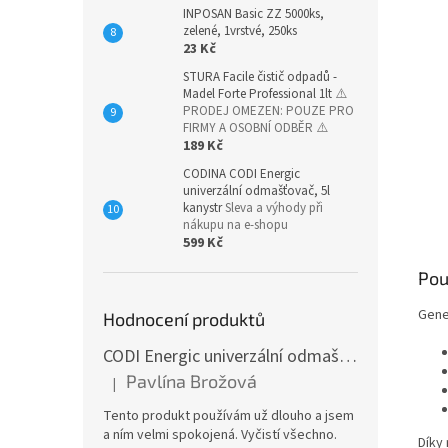
INPOSAN Basic ZZ 5000ks,
zelené, 1vrstvé, 250ks
23 Kč
STURA Facile čistič odpadů -
Madel Forte Professional 1lt
⚠️
PRODEJ OMEZEN: POUZE PRO
FIRMY A OSOBNÍ ODBĚR ⚠️
189 Kč
CODINA CODI Energic
univerzální odmašťovač, 5l
kanystr
Sleva a výhody při
nákupu na e-shopu
599 Kč
Pou
Gener
Hodnocení produktů
CODI Energic univerzální odmašťovač s rozprašovačem, 750 ml
Pavlína Brožová
|
Hodnocení produktu je 5 z 5 hvězdiček.
Tento produkt používám už dlouho a jsem
a ním velmi spokojená. Vyčistí všechno.
Díky 