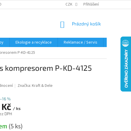
OBNÍCH ÚDAJŮ
KDE NÁS NAJDETE
CZK
Přihlášení
NÁKUPNÍ
Prázdný košík
KOŠÍK
py
Ekologie a recyklace
Reklamace / Servis
Hodnocení 
presorem P-KD-4125
s kompresorem P-KD-4125
dnocení
Značka:
Kraft & Dele
–16 %
 Kč
/ ks
ez DPH
dem
(5 ks)