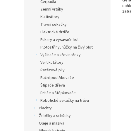
Gene
Čerpadla
dohl
Zemní vrtáky
zab
Kultivátory
Travní sekačky
Elektrické drtiče
Fukary a vysavače listí
Plotostřihy, nůžky na živý plot
Vyžínače a křovinořezy
Vertikutátory
Řetězové pily
Ruční postřikovače
Štípače dřeva
Drtiče a štěpkovače
Robotické sekačky na trávu
Plachty
Žebříky a schůdky
Oleje a maziva