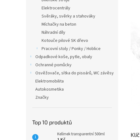
Dílenské stroje
Elektrocentrály
Svěráky, svěrky a stahováky
Míchačky na beton
Náhradní díly
Kotouče pilové SK dřevo
Pracovní stoly / Ponky / Hoblice
Odpadkové koše, pytle, obaly
Ochranné pomůcky
Osvěžovače, sítka do pisoárů, WC závěsy
Elektromobilita
Autokosmetika
Značky
Top 10 produktů
Klí
Kelímek transparentní 500ml
1 Kč