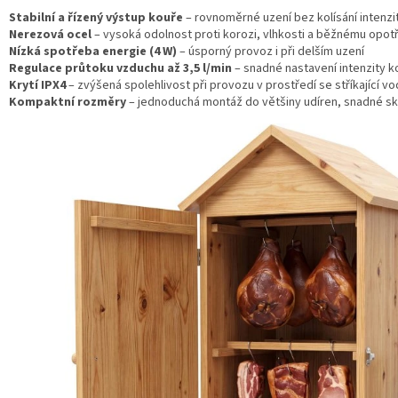
Stabilní a řízený výstup kouře
– rovnoměrné uzení bez kolísání intenzi
Nerezová ocel
– vysoká odolnost proti korozi, vlhkosti a běžnému opot
Nízká spotřeba energie (4 W)
– úsporný provoz i při delším uzení
Regulace průtoku vzduchu až 3,5 l/min
– snadné nastavení intenzity k
Krytí IPX4
– zvýšená spolehlivost při provozu v prostředí se stříkající vo
Kompaktní rozměry
– jednoduchá montáž do většiny udíren, snadné sk