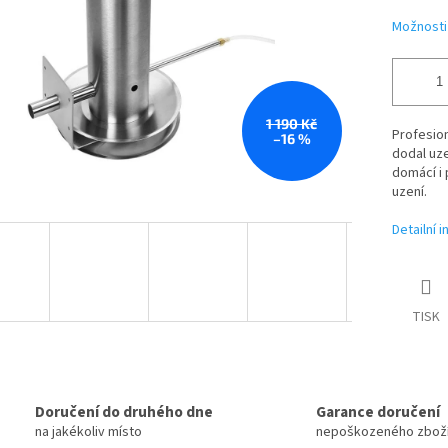
Možnosti
1 190 Kč
Profesio
–16 %
dodal uz
domácí i 
uzení.
Detailní 
TISK
Doručení do druhého dne
Garance doručení
na jakékoliv místo
nepoškozeného zbož