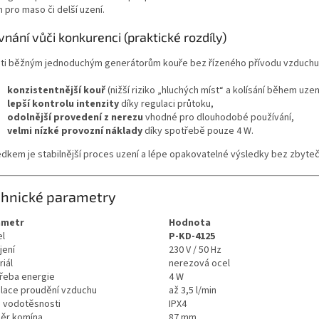
 pro maso či delší uzení.
Sleva a výhody při nákupu na e-shopu
vnání vůči konkurenci (praktické rozdíly)
ti běžným jednoduchým generátorům kouře bez řízeného přívodu vzduchu 
konzistentnější kouř
(nižší riziko „hluchých míst“ a kolísání během uzen
lepší kontrolu intenzity
díky regulaci průtoku,
odolnější provedení z nerezu
vhodné pro dlouhodobé používání,
velmi nízké provozní náklady
díky spotřebě pouze 4 W.
edkem je stabilnější proces uzení a lépe opakovatelné výsledky bez zbyt
chnické parametry
ametr
Hodnota
l
P-KD-4125
jení
230 V / 50 Hz
iál
nerezová ocel
řeba energie
4 W
lace proudění vzduchu
až 3,5 l/min
a vodotěsnosti
IPX4
ěr komína
87 mm