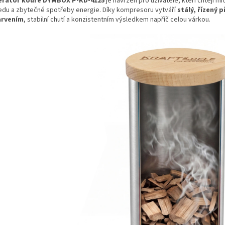
rátor kouře DYMBOX P-KD-4125
je navržen pro uživatele, kteří chtějí m
edu a zbytečné spotřeby energie. Díky kompresoru vytváří
stálý, řízený 
arvením
, stabilní chutí a konzistentním výsledkem napříč celou várkou.