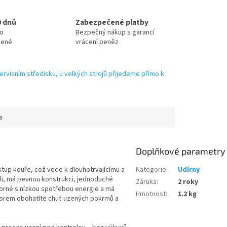
0 dnů
Zabezpečené platby
no
Bezpečný nákup s garancí
zené
vrácení peněz
ervisním středisku, u velkých strojů přijedeme přímo k
a
Doplňkové parametry
výstup kouře, což vede k dlouhotrvajícímu a
Kategorie
:
Udírny
i, má pevnou konstrukci, jednoduché
Záruka
:
2 roky
porné s nízkou spotřebou energie a má
Hmotnost
:
1.2 kg
átorem obohatíte chuť uzených pokrmů a