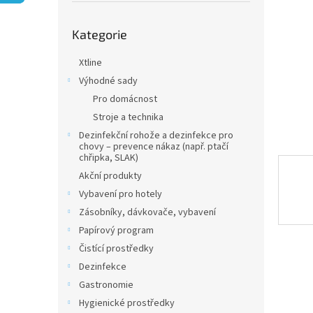
n
e
Přeskočit
l
Kategorie
kategorie
Xtline
Výhodné sady
Pro domácnost
Stroje a technika
Dezinfekční rohože a dezinfekce pro
chovy – prevence nákaz (např. ptačí
chřipka, SLAK)
Akční produkty
Vybavení pro hotely
Zásobníky, dávkovače, vybavení
Papírový program
Čistící prostředky
Dezinfekce
Gastronomie
Hygienické prostředky