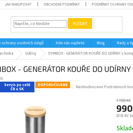
JAK NAKUPOVAT
OBCHODNÍ PODMÍNKY
PODMÍNKY OCHRANY OS
HLEDAT
 ochrany osobních údajů
Kde nás najdete
Blog
Rady a ti
technika
Udírny
DYMBOX - GENERÁTOR KOUŘE DO UDÍRNY s kom
BOX - GENERÁTOR KOUŘE DO UDÍRNY 
25
Servis po celé
DOPORUČUJEME
Průměrné
Neohodnoceno
Podrobnosti ho
ČR a SK
hodnocení
produktu
1 190 Kč
je
990
0,0
z
818 Kč b
5
Měrná
hvězdiček.
Skla
cena: