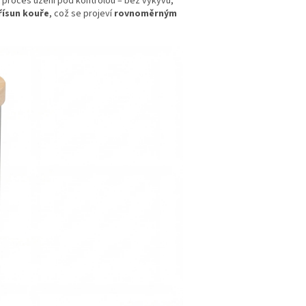
ít proces uzení pod kontrolou – bez výkyvů,
přísun kouře
, což se projeví
rovnoměrným