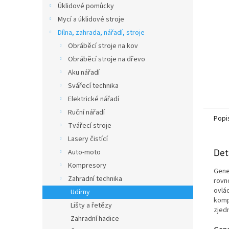
Úklidové pomůcky
Mycí a úklidové stroje
Dílna, zahrada, nářadí, stroje
Obráběcí stroje na kov
Obráběcí stroje na dřevo
Aku nářadí
Svářecí technika
Elektrické nářadí
Ruční nářadí
Popi
Tvářecí stroje
Lasery čistící
Det
Auto-moto
Kompresory
Gene
Zahradní technika
rovn
ovlá
Udírny
komp
Lišty a řetězy
zjed
Zahradní hadice