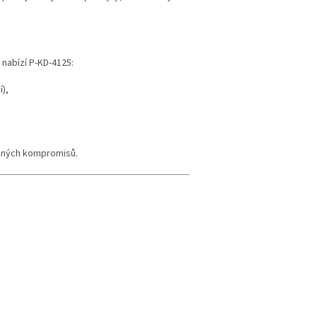
nabízí P-KD-4125:
í),
výhodný karton 12 ks, náplň 750 ml, unive
ečných kompromisů.