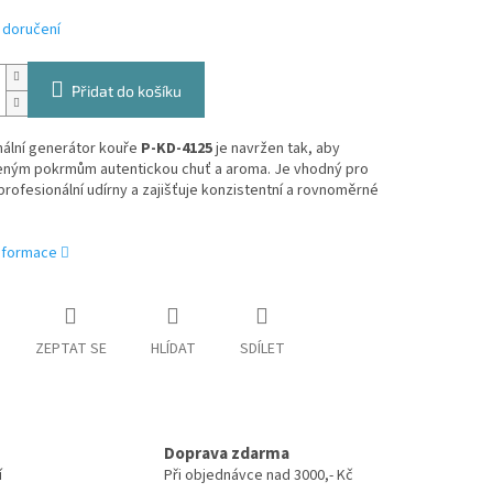
 doručení
Přidat do košíku
nální generátor kouře
P-KD-4125
je navržen tak, aby
eným pokrmům autentickou chuť a aroma. Je vhodný pro
profesionální udírny a zajišťuje konzistentní a rovnoměrné
informace
ZEPTAT SE
HLÍDAT
SDÍLET
Doprava zdarma
í
Při objednávce nad 3000,- Kč