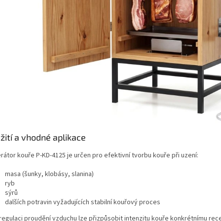
žití a vhodné aplikace
átor kouře P-KD-4125 je určen pro efektivní tvorbu kouře při uzení:
masa (šunky, klobásy, slanina)
Sleva a výhody při nákupu na e-shopu
ryb
sýrů
dalších potravin vyžadujících stabilní kouřový proces
regulaci proudění vzduchu lze přizpůsobit intenzitu kouře konkrétnímu rece