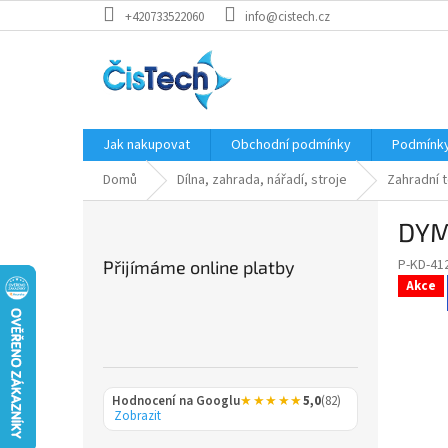
Přejít
+420733522060
info@cistech.cz
na
obsah
Jak nakupovat
Obchodní podmínky
Podmínky
Domů
Dílna, zahrada, nářadí, stroje
Zahradní 
P
DYM
o
s
P-KD-41
Přijímáme online platby
t
Akce
r
a
n
n
í
Hodnocení na Googlu
★★★★★
5,0
(82)
p
Zobrazit
a