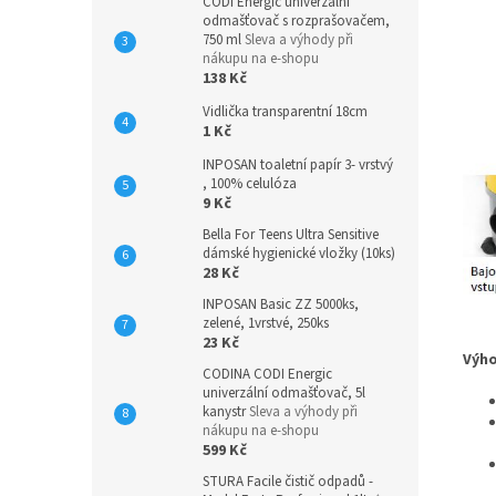
CODI Energic univerzální
odmašťovač s rozprašovačem,
750 ml
Sleva a výhody při
nákupu na e-shopu
138 Kč
Vidlička transparentní 18cm
1 Kč
INPOSAN toaletní papír 3- vrstvý
, 100% celulóza
9 Kč
Bella For Teens Ultra Sensitive
dámské hygienické vložky (10ks)
28 Kč
INPOSAN Basic ZZ 5000ks,
zelené, 1vrstvé, 250ks
23 Kč
Výho
CODINA CODI Energic
univerzální odmašťovač, 5l
kanystr
Sleva a výhody při
nákupu na e-shopu
599 Kč
STURA Facile čistič odpadů -