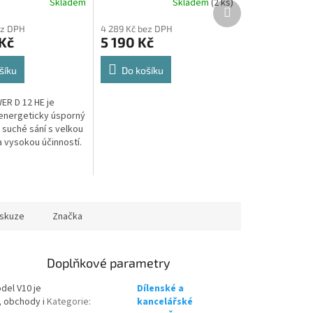
A
A
Skladem
Skladem
(2 ks)
doprava zdarma při
Další
produkt
nákupu na e-shopu
ez DPH
4 289 Kč bez DPH
 Kč
5 190 Kč
šíku
Do košíku
ER D 12 HE je
energeticky úsporný
 suché sání s velkou
a vysokou účinností.
 každodenní použití
tech i firmách.
iskuze
Značka
Doplňkové parametry
del V10 je
Dílenské a
, obchody i
Kategorie
:
kancelářské