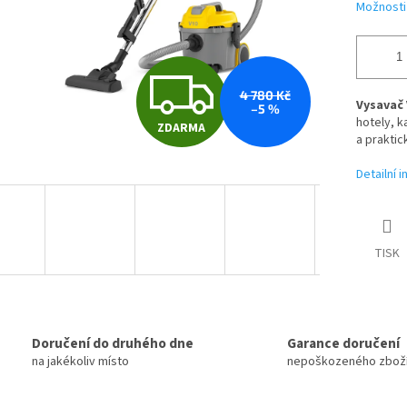
Možnosti
Z
4 780 Kč
Vysavač 
–5 %
hotely, k
ZDARMA
D
a praktic
Detailní 
A
TISK
R
M
Doručení do druhého dne
Garance doručení
na jakékoliv místo
nepoškozeného zbož