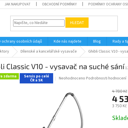
JAK NAKUPOVAT
OBCHODNÍ PODMÍNKY
PODMÍNKY OCHRANY OS
HLEDAT
 ochrany osobních údajů
Kde nás najdete
Blog
Rady a ti
aktory
Dílenské a kancelářské vysavače
Ghibli Classic V10 - vy
li Classic V10 - vysavač na suché sání
1
va zdarma
Servis po celé
Průměrné
Neohodnoceno
Podrobnosti hodnocení
ČR a SK
hodnocení
produktu
4 780 Kč
je
4 5
0,0
z
3 750 Kč
5
Měrná
hvězdiček.
Skla
cena: