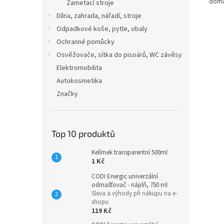
domá
Zametací stroje
Dílna, zahrada, nářadí, stroje
Odpadkové koše, pytle, obaly
Ochranné pomůcky
Osvěžovače, sítka do pisoárů, WC závěsy
Elektromobilita
Autokosmetika
Značky
Top 10 produktů
Kelímek transparentní 500ml
1 Kč
CODI Energic univerzální
odmašťovač - náplň, 750 ml
Sleva a výhody při nákupu na e-
shopu
119 Kč