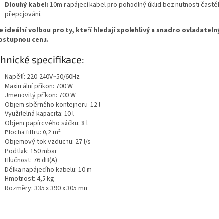
Dlouhý kabel:
10m napájecí kabel pro pohodlný úklid bez nutnosti časté
přepojování.
je ideální volbou pro ty, kteří hledají spolehlivý a snadno ovladateln
ostupnou cenu.
hnické specifikace:
Napětí: 220-240V~50/60Hz
Maximální příkon: 700 W
Jmenovitý příkon: 700 W
Objem sběrného kontejneru: 12 l
Využitelná kapacita: 10 l
Sleva a výhody při nákupu na e-shopu
Objem papírového sáčku: 8 l
Plocha filtru: 0,2 m²
Objemový tok vzduchu: 27 l/s
Podtlak: 150 mbar
Hlučnost: 76 dB(A)
Délka napájecího kabelu: 10 m
Sleva a výhody při nákupu na e-shopu
Hmotnost: 4,5 kg
Rozměry: 335 x 390 x 305 mm