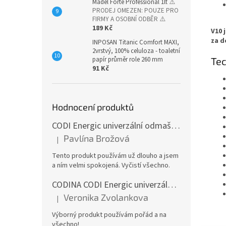
Madel Forte Professional 1lt
⚠️
PRODEJ OMEZEN: POUZE PRO
FIRMY A OSOBNÍ ODBĚR ⚠️
189 Kč
V10 
za d
INPOSAN Titanic Comfort MAXI,
2vrstvý, 100% celuloza - toaletní
Tec
papír průměr role 260 mm
91 Kč
Hodnocení produktů
CODI Energic univerzální odmašťovač s rozprašovačem, 750 ml
Pavlína Brožová
|
Hodnocení produktu je 5 z 5 hvězdiček.
Tento produkt používám už dlouho a jsem
a ním velmi spokojená. Vyčistí všechno.
CODINA CODI Energic univerzální odmašťovač, 5l kanystr
Veronika Zvolankova
|
Hodnocení produktu je 5 z 5 hvězdiček.
Výborný produkt používám pořád a na
všechno!