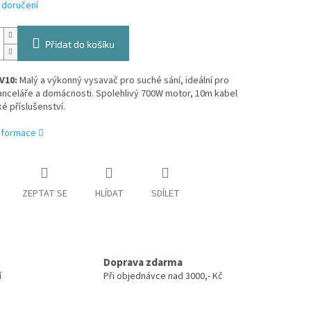
 doručení
Přidat do košíku
V10:
Malý a výkonný vysavač pro suché sání, ideální pro
anceláře a domácnosti. Spolehlivý 700W motor, 10m kabel
ké příslušenství.
informace
ZEPTAT SE
HLÍDAT
SDÍLET
Doprava zdarma
í
Při objednávce nad 3000,- Kč