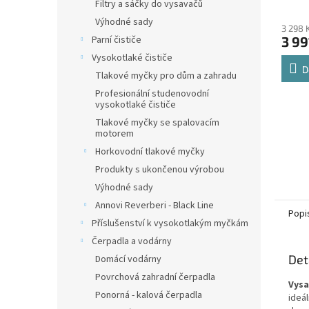
Filtry a sáčky do vysavačů
zdarm
shop
Výhodné sady
3 298 
Parní čističe
3 99
Vysokotlaké čističe
D
Tlakové myčky pro dům a zahradu
Profesionální studenovodní
vysokotlaké čističe
Tlakové myčky se spalovacím
motorem
Horkovodní tlakové myčky
Produkty s ukončenou výrobou
Výhodné sady
Annovi Reverberi - Black Line
Popi
Příslušenství k vysokotlakým myčkám
Čerpadla a vodárny
Det
Domácí vodárny
Povrchová zahradní čerpadla
Vysa
Ponorná - kalová čerpadla
ideál