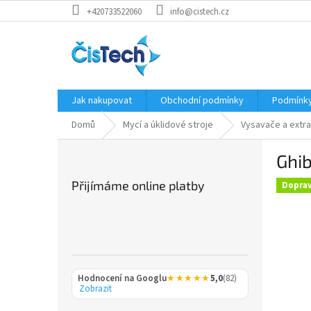
Přejít
+420733522060
info@cistech.cz
na
obsah
Jak nakupovat
Obchodní podmínky
Podmínky
Domů
Mycí a úklidové stroje
Vysavače a extr
P
Ghib
o
s
Přijímáme online platby
Dopra
t
r
a
n
n
í
Hodnocení na Googlu
★★★★★
5,0
(82)
p
Zobrazit
a