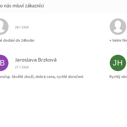
Hodnocení obchodu je 5 z 5 hvězdiček.
28.7.2026
lé dodání do 24hodin
+ Velmi fé
Jaroslava Brzková
JB
JH
Hodnocení obchodu je 5 z 5 hvězdiček.
27.7.2026
ručuji. Skvělé zboží, dobrá cena, rychlé doručení.
Rychlý ob