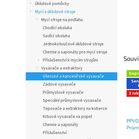
Úklidové pomůcky
Mycí a úklidové stroje
Mycí stroje na podlahu
Chodící obsluha
Sedící obsluha
Jednokotoučové úklidové stroje
Chemie a saponáty pro mycí stroje
Souvi
Příslušenství k mycím strojům
Vysavače a extraktory
Dopr
Dílenské a kancelářské vysavače
Serv
Zádové vysavače
Průmyslové vysavače
3 rok
Speciální průmyslové vysavače
Tepovače a extraktory na koberce
Krbové vysavače na popel
PPVO
Chemie a saponáty
Průmy
Příslušenství
okle