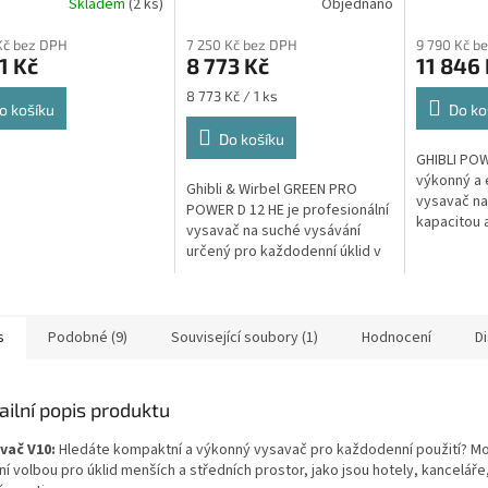
A
A
Skladem
(2 ks)
Objednáno
a při nákupu na e-
suché nečistoty
u
profesionální sáčkový
Kč bez DPH
7 250 Kč bez DPH
9 790 Kč b
vysavač na suché
1 Kč
8 773 Kč
11 846
nečistoty
Měrná
8 773 Kč / 1 ks
o košíku
Do ko
cena:
Do košíku
GHIBLI POW
výkonný a 
Ghibli & Wirbel GREEN PRO
vysavač na
POWER D 12 HE je profesionální
kapacitou 
vysavač na suché vysávání
Ideální pro
určený pro každodenní úklid v
v domácnos
komerčních i provozních
prostorách. Model vychází z...
s
Podobné (9)
Související soubory (1)
Hodnocení
D
ailní popis produktu
vač V10:
Hledáte kompaktní a výkonný vysavač pro každodenní použití? Mo
ní volbou pro úklid menších a středních prostor, jako jsou hotely, kanceláře