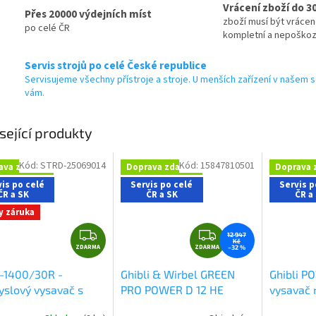
A
Vrácení zboží do 3
Přes 20000 výdejních míst
zboží musí být vráce
po celé ČR
kompletní a nepoško
Servis strojů po celé České republice
Servisujeme všechny přístroje a stroje. U menších zařízení v našem s
vám.
sející produkty
Kód:
STRD-25069014
Kód:
15847810501
ava zdarma
Doprava zdarma
Doprava 
is po celé
Servis po celé
Servis p
ČR a SK
ČR a SK
ČR a
y záruka
Z
Z
12 947
Kč
ZDARMA
D
ZDARMA
D
–32 %
A
A
-1400/30R -
Ghibli & Wirbel GREEN
Ghibli P
R
R
slový vysavač s
PRO POWER D 12 HE
vysavač 
M
M
pem
Dárky + doprava
profesionální vysavač na