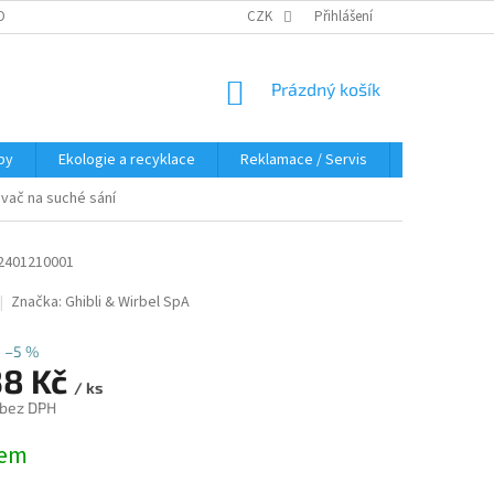
OBNÍCH ÚDAJŮ
KDE NÁS NAJDETE
CZK
Přihlášení
NÁKUPNÍ
Prázdný košík
KOŠÍK
py
Ekologie a recyklace
Reklamace / Servis
Hodnocení 
savač na suché sání
2401210001
Značka:
Ghibli & Wirbel SpA
–5 %
38 Kč
/ ks
 bez DPH
dem