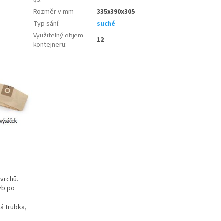
l/s
:
Rozměr v mm
:
335x390x305
Typ sání
:
suché
Využitelný objem
12
kontejneru
:
vrchů.
yb po
ká trubka,