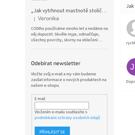
„Jak vytrhnout mastnotě stoličku“ – CODI Energic univerzální odmašťovač 750 ml (náplň), karton 12 ks | dlouhodobá zásoba
Veronika
|
Hodnocení produktu je 5 z 5 hvězdiček.
CODIho používáme mnoho let a nedáme na
něj dopustit. Skvěle myje, odmašťuje,
všechny povrchy, skvrny na oblečení …
rych
Odebírat newsletter
Vložte svůj e-mail a my vám budeme
zasílat informace o nových produktech na
Dopo
našem e-shopu.
E-mail
Vložením e-mailu souhlasíte s
podmínkami ochrany osobních údajů
PŘIHLÁSIT SE