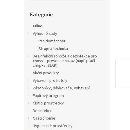
n
e
Přeskočit
l
Kategorie
kategorie
Xtline
Výhodné sady
Pro domácnost
Stroje a technika
Dezinfekční rohože a dezinfekce pro
chovy – prevence nákaz (např. ptačí
chřipka, SLAK)
Akční produkty
Vybavení pro hotely
Zásobníky, dávkovače, vybavení
Papírový program
Čistící prostředky
Dezinfekce
Gastronomie
Hygienické prostředky