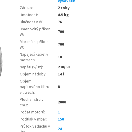
vysavače
Záruka
:
2 roky
Hmotnost
:
4.5 kg
Hlučnost v dB
:
76
Jmenovitý příkon
700
W
:
Maximální příkon
700
W
:
Napájecí kabel v
10
metrech
:
Napětí (V/Hz)
:
230/50
Objem nádoby
:
14 l
Objem
papírového filtru
8
v litrech
:
Plocha filtru v
2000
cm2
:
Počet motorů
:
1
Podtlak v mbar
:
150
Průtok vzduchu v
24