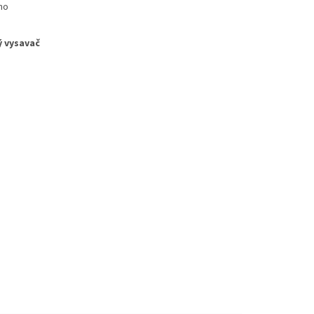
ho
ý vysavač