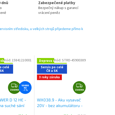
0 dnů
Zabezpečené platby
no
Bezpečný nákup s garancí
zené
vrácení peněz
ervisním středisku, u velkých strojů přijedeme přímo k
Kód:
15841210001
Kód:
STRD-45900389
zdarma
Doprava zdarma
o celé
Servis po celé
 SK
ČR a SK
3 roky záruka
Z
Z
12 003
Kč
ZDARMA
D
ZDARMA
D
–1 %
A
A
OWER D 12 HE -
WX038.9 - Aku vysavač
R
R
na suché sání
20V - bez akumulátoru -
M
M
Powershare
Dárky +