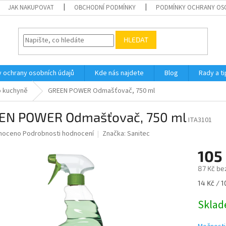
JAK NAKUPOVAT
OBCHODNÍ PODMÍNKY
PODMÍNKY OCHRANY OS
HLEDAT
 ochrany osobních údajů
Kde nás najdete
Blog
Rady a ti
o kuchyně
GREEN POWER Odmašťovač, 750 ml
EN POWER Odmašťovač, 750 ml
ITA3101
né
noceno
Podrobnosti hodnocení
Značka:
Sanitec
ní
105
u
87 Kč be
Měrná
14 Kč / 1
cena:
ek.
Skla