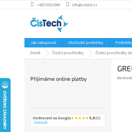
Přejít
+420733522060
info@cistech.cz
na
obsah
Jak nakupovat
Obchodní podmínky
Podmínky
Domů
Čistící prostředky
Čistící prostředky d
P
GRE
o
s
Průměr
Neohod
Přijímáme online platby
t
hodnoce
r
produkt
a
je
0,0
n
z
n
5
í
hvězdič
Hodnocení na Googlu
★★★★★
5,0
(82)
p
Zobrazit
a