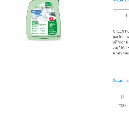
Možnosti
GREEN PO
parfémov
přírodně 
zajištěn
a minimal
Detailní 
TISK