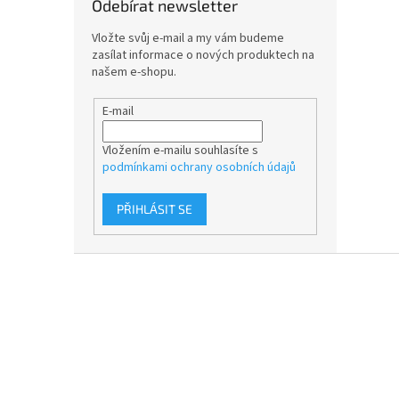
Odebírat newsletter
Vložte svůj e-mail a my vám budeme
zasílat informace o nových produktech na
našem e-shopu.
E-mail
Vložením e-mailu souhlasíte s
podmínkami ochrany osobních údajů
PŘIHLÁSIT SE
Z
á
p
a
t
í