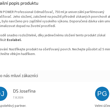
ailní popis produktu
N POWER Professional Odmašťovač, 750 ml je univerzální parfémovaný
šťovač. Jeho složení, založené na použití přírodně získaných povrchově a
k, bylo navrženo pro zajištění vysokého výkonu. Doporučená dávka vám umo
imalizovat dopad na životní prostředí.
írodě snadno rozložitelné, díky jedinečnému složení tento produkt získal
fikát
Ecolabel.
ování: Nastříkejte produkt na ošetřovaný povrch. Nechejte působit až 5 min
chněte vlhkým hadříkem.
DS Josefína
DJ
PG
Hodnocení obchodu je 5 z 5 hvězdiček.
7.8.2026
spolehlivý partner.
Velmi účin