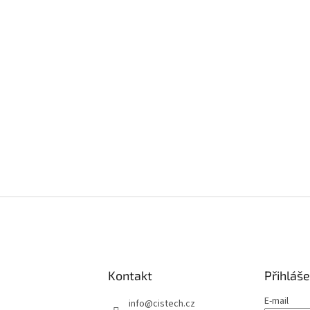
Kontakt
Přihláše
E-mail
info
@
cistech.cz