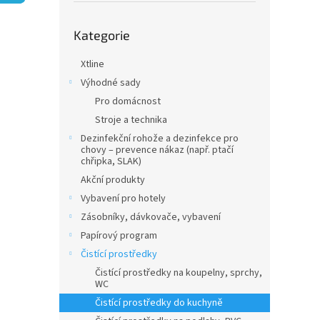
n
e
Přeskočit
l
Kategorie
kategorie
Xtline
Výhodné sady
Pro domácnost
Stroje a technika
Dezinfekční rohože a dezinfekce pro
chovy – prevence nákaz (např. ptačí
chřipka, SLAK)
Akční produkty
Vybavení pro hotely
Zásobníky, dávkovače, vybavení
Papírový program
Čistící prostředky
Čistící prostředky na koupelny, sprchy,
WC
Čistící prostředky do kuchyně