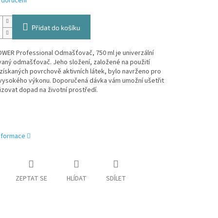
 doručení
Přidat do košíku
WER Professional Odmašťovač, 750 ml je univerzální
aný odmašťovač. Jeho složení, založené na použití
získaných povrchově aktivních látek, bylo navrženo pro
í vysokého výkonu. Doporučená dávka vám umožní ušetřit
izovat dopad na životní prostředí.
informace
ZEPTAT SE
HLÍDAT
SDÍLET