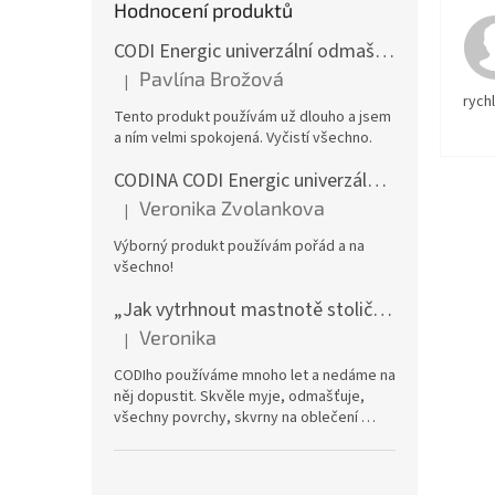
Hodnocení produktů
CODI Energic univerzální odmašťovač s rozprašovačem, 750 ml
Pavlína Brožová
|
Hodnocení produktu je 5 z 5 hvězdiček.
rych
Tento produkt používám už dlouho a jsem
a ním velmi spokojená. Vyčistí všechno.
CODINA CODI Energic univerzální odmašťovač, 5l kanystr
Veronika Zvolankova
|
Hodnocení produktu je 5 z 5 hvězdiček.
Výborný produkt používám pořád a na
všechno!
„Jak vytrhnout mastnotě stoličku“ – CODI Energic univerzální odmašťovač 750 ml (náplň), karton 12 ks | dlouhodobá zásoba
Veronika
|
Hodnocení produktu je 5 z 5 hvězdiček.
CODIho používáme mnoho let a nedáme na
něj dopustit. Skvěle myje, odmašťuje,
všechny povrchy, skvrny na oblečení …