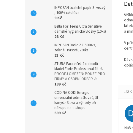
Det
INPOSAN toaletní papír 3- vrstvý
, 100% celulóza
GREE
9 Kč
odma
láte
Bella For Teens Ultra Sensitive
a min
dámské hygienické vložky (10ks)
28 Kč
V př
INPOSAN Basic ZZ 5000ks,
certi
zelené, 1vrstvé, 250ks
23 Kč
Dávk
STURA Facile čistič odpadů -
oplá
Madel Forte Professional 1lt
⚠️
PRODEJ OMEZEN: POUZE PRO
FIRMY A OSOBNÍ ODBĚR ⚠️
189 Kč
CODINA CODI Energic
univerzální odmašťovač, 5l
kanystr
Sleva a výhody při
nákupu na e-shopu
599 Kč
Náš 