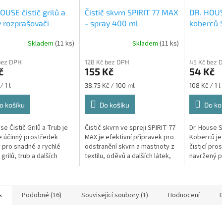
OUSE čistič grilů a
Čistič skvrn SPIRIT 77 MAX
DR. HOUSE
v rozprašovači
- spray 400 ml
koberců
ML
Skladem
(11 ks)
Skladem
(11 ks)
rné
Průměrné
cení
hodnocení
bez DPH
128 Kč bez DPH
45 Kč bez 
ktu
produktu
č
155 Kč
54 Kč
je
5,0
Měrná
Měrná
/ 1 l
38,75 Kč / 100 ml
108 Kč / 1 l
z
cena:
cena:
5
o košíku
Do košíku
Do ko
ček.
hvězdiček.
se Čistič Grilů a Trub je
Čistič skvrn ve spreji SPIRIT 77
Dr. House S
 účinný prostředek
MAX je efektivní přípravek pro
Koberců je
 pro snadné a rychlé
odstranění skvrn a mastnoty z
čisticí pro
 grilů, trub a dalších
textilu, oděvů a dalších látek,
navržený pr
ských spotřebičů, které
čalounění nebo koberců. Tento
strojích n
vystaveny vysokým
přípravek lze použít...
produkt zaj
ám...
s
Podobné (16)
Související soubory (1)
Hodnocení