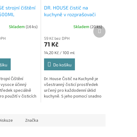
 strojní čištění
DR. HOUSE čistič na
 500ML
kuchyně v rozprašovači
500ML
Skladem
(16 ks)
Skladem
(20 ks)
Další
produkt
DPH
59 Kč bez DPH
71 Kč
Měrná
14,20 Kč / 100 ml
cena:
šíku
Do košíku
trojní Čištění
Dr. House Čistič na Kuchyně je
 vysoce účinný
všestranný čisticí prostředek
středek speciálně
určený pro každodenní úklid
o použití v čisticích
kuchyně. S jeho pomocí snadno
a koberce. Tento
odstraníte mastnotu, nečistoty
išťuje důkladné a...
a zbytky jídla z různých...
Diskuze
Značka