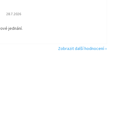
Hodnocení obchodu je 5 z 5 hvězdiček.
28.7.2026
rové jednání.
Zobrazit další hodnocení
výhodný karton 12 ks, náplň 750 ml, unive