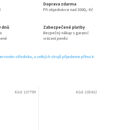
Doprava zdarma
í
Při objednávce nad 3000,- Kč
0 dnů
Zabezpečené platby
no
Bezpečný nákup s garancí
zené
vrácení peněz
ervisním středisku, u velkých strojů přijedeme přímo k
Kód:
107799
Kód:
105432