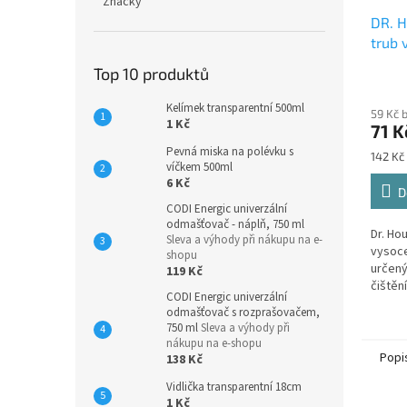
Značky
DR. H
trub 
500
Top 10 produktů
Průmě
hodno
Kelímek transparentní 500ml
59 Kč 
produ
1 Kč
71 K
je
5,0
Pevná miska na polévku s
Měrná
142 Kč 
víčkem 500ml
z
cena:
6 Kč
5
D
hvězdi
CODI Energic univerzální
odmašťovač - náplň, 750 ml
Dr. Hou
Sleva a výhody při nákupu na e-
vysoce
shopu
určený
119 Kč
čištění
CODI Energic univerzální
kuchyň
odmašťovač s rozprašovačem,
jsou 
750 ml
Sleva a výhody při
teplot
nákupu na e-shopu
Popi
138 Kč
Vidlička transparentní 18cm
1 Kč