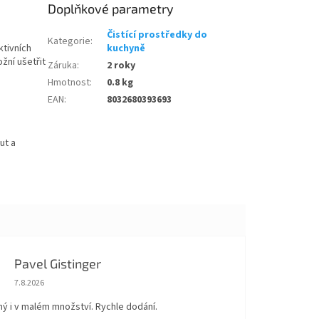
Doplňkové parametry
Čistící prostředky do
Kategorie
:
ktivních
kuchyně
žní ušetřit
Záruka
:
2 roky
Hmotnost
:
0.8 kg
EAN
:
8032680393693
ut a
Pavel Gistinger
Hodnocení obchodu je 5 z 5 hvězdiček.
7.8.2026
ný i v malém množství. Rychle dodání.