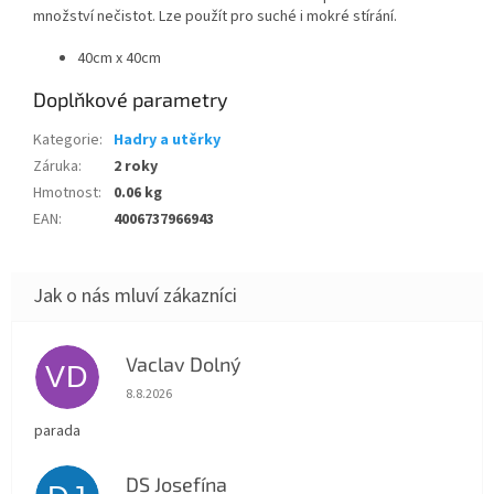
množství nečistot. Lze použít pro suché i mokré stírání.
40cm x 40cm
Doplňkové parametry
Kategorie
:
Hadry a utěrky
Záruka
:
2 roky
Hmotnost
:
0.06 kg
EAN
:
4006737966943
Vaclav Dolný
VD
Hodnocení obchodu je 5 z 5 hvězdiček.
8.8.2026
parada
DS Josefína