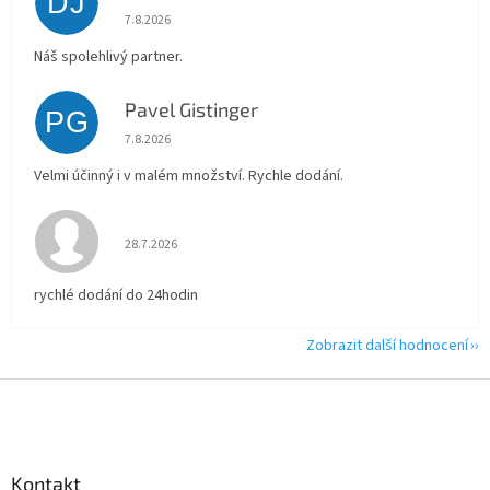
DJ
Hodnocení obchodu je 5 z 5 hvězdiček.
7.8.2026
Náš spolehlivý partner.
Pavel Gistinger
PG
Hodnocení obchodu je 5 z 5 hvězdiček.
7.8.2026
Velmi účinný i v malém množství. Rychle dodání.
Hodnocení obchodu je 5 z 5 hvězdiček.
28.7.2026
rychlé dodání do 24hodin
Zobrazit další hodnocení
Z
á
p
a
Kontakt
t