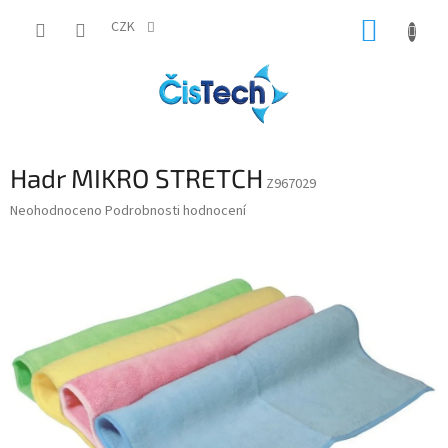
Přejít
NÁKUP
na
CZK
obsah
KOŠÍK
Hadr MIKRO STRETCH
Z967029
Průměrné
Neohodnoceno
Podrobnosti hodnocení
hodnocení
produktu
je
0,0
z
5
hvězdiček.