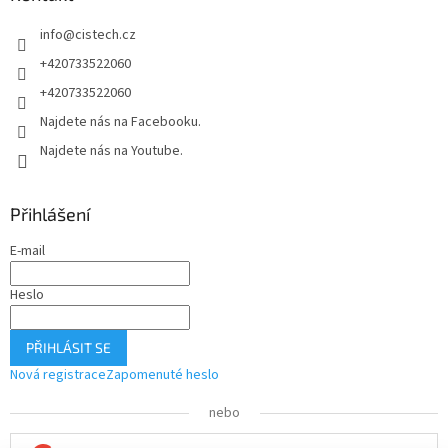
í
info
@
cistech.cz
+420733522060
+420733522060
Najdete nás na Facebooku.
Najdete nás na Youtube.
Přihlášení
E-mail
Heslo
PŘIHLÁSIT SE
Nová registrace
Zapomenuté heslo
nebo