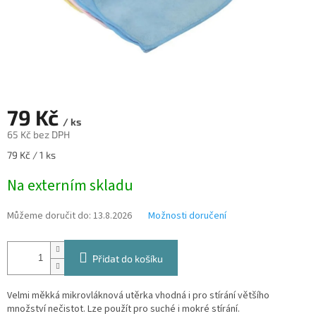
79 Kč
/ ks
65 Kč bez DPH
Měrná
79 Kč / 1 ks
cena:
Na externím skladu
Můžeme doručit do:
13.8.2026
Možnosti doručení
Přidat do košíku
Velmi měkká mikrovláknová utěrka vhodná i pro stírání většího
množství nečistot. Lze použít pro suché i mokré stírání.