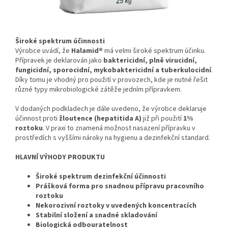
Široké spektrum účinnosti
Výrobce uvádí, že
Halamid®
má velmi široké spektrum účinku.
Přípravek je deklarován jako
baktericidní, plně virucidní,
fungicidní, sporocidní, mykobaktericidní a tuberkulocidní
.
Díky tomu je vhodný pro použití v provozech, kde je nutné řešit
různé typy mikrobiologické zátěže jedním přípravkem.
V dodaných podkladech je dále uvedeno, že výrobce deklaruje
účinnost proti
žloutence (hepatitida A)
již při použití
1%
roztoku
. V praxi to znamená možnost nasazení přípravku v
prostředích s vyššími nároky na hygienu a dezinfekční standard.
HLAVNÍ VÝHODY PRODUKTU
Široké spektrum dezinfekční účinnosti
Prášková forma pro snadnou přípravu pracovního
roztoku
Nekorozivní roztoky v uvedených koncentracích
Stabilní složení a snadné skladování
Biologická odbouratelnost