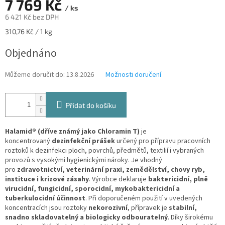
A
7 769 Kč
/ ks
6 421 Kč bez DPH
Měrná
310,76 Kč / 1 kg
cena:
Objednáno
Můžeme doručit do:
13.8.2026
Možnosti doručení
Přidat do košíku
Halamid® (dříve známý jako Chloramin T)
je
koncentrovaný
dezinfekční prášek
určený pro přípravu pracovních
roztoků k dezinfekci ploch, povrchů, předmětů, textilií i vybraných
provozů s vysokými hygienickými nároky. Je vhodný
pro
zdravotnictví, veterinární praxi, zemědělství, chovy ryb,
instituce i krizové zásahy
. Výrobce deklaruje
baktericidní, plně
virucidní, fungicidní, sporocidní, mykobaktericidní a
tuberkulocidní účinnost
. Při doporučeném použití v uvedených
koncentracích jsou roztoky
nekorozivní
, přípravek je
stabilní,
snadno skladovatelný a biologicky odbouratelný
. Díky širokému