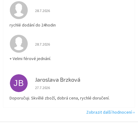
Hodnocení obchodu je 5 z 5 hvězdiček.
28.7.2026
rychlé dodání do 24hodin
Hodnocení obchodu je 5 z 5 hvězdiček.
28.7.2026
+ Velmi férové jednání.
Jaroslava Brzková
JB
Hodnocení obchodu je 5 z 5 hvězdiček.
27.7.2026
Doporučuji. Skvělé zboží, dobrá cena, rychlé doručení.
Zobrazit další hodnocení
Z
á