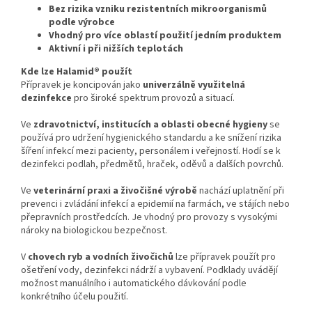
Bez rizika vzniku rezistentních mikroorganismů
podle výrobce
Vhodný pro více oblastí použití jedním produktem
Aktivní i při nižších teplotách
Kde lze Halamid® použít
Přípravek je koncipován jako
univerzálně využitelná
dezinfekce
pro široké spektrum provozů a situací.
Ve
zdravotnictví, institucích a oblasti obecné hygieny
se
používá pro udržení hygienického standardu a ke snížení rizika
šíření infekcí mezi pacienty, personálem i veřejností. Hodí se k
dezinfekci podlah, předmětů, hraček, oděvů a dalších povrchů.
Ve
veterinární praxi a živočišné výrobě
nachází uplatnění při
prevenci i zvládání infekcí a epidemií na farmách, ve stájích nebo
přepravních prostředcích. Je vhodný pro provozy s vysokými
nároky na biologickou bezpečnost.
V
chovech ryb a vodních živočichů
lze přípravek použít pro
ošetření vody, dezinfekci nádrží a vybavení. Podklady uvádějí
možnost manuálního i automatického dávkování podle
konkrétního účelu použití.