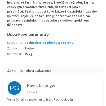
hygienu, veterinární provozy, živočišnou výrobu, farmy,
chovy ryb a vodních živočichů, dezinfekci ploch,
předmětů, textilií, obuvi i pro krizové dezinfekční zásahy
.
Uplatnění najde všude tam, kde je požadována
spolehlivá
příprava dezinfekčního roztoku s širokým spektrem
účinnosti
.
Doplňkové parametry
Kategorie
:
Dezinfekce na plochy a povrchy
Záruka
:
2 roky
Hmotnost
:
25 kg
Pavel Gistinger
PG
Hodnocení obchodu je 5 z 5 hvězdiček.
7.8.2026
Velmi účinný i v malém množství. Rychle dodání.