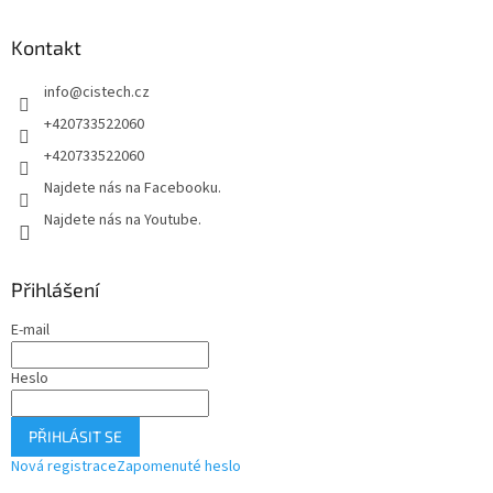
p
a
Kontakt
t
í
info
@
cistech.cz
+420733522060
+420733522060
Najdete nás na Facebooku.
Najdete nás na Youtube.
Přihlášení
E-mail
Heslo
PŘIHLÁSIT SE
Nová registrace
Zapomenuté heslo