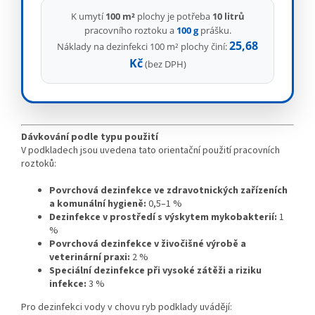
K umytí
100 m²
plochy je potřeba
10 litrů
pracovního roztoku a
100 g
prášku.
25,68
Náklady na dezinfekci 100 m² plochy činí:
Kč
(bez DPH)
Dávkování podle typu použití
V podkladech jsou uvedena tato orientační použití pracovních
roztoků:
Povrchová dezinfekce ve zdravotnických zařízeních
a komunální hygieně:
0,5–1 %
Dezinfekce v prostředí s výskytem mykobakterií:
1
%
Povrchová dezinfekce v živočišné výrobě a
veterinární praxi:
2 %
Speciální dezinfekce při vysoké zátěži a riziku
infekce:
3 %
Pro dezinfekci vody v chovu ryb podklady uvádějí: