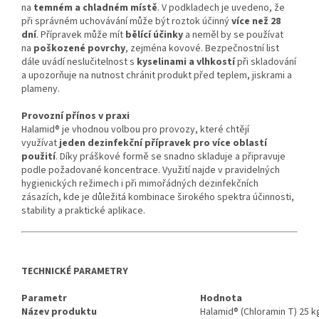
na
temném a chladném místě
. V podkladech je uvedeno, že
při správném uchovávání může být roztok účinný
více než 28
dní
. Přípravek může mít
bělící účinky
a neměl by se používat
na
poškozené povrchy
, zejména kovové. Bezpečnostní list
dále uvádí neslučitelnost s
kyselinami a vlhkostí
při skladování
a upozorňuje na nutnost chránit produkt před teplem, jiskrami a
plameny.
Provozní přínos v praxi
Halamid® je vhodnou volbou pro provozy, které chtějí
využívat
jeden dezinfekční přípravek pro více oblastí
použití
. Díky práškové formě se snadno skladuje a připravuje
podle požadované koncentrace. Využití najde v pravidelných
hygienických režimech i při mimořádných dezinfekčních
zásazích, kde je důležitá kombinace širokého spektra účinnosti,
stability a praktické aplikace.
TECHNICKÉ PARAMETRY
Parametr
Hodnota
Název produktu
Halamid® (Chloramin T) 25 k