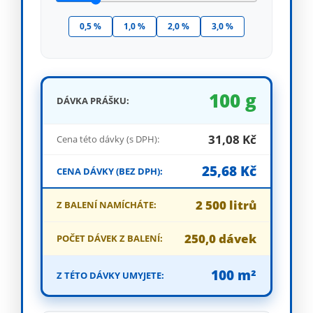
0,5 %
1,0 %
2,0 %
3,0 %
100 g
DÁVKA PRÁŠKU:
31,08 Kč
Cena této dávky (s DPH):
25,68 Kč
CENA DÁVKY (BEZ DPH):
2 500 litrů
Z BALENÍ NAMÍCHÁTE:
250,0 dávek
POČET DÁVEK Z BALENÍ:
100 m²
Z TÉTO DÁVKY UMYJETE: