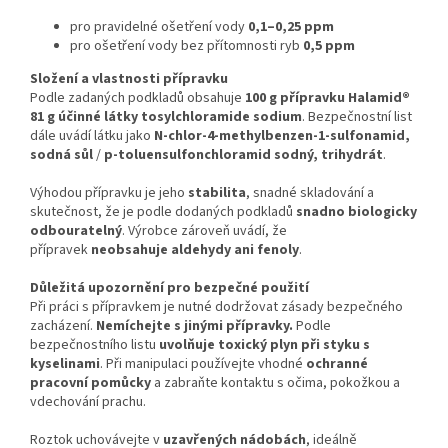
pro pravidelné ošetření vody
0,1–0,25 ppm
pro ošetření vody bez přítomnosti ryb
0,5 ppm
Složení a vlastnosti přípravku
Podle zadaných podkladů obsahuje
100 g přípravku Halamid®
81 g účinné látky tosylchloramide sodium
. Bezpečnostní list
dále uvádí látku jako
N-chlor-4-methylbenzen-1-sulfonamid,
sodná sůl
/
p-toluensulfonchloramid sodný, trihydrát
.
Výhodou přípravku je jeho
stabilita
, snadné skladování a
skutečnost, že je podle dodaných podkladů
snadno biologicky
odbouratelný
. Výrobce zároveň uvádí, že
přípravek
neobsahuje aldehydy ani fenoly
.
Důležitá upozornění pro bezpečné použití
Při práci s přípravkem je nutné dodržovat zásady bezpečného
zacházení.
Nemíchejte s jinými přípravky.
Podle
bezpečnostního listu
uvolňuje toxický plyn při styku s
kyselinami
. Při manipulaci používejte vhodné
ochranné
pracovní pomůcky
a zabraňte kontaktu s očima, pokožkou a
vdechování prachu.
Roztok uchovávejte v
uzavřených nádobách
, ideálně