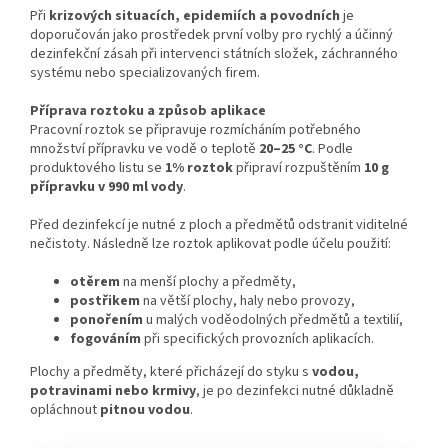
Při
krizových situacích, epidemiích a povodních
je
doporučován jako prostředek první volby pro rychlý a účinný
dezinfekční zásah při intervenci státních složek, záchranného
systému nebo specializovaných firem.
Příprava roztoku a způsob aplikace
Pracovní roztok se připravuje rozmícháním potřebného
množství přípravku ve vodě o teplotě
20–25 °C
. Podle
produktového listu se
1% roztok
připraví rozpuštěním
10 g
přípravku v 990 ml vody
.
Před dezinfekcí je nutné z ploch a předmětů odstranit viditelné
nečistoty. Následně lze roztok aplikovat podle účelu použití:
otěrem
na menší plochy a předměty,
postřikem
na větší plochy, haly nebo provozy,
ponořením
u malých voděodolných předmětů a textilií,
fogováním
při specifických provozních aplikacích.
Plochy a předměty, které přicházejí do styku s
vodou,
potravinami nebo krmivy
, je po dezinfekci nutné důkladně
opláchnout
pitnou vodou
.