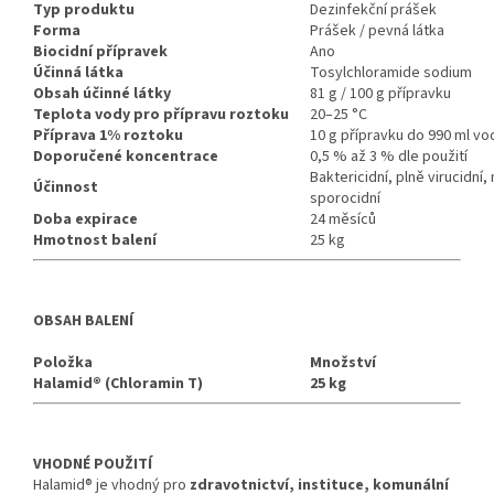
Typ produktu
Dezinfekční prášek
Forma
Prášek / pevná látka
Biocidní přípravek
Ano
Účinná látka
Tosylchloramide sodium
Obsah účinné látky
81 g / 100 g přípravku
Teplota vody pro přípravu roztoku
20–25 °C
Příprava 1% roztoku
10 g přípravku do 990 ml vo
Doporučené koncentrace
0,5 % až 3 % dle použití
Baktericidní, plně virucidní,
Účinnost
sporocidní
Doba expirace
24 měsíců
Hmotnost balení
25 kg
OBSAH BALENÍ
Položka
Množství
Halamid® (Chloramin T)
25 kg
VHODNÉ POUŽITÍ
Halamid® je vhodný pro
zdravotnictví, instituce, komunální