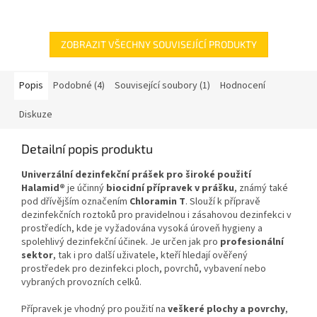
a nečistotami v náročných
podložky se...
provozech. Dezinfekční
podložky se...
ZOBRAZIT VŠECHNY SOUVISEJÍCÍ PRODUKTY
Popis
Podobné (4)
Související soubory (1)
Hodnocení
Diskuze
Detailní popis produktu
Univerzální dezinfekční prášek pro široké použití
Halamid®
je účinný
biocidní přípravek v prášku
, známý také
pod dřívějším označením
Chloramin T
. Slouží k přípravě
dezinfekčních roztoků pro pravidelnou i zásahovou dezinfekci v
prostředích, kde je vyžadována vysoká úroveň hygieny a
spolehlivý dezinfekční účinek. Je určen jak pro
profesionální
sektor
, tak i pro další uživatele, kteří hledají ověřený
prostředek pro dezinfekci ploch, povrchů, vybavení nebo
vybraných provozních celků.
Přípravek je vhodný pro použití na
veškeré plochy a povrchy
,