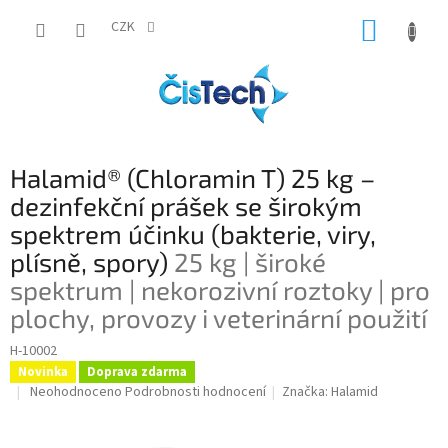
Přejít
NÁKUP
na
CZK
obsah
KOŠÍK
Halamid® (Chloramin T) 25 kg –
dezinfekční prášek se širokým
spektrem účinku (bakterie, viry,
plísně, spory)
25 kg | široké
spektrum | nekorozivní roztoky | pro
plochy, provozy i veterinární použití
H-10002
Novinka
Doprava zdarma
Průměrné
Neohodnoceno
Podrobnosti hodnocení
Značka:
Halamid
hodnocení
produktu