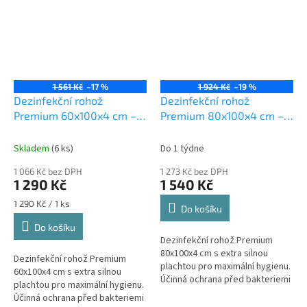
1 561 Kč
–17 %
1 924 Kč
–19 %
Dezinfekční rohož
Dezinfekční rohož
Premium 60x100x4 cm –
Premium 80x100x4 cm –
vstupní vchodová
vstupní vchodová
dezinfekční rohož pro
dezinfekční rohož pro
Skladem
(6 ks)
Do 1 týdne
obuv a menší zvířata
obuv a menší zvířata
1 066 Kč bez DPH
1 273 Kč bez DPH
1 290 Kč
1 540 Kč
Měrná
1 290 Kč / 1 ks
Do košíku
cena:
Do košíku
Dezinfekční rohož Premium
80x100x4 cm s extra silnou
Dezinfekční rohož Premium
plachtou pro maximální hygienu.
60x100x4 cm s extra silnou
Účinná ochrana před bakteriemi
plachtou pro maximální hygienu.
a nečistotami v náročných
Účinná ochrana před bakteriemi
provozech. Dezinfekční