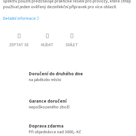
spektru použití představuje praktické řešení pro provozy, které chtějí
používat jeden ověřený dezinfekční přípravek pro více oblastí.
Detailní informace
ZEPTAT SE
HLÍDAT
SDÍLET
Doručení do druhého dne
na jakékoliv místo
Garance doručení
nepoškozeného zboží
Doprava zdarma
Při objednávce nad 3000,- Kč