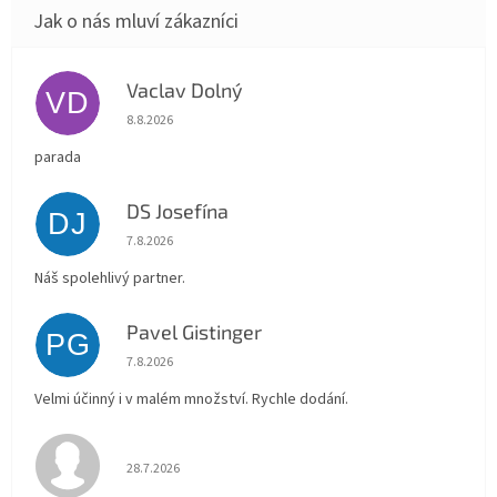
Vaclav Dolný
VD
Hodnocení obchodu je 5 z 5 hvězdiček.
8.8.2026
parada
DS Josefína
DJ
Hodnocení obchodu je 5 z 5 hvězdiček.
7.8.2026
Náš spolehlivý partner.
Pavel Gistinger
PG
Hodnocení obchodu je 5 z 5 hvězdiček.
7.8.2026
Velmi účinný i v malém množství. Rychle dodání.
Hodnocení obchodu je 5 z 5 hvězdiček.
28.7.2026