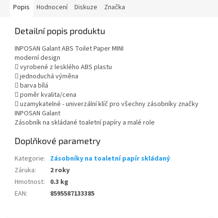
Popis
Hodnocení
Diskuze
Značka
Detailní popis produktu
INPOSAN Galant ABS Toilet Paper MINI
moderní design
 vyrobené z lesklého ABS plastu
 jednoduchá výměna
 barva bílá
 poměr kvalita/cena
 uzamykatelné - univerzální klíč pro všechny zásobníky značky
INPOSAN Galant
Zásobník na skládané toaletní papíry a malé role
Doplňkové parametry
Kategorie
:
Zásobníky na toaletní papír skládaný
Záruka
:
2 roky
Hmotnost
:
0.3 kg
EAN
:
8595587133385