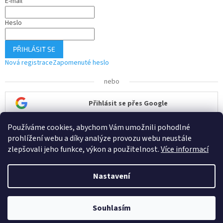
E-mail
Heslo
PŘIHLÁSIT SE
Nová registrace
Zapomenuté heslo
nebo
Přihlásit se přes Google
Používáme cookies, abychom Vám umožnili pohodlné
Přihlásit se přes Seznam
prohlížení webu a díky analýze provozu webu neustále
zlepšovali jeho funkce, výkon a použitelnost.
Více informací
Nastavení
Vytvořil Shoptet
Souhlasím
Copyright 2026
ČisTech
. Všechna práva vyhrazena.