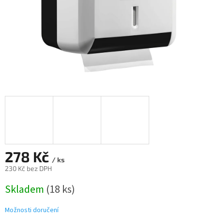
278 Kč
/ ks
230 Kč bez DPH
Měrná
Skladem
(18 ks)
cena:
Možnosti doručení