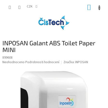
Přejít
NÁKUP
na
CZK
obsah
KOŠÍK
INPOSAN Galant ABS Toilet Paper
MINI
899608
Průměrné
Neohodnoceno
Podrobnosti hodnocení
Značka:
INPOSAN
hodnocení
produktu
je
0,0
z
5
hvězdiček.