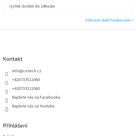
rychlé dodání do 24hodin
Zobrazit další hodnocení
Z
á
p
a
Kontakt
t
í
info
@
cistech.cz
+420733522060
+420733522060
Najdete nás na Facebooku.
Najdete nás na Youtube.
Přihlášení