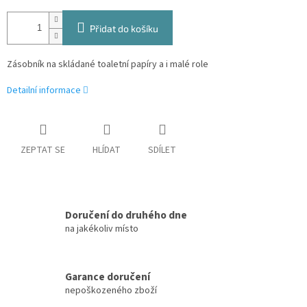
Přidat do košíku
Zásobník na skládané toaletní papíry a i malé role
Detailní informace
ZEPTAT SE
HLÍDAT
SDÍLET
Doručení do druhého dne
na jakékoliv místo
Garance doručení
nepoškozeného zboží