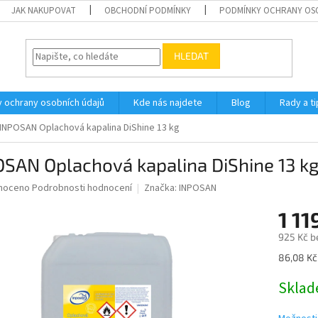
JAK NAKUPOVAT
OBCHODNÍ PODMÍNKY
PODMÍNKY OCHRANY OS
HLEDAT
 ochrany osobních údajů
Kde nás najdete
Blog
Rady a ti
INPOSAN Oplachová kapalina DiShine 13 kg
SAN Oplachová kapalina DiShine 13 k
né
noceno
Podrobnosti hodnocení
Značka:
INPOSAN
ní
1 11
u
925 Kč b
Měrná
86,08 Kč 
cena:
ek.
Skla