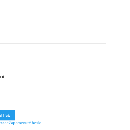
ní
IT SE
trace
Zapomenuté heslo