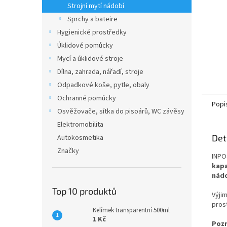
Strojní mytí nádobí
Sprchy a bateire
Hygienické prostředky
Úklidové pomůcky
Mycí a úklidové stroje
Dílna, zahrada, nářadí, stroje
Odpadkové koše, pytle, obaly
Ochranné pomůcky
Popi
Osvěžovače, sítka do pisoárů, WC závěsy
Elektromobilita
Det
Autokosmetika
Značky
INPO
kapa
nádo
Top 10 produktů
Výji
pros
Kelímek transparentní 500ml
1 Kč
Poz