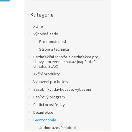
n
e
Přeskočit
l
Kategorie
kategorie
Xtline
Výhodné sady
Pro domácnost
Stroje a technika
Dezinfekční rohože a dezinfekce pro
chovy – prevence nákaz (např. ptačí
chřipka, SLAK)
Akční produkty
Vybavení pro hotely
Zásobníky, dávkovače, vybavení
Papírový program
Čistící prostředky
Dezinfekce
Gastronomie
Jednorázové nádobí