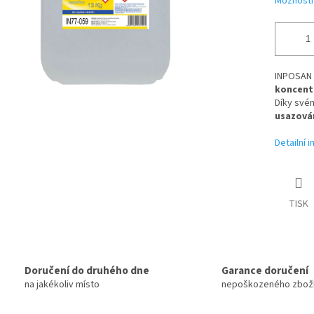
Možnosti
INPOSAN o
koncent
Díky své
usazován
Detailní 
TISK
Doručení do druhého dne
Garance doručení
na jakékoliv místo
nepoškozeného zbož