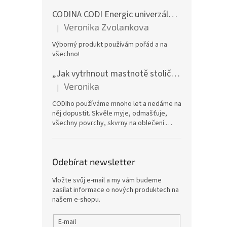
CODINA CODI Energic univerzální odmašťovač, 5l kanystr
Veronika Zvolankova
|
Hodnocení produktu je 5 z 5 hvězdiček.
Výborný produkt používám pořád a na
všechno!
„Jak vytrhnout mastnotě stoličku“ – CODI Energic univerzální odmašťovač 750 ml (náplň), karton 12 ks | dlouhodobá zásoba
Veronika
|
Hodnocení produktu je 5 z 5 hvězdiček.
CODIho používáme mnoho let a nedáme na
něj dopustit. Skvěle myje, odmašťuje,
všechny povrchy, skvrny na oblečení …
Odebírat newsletter
Vložte svůj e-mail a my vám budeme
zasílat informace o nových produktech na
našem e-shopu.
E-mail