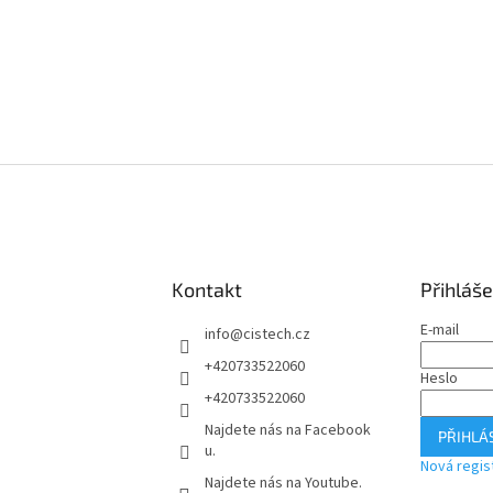
Kontakt
Přihláše
E-mail
info
@
cistech.cz
+420733522060
Heslo
+420733522060
Najdete nás na Facebook
PŘIHLÁS
u.
Nová regis
Najdete nás na Youtube.