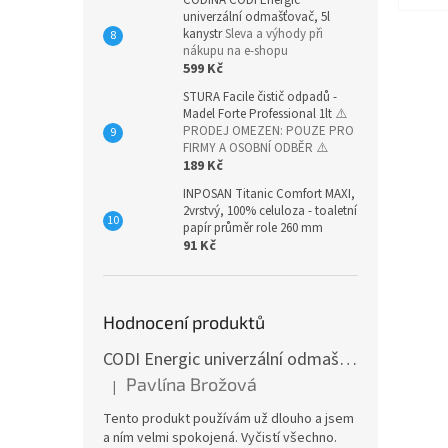
CODINA CODI Energic
univerzální odmašťovač, 5l
kanystr
Sleva a výhody při
nákupu na e-shopu
599 Kč
STURA Facile čistič odpadů -
Madel Forte Professional 1lt
⚠️
PRODEJ OMEZEN: POUZE PRO
FIRMY A OSOBNÍ ODBĚR ⚠️
189 Kč
INPOSAN Titanic Comfort MAXI,
2vrstvý, 100% celuloza - toaletní
papír průměr role 260 mm
91 Kč
Hodnocení produktů
CODI Energic univerzální odmašťovač s rozprašovačem, 750 ml
Pavlína Brožová
|
Hodnocení produktu je 5 z 5 hvězdiček.
Tento produkt používám už dlouho a jsem
a ním velmi spokojená. Vyčistí všechno.