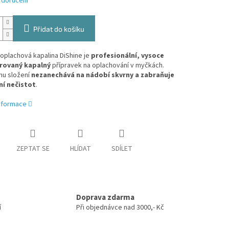
 doručení
Přidat do košíku
plachová kapalina DiShine​ je
profesionální, vysoce
rovaný kapalný
přípravek na oplachování v myčkách.
mu složení
nezanechává na nádobí skvrny a zabraňuje
í nečistot
.
informace
ZEPTAT SE
HLÍDAT
SDÍLET
Doprava zdarma
í
Při objednávce nad 3000,- Kč