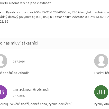
duktu
a nemá vliv na jeho vlastnosti.
ení:
Kyselina citronová 2-5% 77-92-9 201-069-1 Xi, R36 Alkoxylát mastného a
ádný datový polymer Xi; R38, R50, N Tetrasodium edetate 0,5-2% 64-02-8 2
22, 36
Hodnocení obchodu je 5 z 5 hvězdiček.
28.7.2026
lé dodání do 24hodin
+ Velmi fé
Jaroslava Brzková
JB
JH
Hodnocení obchodu je 5 z 5 hvězdiček.
27.7.2026
ručuji. Skvělé zboží, dobrá cena, rychlé doručení.
Rychlý ob