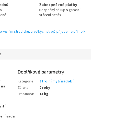
0 dnů
Zabezpečené platby
no
Bezpečný nákup s garancí
zené
vrácení peněz
ervisním středisku, u velkých strojů přijedeme přímo k
a
Doplňkové parametry
ý
Kategorie
:
Strojní mytí nádobí
 na
Záruka
:
2 roky
Hmotnost
:
13 kg
ití.
ení vada