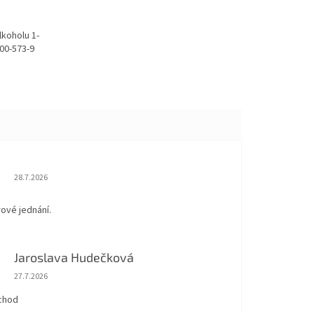
lkoholu 1-
00-573-9
Hodnocení obchodu je 5 z 5 hvězdiček.
28.7.2026
rové jednání.
Jaroslava Hudečková
Hodnocení obchodu je 5 z 5 hvězdiček.
27.7.2026
chod