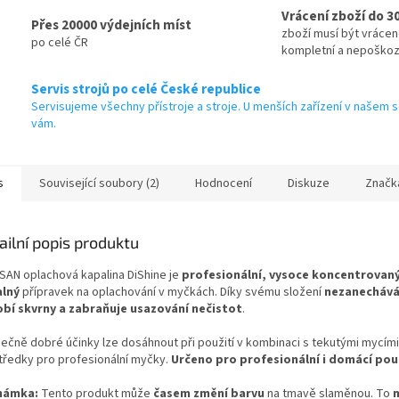
Vrácení zboží do 3
Přes 20000 výdejních míst
zboží musí být vráce
po celé ČR
kompletní a nepoško
Servis strojů po celé České republice
Servisujeme všechny přístroje a stroje. U menších zařízení v našem s
vám.
s
Související soubory (2)
Hodnocení
Diskuze
Značk
ailní popis produktu
SAN oplachová kapalina DiShine​ je
profesionální, vysoce koncentrovan
lný
přípravek na oplachování v myčkách. Díky svému složení
nezanechává
bí skvrny a zabraňuje usazování nečistot
.
mečně dobré účinky lze dosáhnout při použití v kombinaci s tekutými mycími
tředky pro profesionální myčky.
Určeno pro profesionální i domácí použ
námka:
Tento produkt může
časem změní barvu
na tmavě slaměnou. To
n