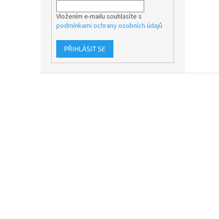
Vložením e-mailu souhlasíte s
podmínkami ochrany osobních údajů
PŘIHLÁSIT SE
Z
á
p
a
t
í