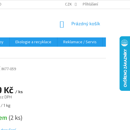
OBNÍCH ÚDAJŮ
KDE NÁS NAJDETE
CZK
Přihlášení
NÁKUPNÍ
Prázdný košík
KOŠÍK
py
Ekologie a recyklace
Reklamace / Servis
Hodnocení 
g
IN77-059
9 Kč
/ ks
ez DPH
/ 1 kg
dem
(2 ks)