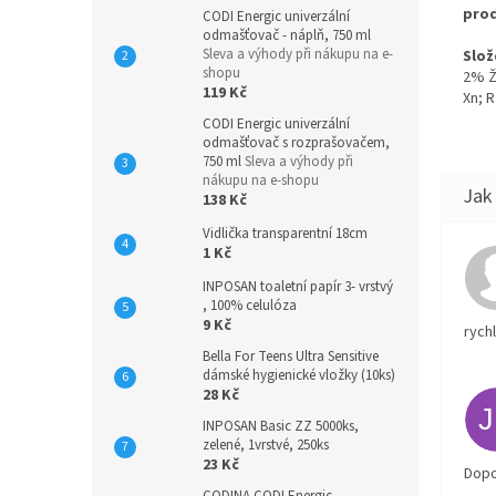
pro
CODI Energic univerzální
odmašťovač - náplň, 750 ml
Sleva a výhody při nákupu na e-
Slož
shopu
2% Ž
119 Kč
Xn; R
CODI Energic univerzální
odmašťovač s rozprašovačem,
750 ml
Sleva a výhody při
nákupu na e-shopu
138 Kč
Vidlička transparentní 18cm
1 Kč
INPOSAN toaletní papír 3- vrstvý
, 100% celulóza
9 Kč
rych
Bella For Teens Ultra Sensitive
dámské hygienické vložky (10ks)
28 Kč
INPOSAN Basic ZZ 5000ks,
zelené, 1vrstvé, 250ks
23 Kč
Dopo