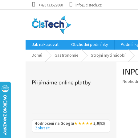
Přejít
+420733522060
info@cistech.cz
na
obsah
Jak nakupovat
Obchodní podmínky
Podmínky
Domů
Gastronomie
Strojní mytí nádobí
P
INPO
o
s
Průměr
Neohod
Přijímáme online platby
t
hodnoce
r
produkt
a
je
0,0
n
z
n
5
í
hvězdič
Hodnocení na Googlu
★★★★★
5,0
(82)
p
Zobrazit
a