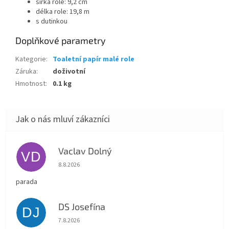
šířka role: 9,2 cm
délka role: 19,8 m
s dutinkou
Doplňkové parametry
Kategorie
:
Toaletní papír malé role
Záruka
:
doživotní
Hmotnost
:
0.1 kg
Vaclav Dolný
VD
Hodnocení obchodu je 5 z 5 hvězdiček.
8.8.2026
parada
DS Josefína
DJ
Hodnocení obchodu je 5 z 5 hvězdiček.
7.8.2026