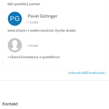
Náš spolehlivý partner.
Pavel Gistinger
PG
Hodnocení obchodu je 5 z 5 hvězdiček.
7.8.2026
Velmi účinný i v malém množství. Rychle dodání.
Hodnocení obchodu je 5 z 5 hvězdiček.
7.8.2026
+ Úžasná komunikace a spolehlivost
Zobrazit další hodnocení
Z
á
p
a
Kontakt
t