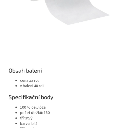
Obsah balení
cena za roli
v balení 48 rolí
Specifikační body
100 % celulóza
počet útržků: 180
třírstvý
barva: bílá