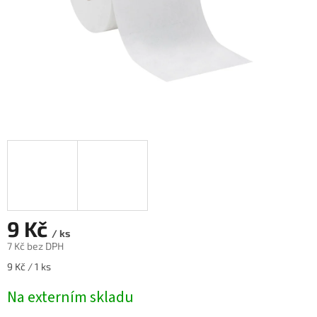
9 Kč
/ ks
7 Kč bez DPH
Měrná
9 Kč / 1 ks
cena:
Na externím skladu