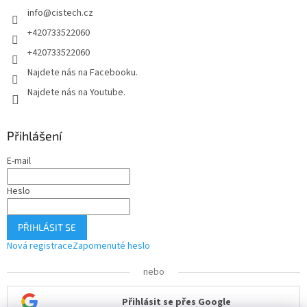
í
info
@
cistech.cz
+420733522060
+420733522060
Najdete nás na Facebooku.
Najdete nás na Youtube.
Přihlášení
E-mail
Heslo
PŘIHLÁSIT SE
Nová registrace
Zapomenuté heslo
nebo
Přihlásit se přes Google