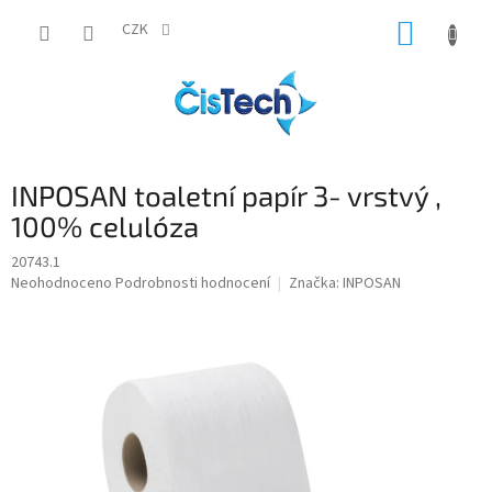
Přejít
NÁKUP
na
CZK
obsah
KOŠÍK
INPOSAN toaletní papír 3- vrstvý ,
100% celulóza
20743.1
Průměrné
Neohodnoceno
Podrobnosti hodnocení
Značka:
INPOSAN
hodnocení
produktu
je
0,0
z
5
hvězdiček.