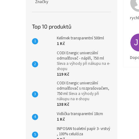
Značky
rych
Top 10 produktů
Kelímek transparentní 500ml
1 Kč
CODI Energic univerzální
Dopo
odmašťovač - náplň, 750 ml
Sleva a výhody při nákupu na e-
shopu
119 Kč
CODI Energic univerzální
odmašťovač s rozprašovačem,
750 ml
Sleva a výhody při
nákupu na e-shopu
138 Kč
Vidlička transparentní 18cm
1 Kč
INPOSAN toaletní papír 3- vrstvý
, 100% celulóza