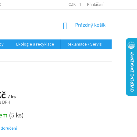
OBNÍCH ÚDAJŮ
KDE NÁS NAJDETE
CZK
Přihlášení
NÁKUPNÍ
Prázdný košík
KOŠÍK
py
Ekologie a recyklace
Reklamace / Servis
Hodnocení 
Kč
/ ks
z DPH
dem
(5 ks)
 doručení