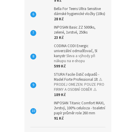
9 Kč
Bella For Teens Ultra Sensitive
dámské hygienické vložky (10ks)
28 Kč
INPOSAN Basic ZZ 5000ks,
zelené, 1vrstvé, 250ks
23 Kč
CODINA CODI Energic
univerzální odmašťovač, 5l
kanystr
Sleva a výhody při
nákupu na e-shopu
599 Kč
STURA Facile čistič odpadů -
Madel Forte Professional 1lt
⚠️
PRODEJ OMEZEN: POUZE PRO
FIRMY A OSOBNÍ ODBĚR ⚠️
189 Kč
INPOSAN Titanic Comfort MAXI,
2vrstvý, 100% celuloza - toaletní
papír průměr role 260 mm
91 Kč