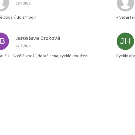
Hodnocení obchodu je 5 z 5 hvězdiček.
28.7.2026
lé dodání do 24hodin
+ Velmi fé
Jaroslava Brzková
JB
JH
Hodnocení obchodu je 5 z 5 hvězdiček.
27.7.2026
ručuji. Skvělé zboží, dobrá cena, rychlé doručení.
Rychlý ob