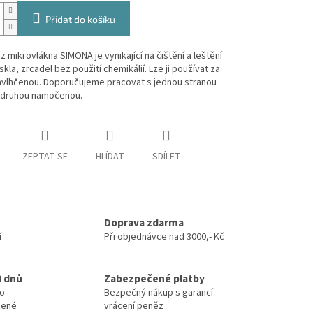
Přidat do košíku
z mikrovlákna SIMONA je vynikající na čištění a leštění
skla, zrcadel bez použití chemikálií. Lze ji používat za
navlhčenou. Doporučujeme pracovat s jednou stranou
 druhou namočenou.
ZEPTAT SE
HLÍDAT
SDÍLET
Doprava zdarma
í
Při objednávce nad 3000,- Kč
0 dnů
Zabezpečené platby
no
Bezpečný nákup s garancí
zené
vrácení peněz