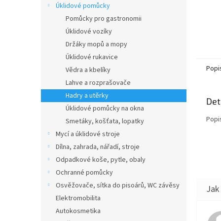
Úklidové pomůcky
Pomůcky pro gastronomii
Úklidové vozíky
Držáky mopů a mopy
Úklidové rukavice
Popi
Vědra a kbelíky
Lahve a rozprašovače
Hadry a utěrky
Det
Úklidové pomůcky na okna
Popi
Smetáky, košťata, lopatky
Mycí a úklidové stroje
Dílna, zahrada, nářadí, stroje
Odpadkové koše, pytle, obaly
Ochranné pomůcky
Osvěžovače, sítka do pisoárů, WC závěsy
Elektromobilita
Autokosmetika