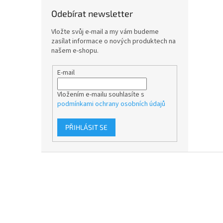
Odebírat newsletter
Vložte svůj e-mail a my vám budeme
zasílat informace o nových produktech na
našem e-shopu.
E-mail
Vložením e-mailu souhlasíte s
podmínkami ochrany osobních údajů
PŘIHLÁSIT SE
Z
á
p
a
t
í