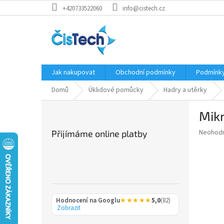
Přejít
+420733522060
info@cistech.cz
na
obsah
Jak nakupovat
Obchodní podmínky
Podmínky
Domů
Úklidové pomůcky
Hadry a utěrky
P
Mik
o
s
Průměr
Neohod
Přijímáme online platby
t
hodnoce
r
produkt
a
je
0,0
n
z
n
5
í
hvězdič
Hodnocení na Googlu
★★★★★
5,0
(82)
p
Zobrazit
a