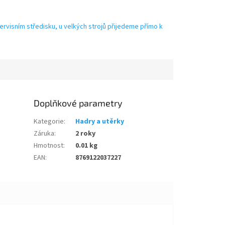
ervisním středisku, u velkých strojů přijedeme přímo k
Doplňkové parametry
Kategorie
:
Hadry a utěrky
Záruka
:
2 roky
Hmotnost
:
0.01 kg
EAN
:
8769122037227