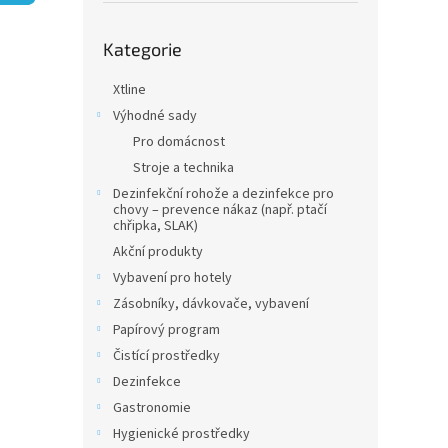
n
e
Přeskočit
l
Kategorie
kategorie
Xtline
Výhodné sady
Pro domácnost
Stroje a technika
Dezinfekční rohože a dezinfekce pro
chovy – prevence nákaz (např. ptačí
chřipka, SLAK)
Akční produkty
Vybavení pro hotely
Zásobníky, dávkovače, vybavení
Papírový program
Čistící prostředky
Dezinfekce
Gastronomie
Hygienické prostředky