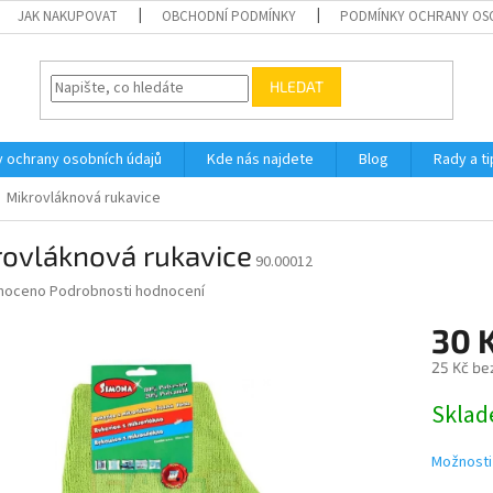
JAK NAKUPOVAT
OBCHODNÍ PODMÍNKY
PODMÍNKY OCHRANY OS
HLEDAT
 ochrany osobních údajů
Kde nás najdete
Blog
Rady a ti
Mikrovláknová rukavice
rovláknová rukavice
90.00012
né
noceno
Podrobnosti hodnocení
ní
30 
u
25 Kč be
Měrná
Skla
cena:
ek.
Možnosti