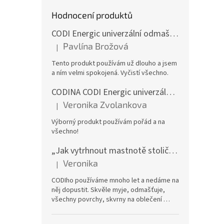
Hodnocení produktů
CODI Energic univerzální odmašťovač s rozprašovačem, 750 ml
Pavlína Brožová
|
Hodnocení produktu je 5 z 5 hvězdiček.
Tento produkt používám už dlouho a jsem
a ním velmi spokojená. Vyčistí všechno.
CODINA CODI Energic univerzální odmašťovač, 5l kanystr
Veronika Zvolankova
|
Hodnocení produktu je 5 z 5 hvězdiček.
Výborný produkt používám pořád a na
všechno!
„Jak vytrhnout mastnotě stoličku“ – CODI Energic univerzální odmašťovač 750 ml (náplň), karton 12 ks | dlouhodobá zásoba
Veronika
|
Hodnocení produktu je 5 z 5 hvězdiček.
CODIho používáme mnoho let a nedáme na
něj dopustit. Skvěle myje, odmašťuje,
všechny povrchy, skvrny na oblečení …