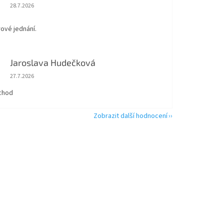
Hodnocení obchodu je 5 z 5 hvězdiček.
28.7.2026
rové jednání.
Jaroslava Hudečková
Hodnocení obchodu je 5 z 5 hvězdiček.
27.7.2026
chod
Zobrazit další hodnocení