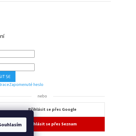
ní
IT SE
trace
Zapomenuté heslo
nebo
Přihlásit se přes Google
Přihlásit se přes Seznam
Souhlasím