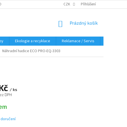
OBNÍCH ÚDAJŮ
KDE NÁS NAJDETE
CZK
Přihlášení
NÁKUPNÍ
Prázdný košík
KOŠÍK
py
Ekologie a recyklace
Reklamace / Servis
Hodnocení 
Náhradní hadice ECO PRO-EQ-3303
 Kč
/ ks
ez DPH
dem
 doručení