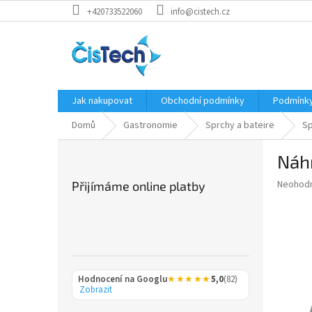
Přejít
+420733522060
info@cistech.cz
na
obsah
Jak nakupovat
Obchodní podmínky
Podmínky
Domů
Gastronomie
Sprchy a bateire
Sp
P
Náh
o
s
Průměr
Neohod
Přijímáme online platby
t
hodnoce
r
produkt
a
je
0,0
n
z
n
5
í
hvězdič
Hodnocení na Googlu
★★★★★
5,0
(82)
p
Zobrazit
a