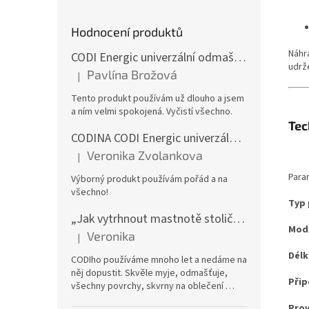
Hodnocení produktů
Náhr
CODI Energic univerzální odmašťovač s rozprašovačem, 750 ml
udrž
Pavlína Brožová
|
Hodnocení produktu je 5 z 5 hvězdiček.
Tento produkt používám už dlouho a jsem
a ním velmi spokojená. Vyčistí všechno.
Tec
CODINA CODI Energic univerzální odmašťovač, 5l kanystr
Veronika Zvolankova
|
Hodnocení produktu je 5 z 5 hvězdiček.
Para
Výborný produkt používám pořád a na
všechno!
Typ
„Jak vytrhnout mastnotě stoličku“ – CODI Energic univerzální odmašťovač 750 ml (náplň), karton 12 ks | dlouhodobá zásoba
Mod
Veronika
|
Hodnocení produktu je 5 z 5 hvězdiček.
Délk
CODIho používáme mnoho let a nedáme na
něj dopustit. Skvěle myje, odmašťuje,
Přip
všechny povrchy, skvrny na oblečení …
Pro