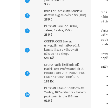
, 100% celulóza
9 Kč
Bella For Teens Ultra Sensitive
S
dé
dámské hygienické vložky (10ks)
nádo
28 Kč
větš
INPOSAN Basic ZZ 5000ks,
zelené, 1vrstvé, 250ks
Vari
23 Kč
klíč
odol
CODINA CODI Energic
prof
univerzální odmašťovač, 5l
kanystr
Sleva a výhody při
Inve
nákupu na e-shopu
599 Kč
nepř
STURA Facile čistič odpadů -
Klíč
Madel Forte Professional 1lt
⚠️
PRODEJ OMEZEN: POUZE PRO
FIRMY A OSOBNÍ ODBĚR ⚠️
189 Kč
INPOSAN Titanic Comfort MAXI,
2vrstvý, 100% celuloza - toaletní
papír průměr role 260 mm
91 Kč