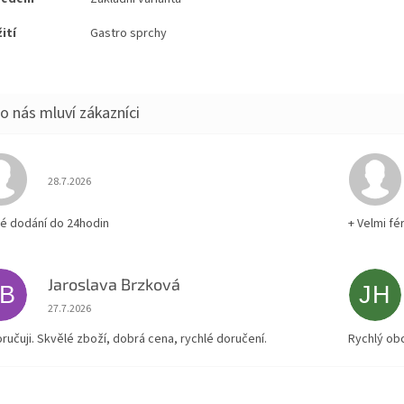
ití
Gastro sprchy
Hodnocení obchodu je 5 z 5 hvězdiček.
28.7.2026
lé dodání do 24hodin
+ Velmi fé
Jaroslava Brzková
JB
JH
Hodnocení obchodu je 5 z 5 hvězdiček.
27.7.2026
ručuji. Skvělé zboží, dobrá cena, rychlé doručení.
Rychlý ob