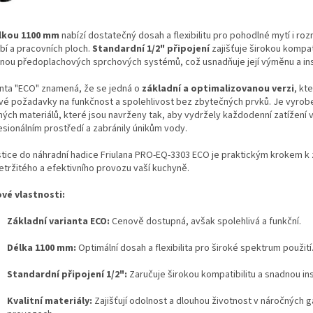
lkou 1100 mm
nabízí dostatečný dosah a flexibilitu pro pohodlné mytí i ro
bí a pracovních ploch.
Standardní 1/2" připojení
zajišťuje širokou kompati
inou předoplachových sprchových systémů, což usnadňuje její výměnu a ins
anta "ECO" znamená, že se jedná o
základní a optimalizovanou verzi
, kt
ové požadavky na funkčnost a spolehlivost bez zbytečných prvků. Je vyrob
ných materiálů, které jsou navrženy tak, aby vydržely každodenní zatížení 
esionálním prostředí a zabránily únikům vody.
stice do náhradní hadice Friulana PRO-EQ-3303 ECO je praktickým krokem k z
etržitého a efektivního provozu vaší kuchyně.
ové vlastnosti:
Základní varianta ECO:
Cenově dostupná, avšak spolehlivá a funkční.
Délka 1100 mm:
Optimální dosah a flexibilita pro široké spektrum použití
Standardní připojení 1/2":
Zaručuje širokou kompatibilitu a snadnou ins
Kvalitní materiály:
Zajišťují odolnost a dlouhou životnost v náročných g