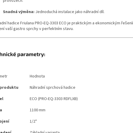
provozech.
Snadná výměna:
Jednoduchá instalace jako náhradní díl.
adní hadice Friulana PRO-EQ-3303 ECO je praktickým a ekonomickým řešen
Sleva a výhody při nákupu na e-shopu
ení vaší gastro sprchy v perfektním stavu.
hnické parametry:
Sleva a výhody při nákupu na e-shopu
metr
Hodnota
 produktu
Náhradní sprchová hadice
el
ECO (PRO-EQ-3303 RDFLXB)
a
1100 mm
ojení
1/2"
vedení
Základní varianta