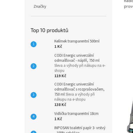
hadi
prov
Značky
Top 10 produktů
Kelímek transparentní 500ml
1 Kč
CODI Energic univerzální
odmašťovač - náplň, 750 ml
Sleva a výhody při nákupu na e-
shopu
119 Kč
CODI Energic univerzální
odmašťovač s rozprašovačem,
750 ml
Sleva a výhody při
nákupu na e-shopu
138 Kč
Vidlička transparentní 18cm
1 Kč
INPOSAN toaletní papír 3- vrstvý