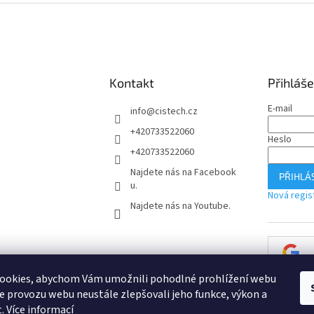
Kontakt
Přihláše
E-mail
info
@
cistech.cz
+420733522060
Heslo
+420733522060
Najdete nás na Facebook
PŘIHLÁS
u.
Nová regis
Najdete nás na Youtube.
ookies, abychom Vám umožnili pohodlné prohlížení webu
ze provozu webu neustále zlepšovali jeho funkce, výkon a
t.
Více informací