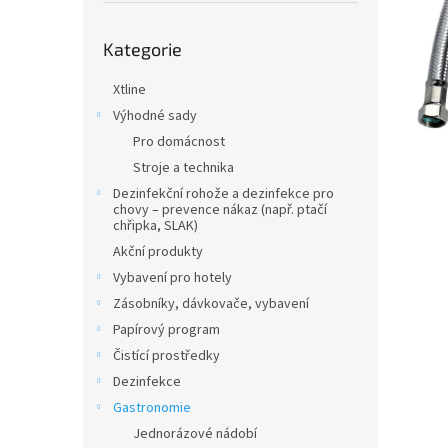
n
e
Přeskočit
l
Kategorie
kategorie
Xtline
Výhodné sady
Pro domácnost
Stroje a technika
Dezinfekční rohože a dezinfekce pro
chovy – prevence nákaz (např. ptačí
chřipka, SLAK)
Akční produkty
Vybavení pro hotely
Zásobníky, dávkovače, vybavení
Papírový program
Čistící prostředky
Dezinfekce
Gastronomie
Jednorázové nádobí