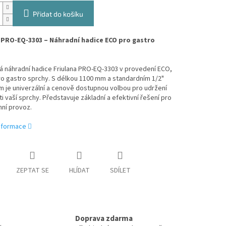
Přidat do košíku
 PRO-EQ-3303 – Náhradní hadice ECO pro gastro
á náhradní hadice Friulana PRO-EQ-3303 v provedení ECO,
o gastro sprchy. S délkou 1100 mm a standardním 1/2"
m je univerzální a cenově dostupnou volbou pro udržení
i vaší sprchy. Představuje základní a efektivní řešení pro
ní provoz.
informace
ZEPTAT SE
HLÍDAT
SDÍLET
Doprava zdarma