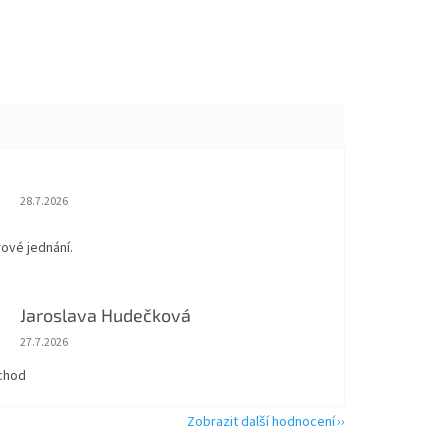
Hodnocení obchodu je 5 z 5 hvězdiček.
28.7.2026
rové jednání.
Jaroslava Hudečková
Hodnocení obchodu je 5 z 5 hvězdiček.
27.7.2026
chod
Zobrazit další hodnocení