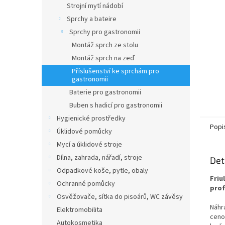
Strojní mytí nádobí
Sprchy a bateire
Sprchy pro gastronomii
Montáž sprch ze stolu
Montáž sprch na zeď
Příslušenství ke sprchám pro
gastronomii
Baterie pro gastronomii
Buben s hadicí pro gastronomii
Hygienické prostředky
Popi
Úklidové pomůcky
Mycí a úklidové stroje
Dílna, zahrada, nářadí, stroje
Det
Odpadkové koše, pytle, obaly
Friu
Ochranné pomůcky
prof
Osvěžovače, sítka do pisoárů, WC závěsy
Náhra
Elektromobilita
ceno
Autokosmetika