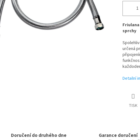
Friulana
sprchy
Spolehliv
určená pr
připojení
funkčnost
každoden
Detailní 
TISK
Doručení do druhého dne
Garance doručení