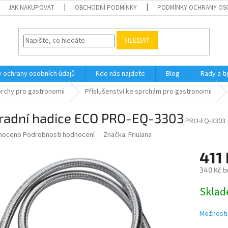
JAK NAKUPOVAT
OBCHODNÍ PODMÍNKY
PODMÍNKY OCHRANY OS
HLEDAT
 ochrany osobních údajů
Kde nás najdete
Blog
Rady a ti
rchy pro gastronomii
Příslušenství ke sprchám pro gastronomii
radní hadice ECO PRO-EQ-3303
PRO-EQ-3303
né
noceno
Podrobnosti hodnocení
Značka:
Friulana
ní
411
u
340 Kč b
Měrná
Skla
cena:
ek.
Možnosti