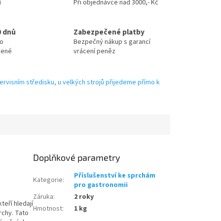
í
Při objednávce nad 3000,- Kč
0 dnů
Zabezpečené platby
no
Bezpečný nákup s garancí
zené
vrácení peněz
ervisním středisku, u velkých strojů přijedeme přímo k
Doplňkové parametry
Příslušenství ke sprchám
Kategorie
:
pro gastronomii
Záruka
:
2 roky
teří hledají
Hmotnost
:
1 kg
rchy. Tato