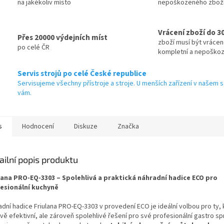
na jakékoliv místo
nepoškozeného zbož
Vrácení zboží do 3
Přes 20000 výdejních míst
zboží musí být vráce
po celé ČR
kompletní a nepoško
Servis strojů po celé České republice
Servisujeme všechny přístroje a stroje. U menších zařízení v našem s
vám.
s
Hodnocení
Diskuze
Značka
ailní popis produktu
lana PRO-EQ-3303 – Spolehlivá a praktická náhradní hadice ECO pro
esionální kuchyně
dní hadice Friulana PRO-EQ-3303 v provedení ECO je ideální volbou pro ty, k
vě efektivní, ale zároveň spolehlivé řešení pro své profesionální gastro sp