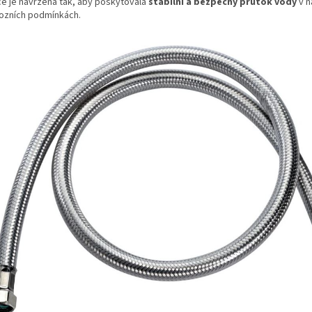
ce je navržena tak, aby poskytovala
stabilní a bezpečný průtok vody
v n
ozních podmínkách.