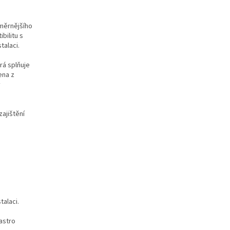
změrnějšího
bilitu s
talaci.
erá splňuje
ena z
v
ajištění
.
talaci.
astro