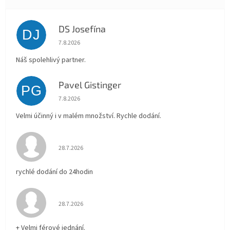
DS Josefína
DJ
Hodnocení obchodu je 5 z 5 hvězdiček.
7.8.2026
Náš spolehlivý partner.
Pavel Gistinger
PG
Hodnocení obchodu je 5 z 5 hvězdiček.
7.8.2026
Velmi účinný i v malém množství. Rychle dodání.
Hodnocení obchodu je 5 z 5 hvězdiček.
28.7.2026
rychlé dodání do 24hodin
Hodnocení obchodu je 5 z 5 hvězdiček.
28.7.2026
+ Velmi férové jednání.