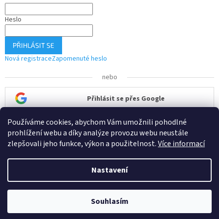
Heslo
PŘIHLÁSIT SE
Nová registrace
Zapomenuté heslo
nebo
Přihlásit se přes Google
Používáme cookies, abychom Vám umožnili pohodlné
Přihlásit se přes Seznam
prohlížení webu a díky analýze provozu webu neustále
zlepšovali jeho funkce, výkon a použitelnost.
Více informací
Nastavení
Vytvořil Shoptet
Souhlasím
Copyright 2026
ČisTech
. Všechna práva vyhrazena.