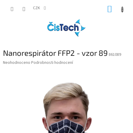
Přejít
NÁKUP
na
CZK
obsah
KOŠÍK
Nanorespirátor FFP2 - vzor 89
861089
Průměrné
Neohodnoceno
Podrobnosti hodnocení
hodnocení
produktu
je
0,0
z
5
hvězdiček.