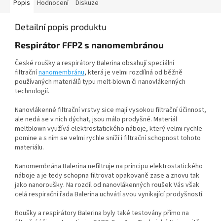
Popis
Hodnocení
Diskuze
Detailní popis produktu
Respirátor FFP2 s nanomembránou
České roušky a respirátory Balerina obsahují speciální
filtrační
nanomembránu
, která je velmi rozdílná od běžně
používaných materiálů typu melt-blown či nanovlákenných
technologií.
Nanovlákenné filtrační vrstvy sice mají vysokou filtrační účinnost,
ale nedá se v nich dýchat, jsou málo prodyšné. Materiál
meltblown využívá elektrostatického náboje, který velmi rychle
pomine a s ním se velmi rychle sníží i filtrační schopnost tohoto
materiálu.
Nanomembrána Balerina nefiltruje na principu elektrostatického
náboje a je tedy schopna filtrovat opakovaně zase a znovu tak
jako nanoroušky. Na rozdíl od nanovlákenných roušek Vás však
celá respirační řada Balerina uchvátí svou vynikající prodyšností.
Roušky a respirátory Balerina byly také testovány přímo na