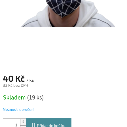
40 Kč
/ ks
33 Kč bez DPH
Měrná
Skladem
(19 ks)
cena:
Možnosti doručení
Přidat do košíku