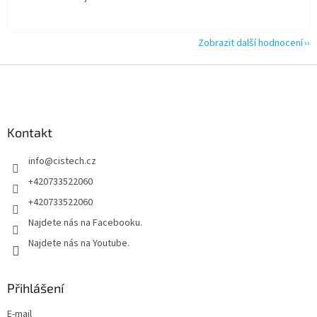
Zobrazit další hodnocení
Z
á
p
a
Kontakt
t
í
info
@
cistech.cz
+420733522060
+420733522060
Najdete nás na Facebooku.
Najdete nás na Youtube.
Přihlášení
E-mail