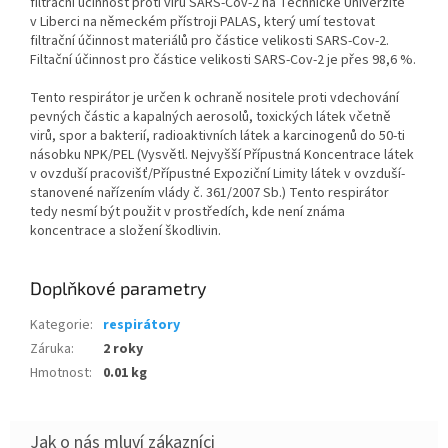
filtrační účinnost proti viru SARS-Cov-2 na Technické Univerzitě
v Liberci na německém přístroji PALAS, který umí testovat
filtrační účinnost materiálů pro částice velikosti SARS-Cov-2.
Filtační účinnost pro částice velikosti SARS-Cov-2 je přes 98,6 %.
Tento respirátor je určen k ochraně nositele proti vdechování
pevných částic a kapalných aerosolů, toxických látek včetně
virů, spor a bakterií, radioaktivních látek a karcinogenů do 50-ti
násobku NPK/PEL (Vysvětl. Nejvyšší Přípustná Koncentrace látek
v ovzduší pracovišť/Přípustné Expoziční Limity látek v ovzduší-
stanovené nařízením vlády č. 361/2007 Sb.) Tento respirátor
tedy nesmí být použit v prostředích, kde není známa
koncentrace a složení škodlivin.
Doplňkové parametry
Kategorie
:
respirátory
Záruka
:
2 roky
Hmotnost
:
0.01 kg