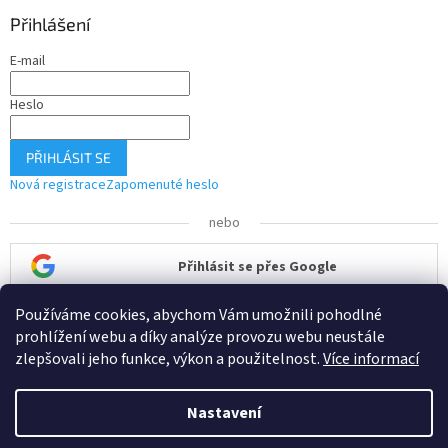
Přihlášení
E-mail
Heslo
PŘIHLÁSIT SE
Nová registrace
Zapomenuté heslo
nebo
Přihlásit se přes Google
Používáme cookies, abychom Vám umožnili pohodlné
Přihlásit se přes Seznam
prohlížení webu a díky analýze provozu webu neustále
zlepšovali jeho funkce, výkon a použitelnost.
Více informací
Nastavení
Vytvořil Shoptet