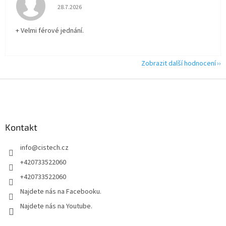
Hodnocení obchodu je 5 z 5 hvězdiček.
28.7.2026
+ Velmi férové jednání.
Zobrazit další hodnocení
Z
á
p
a
Kontakt
t
í
info
@
cistech.cz
+420733522060
+420733522060
Najdete nás na Facebooku.
Najdete nás na Youtube.