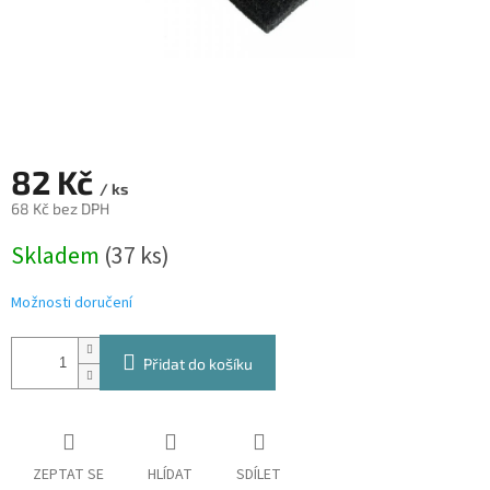
82 Kč
/ ks
68 Kč bez DPH
Měrná
Skladem
(37 ks)
cena:
Možnosti doručení
Přidat do košíku
ZEPTAT SE
HLÍDAT
SDÍLET