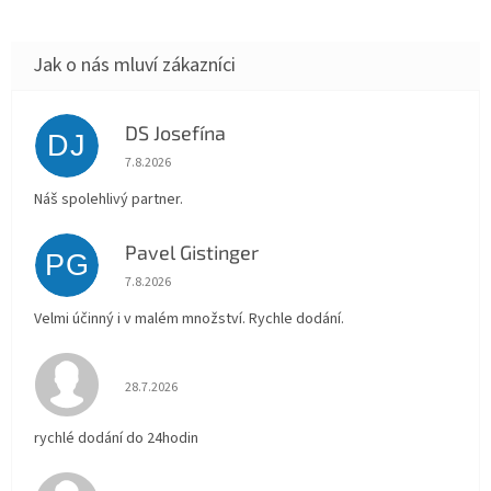
DS Josefína
DJ
Hodnocení obchodu je 5 z 5 hvězdiček.
7.8.2026
Náš spolehlivý partner.
Pavel Gistinger
PG
Hodnocení obchodu je 5 z 5 hvězdiček.
7.8.2026
Velmi účinný i v malém množství. Rychle dodání.
Hodnocení obchodu je 5 z 5 hvězdiček.
28.7.2026
rychlé dodání do 24hodin