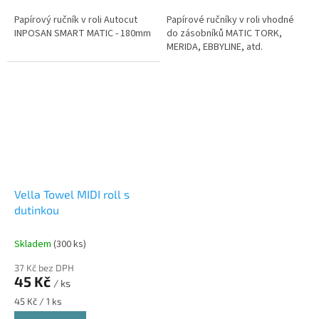
Papírový ručník v roli Autocut
Papírové ručníky v roli vhodné
INPOSAN SMART MATIC - 180mm
do zásobníků MATIC TORK,
MERIDA, EBBYLINE, atd.
Vella Towel MIDI roll s
dutinkou
Skladem
(300 ks)
37 Kč bez DPH
45 Kč
/ ks
Měrná
45 Kč / 1 ks
cena: