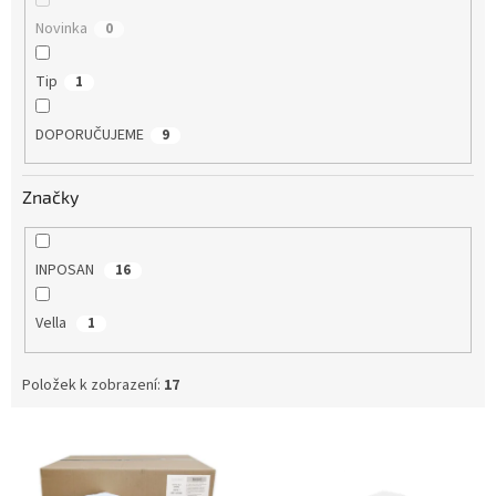
Novinka
0
Tip
1
DOPORUČUJEME
9
Značky
INPOSAN
16
Vella
1
Položek k zobrazení:
17
V
ý
p