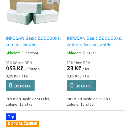
INPOSAN Basic ZZ 5000ks,
INPOSAN Basic ZZ 5000ks,
zelené, 1vrstvé
zelené, 1vrstvé, 250ks
Skladem
(8 Karton)
Skladem
(180 ks)
Průměrné
Průměrné
hodnocení
hodnocení
374 Kč bez DPH
19 Kč bez DPH
produktu
produktu
453 Kč
23 Kč
/ Karton
/ ks
je
je
5,0
5,0
Měrná
Měrná
0,09 Kč / 1 ks
0,09 Kč / 1 ks
z
z
cena:
cena:
Do košíku
Do košíku
5
5
hvězdiček.
hvězdiček.
INPOSAN Basic ZZ 5000ks,
INPOSAN Basic ZZ 5000ks,
zelené, 1vrstvé
zelené, 1vrstvé
Tip
DOPORUČUJEME