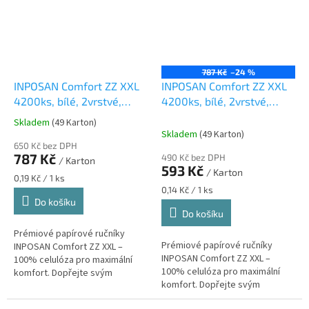
787 Kč
–24 %
INPOSAN Comfort ZZ XXL
INPOSAN Comfort ZZ XXL
4200ks, bílé, 2vrstvé,
4200ks, bílé, 2vrstvé,
100% celuloza
100% celuloza, 32 kartonů
Skladem
(49 Karton)
Průměrné
Skladem
(49 Karton)
hodnocení
650 Kč bez DPH
produktu
787 Kč
490 Kč bez DPH
/ Karton
je
593 Kč
/ Karton
5,0
Měrná
0,19 Kč / 1 ks
z
cena:
Měrná
0,14 Kč / 1 ks
cena:
Do košíku
5
Do košíku
hvězdiček.
Prémiové papírové ručníky
Prémiové papírové ručníky
INPOSAN Comfort ZZ XXL –
INPOSAN Comfort ZZ XXL –
100% celulóza pro maximální
100% celulóza pro maximální
komfort. Dopřejte svým
komfort. Dopřejte svým
zákazníkům i zaměstnancům
zákazníkům i zaměstnancům
nadstandardní péči s extra