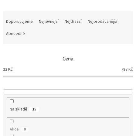
Ř
a
Doporučujeme
Nejlevnější
Nejdražší
Nejprodávanější
z
e
Abecedně
n
í
p
Cena
r
o
22
Kč
787
Kč
d
u
k
t
ů
Na skladě
15
Akce
0