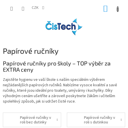
Přejít
NÁKUP
na
CZK
obsah
KOŠÍK
Papírové ručníky
Papírové ručníky pro školy – TOP výběr za
EXTRA ceny
Zajistěte hygienu ve vaší škole s naším speciálním výběrem
nejžádanějších papírových ručníků. Nabízíme vysoce kvalitní a savé
ručníky, které jsou ideální pro toalety, umývárny i kuchyňky. Díky
výhodným cenám ušetříte a zároveň poskytnete žákům i učitelům
spolehlivý způsob, jak si udržet čisté ruce.
Papírové ručníky v
Papírové ručníky v
roli bez dutinky
roli s dutinkou