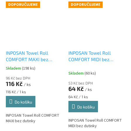
DOPORUČUJEME
DOPORUČUJEME
INPOSAN Towel Roll
INPOSAN Towel Roll
COMFORT MAXI bez
COMFORT MIDI bez
dutinky
dutinky
Skladem
(198 ks)
Průměrné
Skladem
(60 ks)
hodnocení
96 Kč bez DPH
produktu
116 Kč
53 Kč bez DPH
/ ks
je
64 Kč
/ ks
5,0
Měrná
116 Kč / 1 ks
z
cena:
Měrná
64 Kč / 1 ks
cena:
Do košíku
5
Do košíku
hvězdiček.
INPOSAN Towel Roll COMFORT
INPOSAN Towel Roll COMFORT
MAXI bez dutinky
MIDI bez dutinky