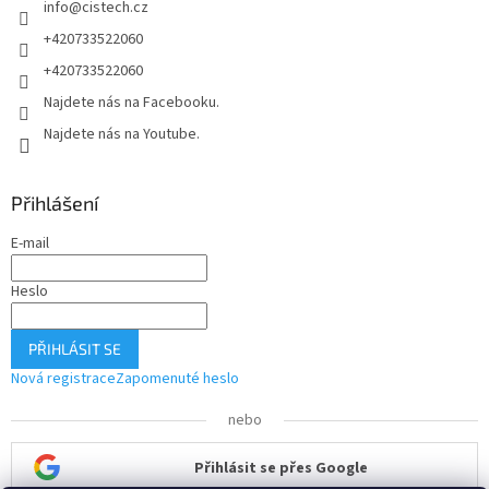
info
@
cistech.cz
+420733522060
+420733522060
Najdete nás na Facebooku.
Najdete nás na Youtube.
Přihlášení
E-mail
Heslo
PŘIHLÁSIT SE
Nová registrace
Zapomenuté heslo
nebo
Přihlásit se přes Google