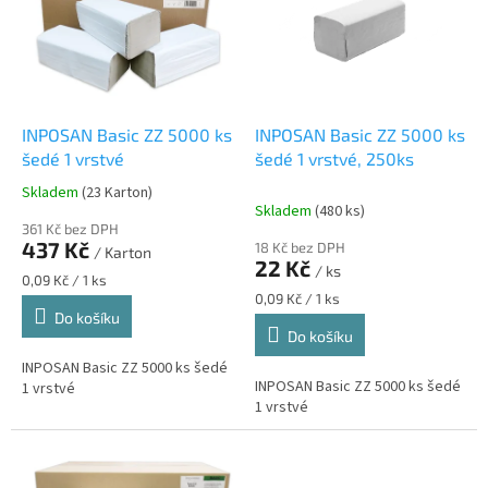
i
s
p
r
o
d
INPOSAN Basic ZZ 5000 ks
INPOSAN Basic ZZ 5000 ks
u
šedé 1 vrstvé
šedé 1 vrstvé, 250ks
k
Skladem
(23 Karton)
Průměrné
t
Skladem
(480 ks)
hodnocení
ů
361 Kč bez DPH
produktu
437 Kč
18 Kč bez DPH
/ Karton
je
22 Kč
/ ks
5,0
Měrná
0,09 Kč / 1 ks
z
cena:
Měrná
0,09 Kč / 1 ks
cena:
Do košíku
5
Do košíku
hvězdiček.
INPOSAN Basic ZZ 5000 ks šedé
INPOSAN Basic ZZ 5000 ks šedé
1 vrstvé
1 vrstvé