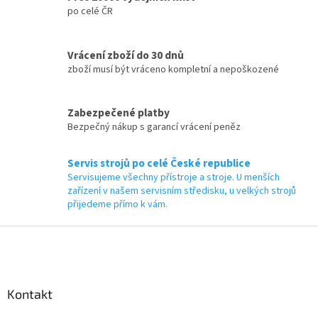
s
po celé ČR
u
Vrácení zboží do 30 dnů
zboží musí být vráceno kompletní a nepoškozené
Zabezpečené platby
Bezpečný nákup s garancí vrácení peněz
Servis strojů po celé České republice
Servisujeme všechny přístroje a stroje. U menších
zařízení v našem servisním středisku, u velkých strojů
přijedeme přímo k vám.
Z
á
p
a
Kontakt
t
í