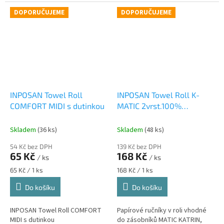
DOPORUČUJEME
DOPORUČUJEME
INPOSAN Towel Roll
INPOSAN Towel Roll K-
COMFORT MIDI s dutinkou
MATIC 2vrst.100%
celuloza
Skladem
(36 ks)
Skladem
(48 ks)
54 Kč bez DPH
139 Kč bez DPH
65 Kč
168 Kč
/ ks
/ ks
Měrná
Měrná
65 Kč / 1 ks
168 Kč / 1 ks
cena:
cena:
Do košíku
Do košíku
INPOSAN Towel Roll COMFORT
Papírové ručníky v roli vhodné
MIDI s dutinkou
do zásobníků MATIC KATRIN,