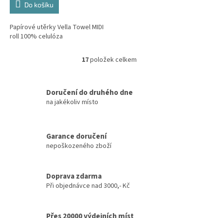
Do košíku
Papírové utěrky Vella Towel MIDI
roll 100% celulóza
17
položek celkem
O
v
l
á
Doručení do druhého dne
d
na jakékoliv místo
a
c
í
Garance doručení
p
nepoškozeného zboží
r
v
k
y
Doprava zdarma
v
Při objednávce nad 3000,- Kč
ý
p
i
Přes 20000 výdejních míst