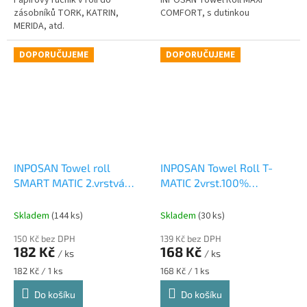
Papírový ručník v roli do
INPOSAN Towel Roll MAXI
zásobníků TORK, KATRIN,
COMFORT, s dutinkou
MERIDA, atd.
DOPORUČUJEME
DOPORUČUJEME
INPOSAN Towel roll
INPOSAN Towel Roll T-
SMART MATIC 2.vrstvá
MATIC 2vrst.100%
100% celulóza 180mm
celuloza
Skladem
(144 ks)
Skladem
(30 ks)
150 Kč bez DPH
139 Kč bez DPH
182 Kč
168 Kč
/ ks
/ ks
Měrná
Měrná
182 Kč / 1 ks
168 Kč / 1 ks
cena:
cena:
Do košíku
Do košíku