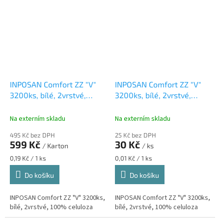
nadstandardní péči s extra
jemnými a vysoce...
jemnými a vysoce...
INPOSAN Comfort ZZ "V"
INPOSAN Comfort ZZ "V"
3200ks, bílé, 2vrstvé,
3200ks, bílé, 2vrstvé,
100% celuloza
100% celuloza, 160ks
Na externím skladu
Na externím skladu
495 Kč bez DPH
25 Kč bez DPH
599 Kč
30 Kč
/ Karton
/ ks
Měrná
Měrná
0,19 Kč / 1 ks
0,01 Kč / 1 ks
cena:
cena:
Do košíku
Do košíku
INPOSAN Comfort ZZ "V" 3200ks,
INPOSAN Comfort ZZ "V" 3200ks,
bílé, 2vrstvé, 100% celuloza
bílé, 2vrstvé, 100% celuloza