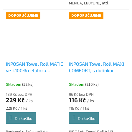
MERIDA, EBBYLINE, atd.
DOPORUČUJEME
DOPORUČUJEME
INPOSAN Towel Roll MATIC
INPOSAN Towel Roll MAXI
vrst.100% celuloza
COMFORT, s dutinkou
200mm
Skladem
(12 ks)
Skladem
(216 ks)
189 Kč bez DPH
96 Kč bez DPH
229 Kč
116 Kč
/ ks
/ ks
Měrná
Měrná
229 Kč / 1 ks
116 Kč / 1 ks
cena:
cena:
Do košíku
Do košíku