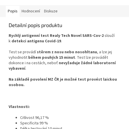
Popis
Hodnocení
Diskuze
Detailní popis produktu
Rychlý antigenní test Realy Tech Novel SARS-Cov-2
slouží
k
detekci antigenu Covid-19
.
Test se provádí
stěrem z nosu nebo nosohltanu
, a lze jej
vyhodnotit
během pouhých 15 minut
. Test lze provádět
dokonce i na cestách, neboť
nevyžaduje žádné laboratorní
vybavení
.
Na základě povolení MZ ČR je možné test provést laickou
osobou.
Vlastnosti:
Citlivost 96,17 %
Specificita 99 %
Délka testování 10 minut