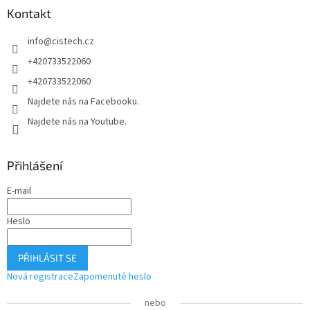
Kontakt
t
í
info
@
cistech.cz
+420733522060
+420733522060
Najdete nás na Facebooku.
Najdete nás na Youtube.
Přihlášení
E-mail
Heslo
PŘIHLÁSIT SE
Nová registrace
Zapomenuté heslo
nebo