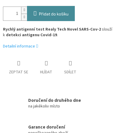
Přidat do košíku
Rychlý antigenní test Realy Tech Novel SARS-Cov-2
slouží
k
detekci antigenu Covid-19
.
Detailní informace
ZEPTAT SE
HLÍDAT
SDÍLET
Doručení do druhého dne
na jakékoliv místo
Garance doručení
nepoškozeného zboží