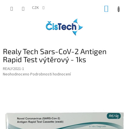
Přejít
NÁKUP
na
CZK
obsah
KOŠÍK
Realy Tech Sars-CoV-2 Antigen
Rapid Test výtěrový - 1ks
REALY2021-1
Průměrné
Neohodnoceno
Podrobnosti hodnocení
hodnocení
produktu
je
0,0
z
5
hvězdiček.