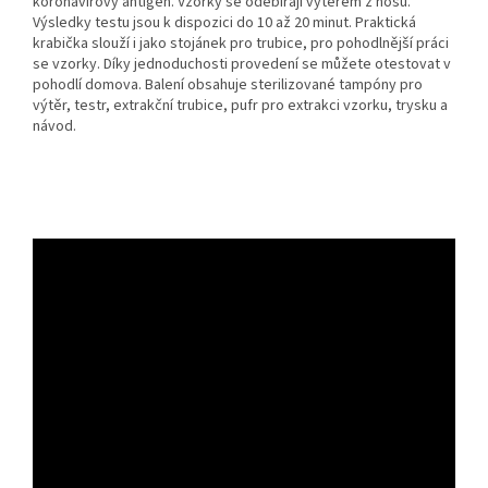
koronavirový antigen. Vzorky se odebírají výtěrem z nosu.
Výsledky testu jsou k dispozici do 10 až 20 minut. Praktická
krabička slouží i jako stojánek pro trubice, pro pohodlnější práci
se vzorky. Díky jednoduchosti provedení se můžete otestovat v
pohodlí domova. Balení obsahuje sterilizované tampóny pro
výtěr, testr, extrakční trubice, pufr pro extrakci vzorku, trysku a
návod.