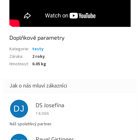
Doplňkové parametry
Kategorie
:
testy
Záruka
:
2 roky
Hmotnost
:
0.05 kg
DS Josefína
DJ
Hodnocení obchodu je 5 z 5 hvězdiček.
7.8.2026
Náš spolehlivý partner.
Pavel Gistinger