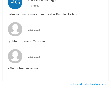
PG
Hodnocení obchodu je 5 z 5 hvězdiček.
7.8.2026
Velmi účinný i v malém množství. Rychle dodání.
Hodnocení obchodu je 5 z 5 hvězdiček.
28.7.2026
rychlé dodání do 24hodin
Hodnocení obchodu je 5 z 5 hvězdiček.
28.7.2026
+ Velmi férové jednání.
Zobrazit další hodnocení
Z
á
p
a