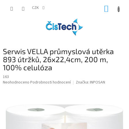
Přejít
NÁKUP
na
CZK
obsah
KOŠÍK
Serwis VELLA průmyslová utěrka
893 útržků, 26x22,4cm, 200 m,
100% celulóza
163
Průměrné
Neohodnoceno
Podrobnosti hodnocení
Značka:
INPOSAN
hodnocení
produktu
je
0,0
z
5
hvězdiček.