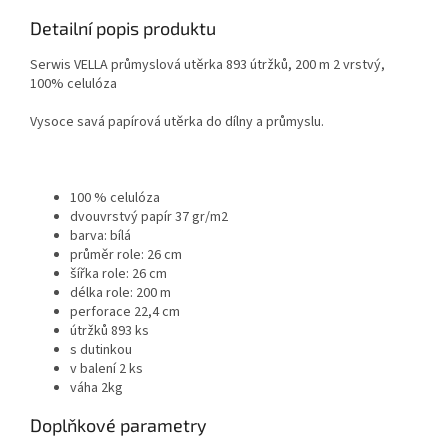
Detailní popis produktu
Serwis VELLA průmyslová utěrka 893 útržků, 200 m 2 vrstvý,
100% celulóza
Vysoce savá papírová utěrka do dílny a průmyslu.
100 % celulóza
dvouvrstvý papír 37 gr/m2
barva: bílá
průměr role: 26 cm
šířka role: 26 cm
délka role: 200 m
perforace 22,4 cm
útržků 893 ks
s dutinkou
v balení 2 ks
váha 2kg
Doplňkové parametry