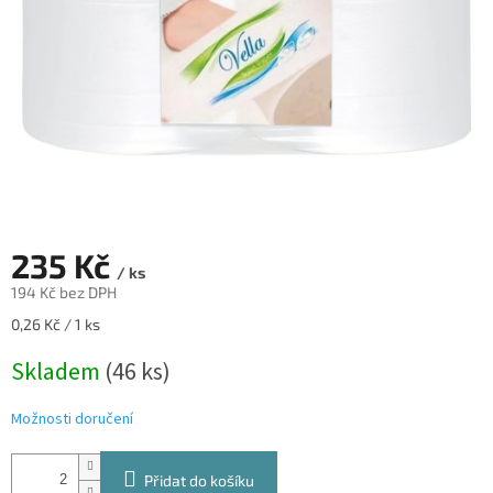
235 Kč
/ ks
194 Kč bez DPH
Měrná
0,26 Kč / 1 ks
cena:
Skladem
(46 ks)
Možnosti doručení
Přidat do košíku