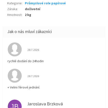
Kategorie
:
Průmyslové role papírové
Záruka
:
doživotní
Hmotnost
:
2 kg
Hodnocení obchodu je 5 z 5 hvězdiček.
28.7.2026
rychlé dodání do 24hodin
Hodnocení obchodu je 5 z 5 hvězdiček.
28.7.2026
+ Velmi férové jednání.
Jaroslava Brzková
JB