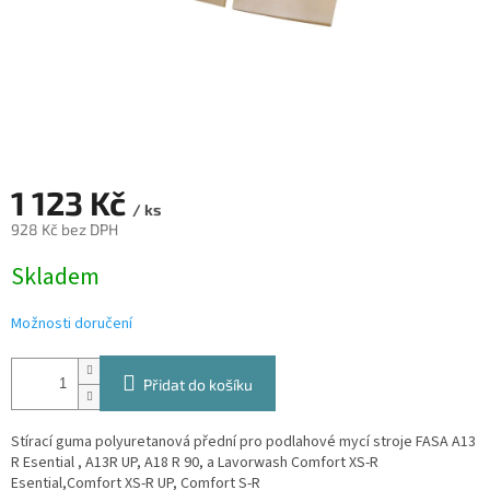
1 123 Kč
/ ks
928 Kč bez DPH
Měrná
Skladem
cena:
Možnosti doručení
Přidat do košíku
Stírací guma polyuretanová přední pro podlahové mycí stroje FASA A13
R Esential , A13R UP, A18 R 90, a Lavorwash Comfort XS-R
Esential,Comfort XS-R UP, Comfort S-R