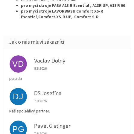
pro mycí stroje FASA A13 R Esential , A13R UP, A18 R 90
pro mycí stroje LAVORWASH Comfort XS-R
Esential,Comfort XS-R UP, Comfort S-R
Vaclav Dolný
VD
Hodnocení obchodu je 5 z 5 hvězdiček.
8.8.2026
parada
DS Josefína
DJ
Hodnocení obchodu je 5 z 5 hvězdiček.
7.8.2026
Náš spolehlivý partner.
Pavel Gistinger
PG
Hodnocení obchodu je 5 z 5 hvězdiček.
7.8.2026