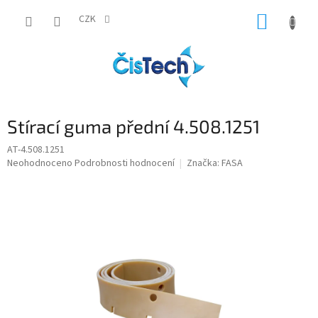
Přejít
NÁKUP
na
CZK
obsah
KOŠÍK
Stírací guma přední 4.508.1251
AT-4.508.1251
Průměrné
Neohodnoceno
Podrobnosti hodnocení
Značka:
FASA
hodnocení
produktu
je
0,0
z
5
hvězdiček.