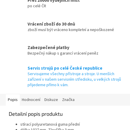
Přes 20000 výdejních míst
po celé ČR
Vrácení zboží do 30 dnů
zboží musí být vráceno kompletní a nepoškozené
Zabezpečené platby
Bezpečný nákup s garancí vrácení peněz
Servis strojů po celé České republice
Servisujeme všechny přístroje a stroje. U menších
zařízení v našem servisním středisku, u velkých strojů
přijedeme přímo k vám.
Popis
Hodnocení
Diskuze
Značka
Detailní popis produktu
stírací polyuretanová guma přední
délka 1027 mm, Tloušťka 3 mm