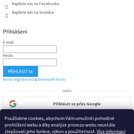
Najdete nás na Facebooku.
Najdete nás na Youtube.
Přihlášení
E-mail
Heslo
PŘIHLÁSIT SE
Nová registrace
Zapomenuté heslo
nebo
Přihlásit se přes Google
Používáme cookies, abychom Vám umožnili pohodlné
Přihlásit se přes Seznam
prohlížení webu a díky analýze provozu webu neustále
zlepšovali jeho funkce, výkon a použitelnost.
Více informací