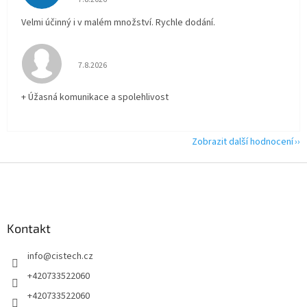
Velmi účinný i v malém množství. Rychle dodání.
Hodnocení obchodu je 5 z 5 hvězdiček.
7.8.2026
+ Úžasná komunikace a spolehlivost
Zobrazit další hodnocení
Z
á
p
a
Kontakt
t
í
info
@
cistech.cz
+420733522060
+420733522060