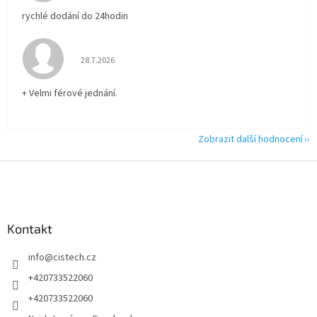
rychlé dodání do 24hodin
Hodnocení obchodu je 5 z 5 hvězdiček.
28.7.2026
+ Velmi férové jednání.
Zobrazit další hodnocení
Z
á
p
a
Kontakt
t
í
info
@
cistech.cz
+420733522060
+420733522060