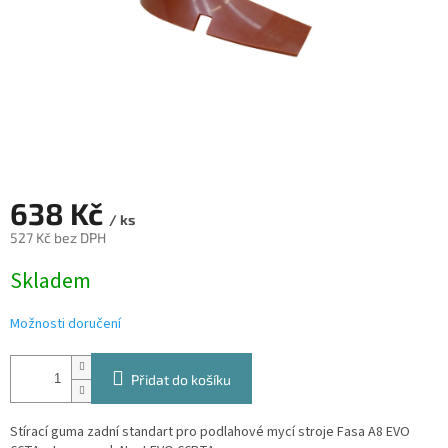
638 Kč
/ ks
527 Kč bez DPH
Měrná
Skladem
cena:
Možnosti doručení
Přidat do košíku
Stírací guma zadní standart pro podlahové mycí stroje Fasa A8 EVO