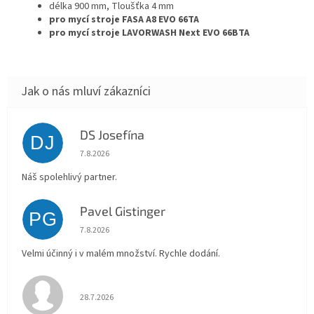
délka 900 mm, Tloušťka 4 mm
pro mycí stroje FASA A8 EVO 66TA
pro mycí stroje LAVORWASH Next EVO 66BTA
DS Josefína
DJ
Hodnocení obchodu je 5 z 5 hvězdiček.
7.8.2026
Náš spolehlivý partner.
Pavel Gistinger
PG
Hodnocení obchodu je 5 z 5 hvězdiček.
7.8.2026
Velmi účinný i v malém množství. Rychle dodání.
Hodnocení obchodu je 5 z 5 hvězdiček.
28.7.2026