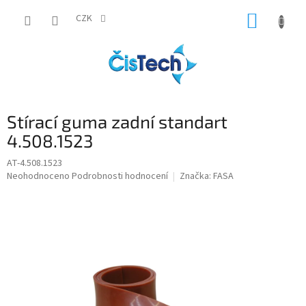
Přejít
NÁKUP
na
CZK
obsah
KOŠÍK
Stírací guma zadní standart
4.508.1523
AT-4.508.1523
Průměrné
Neohodnoceno
Podrobnosti hodnocení
Značka:
FASA
hodnocení
produktu
je
0,0
z
5
hvězdiček.