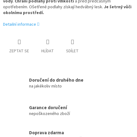
vody
.
Chrání podlahy proti vlhkosti
a před předčasným
opotřebením. Ošetřené podlahy získají hedvábný lesk.
Je šetrný vůči
okolnímu prostředí.
Detailní informace
ZEPTAT SE
HLÍDAT
SDÍLET
Doručení do druhého dne
na jakékoliv místo
Garance doručení
nepoškozeného zboží
Doprava zdarma