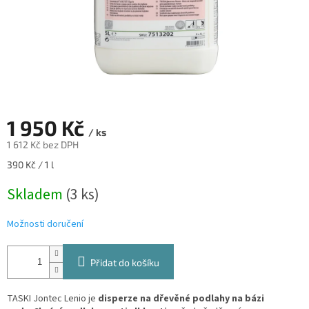
1 950 Kč
/ ks
1 612 Kč bez DPH
Měrná
390 Kč / 1 l
cena:
Skladem
(3 ks)
Možnosti doručení
Přidat do košíku
TASKI Jontec Lenio je
disperze na dřevěné podlahy na bázi