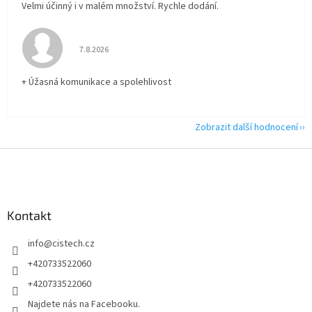
Velmi účinný i v malém množství. Rychle dodání.
Hodnocení obchodu je 5 z 5 hvězdiček.
7.8.2026
+ Úžasná komunikace a spolehlivost
Zobrazit další hodnocení
Z
á
p
a
Kontakt
t
í
info
@
cistech.cz
+420733522060
+420733522060
Najdete nás na Facebooku.