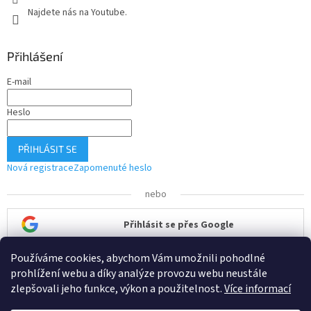
Najdete nás na Youtube.
Přihlášení
E-mail
Heslo
PŘIHLÁSIT SE
Nová registrace
Zapomenuté heslo
nebo
Přihlásit se přes Google
Používáme cookies, abychom Vám umožnili pohodlné
Přihlásit se přes Seznam
prohlížení webu a díky analýze provozu webu neustále
zlepšovali jeho funkce, výkon a použitelnost.
Více informací