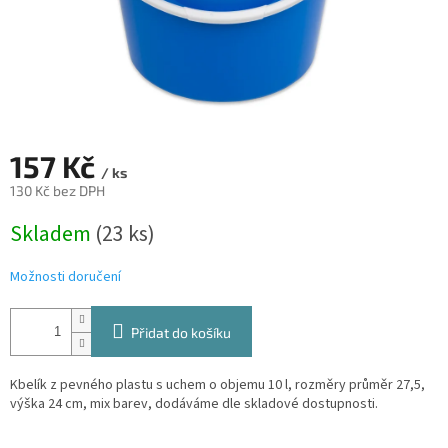
157 Kč
/ ks
130 Kč bez DPH
Měrná
Skladem
(23 ks)
cena:
Možnosti doručení
Přidat do košíku
Kbelík z pevného plastu s uchem o objemu 10 l, rozměry průměr 27,5,
výška 24 cm, mix barev, dodáváme dle skladové dostupnosti.