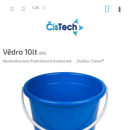
Přejít
NÁKUP
na
CZK
obsah
KOŠÍK
Vědro 10lt
0062
Průměrné
Neohodnoceno
Podrobnosti hodnocení
Značka:
Clanax®
hodnocení
produktu
je
0,0
z
5
hvězdiček.