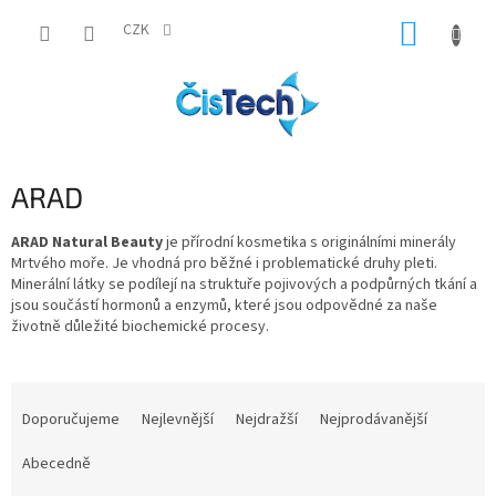
Přejít
NÁKUP
na
CZK
obsah
KOŠÍK
ARAD
ARAD Natural Beauty
je přírodní kosmetika s originálními minerály
Mrtvého moře. Je vhodná pro běžné i problematické druhy pleti.
Minerální látky se podílejí na struktuře pojivových a podpůrných tkání a
jsou součástí hormonů a enzymů, které jsou odpovědné za naše
životně důležité biochemické procesy.
Ř
a
Doporučujeme
Nejlevnější
Nejdražší
Nejprodávanější
z
e
Abecedně
n