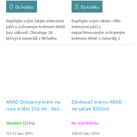
cena:
cena:
Do košíku
Do košíku
Dopřejte svým rukám intenzivní
Dopřejte svým rukám i tělu
péči s ochranným krémem ARAD
intenzivní péči s
bez silikonů. Obsahuje 26
neparfémovaným ochranným
léčivých minerálů z Mrtvého
krémem ARAD s minerály z
moře, chrání před vysoušením a
Mrtvého moře. Chrání před
zanechává pokožku
vysoušením, podrážděním a
hydratovanou a...
zanechává pokožku
hydratovanou...
ARAD Ochranný krém na
Dávkovač krému ARAD -
ruce a tělo 250 ml - bez
na sáček 1000ml
parfemace
Skladem
(23 ks)
Na objednávku
112 Kč bez DPH
599 Kč bez DPH