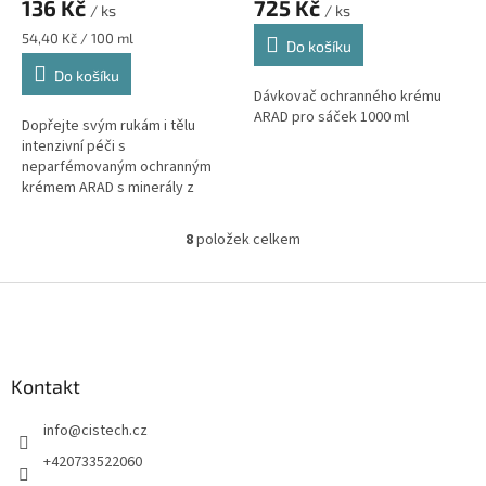
136 Kč
725 Kč
/ ks
/ ks
Měrná
54,40 Kč / 100 ml
Do košíku
cena:
Do košíku
Dávkovač ochranného krému
ARAD pro sáček 1000 ml
Dopřejte svým rukám i tělu
intenzivní péči s
neparfémovaným ochranným
krémem ARAD s minerály z
Mrtvého moře. Chrání před
vysoušením, podrážděním a
8
položek celkem
O
zanechává pokožku
v
hydratovanou...
l
Z
á
á
d
p
a
a
c
Kontakt
t
í
í
p
info
@
cistech.cz
r
v
+420733522060
k