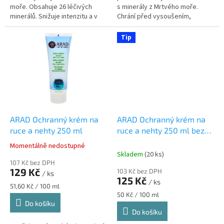
moře. Obsahuje 26 léčivých
s minerály z Mrtvého moře.
minerálů. Snižuje intenzitu a v
Chrání před vysoušením,
některých případech pak zcela
podrážděním a zanechává
odstraní již existující...
pokožku hydratovanou a
Tip
hebkou. Ideální pro...
ARAD Ochranný krém na
ARAD Ochranný krém na
ruce a nehty 250 ml
ruce a nehty 250 ml bez
silikonu
Momentálně nedostupné
Průměrné
Skladem
(20 ks)
hodnocení
107 Kč bez DPH
produktu
129 Kč
103 Kč bez DPH
/ ks
je
125 Kč
/ ks
5,0
Měrná
51,60 Kč / 100 ml
z
cena:
Měrná
50 Kč / 100 ml
cena:
Do košíku
5
Do košíku
hvězdiček.