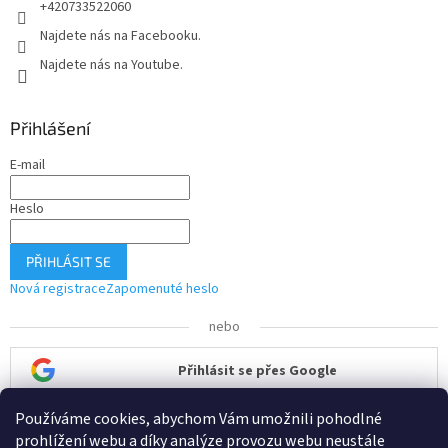
+420733522060
y
v
Najdete nás na Facebooku.
ý
Najdete nás na Youtube.
p
i
s
u
Přihlášení
E-mail
Heslo
PŘIHLÁSIT SE
Nová registrace
Zapomenuté heslo
nebo
Přihlásit se přes Google
Používáme cookies, abychom Vám umožnili pohodlné
Přihlásit se přes Seznam
prohlížení webu a díky analýze provozu webu neustále