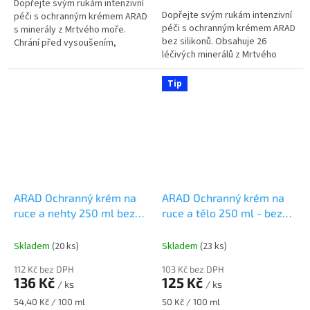
Dopřejte svým rukám intenzivní
Dopřejte svým rukám intenzivní
péči s ochranným krémem ARAD
péči s ochranným krémem ARAD
s minerály z Mrtvého moře.
bez silikonů. Obsahuje 26
Chrání před vysoušením,
léčivých minerálů z Mrtvého
podrážděním a zanechává
moře, chrání před vysoušením a
pokožku hydratovanou a
zanechává pokožku
hebkou. Ideální pro...
Tip
hydratovanou a...
ARAD Ochranný krém na
ARAD Ochranný krém na
ruce a nehty 250 ml bez
ruce a tělo 250 ml - bez
silikonu
parfemace
Skladem
(20 ks)
Skladem
(23 ks)
112 Kč bez DPH
103 Kč bez DPH
136 Kč
125 Kč
/ ks
/ ks
Měrná
Měrná
54,40 Kč / 100 ml
50 Kč / 100 ml