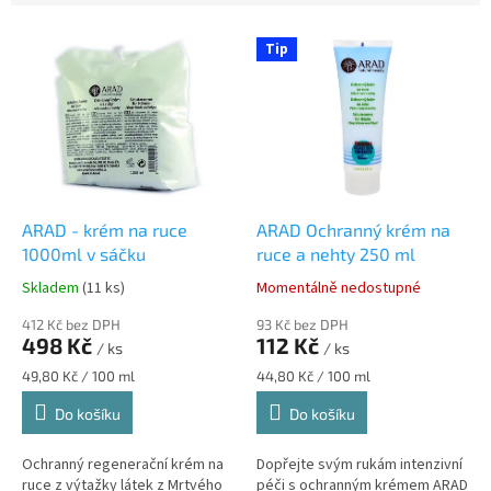
í
V
p
Tip
ý
r
p
o
i
d
s
u
p
k
r
t
o
ů
d
ARAD - krém na ruce
ARAD Ochranný krém na
u
1000ml v sáčku
ruce a nehty 250 ml
k
Skladem
(11 ks)
Momentálně nedostupné
Průměrné
Průměrné
t
hodnocení
hodnocení
ů
412 Kč bez DPH
93 Kč bez DPH
produktu
produktu
498 Kč
112 Kč
/ ks
/ ks
je
je
5,0
5,0
Měrná
Měrná
49,80 Kč / 100 ml
44,80 Kč / 100 ml
z
z
cena:
cena:
Do košíku
Do košíku
5
5
hvězdiček.
hvězdiček.
Ochranný regenerační krém na
Dopřejte svým rukám intenzivní
ruce z výtažky látek z Mrtvého
péči s ochranným krémem ARAD