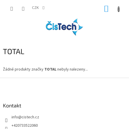
Přejít
NÁKUP
na
CZK
obsah
KOŠÍK
TOTAL
Žádné produkty značky
TOTAL
nebyly nalezeny...
Z
á
p
a
Kontakt
t
í
info
@
cistech.cz
+420733522060