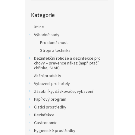
n
e
Přeskočit
l
Kategorie
kategorie
Xtline
Výhodné sady
Pro domácnost
Stroje a technika
Dezinfekční rohože a dezinfekce pro
chovy – prevence nákaz (např. ptačí
chřipka, SLAK)
Akční produkty
Vybavení pro hotely
Zásobníky, dávkovače, vybavení
Papírový program
Čistící prostředky
Dezinfekce
Gastronomie
Hygienické prostředky