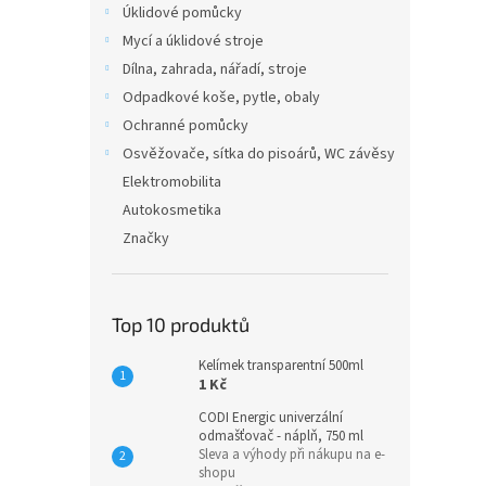
Úklidové pomůcky
Mycí a úklidové stroje
Dílna, zahrada, nářadí, stroje
Odpadkové koše, pytle, obaly
Ochranné pomůcky
Osvěžovače, sítka do pisoárů, WC závěsy
Elektromobilita
Autokosmetika
Značky
Top 10 produktů
Kelímek transparentní 500ml
1 Kč
CODI Energic univerzální
odmašťovač - náplň, 750 ml
Sleva a výhody při nákupu na e-
shopu