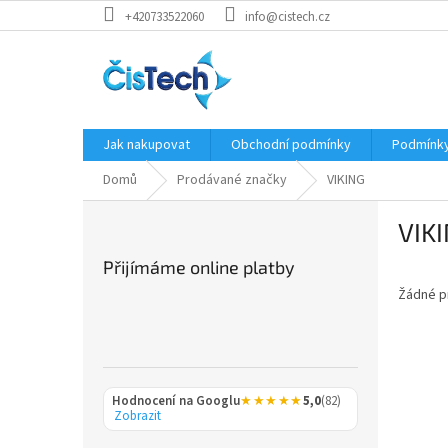
Přejít
+420733522060
info@cistech.cz
na
obsah
Jak nakupovat
Obchodní podmínky
Podmínky
Domů
Prodávané značky
VIKING
P
VIK
o
s
Přijímáme online platby
t
Žádné p
r
a
n
n
í
Hodnocení na Googlu
★★★★★
5,0
(82)
p
Zobrazit
a