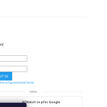
ní
IT SE
trace
Zapomenuté heslo
nebo
Přihlásit se přes Google