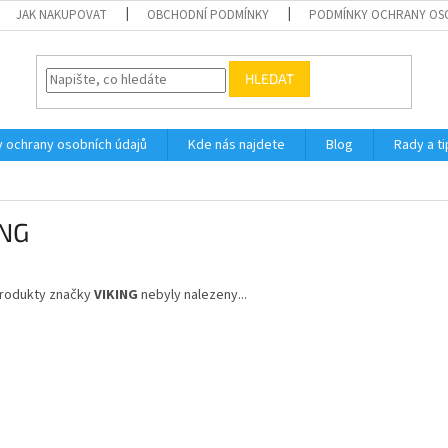
JAK NAKUPOVAT
OBCHODNÍ PODMÍNKY
PODMÍNKY OCHRANY OS
HLEDAT
 ochrany osobních údajů
Kde nás najdete
Blog
Rady a ti
ING
rodukty značky
VIKING
nebyly nalezeny...