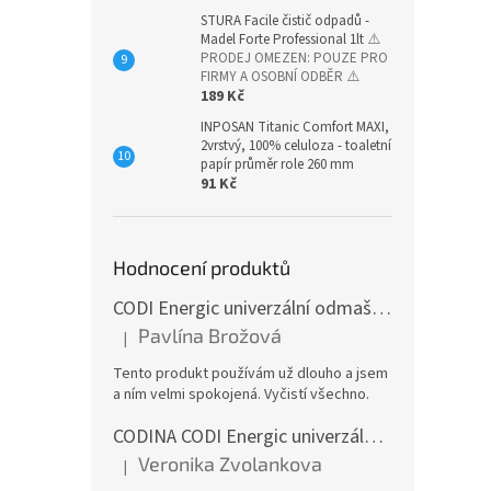
STURA Facile čistič odpadů -
Madel Forte Professional 1lt
⚠️
PRODEJ OMEZEN: POUZE PRO
FIRMY A OSOBNÍ ODBĚR ⚠️
189 Kč
INPOSAN Titanic Comfort MAXI,
2vrstvý, 100% celuloza - toaletní
papír průměr role 260 mm
91 Kč
Hodnocení produktů
CODI Energic univerzální odmašťovač s rozprašovačem, 750 ml
Pavlína Brožová
|
Hodnocení produktu je 5 z 5 hvězdiček.
Tento produkt používám už dlouho a jsem
a ním velmi spokojená. Vyčistí všechno.
CODINA CODI Energic univerzální odmašťovač, 5l kanystr
Veronika Zvolankova
|
Hodnocení produktu je 5 z 5 hvězdiček.