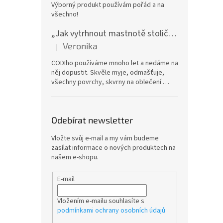
Výborný produkt používám pořád a na
všechno!
„Jak vytrhnout mastnotě stoličku“ – CODI Energic univerzální odmašťovač 750 ml (náplň), karton 12 ks | dlouhodobá zásoba
Veronika
|
Hodnocení produktu je 5 z 5 hvězdiček.
CODIho používáme mnoho let a nedáme na
něj dopustit. Skvěle myje, odmašťuje,
všechny povrchy, skvrny na oblečení …
Odebírat newsletter
Vložte svůj e-mail a my vám budeme
zasílat informace o nových produktech na
našem e-shopu.
E-mail
Vložením e-mailu souhlasíte s
podmínkami ochrany osobních údajů