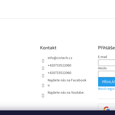
Kontakt
Přihláše
E-mail
info
@
cistech.cz
+420733522060
Heslo
+420733522060
Najdete nás na Facebook
PŘIHLÁS
u.
Nová regis
Najdete nás na Youtube.