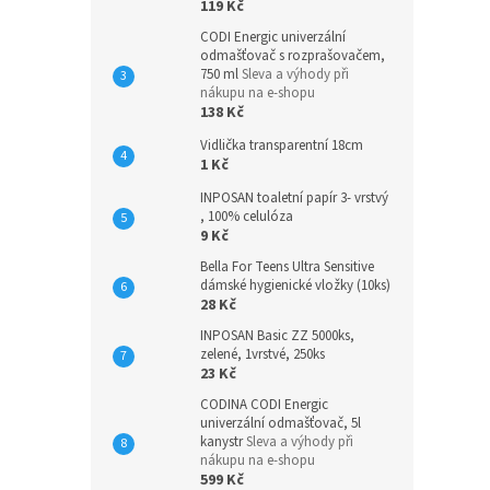
119 Kč
CODI Energic univerzální
odmašťovač s rozprašovačem,
750 ml
Sleva a výhody při
nákupu na e-shopu
138 Kč
Vidlička transparentní 18cm
1 Kč
INPOSAN toaletní papír 3- vrstvý
, 100% celulóza
9 Kč
Bella For Teens Ultra Sensitive
dámské hygienické vložky (10ks)
28 Kč
INPOSAN Basic ZZ 5000ks,
zelené, 1vrstvé, 250ks
23 Kč
CODINA CODI Energic
univerzální odmašťovač, 5l
kanystr
Sleva a výhody při
nákupu na e-shopu
599 Kč