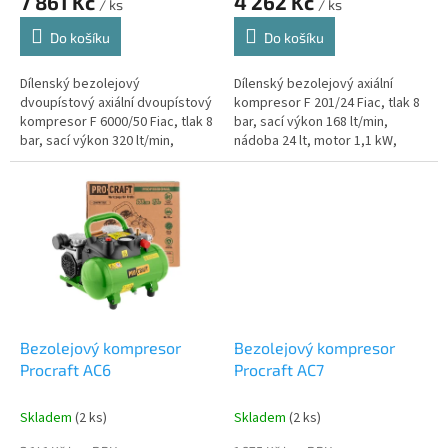
7 861 Kč
4 262 Kč
/ ks
/ ks
Do košíku
Do košíku
Dílenský bezolejový
Dílenský bezolejový axiální
dvoupístový axiální dvoupístový
kompresor F 201/24 Fiac, tlak 8
kompresor F 6000/50 Fiac, tlak 8
bar, sací výkon 168 lt/min,
bar, sací výkon 320 lt/min,
nádoba 24 lt, motor 1,1 kW,
nádoba 50 lt, motor 2,2 kW,
model vhodný pro domácí dílnu
model vhodný pro domácí dílnu
nebo lehký provoz, pro...
nebo...
Bezolejový kompresor
Bezolejový kompresor
Procraft AC6
Procraft AC7
Skladem
(2 ks)
Skladem
(2 ks)