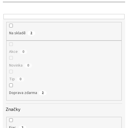
d
u
k
t
ů
Na skladě
2
Akce
0
Novinka
0
Tip
0
Doprava zdarma
2
Značky
Fiac
2