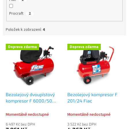
Procraft
2
Položek k zobrazení:
4
V
Doprava zdarma
Doprava zdarma
ý
p
i
s
p
r
o
d
Bezolejový dvoupístový
Bezolejový kompresor F
u
kompresor F 6000/50
201/24 Fiac
k
Fiac
t
Momentálně nedostupné
Momentálně nedostupné
ů
6 497 Kč bez DPH
3 522 Kč bez DPH