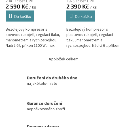
2 141 Kč bez DPH
1 975 Kč bez DPH
2 590 Kč
2 390 Kč
/ ks
/ ks
Do košíku
Do košíku
Bezolejový kompresor s
Bezolejový kompresor s
kovovou rukojetí, regulací tlaku,
plastovou rukojetí, regulací
manometrem a rychlospojkou.
tlaku, manometrem a
Nádrž 6 l, příkon 1100 W, max.
rychlospojkou. Nádrž 6 l, příkon
tlak 8 bar, sací výkon 159 l/min, 2
1100 W, max. tlak 8 bar, sací
písty. V balení vzduchový...
výkon 159 l/min, 2 písty. V
4
položek celkem
O
balení...
v
l
á
Doručení do druhého dne
d
na jakékoliv místo
a
c
í
Garance doručení
p
nepoškozeného zboží
r
v
k
y
Doprava zdarma