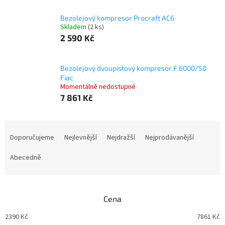
Bezolejový kompresor Procraft AC6
Skladem
(2 ks)
2 590 Kč
Bezolejový dvoupístový kompresor F 6000/50
Fiac
Momentálně nedostupné
7 861 Kč
Ř
a
Doporučujeme
Nejlevnější
Nejdražší
Nejprodávanější
z
e
Abecedně
n
í
p
Cena
r
o
2390
Kč
7861
Kč