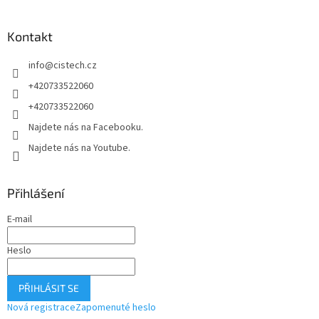
p
a
Kontakt
t
í
info
@
cistech.cz
+420733522060
+420733522060
Najdete nás na Facebooku.
Najdete nás na Youtube.
Přihlášení
E-mail
Heslo
PŘIHLÁSIT SE
Nová registrace
Zapomenuté heslo