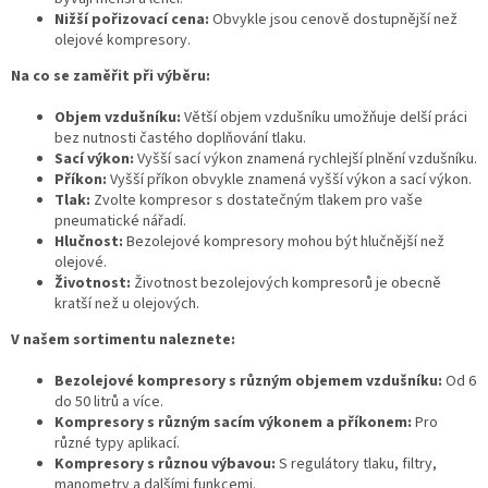
Nižší pořizovací cena:
Obvykle jsou cenově dostupnější než
olejové kompresory.
Na co se zaměřit při výběru:
Objem vzdušníku:
Větší objem vzdušníku umožňuje delší práci
bez nutnosti častého doplňování tlaku.
Sací výkon:
Vyšší sací výkon znamená rychlejší plnění vzdušníku.
Příkon:
Vyšší příkon obvykle znamená vyšší výkon a sací výkon.
Tlak:
Zvolte kompresor s dostatečným tlakem pro vaše
pneumatické nářadí.
Hlučnost:
Bezolejové kompresory mohou být hlučnější než
olejové.
Životnost:
Životnost bezolejových kompresorů je obecně
kratší než u olejových.
V našem sortimentu naleznete:
Bezolejové kompresory s různým objemem vzdušníku:
Od 6
do 50 litrů a více.
Kompresory s různým sacím výkonem a příkonem:
Pro
různé typy aplikací.
Kompresory s různou výbavou:
S regulátory tlaku, filtry,
manometry a dalšími funkcemi.