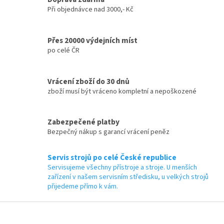
v
Při objednávce nad 3000,- Kč
ý
p
i
Přes 20000 výdejních míst
s
po celé ČR
u
Vrácení zboží do 30 dnů
zboží musí být vráceno kompletní a nepoškozené
Zabezpečené platby
Bezpečný nákup s garancí vrácení peněz
Servis strojů po celé České republice
Servisujeme všechny přístroje a stroje. U menších
zařízení v našem servisním středisku, u velkých strojů
přijedeme přímo k vám.
Z
á