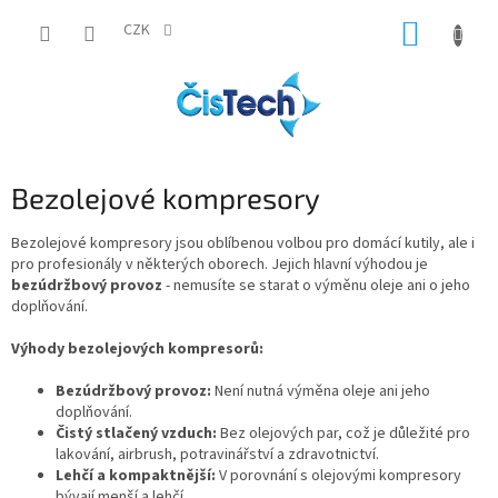
Přejít
NÁKUP
na
CZK
obsah
KOŠÍK
Bezolejové kompresory
Bezolejové kompresory jsou oblíbenou volbou pro domácí kutily, ale i
pro profesionály v některých oborech. Jejich hlavní výhodou je
bezúdržbový provoz
- nemusíte se starat o výměnu oleje ani o jeho
doplňování.
Výhody bezolejových kompresorů:
Bezúdržbový provoz:
Není nutná výměna oleje ani jeho
doplňování.
Čistý stlačený vzduch:
Bez olejových par, což je důležité pro
lakování, airbrush, potravinářství a zdravotnictví.
Lehčí a kompaktnější:
V porovnání s olejovými kompresory
bývají menší a lehčí.