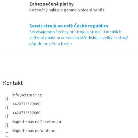
Zabezpečené platby
Bezpečný nákup s garancí vrácení peněz
Servis strojů po celé České republice
Servisujeme všechny přístroje a stroje. U menších
zařízení v našem servisním středisku, u velkých strojů
přijedeme přímo k vám.
Z
á
p
a
Kontakt
t
í
info
@
cistech.cz
+420733522060
+420733522060
Najdete nás na Facebooku.
Najdete nás na Youtube.