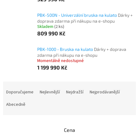
PBK-500N - Univerzální bruska na kulato
Dárky +
doprava zdarma při nákupu na e-shopu
Skladem
(2 ks)
809 990 Kč
PBK-1000 - Bruska na kulato
Dárky + doprava
zdarma při nákupu na e-shopu
Momentálně nedostupné
1 199 990 Kč
Ř
a
Doporučujeme
Nejlevnější
Nejdražší
Nejprodávanější
z
e
Abecedně
n
í
p
Cena
r