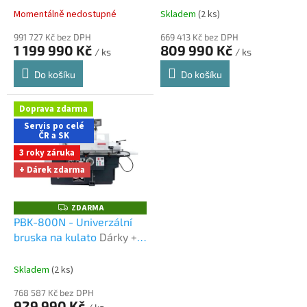
t
shopu
nákupu na e-shopu
Momentálně nedostupné
Skladem
(2 ks)
ů
991 727 Kč bez DPH
669 413 Kč bez DPH
1 199 990 Kč
809 990 Kč
/ ks
/ ks
Do košíku
Do košíku
Doprava zdarma
Servis po celé
ČR a SK
3 roky záruka
+ Dárek zdarma
ZDARMA
Z
D
PBK-800N - Univerzální
A
bruska na kulato
Dárky +
R
M
doprava zdarma při
A
nákupu na e-shopu
Skladem
(2 ks)
768 587 Kč bez DPH
929 990 Kč