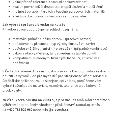
velmi přesné tolerance a stabilní opakovatelnost
kvalitní povrch (nižší drsnost) pro lepší uložení a menší tření
možnost obrábění tvrdých a tepelně zpracovaných materiálů
efektivní dokončování v kusové i sériové výrobě
Jak vybrat správnou brusku na kulato
Při volbě stroje doporučujeme zohlednit zejména:
maximální průměr a délku obrobku (pracovní rozsah)
požadovanou přesnost a typ výroby (kusová vs. série)
potřebu
vnějšího / vnitřního broušení
(případně kombinace)
výkon a otáčky vřetena, tuhost vedení a stabilitu upnutí
kompatibilitu s vhodnými
brusnými kotouči
, chlazením a
odsáváním
V ČisTech klademe důraz na to, aby bruska na kov odpovídala reálnému
použití ve výrobě – od přesných dílů pro strojírenství až po servisní a
údržbářské aplikace. Pokud si nejste jistí volbou, pomůžeme vám
vybrat řešení podle materiálu, rozměrů, tolerance a požadované
produktivity.
Nevíte, která bruska na kulato je pro vás ideální?
Rádi poradíme s
výběrem i doporučením vhodného příslušenství. Kontaktujte nás
na
+420 733 522 060
nebo
info@cistech.cz
.