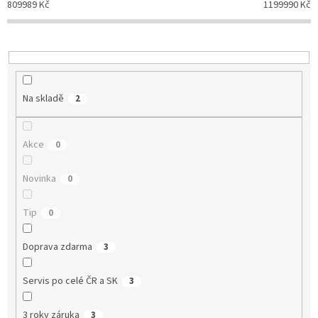
o
809989
Kč
1199990
Kč
d
u
k
t
ů
Na skladě
2
Akce
0
Novinka
0
Tip
0
Doprava zdarma
3
Servis po celé ČR a SK
3
3 roky záruka
3