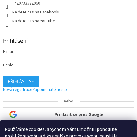
+420733522060
Najdete nás na Facebooku.
Najdete nás na Youtube.
Přihlášení
E-mail
Heslo
PŘIHLÁSIT SE
Nová registrace
Zapomenuté heslo
nebo
Přihlásit se přes Google
Používáme cookies, abychom Vám umožnili pohodlné
Přihlásit se přes Seznam
prohlížení webu a díky analýze provozu webu neustále