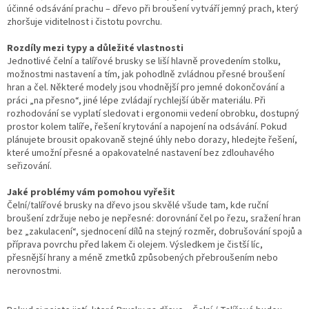
účinné odsávání prachu – dřevo při broušení vytváří jemný prach, který
zhoršuje viditelnost i čistotu povrchu.
Rozdíly mezi typy a důležité vlastnosti
Jednotlivé čelní a talířové brusky se liší hlavně provedením stolku,
možnostmi nastavení a tím, jak pohodlně zvládnou přesné broušení
hran a čel. Některé modely jsou vhodnější pro jemné dokončování a
práci „na přesno“, jiné lépe zvládají rychlejší úběr materiálu. Při
rozhodování se vyplatí sledovat i ergonomii vedení obrobku, dostupný
prostor kolem talíře, řešení krytování a napojení na odsávání. Pokud
plánujete brousit opakovaně stejné úhly nebo dorazy, hledejte řešení,
které umožní přesné a opakovatelné nastavení bez zdlouhavého
seřizování.
Jaké problémy vám pomohou vyřešit
Čelní/talířové brusky na dřevo jsou skvělé všude tam, kde ruční
broušení zdržuje nebo je nepřesné: dorovnání čel po řezu, sražení hran
bez „zakulacení“, sjednocení dílů na stejný rozměr, dobrušování spojů a
příprava povrchu před lakem či olejem. Výsledkem je čistší líc,
přesnější hrany a méně zmetků způsobených přebroušením nebo
nerovnostmi.