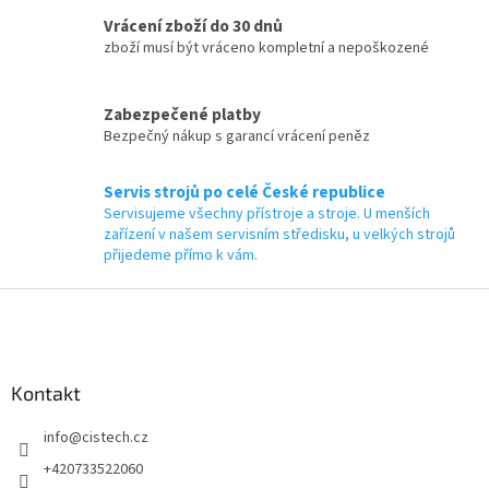
Vrácení zboží do 30 dnů
zboží musí být vráceno kompletní a nepoškozené
Zabezpečené platby
Bezpečný nákup s garancí vrácení peněz
Servis strojů po celé České republice
Servisujeme všechny přístroje a stroje. U menších
zařízení v našem servisním středisku, u velkých strojů
přijedeme přímo k vám.
Z
á
p
a
Kontakt
t
í
info
@
cistech.cz
+420733522060