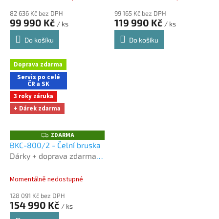
82 636 Kč bez DPH
99 165 Kč bez DPH
99 990 Kč
119 990 Kč
/ ks
/ ks
Do košíku
Do košíku
Doprava zdarma
Servis po celé
ČR a SK
3 roky záruka
+ Dárek zdarma
ZDARMA
Z
D
BKC-800/2 - Čelní bruska
A
Dárky + doprava zdarma
R
M
při nákupu na e-shopu
A
Momentálně nedostupné
128 091 Kč bez DPH
154 990 Kč
/ ks