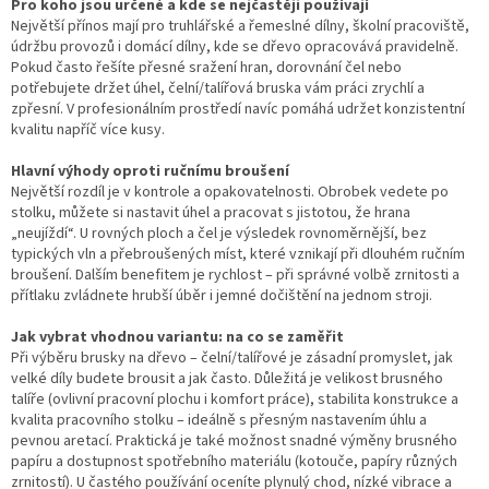
Pro koho jsou určené a kde se nejčastěji používají
Největší přínos mají pro truhlářské a řemeslné dílny, školní pracoviště,
údržbu provozů i domácí dílny, kde se dřevo opracovává pravidelně.
Pokud často řešíte přesné sražení hran, dorovnání čel nebo
potřebujete držet úhel, čelní/talířová bruska vám práci zrychlí a
zpřesní. V profesionálním prostředí navíc pomáhá udržet konzistentní
kvalitu napříč více kusy.
Hlavní výhody oproti ručnímu broušení
Největší rozdíl je v kontrole a opakovatelnosti. Obrobek vedete po
stolku, můžete si nastavit úhel a pracovat s jistotou, že hrana
„neujíždí“. U rovných ploch a čel je výsledek rovnoměrnější, bez
typických vln a přebroušených míst, které vznikají při dlouhém ručním
broušení. Dalším benefitem je rychlost – při správné volbě zrnitosti a
přítlaku zvládnete hrubší úběr i jemné dočištění na jednom stroji.
Jak vybrat vhodnou variantu: na co se zaměřit
Při výběru brusky na dřevo – čelní/talířové je zásadní promyslet, jak
velké díly budete brousit a jak často. Důležitá je velikost brusného
talíře (ovlivní pracovní plochu i komfort práce), stabilita konstrukce a
kvalita pracovního stolku – ideálně s přesným nastavením úhlu a
pevnou aretací. Praktická je také možnost snadné výměny brusného
papíru a dostupnost spotřebního materiálu (kotouče, papíry různých
zrnitostí). U častého používání oceníte plynulý chod, nízké vibrace a