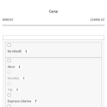
í
p
Cena
r
o
6990
Kč
154991
Kč
d
u
k
t
ů
Na skladě
1
Akce
1
Novinka
0
Tip
0
Doprava zdarma
7