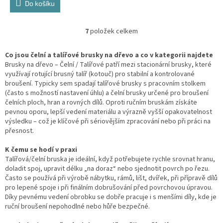
Do košíku
7
položek celkem
O
v
l
Co jsou čelní a talířové brusky na dřevo a co v kategorii najdete
á
Brusky na dřevo – Čelní / Talířové patří mezi stacionární brusky, které
d
využívají rotující brusný talíř (kotouč) pro stabilní a kontrolované
a
broušení. Typicky sem spadají talířové brusky s pracovním stolkem
c
(často s možností nastavení úhlu) a čelní brusky určené pro broušení
í
čelních ploch, hran a rovných dílů. Oproti ručním bruskám získáte
p
pevnou oporu, lepší vedení materiálu a výrazně vyšší opakovatelnost
r
výsledku – což je klíčové při sériovějším zpracování nebo při práci na
v
přesnost.
k
y
K čemu se hodí v praxi
v
Talířová/čelní bruska je ideální, když potřebujete rychle srovnat hranu,
ý
doladit spoj, upravit délku „na doraz“ nebo sjednotit povrch po řezu.
p
Často se používá při výrobě nábytku, rámů, lišt, dvířek, při přípravě dílů
i
pro lepené spoje i při finálním dobrušování před povrchovou úpravou.
s
Díky pevnému vedení obrobku se dobře pracuje i s menšími díly, kde je
u
ruční broušení nepohodlné nebo hůře bezpečné.