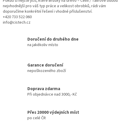
Pokud si nejste jistí, které Brusky na dřevo – Čelní / Talířové budou
nejvhodnější pro váš typ práce a velikost obrobků, rádi vám
doporučíme konkrétní řešení i vhodné příslušenství.
+420 733 522 060
info@cistech.cz
Doručení do druhého dne
na jakékoliv místo
Garance doručení
nepoškozeného zboží
Doprava zdarma
Při objednávce nad 3000,- Kč
Přes 20000 výdejních míst
po celé ČR