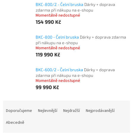
BKC-800/2 - Čelní bruska
Dárky + doprava
zdarma při nákupu na e-shopu
Momentálně nedostupné
154 990 Kč
BKC-800 - Čelní bruska
Dárky + doprava zdarma
při nákupu na e-shopu
Momentálně nedostupné
119 990 Kč
BKC-600/2 - Čelní bruska
Dárky + doprava
zdarma při nákupu na e-shopu
Momentálně nedostupné
99 990 Kč
Ř
a
Doporučujeme
Nejlevnější
Nejdražší
Nejprodávanější
z
e
Abecedně
n