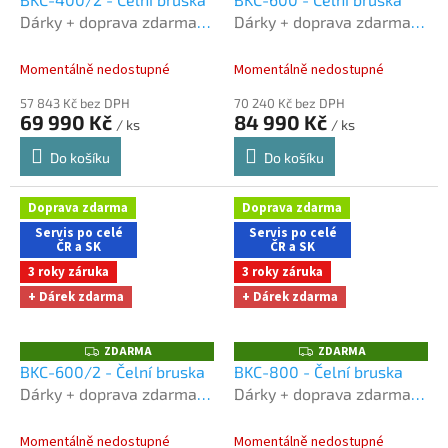
A
A
Dárky + doprava zdarma
Dárky + doprava zdarma
R
R
M
M
při nákupu na e-shopu
při nákupu na e-shopu
A
A
Momentálně nedostupné
Momentálně nedostupné
57 843 Kč bez DPH
70 240 Kč bez DPH
69 990 Kč
84 990 Kč
/ ks
/ ks
Do košíku
Do košíku
Doprava zdarma
Doprava zdarma
Servis po celé
Servis po celé
ČR a SK
ČR a SK
3 roky záruka
3 roky záruka
+ Dárek zdarma
+ Dárek zdarma
ZDARMA
ZDARMA
Z
Z
D
D
BKC-600/2 - Čelní bruska
BKC-800 - Čelní bruska
A
A
Dárky + doprava zdarma
Dárky + doprava zdarma
R
R
M
M
při nákupu na e-shopu
při nákupu na e-shopu
A
A
Momentálně nedostupné
Momentálně nedostupné