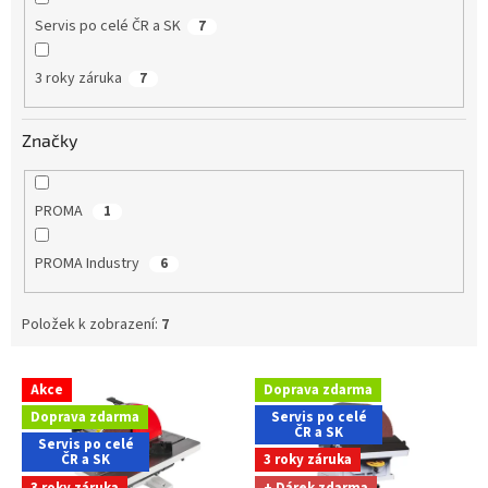
Servis po celé ČR a SK
7
3 roky záruka
7
Značky
PROMA
1
PROMA Industry
6
Položek k zobrazení:
7
V
Akce
Doprava zdarma
ý
Doprava zdarma
Servis po celé
p
ČR a SK
Servis po celé
i
ČR a SK
3 roky záruka
s
3 roky záruka
+ Dárek zdarma