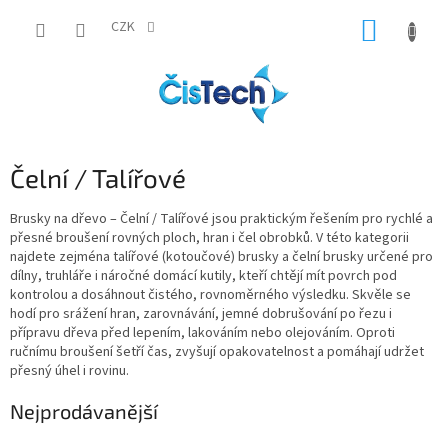
Přejít
NÁKUP
na
CZK
obsah
KOŠÍK
Čelní / Talířové
Brusky na dřevo – Čelní / Talířové jsou praktickým řešením pro rychlé a
přesné broušení rovných ploch, hran i čel obrobků. V této kategorii
najdete zejména talířové (kotoučové) brusky a čelní brusky určené pro
dílny, truhláře i náročné domácí kutily, kteří chtějí mít povrch pod
kontrolou a dosáhnout čistého, rovnoměrného výsledku. Skvěle se
hodí pro srážení hran, zarovnávání, jemné dobrušování po řezu i
přípravu dřeva před lepením, lakováním nebo olejováním. Oproti
ručnímu broušení šetří čas, zvyšují opakovatelnost a pomáhají udržet
přesný úhel i rovinu.
Nejprodávanější