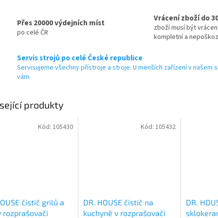
Vrácení zboží do 3
Přes 20000 výdejních míst
zboží musí být vráce
po celé ČR
kompletní a nepoško
Servis strojů po celé České republice
Servisujeme všechny přístroje a stroje. U menších zařízení v našem s
vám.
sející produkty
Kód:
105430
Kód:
105432
OUSE čistič grilů a
DR. HOUSE čistič na
DR. HOUS
v rozprašovači
kuchyně v rozprašovači
sklokera