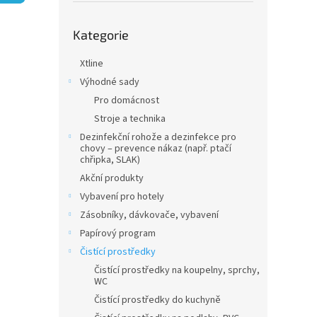
n
e
Přeskočit
l
Kategorie
kategorie
Xtline
Výhodné sady
Pro domácnost
Stroje a technika
Dezinfekční rohože a dezinfekce pro
chovy – prevence nákaz (např. ptačí
chřipka, SLAK)
Akční produkty
Vybavení pro hotely
Zásobníky, dávkovače, vybavení
Papírový program
Čistící prostředky
Čistící prostředky na koupelny, sprchy,
WC
Čistící prostředky do kuchyně