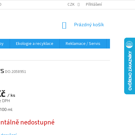
OBNÍCH ÚDAJŮ
KDE NÁS NAJDETE
CZK
Přihlášení
NÁKUPNÍ
Prázdný košík
KOŠÍK
py
Ekologie a recyklace
Reklamace / Servis
Hodnocení 
rs
DO.2058951
Kč
/ ks
z DPH
 100 ml
tálně nedostupné