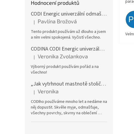
para
Hodnocení produktů
CODI Energic univerzální odmašťovač s rozprašovačem, 750 ml
Pavlína Brožová
|
Hodnocení produktu je 5 z 5 hvězdiček.
Tento produkt používám už dlouho a jsem
Velm
a ním velmi spokojená. Vyčistí všechno.
CODINA CODI Energic univerzální odmašťovač, 5l kanystr
Veronika Zvolankova
|
Hodnocení produktu je 5 z 5 hvězdiček.
Výborný produkt používám pořád a na
všechno!
„Jak vytrhnout mastnotě stoličku“ – CODI Energic univerzální odmašťovač 750 ml (náplň), karton 12 ks | dlouhodobá zásoba
Veronika
|
Hodnocení produktu je 5 z 5 hvězdiček.
CODIho používáme mnoho let a nedáme na
něj dopustit. Skvěle myje, odmašťuje,
všechny povrchy, skvrny na oblečení …