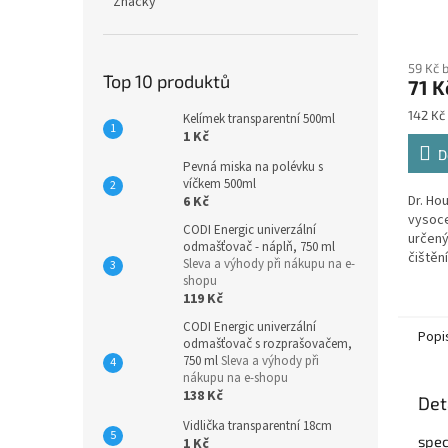
Značky
500
Průmě
hodno
59 Kč 
produ
Top 10 produktů
71 K
je
5,0
Měrná
142 Kč 
Kelímek transparentní 500ml
z
cena:
1 Kč
5
D
hvězdi
Pevná miska na polévku s
víčkem 500ml
Dr. Hou
6 Kč
vysoce
CODI Energic univerzální
určený
odmašťovač - náplň, 750 ml
čištění
Sleva a výhody při nákupu na e-
kuchyň
shopu
jsou 
119 Kč
teplot
CODI Energic univerzální
Popi
odmašťovač s rozprašovačem,
750 ml
Sleva a výhody při
nákupu na e-shopu
138 Kč
Det
Vidlička transparentní 18cm
spec
1 Kč