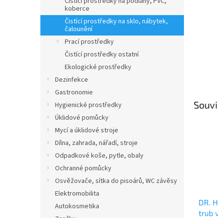
Čistící prostředky na podlahy, PVC,
koberce
Čistící prostředky na sklo, nábytek,
čalounění
Prací prostředky
Čistící prostředky ostatní
Ekologické prostředky
Dezinfekce
Gastronomie
Souvi
Hygienické prostředky
Úklidové pomůcky
Mycí a úklidové stroje
Dílna, zahrada, nářadí, stroje
Odpadkové koše, pytle, obaly
Ochranné pomůcky
Osvěžovače, sítka do pisoárů, WC závěsy
Elektromobilita
DR. H
Autokosmetika
trub 