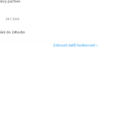
livý partner.
Hodnocení obchodu je 5 z 5 hvězdiček.
28.7.2026
dání do 24hodin
Zobrazit další hodnocení
výhodný karton 12 ks, náplň 750 ml, unive