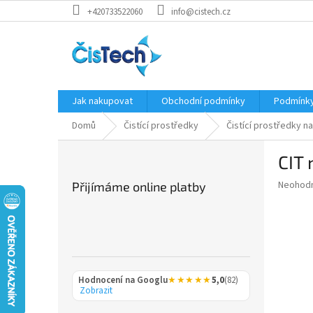
Přejít
+420733522060
info@cistech.cz
na
obsah
Jak nakupovat
Obchodní podmínky
Podmínky
Domů
Čistící prostředky
Čistící prostředky n
P
CIT 
o
s
Průměr
Neohod
Přijímáme online platby
t
hodnoce
r
produkt
a
je
0,0
n
z
n
5
í
hvězdič
Hodnocení na Googlu
★★★★★
5,0
(82)
p
Zobrazit
a