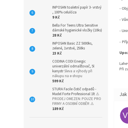
INPOSAN toaletní papír 3- vrstvý
- Ob
, 100% celulóza
9 Kč
- Vů
Bella For Teens Ultra Sensitive
dámské hygienické vložky (10ks)
- Un
28 Kč
- Pří
INPOSAN Basic ZZ 5000ks,
zelené, 1vrstvé, 250ks
Upoz
23 Kč
CODINA CODI Energic
Lahe
univerzální odmašťovač, 5l
Při 
kanystr
Sleva a výhody při
nákupu na e-shopu
599 Kč
STURA Facile čistič odpadů -
Madel Forte Professional 1lt
⚠️
PRODEJ OMEZEN: POUZE PRO
FIRMY A OSOBNÍ ODBĚR ⚠️
189 Kč