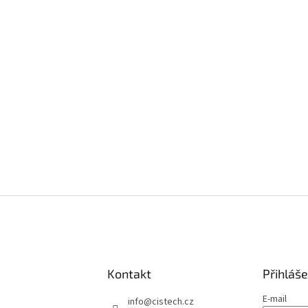
Kontakt
Přihláše
E-mail
info
@
cistech.cz