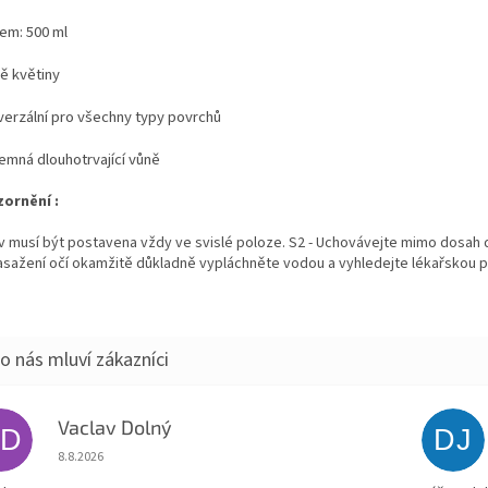
jem: 500 ml
ně květiny
iverzální pro všechny typy povrchů
jemná dlouhotrvající vůně
ornění :
v musí být postavena vždy ve svislé poloze. S2 - Uchovávejte mimo dosah dě
zasažení očí okamžitě důkladně vypláchněte vodou a vyhledejte lékařskou 
Vaclav Dolný
VD
DJ
Hodnocení obchodu je 5 z 5 hvězdiček.
8.8.2026