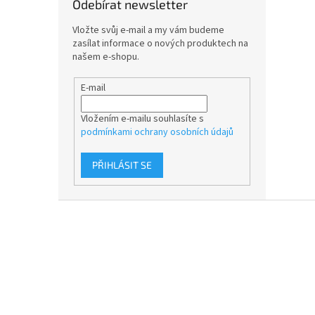
Odebírat newsletter
Vložte svůj e-mail a my vám budeme
zasílat informace o nových produktech na
našem e-shopu.
E-mail
Vložením e-mailu souhlasíte s
podmínkami ochrany osobních údajů
PŘIHLÁSIT SE
Z
á
p
a
t
í