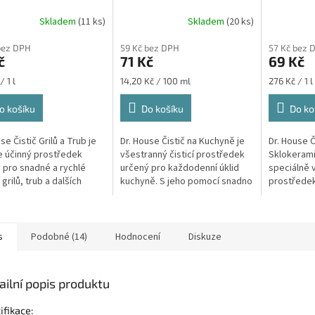
ML
500ML
250ML
Skladem
(11 ks)
Skladem
(20 ks)
rné
cení
bez DPH
59 Kč bez DPH
57 Kč bez 
ktu
č
71 Kč
69 Kč
Měrná
Měrná
/ 1 l
14,20 Kč / 100 ml
276 Kč / 1 l
cena:
cena:
o košíku
Do košíku
Do ko
ček.
se Čistič Grilů a Trub je
Dr. House Čistič na Kuchyně je
Dr. House Č
 účinný prostředek
všestranný čisticí prostředek
Sklokerami
 pro snadné a rychlé
určený pro každodenní úklid
speciálně v
 grilů, trub a dalších
kuchyně. S jeho pomocí snadno
prostředek
ských spotřebičů, které
odstraníte mastnotu, nečistoty
a efektivní
vystaveny vysokým
a zbytky jídla z různých...
sklokerami
ám...
varných des
s
Podobné (14)
Hodnocení
Diskuze
ailní popis produktu
ifikace: