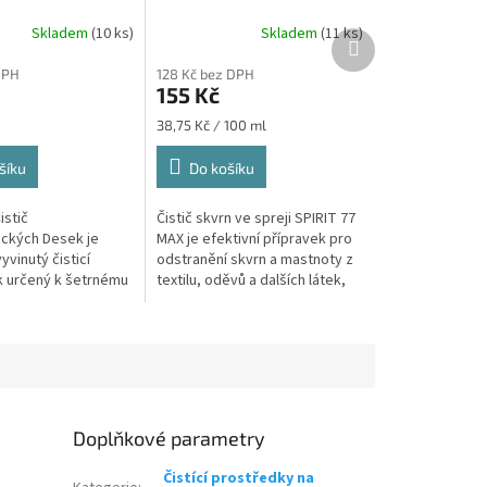
Skladem
(10 ks)
Skladem
(11 ks)
Průměrné
Další
hodnocení
produkt
DPH
128 Kč bez DPH
produktu
155 Kč
je
5,0
Měrná
38,75 Kč / 100 ml
z
cena:
5
šíku
Do košíku
hvězdiček.
istič
Čistič skvrn ve spreji SPIRIT 77
ckých Desek je
MAX je efektivní přípravek pro
yvinutý čisticí
odstranění skvrn a mastnoty z
 určený k šetrnému
textilu, oděvů a dalších látek,
mu čištění
čalounění nebo koberců. Tento
ckých a indukčních
přípravek lze použít...
ek. Tento čisticí...
Doplňkové parametry
Čistící prostředky na