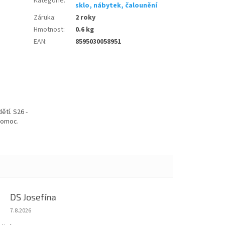
Kategorie
:
sklo, nábytek, čalounění
Záruka
:
2 roky
Hmotnost
:
0.6 kg
EAN
:
8595030058951
tí. S26 -
pomoc.
DS Josefína
Hodnocení obchodu je 5 z 5 hvězdiček.
7.8.2026