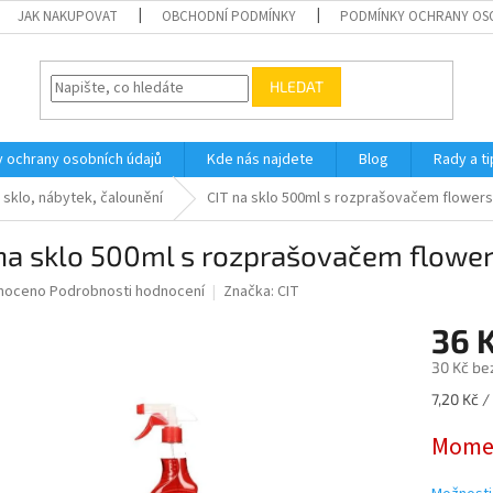
JAK NAKUPOVAT
OBCHODNÍ PODMÍNKY
PODMÍNKY OCHRANY OS
HLEDAT
 ochrany osobních údajů
Kde nás najdete
Blog
Rady a ti
a sklo, nábytek, čalounění
CIT na sklo 500ml s rozprašovačem flowers
na sklo 500ml s rozprašovačem flowe
né
noceno
Podrobnosti hodnocení
Značka:
CIT
ní
36 
u
30 Kč be
Měrná
7,20 Kč /
cena:
ek.
Momen