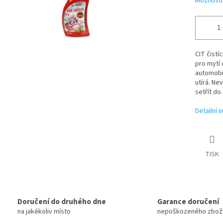
Možnosti
CIT čistí
pro mytí 
automobi
utírá. Ne
setřít do
Detailní 
TISK
Doručení do druhého dne
Garance doručení
na jakékoliv místo
nepoškozeného zbož