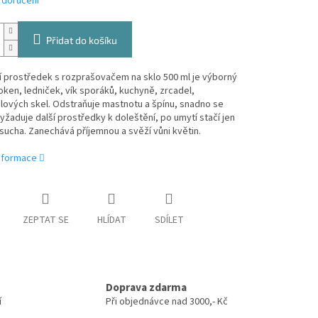
 doručení
Přidat do košíku
cí prostředek s rozprašovačem na sklo 500 ml je výborný
oken, ledniček, vík sporáků, kuchyně, zrcadel,
lových skel. Odstraňuje mastnotu a špínu, snadno se
vyžaduje další prostředky k doleštění, po umytí stačí jen
 sucha. Zanechává příjemnou a svěží vůni květin.
informace
ZEPTAT SE
HLÍDAT
SDÍLET
Doprava zdarma
í
Při objednávce nad 3000,- Kč