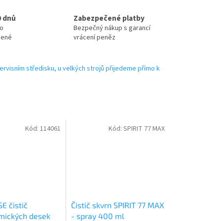
0 dnů
Zabezpečené platby
no
Bezpečný nákup s garancí
zené
vrácení peněz
ervisním středisku, u velkých strojů přijedeme přímo k
Kód:
114061
Kód:
SPIRIT 77 MAX
E čistič
Čistič skvrn SPIRIT 77 MAX
mických desek
- spray 400 ml