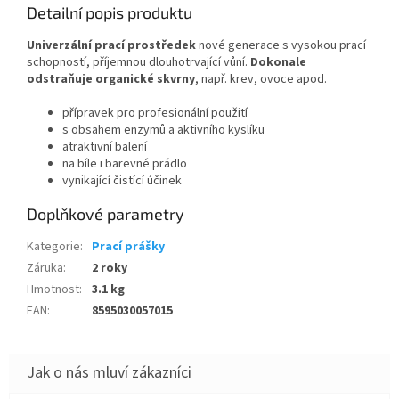
Detailní popis produktu
Univerzální prací prostředek
nové generace s vysokou prací
schopností, příjemnou dlouhotrvající vůní.
Dokonale
odstraňuje organické skvrny
, např. krev, ovoce apod.
přípravek pro profesionální použití
s obsahem enzymů a aktivního kyslíku
atraktivní balení
na bíle i barevné prádlo
vynikající čistící účinek
Doplňkové parametry
Kategorie
:
Prací prášky
Záruka
:
2 roky
Hmotnost
:
3.1 kg
EAN
:
8595030057015