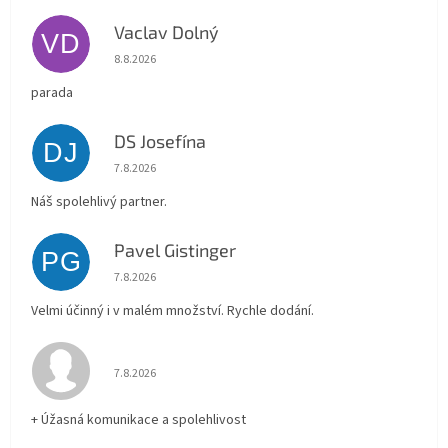
Vaclav Dolný
VD
Hodnocení obchodu je 5 z 5 hvězdiček.
8.8.2026
parada
DS Josefína
DJ
Hodnocení obchodu je 5 z 5 hvězdiček.
7.8.2026
Náš spolehlivý partner.
Pavel Gistinger
PG
Hodnocení obchodu je 5 z 5 hvězdiček.
7.8.2026
Velmi účinný i v malém množství. Rychle dodání.
Hodnocení obchodu je 5 z 5 hvězdiček.
7.8.2026
+ Úžasná komunikace a spolehlivost