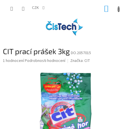
Přejít
NÁKUP
na
CZK
obsah
KOŠÍK
CIT prací prášek 3kg
DO.2057015
Průměrné
1 hodnocení
Podrobnosti hodnocení
Značka:
CIT
hodnocení
produktu
je
5,0
z
5
hvězdiček.