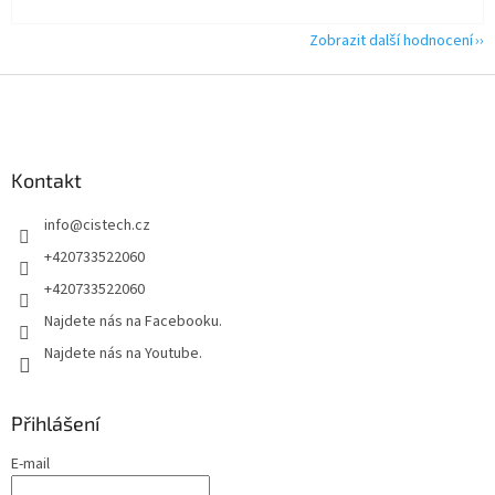
Zobrazit další hodnocení
Z
á
p
a
Kontakt
t
í
info
@
cistech.cz
+420733522060
+420733522060
Najdete nás na Facebooku.
Najdete nás na Youtube.
Přihlášení
E-mail