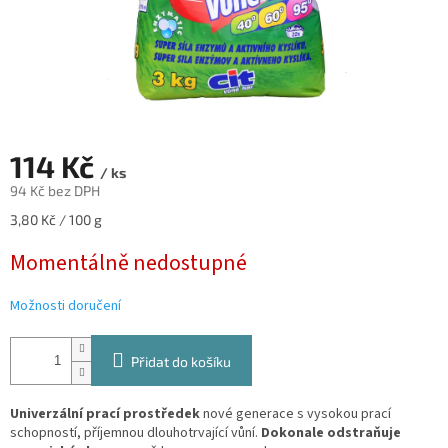
114 Kč
/ ks
94 Kč bez DPH
Měrná
3,80 Kč / 100 g
cena:
Momentálně nedostupné
Možnosti doručení
Přidat do košíku
Univerzální prací prostředek
nové generace s vysokou prací
schopností, příjemnou dlouhotrvající vůní.
Dokonale odstraňuje