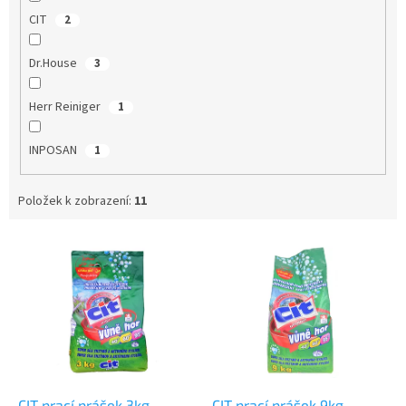
CIT
2
Dr.House
3
Herr Reiniger
1
INPOSAN
1
Položek k zobrazení:
11
V
ý
p
i
s
p
r
o
d
CIT prací prášek 3kg
CIT prací prášek 9kg