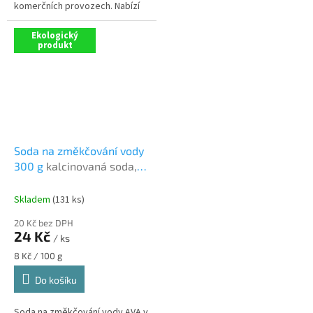
komerčních provozech. Nabízí
krystalická látka (uhličitan
efektivní odstraňování běžných
sodný) vyniká především
nečistot i skvrn a je...
schopností...
Ekologický
produkt
Soda na změkčování vody
300 g
kalcinovaná soda,
prášková, na praní a
namáčení
Skladem
(131 ks)
20 Kč bez DPH
24 Kč
/ ks
Měrná
8 Kč / 100 g
cena:
Do košíku
Soda na změkčování vody AVA v