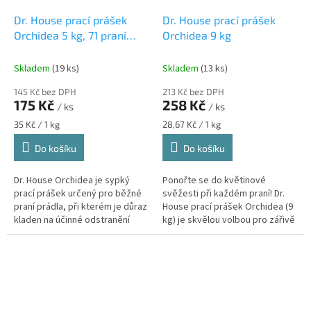
Dr. House prací prášek
Dr. House prací prášek
Orchidea 5 kg, 71 praní
Orchidea 9 kg
sypký prací prášek na
barevné prádlo 5 kg
Skladem
(19 ks)
Skladem
(13 ks)
145 Kč bez DPH
213 Kč bez DPH
175 Kč
258 Kč
/ ks
/ ks
Měrná
Měrná
35 Kč / 1 kg
28,67 Kč / 1 kg
cena:
cena:
Do košíku
Do košíku
Dr. House Orchidea je sypký
Ponořte se do květinové
prací prášek určený pro běžné
svěžesti při každém praní! Dr.
praní prádla, při kterém je důraz
House prací prášek Orchidea (9
kladen na účinné odstranění
kg) je skvělou volbou pro zářivě
nečistot a zachování barev
čisté prádlo s nádhernou vůní
textilu. Díky svému...
exotické orchideje. Toto...