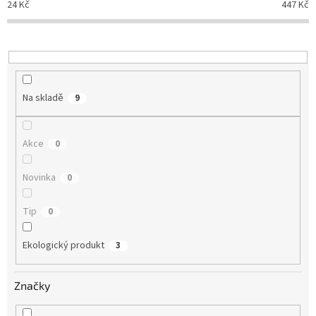
o
24
Kč
447
Kč
d
u
k
t
ů
Na skladě
9
Akce
0
Novinka
0
Tip
0
Ekologický produkt
3
Značky