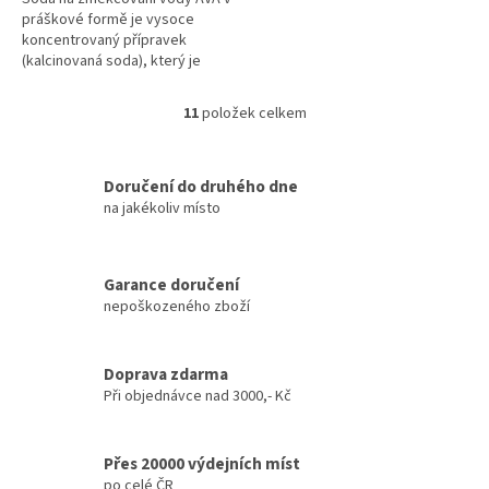
práškové formě je vysoce
koncentrovaný přípravek
(kalcinovaná soda), který je
nepostradatelný pro efektivní
praní v tvrdé vodě. Díky svému
11
položek celkem
O
složení...
v
l
á
Doručení do druhého dne
d
na jakékoliv místo
a
c
í
Garance doručení
p
nepoškozeného zboží
r
v
k
y
Doprava zdarma
v
Při objednávce nad 3000,- Kč
ý
p
i
Přes 20000 výdejních míst
s
po celé ČR