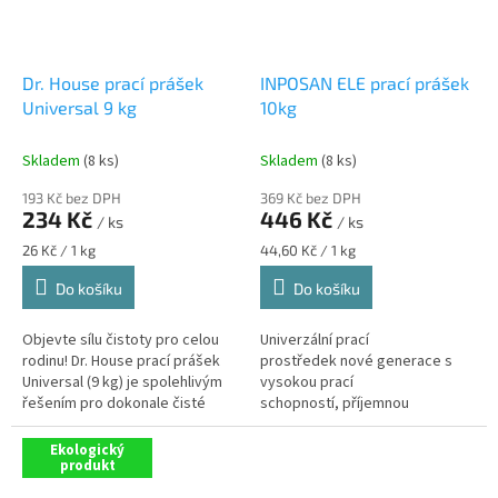
Dr. House prací prášek
INPOSAN ELE prací prášek
Universal 9 kg
10kg
Skladem
(8 ks)
Skladem
(8 ks)
193 Kč bez DPH
369 Kč bez DPH
234 Kč
446 Kč
/ ks
/ ks
Měrná
Měrná
26 Kč / 1 kg
44,60 Kč / 1 kg
cena:
cena:
Do košíku
Do košíku
Objevte sílu čistoty pro celou
Univerzální prací
rodinu! Dr. House prací prášek
prostředek nové generace s
Universal (9 kg) je spolehlivým
vysokou prací
řešením pro dokonale čisté
schopností, příjemnou
prádlo. Jeho univerzální složení
dlouhotrvající vůní a s obsahem
si poradí s odolnými...
enzymů a aktivního kyslíku.
Ekologický
produkt