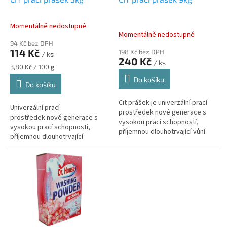
u
k
Momentálně nedostupné
Průměrné
t
Momentálně nedostupné
hodnocení
ů
94 Kč bez DPH
produktu
114 Kč
198 Kč bez DPH
/ ks
je
240 Kč
/ ks
5,0
Měrná
3,80 Kč / 100 g
z
cena:
Do košíku
Do košíku
5
hvězdiček.
Cit prášek je univerzální prací
Univerzální prací
prostředek nové generace s
prostředek nové generace s
vysokou prací schopností,
vysokou prací schopností,
příjemnou dlouhotrvající vůní.
příjemnou dlouhotrvající
Dokonale odstraňuje organické
vůní. Dokonale odstraňuje
skvrny, např....
organické skvrny, např. krev,
ovoce apod.