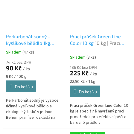
Perkarbonát sodný -
Prací prášek Green Line
kyslíkové bělidlo 1kg
Color 10 kg
10 kg | Prací
kyslíkové bělidlo,
prášek na barevné prádlo
Skladem
(47 ks)
Průměrné
odstraňovač skvrn,
Skladem
(3 ks)
hodnocení
ekologické praní
74 Kč bez DPH
produktu
90 Kč
186 Kč bez DPH
/ ks
je
225 Kč
/ ks
5,0
Měrná
9 Kč / 100 g
z
cena:
Měrná
22,50 Kč / 1 kg
cena:
Do košíku
5
Do košíku
hvězdiček.
Perkarbonát sodný je vysoce
Prací prášek Green Line Color 10
účinné kyslíkové bělidlo a
kg je speciálně navržený prací
ekologický čistič v jednom.
prostředek pro efektivní péči o
Během praní se rozkládá na
barevné prádlo v
sodu a aktivní kyslík, což z něj
domácnostech i komerčních
činí ideální volbu pro majitele...