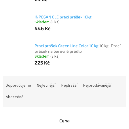
INPOSAN ELE prací prášek 10kg
Skladem
(8 ks)
446 Kč
Prací prášek Green Line Color 10 kg
10 kg | Prací
prášek na barevné prádlo
Skladem
(3 ks)
225 Kč
Ř
a
Doporučujeme
Nejlevnější
Nejdražší
Nejprodávanější
z
e
Abecedně
n
í
p
Cena
r