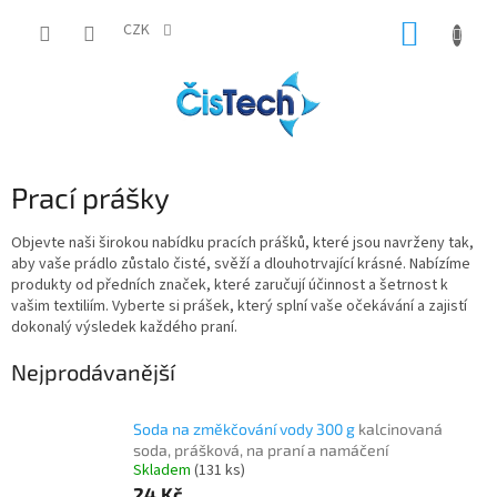
Přejít
NÁKUP
na
CZK
obsah
KOŠÍK
Prací prášky
Objevte naši širokou nabídku pracích prášků, které jsou navrženy tak,
aby vaše prádlo zůstalo čisté, svěží a dlouhotrvající krásné. Nabízíme
produkty od předních značek, které zaručují účinnost a šetrnost k
vašim textiliím. Vyberte si prášek, který splní vaše očekávání a zajistí
dokonalý výsledek každého praní.
Nejprodávanější
Soda na změkčování vody 300 g
kalcinovaná
soda, prášková, na praní a namáčení
Skladem
(131 ks)
24 Kč