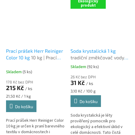
provozech. Nabízí spolehlivou
Ekologický
čisticí...
produkt
Prací prášek Herr Reiniger
Soda krystalická 1 kg
Color 10 kg
10 kg | Prací
tradiční změkčovač vody,
prášek na barevné prádlo
odmašťovač a čistič
Skladem
(92 ks)
Průměrné
odpadů
Skladem
(5 ks)
hodnocení
26 Kč bez DPH
produktu
31 Kč
178 Kč bez DPH
/ ks
je
215 Kč
/ ks
5,0
Měrná
3,10 Kč / 100 g
z
Měrná
cena:
21,50 Kč / 1 kg
cena:
Do košíku
5
Do košíku
hvězdiček.
Soda krystalická je léty
Prací prášek Herr Reiniger Color
prověřený pomocník pro
10 kg je určen k praní barevného
ekologický a efektivní úklid v
textilu v domácnostech i
celé domácnosti. Tato čistá