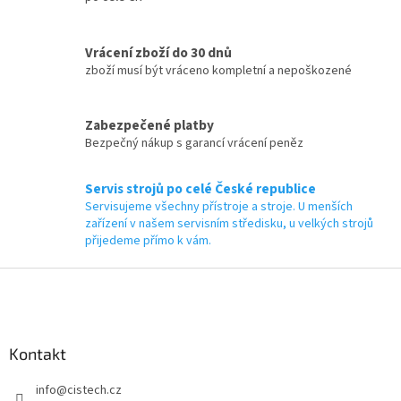
u
Vrácení zboží do 30 dnů
zboží musí být vráceno kompletní a nepoškozené
Zabezpečené platby
Bezpečný nákup s garancí vrácení peněz
Servis strojů po celé České republice
Servisujeme všechny přístroje a stroje. U menších
zařízení v našem servisním středisku, u velkých strojů
přijedeme přímo k vám.
Z
á
p
a
Kontakt
t
í
info
@
cistech.cz