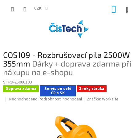
Přejít
NÁKUP
na
CZK
obsah
KOŠÍK
COS109 - Rozbrušovací pila 2500W
355mm
Dárky + doprava zdarma při
nákupu na e-shopu
STRD-25000109
Doprava zdarma
Servis po celé
3 roky záruka
ČR a SK
Průměrné
Neohodnoceno
Podrobnosti hodnocení
Značka:
Worksite
hodnocení
produktu
je
0,0
z
5