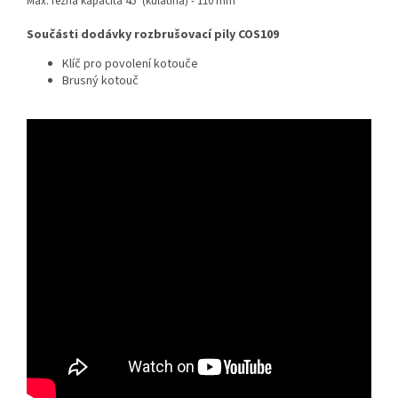
Max. řezná kapacita 45° (kulatina) - 110 mm
Součásti dodávky rozbrušovací pily COS109
Klíč pro povolení kotouče
Brusný kotouč