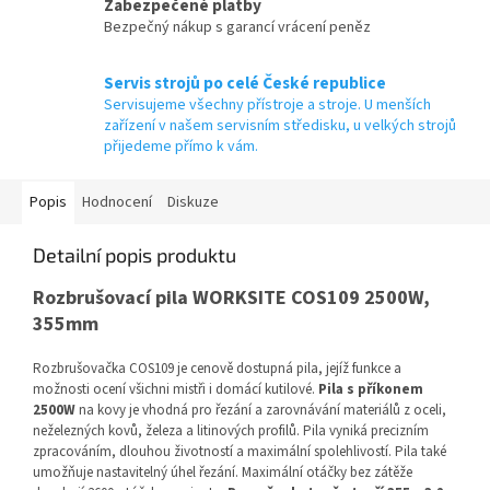
Zabezpečené platby
Bezpečný nákup s garancí vrácení peněz
Servis strojů po celé České republice
Servisujeme všechny přístroje a stroje. U menších
zařízení v našem servisním středisku, u velkých strojů
přijedeme přímo k vám.
Popis
Hodnocení
Diskuze
Detailní popis produktu
Rozbrušovací pila WORKSITE COS109 2500W,
355mm
Rozbrušovačka COS109 je cenově dostupná pila, jejíž funkce a
možnosti ocení všichni mistři i domácí kutilové.
Pila s příkonem
2500W
na kovy je vhodná pro řezání a zarovnávání materiálů z oceli,
neželezných kovů, železa a litinových profilů. Pila vyniká precizním
zpracováním, dlouhou životností a maximální spolehlivostí. Pila také
umožňuje nastavitelný úhel řezání. Maximální otáčky bez zátěže