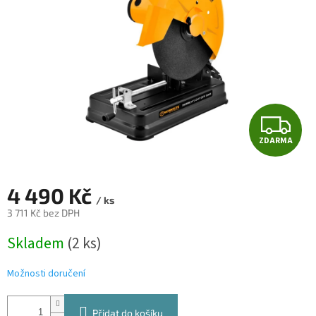
hvězdiček.
Z
ZDARMA
D
A
4 490 Kč
/ ks
R
3 711 Kč bez DPH
Měrná
M
Skladem
(2 ks)
cena:
A
Možnosti doručení
Přidat do košíku