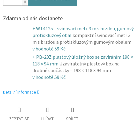
Zdarma od nás dostanete
+ WT4125 – svinovací metr 3 m s brzdou, gumový
protiskluzový obal
kompaktní svinovací metr 3
m s brzdou a protiskluzovým gumovým obalem
v hodnotě 59 Kč
+ PB-20Z plastový úložný box se zavíráním 198 ×
118 × 94 mm
Uzavíratelný plastový box na
drobné součástky – 198 × 118 × 94 mm
v hodnotě 59 Kč
Detailní informace
ZEPTAT SE
HLÍDAT
SDÍLET