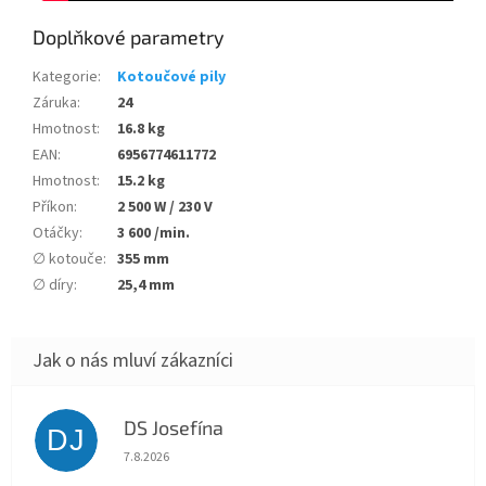
Doplňkové parametry
Kategorie
:
Kotoučové pily
Záruka
:
24
Hmotnost
:
16.8 kg
EAN
:
6956774611772
Hmotnost
:
15.2 kg
Příkon
:
2 500 W / 230 V
Otáčky
:
3 600 /min.
∅ kotouče
:
355 mm
∅ díry
:
25,4 mm
DS Josefína
DJ
Hodnocení obchodu je 5 z 5 hvězdiček.
7.8.2026