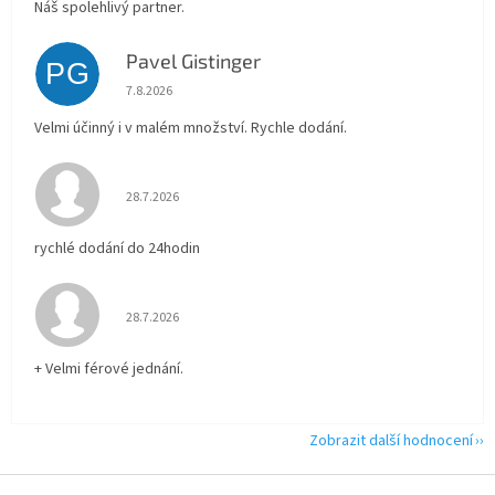
Náš spolehlivý partner.
Pavel Gistinger
PG
Hodnocení obchodu je 5 z 5 hvězdiček.
7.8.2026
Velmi účinný i v malém množství. Rychle dodání.
Hodnocení obchodu je 5 z 5 hvězdiček.
28.7.2026
rychlé dodání do 24hodin
Hodnocení obchodu je 5 z 5 hvězdiček.
28.7.2026
+ Velmi férové jednání.
Zobrazit další hodnocení
Z