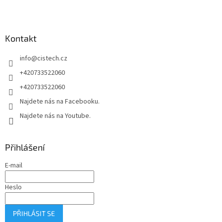
á
p
a
Kontakt
t
í
info
@
cistech.cz
+420733522060
+420733522060
Najdete nás na Facebooku.
Najdete nás na Youtube.
Přihlášení
E-mail
Heslo
PŘIHLÁSIT SE