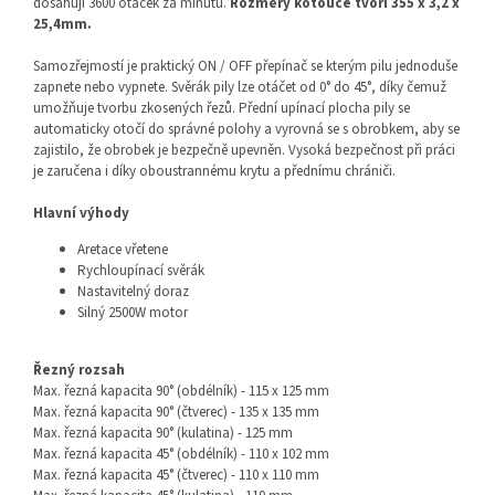
dosahují 3600 otáček za minutu.
Rozměry kotouče tvoří 355 x 3,2 x
25,4mm.
Samozřejmostí je praktický ON / OFF přepínač se kterým pilu jednoduše
zapnete nebo vypnete. Svěrák pily lze otáčet od 0° do 45°, díky čemuž
umožňuje tvorbu zkosených řezů. Přední upínací plocha pily se
automaticky otočí do správné polohy a vyrovná se s obrobkem, aby se
zajistilo, že obrobek je bezpečně upevněn. Vysoká bezpečnost při práci
je zaručena i díky oboustrannému krytu a přednímu chrániči.
Hlavní výhody
Aretace vřetene
Rychloupínací svěrák
Nastavitelný doraz
Silný 2500W motor
Řezný rozsah
Max. řezná kapacita 90° (obdélník) - 115 x 125 mm
Max. řezná kapacita 90° (čtverec) - 135 x 135 mm
Max. řezná kapacita 90° (kulatina) - 125 mm
Max. řezná kapacita 45° (obdélník) - 110 x 102 mm
Max. řezná kapacita 45° (čtverec) - 110 x 110 mm