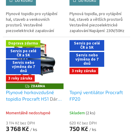
Do košíku
Do košíku
Plynové topidlo pro vytápění
Plynová topidla, pro vytápění
hal, staveb a venkovních
hal, staveb a větších prostorů
prostorů. Vestavěné
Vestavěné piezoelektrické
piezoelektrické zapalování
zapalování Napájení: 230V/50Hz
Napájení ventilátoru 230V/50Hz.
Palivo: plyn butan G30 Tlak plynu
Palivo: plyn propan-butan G30
(bar) 0,7 Maximální...
Doprava zdarma
Servis po celé
Maximální...
ČR a SK
Servis po celé
ČR a SK
Servis nebo
výměna do 7
Servis nebo
dnů
výměna do 7
dnů
3 roky záruka
3 roky záruka
+ Dárek zdarma
ZDARMA
Z
D
Plynové horkovzdušné
Topný ventilátor Procraft
A
topidlo Procraft H51
Dárek
FP20
R
M
+ doprava zdarma při
A
nákupu na e-shopu
Momentálně nedostupné
Skladem
(2 ks)
3 114 Kč bez DPH
620 Kč bez DPH
3 768 Kč
750 Kč
/ ks
/ ks