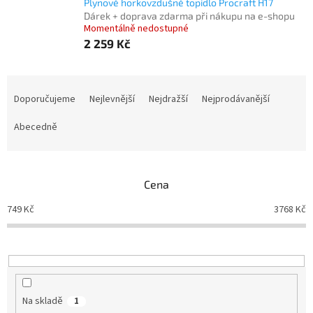
Plynové horkovzdušné topidlo Procraft H17
Dárek + doprava zdarma při nákupu na e-shopu
Momentálně nedostupné
2 259 Kč
Ř
a
Doporučujeme
Nejlevnější
Nejdražší
Nejprodávanější
z
e
Abecedně
n
í
p
Cena
r
o
749
Kč
3768
Kč
d
u
k
t
ů
Na skladě
1