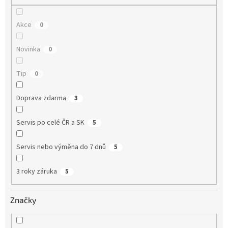
Akce
0
Novinka
0
Tip
0
Doprava zdarma
3
Servis po celé ČR a SK
5
Servis nebo výměna do 7 dnů
5
3 roky záruka
5
Značky