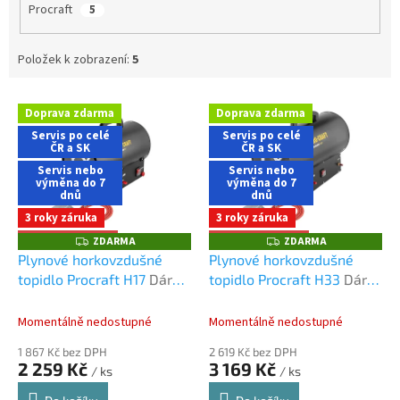
Procraft
5
Položek k zobrazení:
5
V
Doprava zdarma
Doprava zdarma
ý
Servis po celé
Servis po celé
p
ČR a SK
ČR a SK
i
Servis nebo
Servis nebo
s
výměna do 7
výměna do 7
dnů
dnů
p
3 roky záruka
3 roky záruka
r
o
+ Dárek zdarma
+ Dárek zdarma
ZDARMA
ZDARMA
Z
Z
D
D
d
Plynové horkovzdušné
Plynové horkovzdušné
A
A
u
topidlo Procraft H17
Dárek
topidlo Procraft H33
Dárek
R
R
M
M
k
+ doprava zdarma při
+ doprava zdarma při
A
A
t
nákupu na e-shopu
nákupu na e-shopu
Momentálně nedostupné
Momentálně nedostupné
ů
1 867 Kč bez DPH
2 619 Kč bez DPH
2 259 Kč
3 169 Kč
/ ks
/ ks