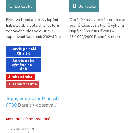
Do košíku
Do košíku
Plynová topidla, pro vytápění
Otočné nastavitelné keramické
hal, staveb a větších prostorů
topné těleso, 3 stupně výkonu
Vestavěné piezoelektrické
Napájení (V) 230 Příkon (W)
zapalování Napájení: 230V/50Hz
25/1000/2000 Rozměry (mm)
Palivo: plyn butan G30 Tlak plynu
188*152*213 Hmotnost (kg) 1,83
(bar) 1,5 Maximální...
Největší průtok vzduchu (m³/h)
Servis po celé
ČR a SK
198
Servis nebo
výměna do 7
dnů
3 roky záruka
+ Dárek zdarma
Topný ventilátor Procraft
FP30
Dárek + doprava
zdarma při nákupu na e-
shopu
Momentálně nedostupné
1 025 Kč bez DPH