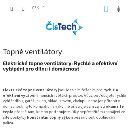
Přejít
NÁKUP
na
CZK
obsah
KOŠÍK
Topné ventilátory
Elektrické topné ventilátory: Rychlé a efektivní
vytápění pro dílnu i domácnost
Elektrické topné ventilátory
jsou ideálním řešením pro
rychlé a
efektivní vytápění
menších i větších prostor. Ať už potřebujete rychle
vyhřát dílnu, garáž, sklep, sklad, stavbu, chalupu, nebo jen přitopit v
domácnosti, tyto kompaktní a výkonné přístroje vám zajistí
okamžité
teplo
přesně tam, kde ho potřebujete. Díky nepřetržitému napájení ze
sítě poskytují
konstantní topný výkon
bez nutnosti doplňování
paliva.