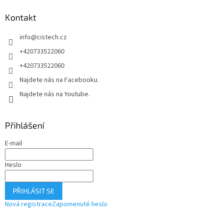
a
Kontakt
t
í
info
@
cistech.cz
+420733522060
+420733522060
Najdete nás na Facebooku.
Najdete nás na Youtube.
Přihlášení
E-mail
Heslo
PŘIHLÁSIT SE
Nová registrace
Zapomenuté heslo