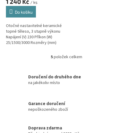
1 240 Kč
/ ks
Do košíku
Otočné nastavitelné keramické
topné těleso, 3 stupně výkonu
Napájení (V) 230 Příkon (W)
25/1500/3000 Rozměry (mm)
249*200*270 Hmotnost (kg) 2,9
Největší průtok vzduchu (m³/h)
5
položek celkem
O
365
v
l
á
Doručení do druhého dne
d
na jakékoliv místo
a
c
í
Garance doručení
p
nepoškozeného zboží
r
v
k
y
Doprava zdarma
v