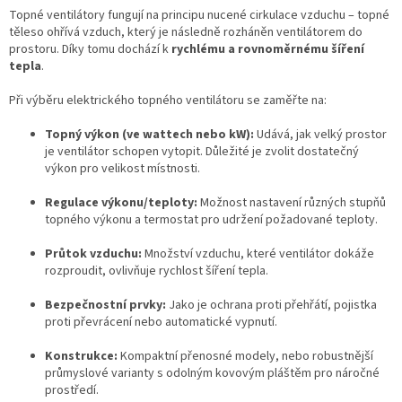
Topné ventilátory fungují na principu nucené cirkulace vzduchu – topné
těleso ohřívá vzduch, který je následně rozháněn ventilátorem do
prostoru. Díky tomu dochází k
rychlému a rovnoměrnému šíření
tepla
.
Při výběru elektrického topného ventilátoru se zaměřte na:
Topný výkon (ve wattech nebo kW):
Udává, jak velký prostor
je ventilátor schopen vytopit. Důležité je zvolit dostatečný
výkon pro velikost místnosti.
Regulace výkonu/teploty:
Možnost nastavení různých stupňů
topného výkonu a termostat pro udržení požadované teploty.
Průtok vzduchu:
Množství vzduchu, které ventilátor dokáže
rozproudit, ovlivňuje rychlost šíření tepla.
Bezpečnostní prvky:
Jako je ochrana proti přehřátí, pojistka
proti převrácení nebo automatické vypnutí.
Konstrukce:
Kompaktní přenosné modely, nebo robustnější
průmyslové varianty s odolným kovovým pláštěm pro náročné
prostředí.