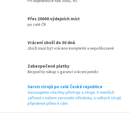
Při objednávce nad 3000,- Kč
ý
p
i
Přes 20000 výdejních míst
s
po celé ČR
u
Vrácení zboží do 30 dnů
zboží musí být vráceno kompletní a nepoškozené
Zabezpečené platby
Bezpečný nákup s garancí vrácení peněz
Servis strojů po celé České republice
Servisujeme všechny přístroje a stroje. U menších
zařízení v našem servisním středisku, u velkých strojů
přijedeme přímo k vám.
Z
á
p